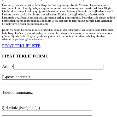
Ürünün yukarıda belirtilen İade Koşulları’na uygunluğu Kalite Yönetim Departmanımız
tarafından kontrol edilip iadeye uygun bulunması ve iade onayı verilmesini takiben 10 gün
içinde, siparişinize ilişkin yaptığınız ödemenin iadesi, ödeme yönteminize bağlı olarak kredi
kartınıza veya banka hesabınıza aktarılacaktır. Bankanıza bağlı olarak, iadenizi kredi
kartınızda veya banka hesabınızda görmeniz birkaç gün sürebilir. Belirtilen iade süreci sadece
hesabınızın bulunduğu bankaya bağlıdır ve bu kapsamda tarafımızın süreçle ilgili herhangi
bir hak veya yetkisi bulunmamaktadır.
Kalite Yönetim Departmanımız tarafından yapılan değerlendirme sonucunda iade talebinizin
İade Koşulları’na uygun olmadığı belirlenip bu sebeple iade onayı verilmezse iade talebiyle
gönderdiğiniz ürün 10 gün içinde karşı ödemeli olarak internet sitemizde kayıtlı olan
adresinize yeniden gönderilecekt
i
FİYAT TEKLİFİ İSTE
FİYAT TEKLİF FORMU
Adınız
E-posta adresiniz
Telefon numaranız
Şirketiniz (isteğe bağlı)