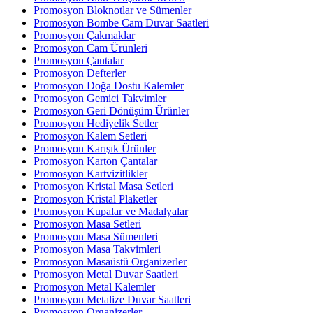
Promosyon Bloknotlar ve Sümenler
Promosyon Bombe Cam Duvar Saatleri
Promosyon Çakmaklar
Promosyon Cam Ürünleri
Promosyon Çantalar
Promosyon Defterler
Promosyon Doğa Dostu Kalemler
Promosyon Gemici Takvimler
Promosyon Geri Dönüşüm Ürünler
Promosyon Hediyelik Setler
Promosyon Kalem Setleri
Promosyon Karışık Ürünler
Promosyon Karton Çantalar
Promosyon Kartvizitlikler
Promosyon Kristal Masa Setleri
Promosyon Kristal Plaketler
Promosyon Kupalar ve Madalyalar
Promosyon Masa Setleri
Promosyon Masa Sümenleri
Promosyon Masa Takvimleri
Promosyon Masaüstü Organizerler
Promosyon Metal Duvar Saatleri
Promosyon Metal Kalemler
Promosyon Metalize Duvar Saatleri
Promosyon Organizerler