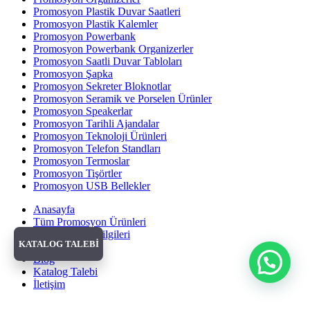
Promosyon Plastik Duvar Saatleri
Promosyon Plastik Kalemler
Promosyon Powerbank
Promosyon Powerbank Organizerler
Promosyon Saatli Duvar Tabloları
Promosyon Şapka
Promosyon Sekreter Bloknotlar
Promosyon Seramik ve Porselen Ürünler
Promosyon Speakerlar
Promosyon Tarihli Ajandalar
Promosyon Teknoloji Ürünleri
Promosyon Telefon Standları
Promosyon Termoslar
Promosyon Tişörtler
Promosyon USB Bellekler
Anasayfa
Tüm Promosyon Ürünleri
Banka Hesap Bilgileri
KATALOG TALEBİ
Hakkımızda
Blog
Katalog Talebi
İletişim