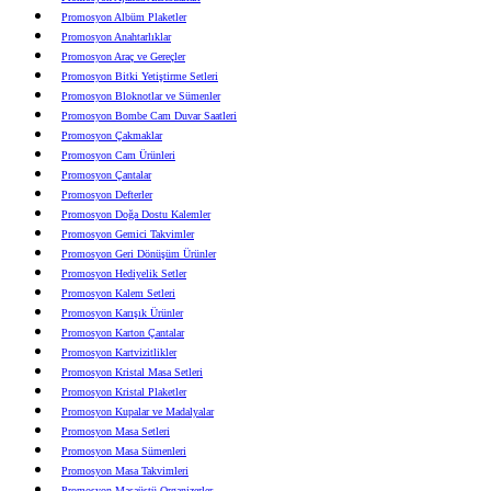
Promosyon Albüm Plaketler
Promosyon Anahtarlıklar
Promosyon Araç ve Gereçler
Promosyon Bitki Yetiştirme Setleri
Promosyon Bloknotlar ve Sümenler
Promosyon Bombe Cam Duvar Saatleri
Promosyon Çakmaklar
Promosyon Cam Ürünleri
Promosyon Çantalar
Promosyon Defterler
Promosyon Doğa Dostu Kalemler
Promosyon Gemici Takvimler
Promosyon Geri Dönüşüm Ürünler
Promosyon Hediyelik Setler
Promosyon Kalem Setleri
Promosyon Karışık Ürünler
Promosyon Karton Çantalar
Promosyon Kartvizitlikler
Promosyon Kristal Masa Setleri
Promosyon Kristal Plaketler
Promosyon Kupalar ve Madalyalar
Promosyon Masa Setleri
Promosyon Masa Sümenleri
Promosyon Masa Takvimleri
Promosyon Masaüstü Organizerler