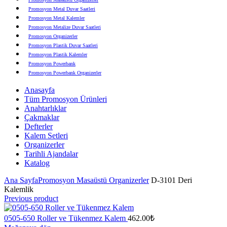
Promosyon Metal Duvar Saatleri
Promosyon Metal Kalemler
Promosyon Metalize Duvar Saatleri
Promosyon Organizerler
Promosyon Plastik Duvar Saatleri
Promosyon Plastik Kalemler
Promosyon Powerbank
Promosyon Powerbank Organizerler
Promosyon Saatli Duvar Tabloları
Anasayfa
Promosyon Şapka
Tüm Promosyon Ürünleri
Promosyon Sekreter Bloknotlar
Anahtarlıklar
Promosyon Seramik ve Porselen Ürünler
Çakmaklar
Promosyon Speakerlar
Defterler
Promosyon Tarihli Ajandalar
Kalem Setleri
Promosyon Teknoloji Ürünleri
Organizerler
Promosyon Telefon Standları
Tarihli Ajandalar
Promosyon Termoslar
Katalog
Promosyon Tişörtler
Promosyon USB Bellekler
Ana Sayfa
Promosyon Masaüstü Organizerler
D-3101 Deri
Kalemlik
Previous product
0505-650 Roller ve Tükenmez Kalem
462.00
₺