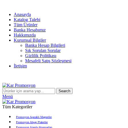
info@karpromosyon.com
/
0 507 447 93 11
Anasayfa
Katalog Talebi
Tüm Ürünler
Banka Hesabımız
Hakkımızda
Kurumsal Bilgiler
Banka Hesap Bilgileri
Sık Sorulan Sorular
Gizlilik Politikası
Mesafeli Satış Sözleşmesi
İletişim
info@karpromosyon.com
/
0507 447 93 11
Search
Menü
Tüm Kategoriler
Promosyon Açacaklı Magnetler
Promosyon Ahşap Plaketler
Promosyon Ajanda Aksesuarları