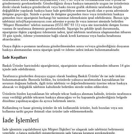
göndermeniz gerekmektedir. Gönderdiğiniz dosya baskıya tamamiyle uygun ise ürünleriniz
direkt olarak baskıya gönderilecek veya baskı öncesi grafik ekibimiz tarafından küçük
değişiklikler yapılarak baskıya hazır hale getirildiyse sisteme kayıtlı olan e-posta adresinizle
iletişime geçeceğiz. Sizinle e-posta ile iletişime geçmeden önce veya ürünleriniz baskıya
gitmeden önce siparişinizi herhangi bir tazminat ödemeksizin iptal edebilirsiniz. Bunun için
talebinizi info@karpromosyon.com adresine e-posta ile veya internet sitesinde belirtilen
‘Müşteri Hizmetleri’ telefon numarası (0555 887 93 11) veya site üzerindeki iletişim formu
vasıtası ile tarafımıza iletmeniz gerekmektedir. Siparişin bu şekilde iptali durumunda,
siparişinize ilişkin yaptığınız ödemenin iadesi, iptal talebinin tarafımıza ulaşmasından itibaren
10 gün içinde, ödeme yönteminize bağlı olarak kredi kartınıza veya banka hesabınıza
aktarılacaktır.
Onaya ilişkin e-postanın tarafınıza gönderilmesinden sonra ve/veya gönderdiğiniz dosyanın
baskıya alınmasından sonra siparişin iptali ve ödeme iadesi imkanı bulunmamaktadır.
İade Koşulları
Baskılı Ürünler haricindeki siparişlerinizi, siparişinizin tarafınıza tesliminden itibaren 14 gün
içinde iade edebilirsiniz.
Tarafınızca gönderilen dosyaya uygun olarak basılmış Baskılı Ürünler’de ise iade imkanı
bulunmamaktadır. Bununla birlikte, bu ürünlerde yalnızca tarafımızdan kaynaklanan bir
sorunun doğması halinde, ilgili ürün talebiniz ve değerlendirmemiz üzerine tekrar baskıya
alınacak ve değişiklik talebinin kabulünde belirtilen sürede teslim edilecektir.
Ürünlerin bizden kaynaklanan bir sebeple tekrar baskıya alınması halinde, ürünün tarafınızca
onay verildiği şekilde tekraren baskıya alınacağını ve bu kapsamda gönderdiğiniz belgede
düzeltme yapılmayacağını da ayrıca belirtmek isteriz.
Kullanılmış ve hasar görmüş ürünler ile tek kullanımlık ürünler, hızlı bozulan veya son
kullanma tarihi geçme ihtimali olan ürünler iade edilememektedir.
İade İşlemleri
İade işleminin yapılabilmesi için Müşteri İlişkileri’ne ulaşarak iade talebinizi belirtmeniz
yeterlidir. e-fatura mükellefi müşterilerimizin iade faturası kesmesi gerekmektedir.