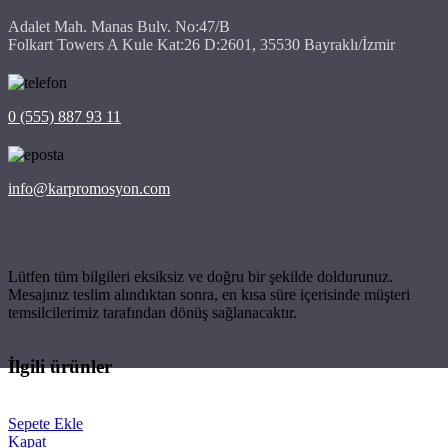
Adalet Mah. Manas Bulv. No:47/B
Folkart Towers A Kule Kat:26 D:2601, 35530 Bayraklı/İzmir
0 (555) 887 93 11
info@karpromosyon.com
Lütfen tüm bilgileri eksiksiz ve doğru bir şekilde doldurunuz.
Mesajınız teslim alındıktan sonra, en kısa süre içerisinde müşteri
temsilcilerimiz tarafından dönüş sağlanacaktır.
İlgili ürünler
Sepete Ekle
Kapat