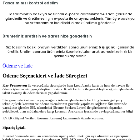
Tasarımınızı kontrol edelim
Tasarımınızın baskıya hazır hali e-posta adresinize 24 saat içerisinde
gönderilir ve üretilmesi için e-posta ile onayınız beklenir. Tümüyle baskıya
hazır tasarımlar ise direkt olarak üretime gönderilir.
Ürünleriniz üretilsin ve adresinize gönderilsin
Siz tasarım baskı onayını verdikten sonra ürünleriniz
5 iş günü
içerisinde
üretilir. Üretim sonrası ürünleriniz özenle kutulanarak adresinize hızlı bir
şekilde kargolanır.
Ödeme ve İade
Ödeme Seçenekleri ve İade Süreçleri
Kar Promosyon
ile vereceğiniz siparişlerde hem kredi/banka kartı ile hem de havale ile
ödeme işlemlerinizi gerçekleştirebilirsiniz. Kredi kartınız ile gerçekleştireceğiniz işlemlerde
taksit avantajı ile ödemelerinizi yapabilirsiniz.
Site genelinde kartınız ile yapacağınız ödeme işlemlerinde kart bilgileriniz gelişmiş
teknolojilerle korunur ve ödeme işlemlerinin güvenle yapılması sağlanır. Site üzerinde
yaptığınız işlemler SSL teknolojisi (Secure Sockets Layer) ile şifrelenerek dışarıdan
gelebilecek olan müdahalelere karşı korunur. Ayrıca site içerisinde paylaşacağınız her bilgi
KVKK (Kişisel Verileri Koruma Kanunu) kapsamında özenle korunur.
Sipariş İptali
İnternet Sitemizde sunulan ürünlerden sipariş edebilmek için üye olmanız ve siparişinizi
belirledikten sonra tasarım dosyalarınızı, PDF, PSD veya AI formatlarında bize e-posta ile