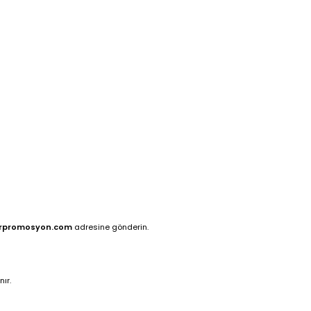
rpromosyon.com
adresine gönderin.
ır.