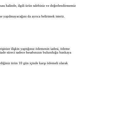
sı halinde, ilgili ürün talebiniz ve değerlendirmemiz
e yapılmayacağını da ayrıca belirtmek isteriz.
işinize ilişkin yaptığınız ödemenin iadesi, ödeme
en iade süreci sadece hesabınızın bulunduğu bankaya
diğiniz ürün 10 gün içinde karşı ödemeli olarak