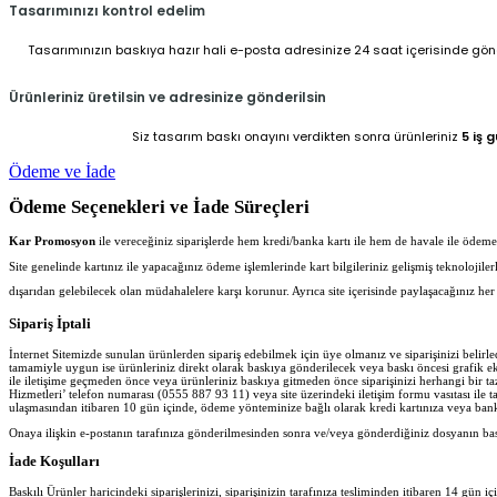
Tasarımınızı kontrol edelim
Tasarımınızın baskıya hazır hali e-posta adresinize 24 saat içerisinde gönder
Ürünleriniz üretilsin ve adresinize gönderilsin
Siz tasarım baskı onayını verdikten sonra ürünleriniz
5 iş 
Ödeme ve İade
Ödeme Seçenekleri ve İade Süreçleri
Kar Promosyon
ile vereceğiniz siparişlerde hem kredi/banka kartı ile hem de havale ile ödeme iş
Site genelinde kartınız ile yapacağınız ödeme işlemlerinde kart bilgileriniz gelişmiş teknolojil
dışarıdan gelebilecek olan müdahalelere karşı korunur. Ayrıca site içerisinde paylaşacağınız 
Sipariş İptali
İnternet Sitemizde sunulan ürünlerden sipariş edebilmek için üye olmanız ve siparişinizi belir
tamamiyle uygun ise ürünleriniz direkt olarak baskıya gönderilecek veya baskı öncesi grafik ekib
ile iletişime geçmeden önce veya ürünleriniz baskıya gitmeden önce siparişinizi herhangi bir ta
Hizmetleri’ telefon numarası (0555 887 93 11) veya site üzerindeki iletişim formu vasıtası ile ta
ulaşmasından itibaren 10 gün içinde, ödeme yönteminize bağlı olarak kredi kartınıza veya banka
Onaya ilişkin e-postanın tarafınıza gönderilmesinden sonra ve/veya gönderdiğiniz dosyanın ba
İade Koşulları
Baskılı Ürünler haricindeki siparişlerinizi, siparişinizin tarafınıza tesliminden itibaren 14 gün iç