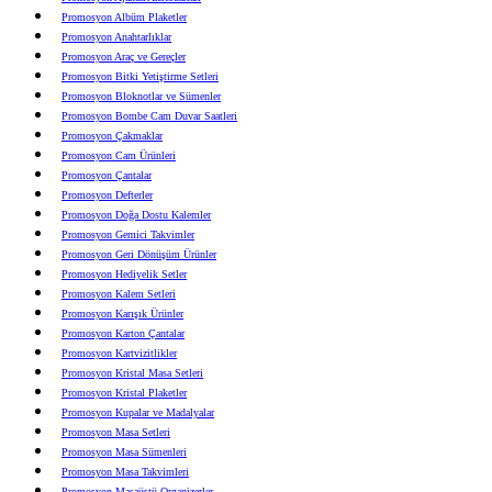
Promosyon Albüm Plaketler
Promosyon Anahtarlıklar
Promosyon Araç ve Gereçler
Promosyon Bitki Yetiştirme Setleri
Promosyon Bloknotlar ve Sümenler
Promosyon Bombe Cam Duvar Saatleri
Promosyon Çakmaklar
Promosyon Cam Ürünleri
Promosyon Çantalar
Promosyon Defterler
Promosyon Doğa Dostu Kalemler
Promosyon Gemici Takvimler
Promosyon Geri Dönüşüm Ürünler
Promosyon Hediyelik Setler
Promosyon Kalem Setleri
Promosyon Karışık Ürünler
Promosyon Karton Çantalar
Promosyon Kartvizitlikler
Promosyon Kristal Masa Setleri
Promosyon Kristal Plaketler
Promosyon Kupalar ve Madalyalar
Promosyon Masa Setleri
Promosyon Masa Sümenleri
Promosyon Masa Takvimleri
Promosyon Masaüstü Organizerler