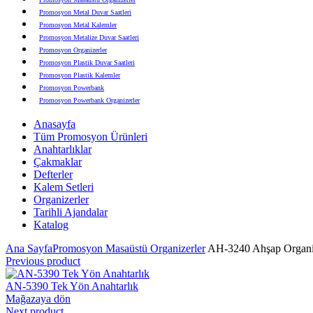
Promosyon Metal Duvar Saatleri
Promosyon Metal Kalemler
Promosyon Metalize Duvar Saatleri
Promosyon Organizerler
Promosyon Plastik Duvar Saatleri
Promosyon Plastik Kalemler
Promosyon Powerbank
Promosyon Powerbank Organizerler
Promosyon Saatli Duvar Tabloları
Anasayfa
Promosyon Şapka
Tüm Promosyon Ürünleri
Promosyon Sekreter Bloknotlar
Anahtarlıklar
Promosyon Seramik ve Porselen Ürünler
Çakmaklar
Promosyon Speakerlar
Defterler
Promosyon Tarihli Ajandalar
Kalem Setleri
Promosyon Teknoloji Ürünleri
Organizerler
Promosyon Telefon Standları
Tarihli Ajandalar
Promosyon Termoslar
Katalog
Promosyon Tişörtler
Promosyon USB Bellekler
Ana Sayfa
Promosyon Masaüstü Organizerler
AH-3240 Ahşap Organi
Previous product
AN-5390 Tek Yön Anahtarlık
Mağazaya dön
Next product