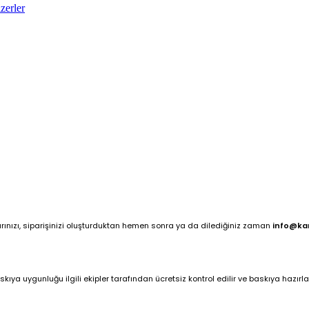
zerler
arınızı, siparişinizi oluşturduktan hemen sonra ya da dilediğiniz zaman
info@ka
ya uygunluğu ilgili ekipler tarafından ücretsiz kontrol edilir ve baskıya hazırlan