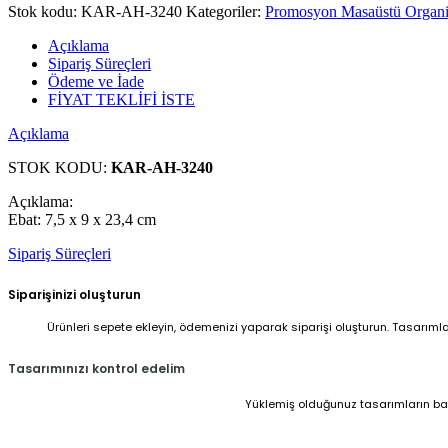
Stok kodu:
KAR-AH-3240
Kategoriler:
Promosyon Masaüstü Organi
Açıklama
Sipariş Süreçleri
Ödeme ve İade
FİYAT TEKLİFİ İSTE
Açıklama
STOK KODU:
KAR-AH-3240
Açıklama:
Ebat: 7,5 x 9 x 23,4 cm
Sipariş Süreçleri
Siparişinizi oluşturun
Ürünleri sepete ekleyin, ödemenizi yaparak siparişi oluşturun. Tasarıml
Tasarımınızı kontrol edelim
Yüklemiş olduğunuz tasarımların baskı