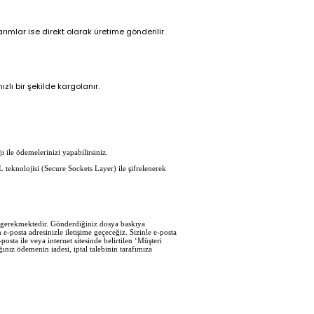
ımlar ise direkt olarak üretime gönderilir.
zlı bir şekilde kargolanır.
ı ile ödemelerinizi yapabilirsiniz.
L teknolojisi (Secure Sockets Layer) ile şifrelenerek
iz gerekmektedir. Gönderdiğiniz dosya baskıya
e-posta adresinizle iletişime geçeceğiz. Sizinle e-posta
sta ile veya internet sitesinde belirtilen ‘Müşteri
ğınız ödemenin iadesi, iptal talebinin tarafımıza