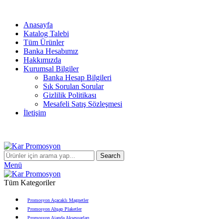
info@karpromosyon.com
/
0 507 447 93 11
Anasayfa
Katalog Talebi
Tüm Ürünler
Banka Hesabımız
Hakkımızda
Kurumsal Bilgiler
Banka Hesap Bilgileri
Sık Sorulan Sorular
Gizlilik Politikası
Mesafeli Satış Sözleşmesi
İletişim
Search
Menü
Tüm Kategoriler
Promosyon Açacaklı Magnetler
Promosyon Ahşap Plaketler
Promosyon Ajanda Aksesuarları