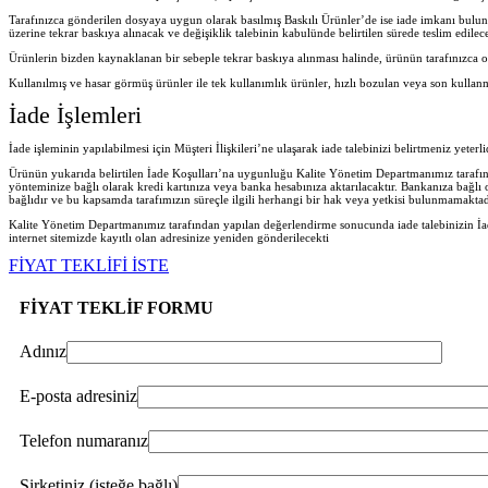
Tarafınızca gönderilen dosyaya uygun olarak basılmış Baskılı Ürünler’de ise iade imkanı bulu
üzerine tekrar baskıya alınacak ve değişiklik talebinin kabulünde belirtilen sürede teslim edilece
Ürünlerin bizden kaynaklanan bir sebeple tekrar baskıya alınması halinde, ürünün tarafınızca o
Kullanılmış ve hasar görmüş ürünler ile tek kullanımlık ürünler, hızlı bozulan veya son kullan
İade İşlemleri
İade işleminin yapılabilmesi için Müşteri İlişkileri’ne ulaşarak iade talebinizi belirtmeniz yeter
Ürünün yukarıda belirtilen İade Koşulları’na uygunluğu Kalite Yönetim Departmanımız tarafında
yönteminize bağlı olarak kredi kartınıza veya banka hesabınıza aktarılacaktır. Bankanıza bağlı
bağlıdır ve bu kapsamda tarafımızın süreçle ilgili herhangi bir hak veya yetkisi bulunmamaktad
Kalite Yönetim Departmanımız tarafından yapılan değerlendirme sonucunda iade talebinizin İad
internet sitemizde kayıtlı olan adresinize yeniden gönderilecekt
i
FİYAT TEKLİFİ İSTE
FİYAT TEKLİF FORMU
Adınız
E-posta adresiniz
Telefon numaranız
Şirketiniz (isteğe bağlı)