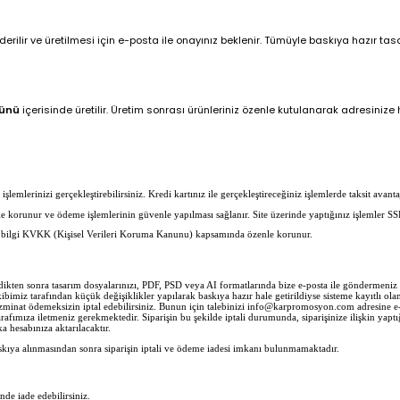
ilir ve üretilmesi için e-posta ile onayınız beklenir. Tümüyle baskıya hazır tasar
günü
içerisinde üretilir. Üretim sonrası ürünleriniz özenle kutulanarak adresinize hı
lemlerinizi gerçekleştirebilirsiniz. Kredi kartınız ile gerçekleştireceğiniz işlemlerde taksit avantaj
erle korunur ve ödeme işlemlerinin güvenle yapılması sağlanır. Site üzerinde yaptığınız işlemler SS
her bilgi KVKK (Kişisel Verileri Koruma Kanunu) kapsamında özenle korunur.
ledikten sonra tasarım dosyalarınızı, PDF, PSD veya AI formatlarında bize e-posta ile göndermen
imiz tarafından küçük değişiklikler yapılarak baskıya hazır hale getirildiyse sisteme kayıtlı olan 
zminat ödemeksizin iptal edebilirsiniz. Bunun için talebinizi info@karpromosyon.com adresine e-po
rafımıza iletmeniz gerekmektedir. Siparişin bu şekilde iptali durumunda, siparişinize ilişkin yaptı
 hesabınıza aktarılacaktır.
skıya alınmasından sonra siparişin iptali ve ödeme iadesi imkanı bulunmamaktadır.
inde iade edebilirsiniz.