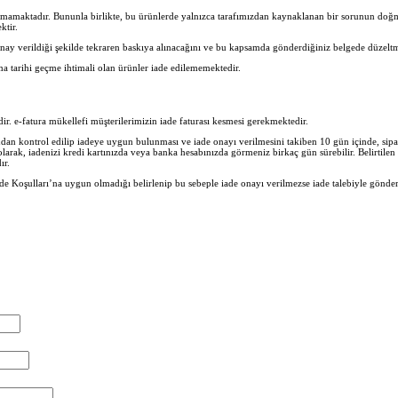
nmamaktadır. Bununla birlikte, bu ürünlerde yalnızca tarafımızdan kaynaklanan bir sorunun doğma
ktir.
nay verildiği şekilde tekraren baskıya alınacağını ve bu kapsamda gönderdiğiniz belgede düzeltm
ma tarihi geçme ihtimali olan ürünler iade edilememektedir.
lidir. e-fatura mükellefi müşterilerimizin iade faturası kesmesi gerekmektedir.
n kontrol edilip iadeye uygun bulunması ve iade onayı verilmesini takiben 10 gün içinde, sipar
 olarak, iadenizi kredi kartınızda veya banka hesabınızda görmeniz birkaç gün sürebilir. Belirtil
ır.
e Koşulları’na uygun olmadığı belirlenip bu sebeple iade onayı verilmezse iade talebiyle gönder