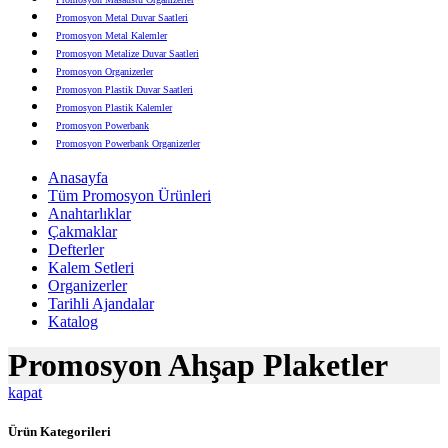
Promosyon Metal Duvar Saatleri
Promosyon Metal Kalemler
Promosyon Metalize Duvar Saatleri
Promosyon Organizerler
Promosyon Plastik Duvar Saatleri
Promosyon Plastik Kalemler
Promosyon Powerbank
Promosyon Powerbank Organizerler
Promosyon Saatli Duvar Tabloları
Anasayfa
Promosyon Şapka
Tüm Promosyon Ürünleri
Promosyon Sekreter Bloknotlar
Anahtarlıklar
Promosyon Seramik ve Porselen Ürünler
Çakmaklar
Promosyon Speakerlar
Defterler
Promosyon Tarihli Ajandalar
Kalem Setleri
Promosyon Teknoloji Ürünleri
Organizerler
Promosyon Telefon Standları
Tarihli Ajandalar
Promosyon Termoslar
Katalog
Promosyon Tişörtler
Promosyon USB Bellekler
Promosyon Ahşap Plaketler
kapat
Ürün Kategorileri