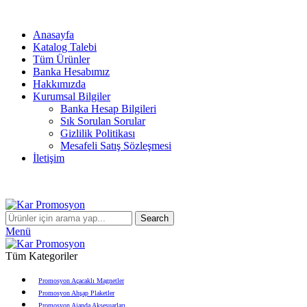
info@karpromosyon.com
/
0 507 447 93 11
Anasayfa
Katalog Talebi
Tüm Ürünler
Banka Hesabımız
Hakkımızda
Kurumsal Bilgiler
Banka Hesap Bilgileri
Sık Sorulan Sorular
Gizlilik Politikası
Mesafeli Satış Sözleşmesi
İletişim
info@karpromosyon.com
/
0507 447 93 11
Search
Menü
Tüm Kategoriler
Promosyon Açacaklı Magnetler
Promosyon Ahşap Plaketler
Promosyon Ajanda Aksesuarları