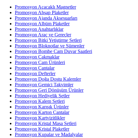
Promosyon Açacaklı Magnetler
Promosyon Ahşap Plaketler
Promosyon Ajanda Aksesuarları
Promosyon Albüm Plaketler
Promosyon Anahtarlıklar
Promosyon Araç ve Gereçler
Promosyon Bitki Yetiştirme Setleri
Promosyon Bloknotlar ve Sümenler
Promosyon Bombe Cam Duvar Saatleri
Promosyon Çakmaklar
Promosyon Cam Ürünleri
Promosyon Çantalar
Promosyon Defterler
Promosyon Doğa Dostu Kalemler
Promosyon Gemici Takvimler
Promosyon Geri Dönüşüm Ürünler
Promosyon Hediyelik Setler
Promosyon Kalem Setleri
Promosyon Karışık Ürünler
Promosyon Karton Çantalar
Promosyon Kartvizitlikler
Promosyon Kristal Masa Setleri
Promosyon Kristal Plaketler
Promosyon Kupalar ve Madalyalar