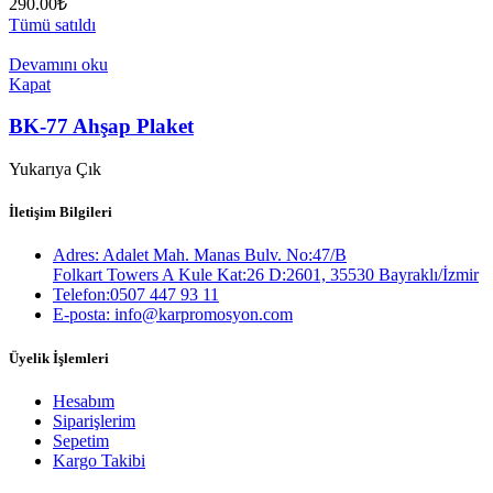
290.00
₺
Tümü satıldı
Devamını oku
Kapat
BK-77 Ahşap Plaket
Yukarıya Çık
İletişim Bilgileri
Adres: Adalet Mah. Manas Bulv. No:47/B
Folkart Towers A Kule Kat:26 D:2601, 35530 Bayraklı/İzmir
Telefon:0507 447 93 11
E-posta: info@karpromosyon.com
Üyelik İşlemleri
Hesabım
Siparişlerim
Sepetim
Kargo Takibi