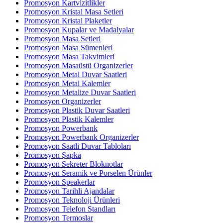
Promosyon Kartvizitlikler
Promosyon Kristal Masa Setleri
Promosyon Kristal Plaketler
Promosyon Kupalar ve Madalyalar
Promosyon Masa Setleri
Promosyon Masa Sümenleri
Promosyon Masa Takvimleri
Promosyon Masaüstü Organizerler
Promosyon Metal Duvar Saatleri
Promosyon Metal Kalemler
Promosyon Metalize Duvar Saatleri
Promosyon Organizerler
Promosyon Plastik Duvar Saatleri
Promosyon Plastik Kalemler
Promosyon Powerbank
Promosyon Powerbank Organizerler
Promosyon Saatli Duvar Tabloları
Promosyon Şapka
Promosyon Sekreter Bloknotlar
Promosyon Seramik ve Porselen Ürünler
Promosyon Speakerlar
Promosyon Tarihli Ajandalar
Promosyon Teknoloji Ürünleri
Promosyon Telefon Standları
Promosyon Termoslar