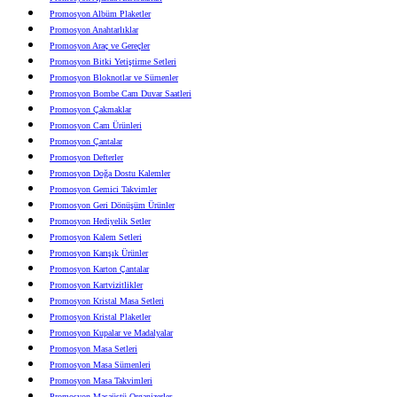
Promosyon Albüm Plaketler
Promosyon Anahtarlıklar
Promosyon Araç ve Gereçler
Promosyon Bitki Yetiştirme Setleri
Promosyon Bloknotlar ve Sümenler
Promosyon Bombe Cam Duvar Saatleri
Promosyon Çakmaklar
Promosyon Cam Ürünleri
Promosyon Çantalar
Promosyon Defterler
Promosyon Doğa Dostu Kalemler
Promosyon Gemici Takvimler
Promosyon Geri Dönüşüm Ürünler
Promosyon Hediyelik Setler
Promosyon Kalem Setleri
Promosyon Karışık Ürünler
Promosyon Karton Çantalar
Promosyon Kartvizitlikler
Promosyon Kristal Masa Setleri
Promosyon Kristal Plaketler
Promosyon Kupalar ve Madalyalar
Promosyon Masa Setleri
Promosyon Masa Sümenleri
Promosyon Masa Takvimleri
Promosyon Masaüstü Organizerler