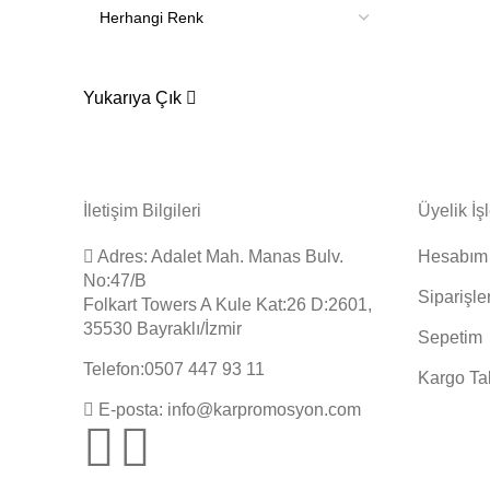
Yukarıya Çık
İletişim Bilgileri
Üyelik İş
Adres: Adalet Mah. Manas Bulv.
Hesabım
No:47/B
Siparişle
Folkart Towers A Kule Kat:26 D:2601,
35530 Bayraklı/İzmir
Sepetim
Telefon:0507 447 93 11
Kargo Ta
E-posta: info@karpromosyon.com