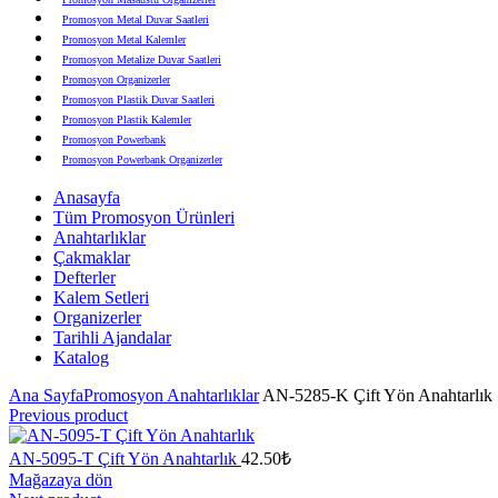
Promosyon Metal Duvar Saatleri
Promosyon Metal Kalemler
Promosyon Metalize Duvar Saatleri
Promosyon Organizerler
Promosyon Plastik Duvar Saatleri
Promosyon Plastik Kalemler
Promosyon Powerbank
Promosyon Powerbank Organizerler
Promosyon Saatli Duvar Tabloları
Anasayfa
Promosyon Şapka
Tüm Promosyon Ürünleri
Promosyon Sekreter Bloknotlar
Anahtarlıklar
Promosyon Seramik ve Porselen Ürünler
Çakmaklar
Promosyon Speakerlar
Defterler
Promosyon Tarihli Ajandalar
Kalem Setleri
Promosyon Teknoloji Ürünleri
Organizerler
Promosyon Telefon Standları
Tarihli Ajandalar
Promosyon Termoslar
Katalog
Promosyon Tişörtler
Promosyon USB Bellekler
Ana Sayfa
Promosyon Anahtarlıklar
AN-5285-K Çift Yön Anahtarlık
Previous product
AN-5095-T Çift Yön Anahtarlık
42.50
₺
Mağazaya dön