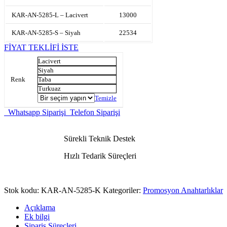
KAR-AN-5285-L – Lacivert
13000
KAR-AN-5285-S – Siyah
22534
FİYAT TEKLİFİ İSTE
Lacivert
Siyah
Renk
Taba
Turkuaz
Temizle
Whatsapp Siparişi
Telefon Siparişi
Sürekli Teknik Destek
Hızlı Tedarik Süreçleri
Stok kodu:
KAR-AN-5285-K
Kategoriler:
Promosyon Anahtarlıklar
Açıklama
Ek bilgi
Sipariş Süreçleri