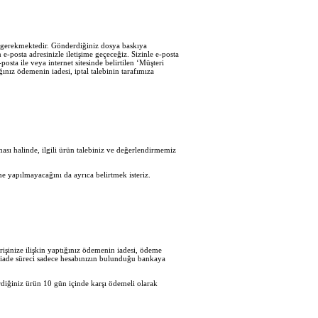
iz gerekmektedir. Gönderdiğiniz dosya baskıya
e-posta adresinizle iletişime geçeceğiz. Sizinle e-posta
sta ile veya internet sitesinde belirtilen ‘Müşteri
ğınız ödemenin iadesi, iptal talebinin tarafımıza
sı halinde, ilgili ürün talebiniz ve değerlendirmemiz
e yapılmayacağını da ayrıca belirtmek isteriz.
işinize ilişkin yaptığınız ödemenin iadesi, ödeme
en iade süreci sadece hesabınızın bulunduğu bankaya
diğiniz ürün 10 gün içinde karşı ödemeli olarak