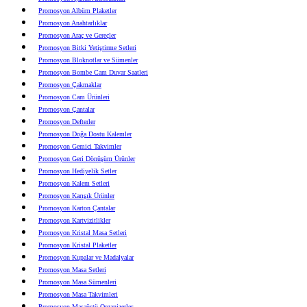
Promosyon Albüm Plaketler
Promosyon Anahtarlıklar
Promosyon Araç ve Gereçler
Promosyon Bitki Yetiştirme Setleri
Promosyon Bloknotlar ve Sümenler
Promosyon Bombe Cam Duvar Saatleri
Promosyon Çakmaklar
Promosyon Cam Ürünleri
Promosyon Çantalar
Promosyon Defterler
Promosyon Doğa Dostu Kalemler
Promosyon Gemici Takvimler
Promosyon Geri Dönüşüm Ürünler
Promosyon Hediyelik Setler
Promosyon Kalem Setleri
Promosyon Karışık Ürünler
Promosyon Karton Çantalar
Promosyon Kartvizitlikler
Promosyon Kristal Masa Setleri
Promosyon Kristal Plaketler
Promosyon Kupalar ve Madalyalar
Promosyon Masa Setleri
Promosyon Masa Sümenleri
Promosyon Masa Takvimleri
Promosyon Masaüstü Organizerler