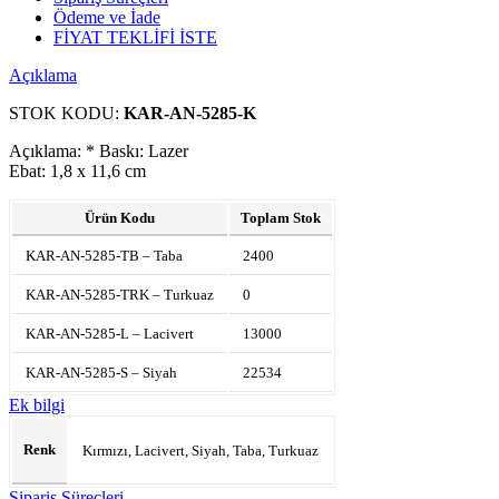
Ödeme ve İade
FİYAT TEKLİFİ İSTE
Açıklama
STOK KODU:
KAR-AN-5285-K
Açıklama: * Baskı: Lazer
Ebat: 1,8 x 11,6 cm
Ürün Kodu
Toplam Stok
KAR-AN-5285-TB – Taba
2400
KAR-AN-5285-TRK – Turkuaz
0
KAR-AN-5285-L – Lacivert
13000
KAR-AN-5285-S – Siyah
22534
Ek bilgi
Renk
Kırmızı, Lacivert, Siyah, Taba, Turkuaz
Sipariş Süreçleri