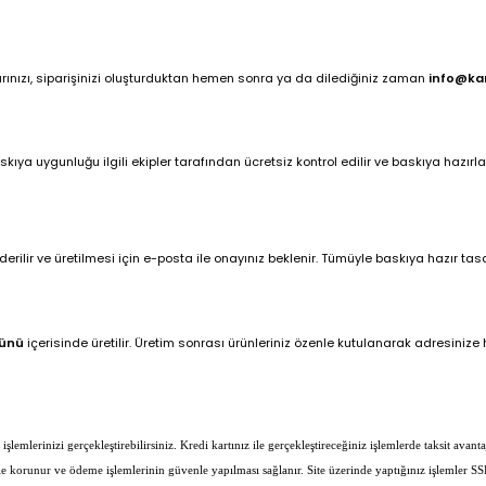
arınızı, siparişinizi oluşturduktan hemen sonra ya da dilediğiniz zaman
info@ka
ya uygunluğu ilgili ekipler tarafından ücretsiz kontrol edilir ve baskıya hazırlan
ilir ve üretilmesi için e-posta ile onayınız beklenir. Tümüyle baskıya hazır tasar
günü
içerisinde üretilir. Üretim sonrası ürünleriniz özenle kutulanarak adresinize hı
lemlerinizi gerçekleştirebilirsiniz. Kredi kartınız ile gerçekleştireceğiniz işlemlerde taksit avantaj
erle korunur ve ödeme işlemlerinin güvenle yapılması sağlanır. Site üzerinde yaptığınız işlemler SS