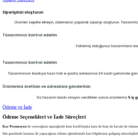
Siparişinizi oluşturun
Ürünleri sepete ekleyin, ödemenizi yaparak siparişi oluşturun. Tasarıml
Tasarımınızı kontrol edelim
Yüklemiş olduğunuz tasarımların baskı
Tasarımınızı kontrol edelim
Tasarımınızın baskıya hazır hali e-posta adresinize 24 saat içerisinde gönder
Ürünleriniz üretilsin ve adresinize gönderilsin
Siz tasarım baskı onayını verdikten sonra ürünleriniz
5 iş 
Ödeme ve İade
Ödeme Seçenekleri ve İade Süreçleri
Kar Promosyon
ile vereceğiniz siparişlerde hem kredi/banka kartı ile hem de havale ile ödeme iş
Site genelinde kartınız ile yapacağınız ödeme işlemlerinde kart bilgileriniz gelişmiş teknolojil