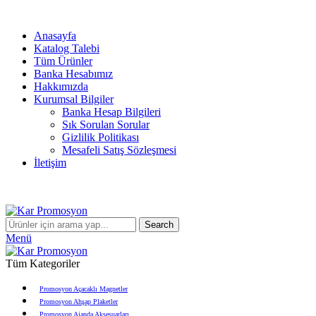
info@karpromosyon.com
/
0 507 447 93 11
Anasayfa
Katalog Talebi
Tüm Ürünler
Banka Hesabımız
Hakkımızda
Kurumsal Bilgiler
Banka Hesap Bilgileri
Sık Sorulan Sorular
Gizlilik Politikası
Mesafeli Satış Sözleşmesi
İletişim
Search
Menü
Tüm Kategoriler
Promosyon Açacaklı Magnetler
Promosyon Ahşap Plaketler
Promosyon Ajanda Aksesuarları