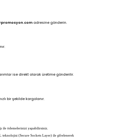
rpromosyon.com
adresine gönderin.
ır.
ımlar ise direkt olarak üretime gönderilir.
zlı bir şekilde kargolanır.
ı ile ödemelerinizi yapabilirsiniz.
L teknolojisi (Secure Sockets Layer) ile şifrelenerek