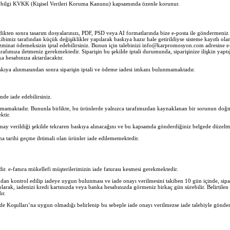
her bilgi KVKK (Kişisel Verileri Koruma Kanunu) kapsamında özenle korunur.
ledikten sonra tasarım dosyalarınızı, PDF, PSD veya AI formatlarında bize e-posta ile göndermen
imiz tarafından küçük değişiklikler yapılarak baskıya hazır hale getirildiyse sisteme kayıtlı olan 
zminat ödemeksizin iptal edebilirsiniz. Bunun için talebinizi info@karpromosyon.com adresine e-po
rafımıza iletmeniz gerekmektedir. Siparişin bu şekilde iptali durumunda, siparişinize ilişkin yaptı
 hesabınıza aktarılacaktır.
skıya alınmasından sonra siparişin iptali ve ödeme iadesi imkanı bulunmamaktadır.
inde iade edebilirsiniz.
nmamaktadır. Bununla birlikte, bu ürünlerde yalnızca tarafımızdan kaynaklanan bir sorunun doğma
ktir.
nay verildiği şekilde tekraren baskıya alınacağını ve bu kapsamda gönderdiğiniz belgede düzeltm
ma tarihi geçme ihtimali olan ürünler iade edilememektedir.
lidir. e-fatura mükellefi müşterilerimizin iade faturası kesmesi gerekmektedir.
n kontrol edilip iadeye uygun bulunması ve iade onayı verilmesini takiben 10 gün içinde, sipar
 olarak, iadenizi kredi kartınızda veya banka hesabınızda görmeniz birkaç gün sürebilir. Belirtil
ır.
e Koşulları’na uygun olmadığı belirlenip bu sebeple iade onayı verilmezse iade talebiyle gönder