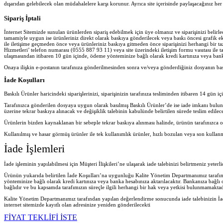
dışarıdan gelebilecek olan müdahalelere karşı korunur. Ayrıca site içerisinde paylaşacağınız 
Sipariş İptali
İnternet Sitemizde sunulan ürünlerden sipariş edebilmek için üye olmanız ve siparişinizi belir
tamamiyle uygun ise ürünleriniz direkt olarak baskıya gönderilecek veya baskı öncesi grafik ekib
ile iletişime geçmeden önce veya ürünleriniz baskıya gitmeden önce siparişinizi herhangi bir ta
Hizmetleri’ telefon numarası (0555 887 93 11) veya site üzerindeki iletişim formu vasıtası ile ta
ulaşmasından itibaren 10 gün içinde, ödeme yönteminize bağlı olarak kredi kartınıza veya banka
Onaya ilişkin e-postanın tarafınıza gönderilmesinden sonra ve/veya gönderdiğiniz dosyanın ba
İade Koşulları
Baskılı Ürünler haricindeki siparişlerinizi, siparişinizin tarafınıza tesliminden itibaren 14 gün iç
Tarafınızca gönderilen dosyaya uygun olarak basılmış Baskılı Ürünler’de ise iade imkanı bulu
üzerine tekrar baskıya alınacak ve değişiklik talebinin kabulünde belirtilen sürede teslim edilece
Ürünlerin bizden kaynaklanan bir sebeple tekrar baskıya alınması halinde, ürünün tarafınızca o
Kullanılmış ve hasar görmüş ürünler ile tek kullanımlık ürünler, hızlı bozulan veya son kullan
İade İşlemleri
İade işleminin yapılabilmesi için Müşteri İlişkileri’ne ulaşarak iade talebinizi belirtmeniz yeter
Ürünün yukarıda belirtilen İade Koşulları’na uygunluğu Kalite Yönetim Departmanımız tarafında
yönteminize bağlı olarak kredi kartınıza veya banka hesabınıza aktarılacaktır. Bankanıza bağlı
bağlıdır ve bu kapsamda tarafımızın süreçle ilgili herhangi bir hak veya yetkisi bulunmamaktad
Kalite Yönetim Departmanımız tarafından yapılan değerlendirme sonucunda iade talebinizin İad
internet sitemizde kayıtlı olan adresinize yeniden gönderilecekt
i
FİYAT TEKLİFİ İSTE