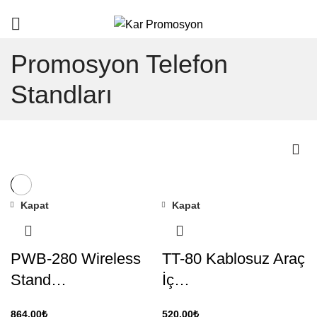
info@karpromosyon.com
/
0507 447 93 11
Promosyon Telefon
Standları
Kapat
Kapat
PWB-280 Wireless
TT-80 Kablosuz Araç
Stand…
İç…
864.00
₺
520.00
₺