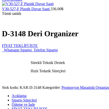
V30-527-F Plastik Duvar Saati
336.00
₺
Tümü satıldı
D-3148 Deri Organizer
FİYAT TEKLİFİ İSTE
Whatsapp Siparişi
Telefon Siparişi
Sürekli Teknik Destek
Hızlı Tedarik Süreçleri
Stok kodu:
KAR-D-3148
Kategoriler:
Promosyon Masaüstü Organize
Açıklama
Sipariş Süreçleri
Ödeme ve İade
FİYAT TEKLİFİ İSTE