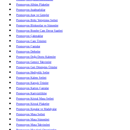
Promosyon Albüm Plaketler
Promosyon Anahtarlıklar
Promosyon Araç ve Gereçler
Promosyon Bitki Yetiştirme Setleri
Promosyon Bloknotlar ve Sümenler
Promosyon Bombe Cam Duvar Saatleri
Promosyon Çakmaklar
Promosyon Cam Ürünleri
Promosyon Çantalar
Promosyon Defterler
Promosyon Doğa Dostu Kalemler
Promosyon Gemici Takvimler
Promosyon Geri Dönüşüm Ürünler
Promosyon Hediyelik Setler
Promosyon Kalem Setleri
Promosyon Karışık Ürünler
Promosyon Karton Çantalar
Promosyon Kartvizitlikler
Promosyon Kristal Masa Setleri
Promosyon Kristal Plaketler
Promosyon Kupalar ve Madalyalar
Promosyon Masa Setleri
Promosyon Masa Sümenleri
Promosyon Masa Takvimleri
Promosyon Masaüstü Organizerler