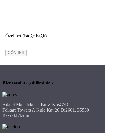
Özel not (isteğe bağlı)
Bize nasıl ulaşabilirsiniz ?
Adalet Mah. Manas Bulv. No:47/B
Folkart Towers A Kule Kat:26 D:2601, 35530
Bayraklı/İzmir