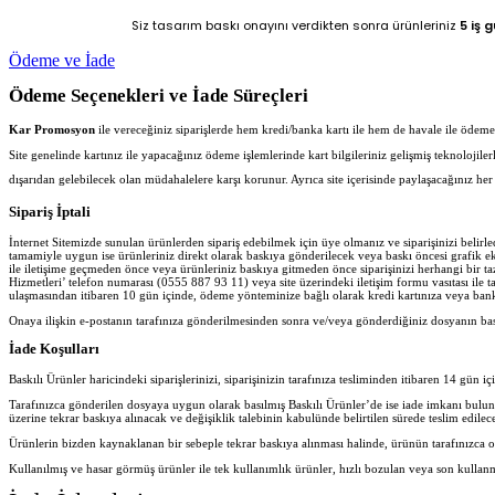
Siz tasarım baskı onayını verdikten sonra ürünleriniz
5 iş 
Ödeme ve İade
Ödeme Seçenekleri ve İade Süreçleri
Kar Promosyon
ile vereceğiniz siparişlerde hem kredi/banka kartı ile hem de havale ile ödeme iş
Site genelinde kartınız ile yapacağınız ödeme işlemlerinde kart bilgileriniz gelişmiş teknolojil
dışarıdan gelebilecek olan müdahalelere karşı korunur. Ayrıca site içerisinde paylaşacağınız 
Sipariş İptali
İnternet Sitemizde sunulan ürünlerden sipariş edebilmek için üye olmanız ve siparişinizi belir
tamamiyle uygun ise ürünleriniz direkt olarak baskıya gönderilecek veya baskı öncesi grafik ekib
ile iletişime geçmeden önce veya ürünleriniz baskıya gitmeden önce siparişinizi herhangi bir ta
Hizmetleri’ telefon numarası (0555 887 93 11) veya site üzerindeki iletişim formu vasıtası ile ta
ulaşmasından itibaren 10 gün içinde, ödeme yönteminize bağlı olarak kredi kartınıza veya banka
Onaya ilişkin e-postanın tarafınıza gönderilmesinden sonra ve/veya gönderdiğiniz dosyanın ba
İade Koşulları
Baskılı Ürünler haricindeki siparişlerinizi, siparişinizin tarafınıza tesliminden itibaren 14 gün iç
Tarafınızca gönderilen dosyaya uygun olarak basılmış Baskılı Ürünler’de ise iade imkanı bulu
üzerine tekrar baskıya alınacak ve değişiklik talebinin kabulünde belirtilen sürede teslim edilece
Ürünlerin bizden kaynaklanan bir sebeple tekrar baskıya alınması halinde, ürünün tarafınızca o
Kullanılmış ve hasar görmüş ürünler ile tek kullanımlık ürünler, hızlı bozulan veya son kullan