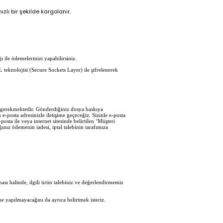
zlı bir şekilde kargolanır.
ı ile ödemelerinizi yapabilirsiniz.
L teknolojisi (Secure Sockets Layer) ile şifrelenerek
iz gerekmektedir. Gönderdiğiniz dosya baskıya
e-posta adresinizle iletişime geçeceğiz. Sizinle e-posta
sta ile veya internet sitesinde belirtilen ‘Müşteri
ğınız ödemenin iadesi, iptal talebinin tarafımıza
sı halinde, ilgili ürün talebiniz ve değerlendirmemiz
e yapılmayacağını da ayrıca belirtmek isteriz.