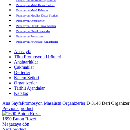
Promosyon Metal Duvar Saatleri
Promosyon Metal Kalemler
Promosyon Metalize Duvar Saatleri
Promosyon Organizerler
Promosyon Plastik Duvar Saatleri
Promosyon Plastik Kalemler
Promosyon Powerbank
Promosyon Powerbank Organizerler
Promosyon Saatli Duvar Tabloları
Anasayfa
Promosyon Şapka
Tüm Promosyon Ürünleri
Promosyon Sekreter Bloknotlar
Anahtarlıklar
Promosyon Seramik ve Porselen Ürünler
Çakmaklar
Promosyon Speakerlar
Defterler
Promosyon Tarihli Ajandalar
Kalem Setleri
Promosyon Teknoloji Ürünleri
Organizerler
Promosyon Telefon Standları
Tarihli Ajandalar
Promosyon Termoslar
Katalog
Promosyon Tişörtler
Promosyon USB Bellekler
Ana Sayfa
Promosyon Masaüstü Organizerler
D-3148 Deri Organizer
Previous product
1690 Buton Rozet
Mağazaya dön
Next product