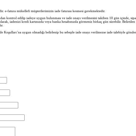
lidir. e-fatura mükellefi müşterilerimizin iade faturası kesmesi gerekmektedir.
n kontrol edilip iadeye uygun bulunması ve iade onayı verilmesini takiben 10 gün içinde, sipar
 olarak, iadenizi kredi kartınızda veya banka hesabınızda görmeniz birkaç gün sürebilir. Belirtil
ır.
e Koşulları’na uygun olmadığı belirlenip bu sebeple iade onayı verilmezse iade talebiyle gönder