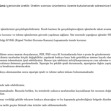
günü
içerisinde üretilir. Üretim sonrası ürünleriniz özenle kutulanarak adresinize hı
lemlerinizi gerçekleştirebilirsiniz. Kredi kartınız ile gerçekleştireceğiniz işlemlerde taksit avantaj
erle korunur ve ödeme işlemlerinin güvenle yapılması sağlanır. Site üzerinde yaptığınız işlemler SS
her bilgi KVKK (Kişisel Verileri Koruma Kanunu) kapsamında özenle korunur.
ledikten sonra tasarım dosyalarınızı, PDF, PSD veya AI formatlarında bize e-posta ile göndermen
imiz tarafından küçük değişiklikler yapılarak baskıya hazır hale getirildiyse sisteme kayıtlı olan 
zminat ödemeksizin iptal edebilirsiniz. Bunun için talebinizi info@karpromosyon.com adresine e-po
rafımıza iletmeniz gerekmektedir. Siparişin bu şekilde iptali durumunda, siparişinize ilişkin yaptı
 hesabınıza aktarılacaktır.
skıya alınmasından sonra siparişin iptali ve ödeme iadesi imkanı bulunmamaktadır.
inde iade edebilirsiniz.
nmamaktadır. Bununla birlikte, bu ürünlerde yalnızca tarafımızdan kaynaklanan bir sorunun doğma
ktir.
nay verildiği şekilde tekraren baskıya alınacağını ve bu kapsamda gönderdiğiniz belgede düzeltm
ma tarihi geçme ihtimali olan ürünler iade edilememektedir.