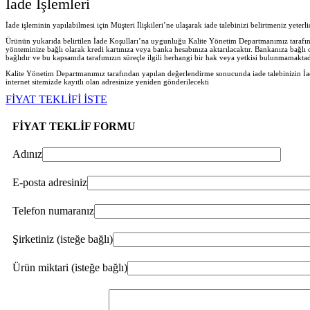
İade İşlemleri
İade işleminin yapılabilmesi için Müşteri İlişkileri’ne ulaşarak iade talebinizi belirtmeniz yeter
Ürünün yukarıda belirtilen İade Koşulları’na uygunluğu Kalite Yönetim Departmanımız tarafında
yönteminize bağlı olarak kredi kartınıza veya banka hesabınıza aktarılacaktır. Bankanıza bağlı
bağlıdır ve bu kapsamda tarafımızın süreçle ilgili herhangi bir hak veya yetkisi bulunmamaktad
Kalite Yönetim Departmanımız tarafından yapılan değerlendirme sonucunda iade talebinizin İad
internet sitemizde kayıtlı olan adresinize yeniden gönderilecekt
i
FİYAT TEKLİFİ İSTE
FİYAT TEKLİF FORMU
Adınız
E-posta adresiniz
Telefon numaranız
Şirketiniz (isteğe bağlı)
Ürün miktari (isteğe bağlı)