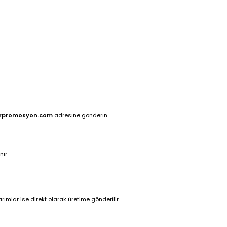
rpromosyon.com
adresine gönderin.
ır.
ımlar ise direkt olarak üretime gönderilir.