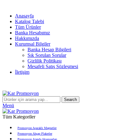
info@karpromosyon.com
/
0 507 447 93 11
Anasayfa
Katalog Talebi
Tüm Ürünler
Banka Hesabımız
Hakkımızda
Kurumsal Bilgiler
Banka Hesap Bilgileri
Sık Sorulan Sorular
Gizlilik Politikası
Mesafeli Satış Sözleşmesi
İletişim
Search
Menü
Tüm Kategoriler
Promosyon Açacaklı Magnetler
Promosyon Ahşap Plaketler
Promosyon Ajanda Aksesuarları