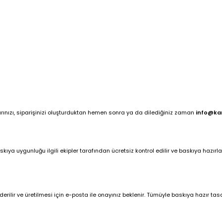
arınızı, siparişinizi oluşturduktan hemen sonra ya da dilediğiniz zaman
info@ka
ya uygunluğu ilgili ekipler tarafından ücretsiz kontrol edilir ve baskıya hazırlan
ilir ve üretilmesi için e-posta ile onayınız beklenir. Tümüyle baskıya hazır tasar