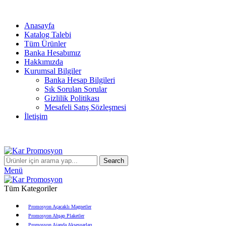
info@karpromosyon.com
/
0 507 447 93 11
Anasayfa
Katalog Talebi
Tüm Ürünler
Banka Hesabımız
Hakkımızda
Kurumsal Bilgiler
Banka Hesap Bilgileri
Sık Sorulan Sorular
Gizlilik Politikası
Mesafeli Satış Sözleşmesi
İletişim
Search
Menü
Tüm Kategoriler
Promosyon Açacaklı Magnetler
Promosyon Ahşap Plaketler
Promosyon Ajanda Aksesuarları