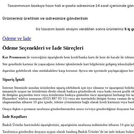
Tasarımınızın baskıya hazır hali e-posta adresinize 24 saat içerisinde gönder
Ürünleriniz üretilsin ve adresinize gönderilsin
Siz tasarım baskı onayını verdikten sonra ürünleriniz
5 iş 
Ödeme ve İade
Ödeme Seçenekleri ve İade Süreçleri
Kar Promosyon
ile vereceğiniz siparişlerde hem kredi/banka kartı ile hem de havale ile ödeme iş
Site genelinde kartınız ile yapacağınız ödeme işlemlerinde kart bilgileriniz gelişmiş teknolojil
dışarıdan gelebilecek olan müdahalelere karşı korunur. Ayrıca site içerisinde paylaşacağınız 
Sipariş İptali
İnternet Sitemizde sunulan ürünlerden sipariş edebilmek için üye olmanız ve siparişinizi belir
tamamiyle uygun ise ürünleriniz direkt olarak baskıya gönderilecek veya baskı öncesi grafik ekib
ile iletişime geçmeden önce veya ürünleriniz baskıya gitmeden önce siparişinizi herhangi bir ta
Hizmetleri’ telefon numarası (0555 887 93 11) veya site üzerindeki iletişim formu vasıtası ile ta
ulaşmasından itibaren 10 gün içinde, ödeme yönteminize bağlı olarak kredi kartınıza veya banka
Onaya ilişkin e-postanın tarafınıza gönderilmesinden sonra ve/veya gönderdiğiniz dosyanın ba
İade Koşulları
Baskılı Ürünler haricindeki siparişlerinizi, siparişinizin tarafınıza tesliminden itibaren 14 gün iç
Tarafınızca gönderilen dosyaya uygun olarak basılmış Baskılı Ürünler’de ise iade imkanı bulu