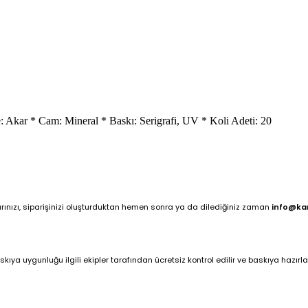
: Akar * Cam: Mineral * Baskı: Serigrafi, UV * Koli Adeti: 20
arınızı, siparişinizi oluşturduktan hemen sonra ya da dilediğiniz zaman
info@ka
ya uygunluğu ilgili ekipler tarafından ücretsiz kontrol edilir ve baskıya hazırlan