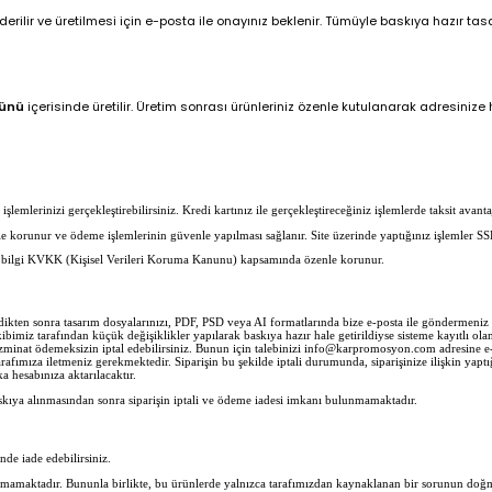
ilir ve üretilmesi için e-posta ile onayınız beklenir. Tümüyle baskıya hazır tasar
günü
içerisinde üretilir. Üretim sonrası ürünleriniz özenle kutulanarak adresinize hı
lemlerinizi gerçekleştirebilirsiniz. Kredi kartınız ile gerçekleştireceğiniz işlemlerde taksit avantaj
erle korunur ve ödeme işlemlerinin güvenle yapılması sağlanır. Site üzerinde yaptığınız işlemler SS
her bilgi KVKK (Kişisel Verileri Koruma Kanunu) kapsamında özenle korunur.
ledikten sonra tasarım dosyalarınızı, PDF, PSD veya AI formatlarında bize e-posta ile göndermen
imiz tarafından küçük değişiklikler yapılarak baskıya hazır hale getirildiyse sisteme kayıtlı olan 
zminat ödemeksizin iptal edebilirsiniz. Bunun için talebinizi info@karpromosyon.com adresine e-po
rafımıza iletmeniz gerekmektedir. Siparişin bu şekilde iptali durumunda, siparişinize ilişkin yaptı
 hesabınıza aktarılacaktır.
skıya alınmasından sonra siparişin iptali ve ödeme iadesi imkanı bulunmamaktadır.
inde iade edebilirsiniz.
nmamaktadır. Bununla birlikte, bu ürünlerde yalnızca tarafımızdan kaynaklanan bir sorunun doğma