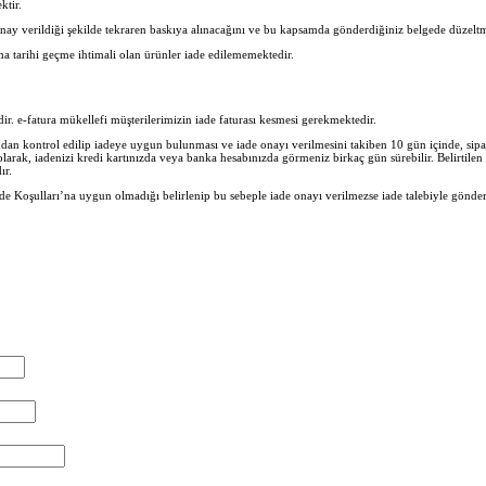
ktir.
nay verildiği şekilde tekraren baskıya alınacağını ve bu kapsamda gönderdiğiniz belgede düzeltm
ma tarihi geçme ihtimali olan ürünler iade edilememektedir.
lidir. e-fatura mükellefi müşterilerimizin iade faturası kesmesi gerekmektedir.
n kontrol edilip iadeye uygun bulunması ve iade onayı verilmesini takiben 10 gün içinde, sipar
 olarak, iadenizi kredi kartınızda veya banka hesabınızda görmeniz birkaç gün sürebilir. Belirtil
ır.
e Koşulları’na uygun olmadığı belirlenip bu sebeple iade onayı verilmezse iade talebiyle gönder