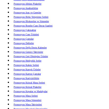
Promosyon Albüm Plaketler
Promosyon Anahtarlıklar
Promosyon Araç ve Gereçler
Promosyon Bitki Yetiştirme Setleri
Promosyon Bloknotlar ve Sümenler
Promosyon Bombe Cam Duvar Saatleri
Promosyon Çakmaklar
Promosyon Cam Ürünleri
Promosyon Çantalar
Promosyon Defterler
Promosyon Doğa Dostu Kalemler
Promosyon Gemici Takvimler
Promosyon Geri Dönüşüm Ürünler
Promosyon Hediyelik Setler
Promosyon Kalem Setleri
Promosyon Karışık Ürünler
Promosyon Karton Çantalar
Promosyon Kartvizitlikler
Promosyon Kristal Masa Setleri
Promosyon Kristal Plaketler
Promosyon Kupalar ve Madalyalar
Promosyon Masa Setleri
Promosyon Masa Sümenleri
Promosyon Masa Takvimleri
Promosyon Masaüstü Organizerler