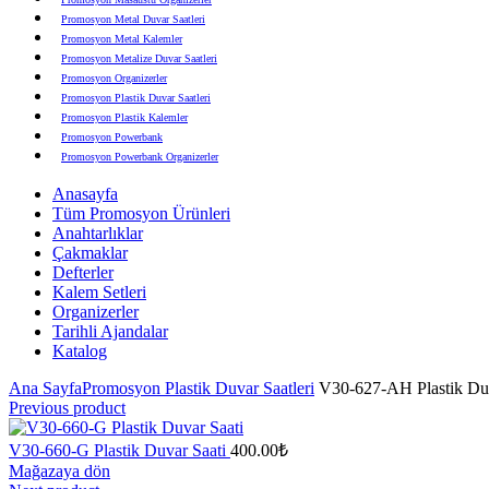
Promosyon Metal Duvar Saatleri
Promosyon Metal Kalemler
Promosyon Metalize Duvar Saatleri
Promosyon Organizerler
Promosyon Plastik Duvar Saatleri
Promosyon Plastik Kalemler
Promosyon Powerbank
Promosyon Powerbank Organizerler
Promosyon Saatli Duvar Tabloları
Anasayfa
Promosyon Şapka
Tüm Promosyon Ürünleri
Promosyon Sekreter Bloknotlar
Anahtarlıklar
Promosyon Seramik ve Porselen Ürünler
Çakmaklar
Promosyon Speakerlar
Defterler
Promosyon Tarihli Ajandalar
Kalem Setleri
Promosyon Teknoloji Ürünleri
Organizerler
Promosyon Telefon Standları
Tarihli Ajandalar
Promosyon Termoslar
Katalog
Promosyon Tişörtler
Promosyon USB Bellekler
Ana Sayfa
Promosyon Plastik Duvar Saatleri
V30-627-AH Plastik Duv
Previous product
V30-660-G Plastik Duvar Saati
400.00
₺
Mağazaya dön