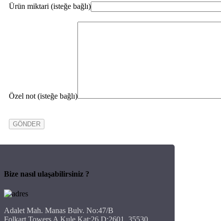
Ürün miktari (isteğe bağlı)
Özel not (isteğe bağlı)
Bize nasıl ulaşabilirsiniz ?
Adalet Mah. Manas Bulv. No:47/B
Folkart Towers A Kule Kat:26 D:2601, 35530