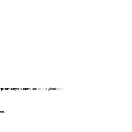
rpromosyon.com
adresine gönderin.
ır.