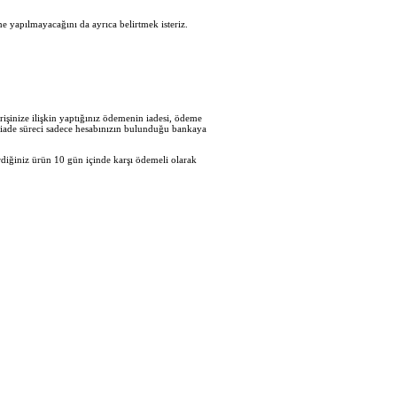
e yapılmayacağını da ayrıca belirtmek isteriz.
işinize ilişkin yaptığınız ödemenin iadesi, ödeme
en iade süreci sadece hesabınızın bulunduğu bankaya
diğiniz ürün 10 gün içinde karşı ödemeli olarak