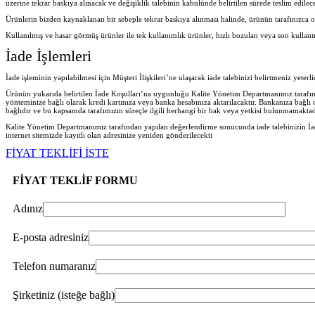
üzerine tekrar baskıya alınacak ve değişiklik talebinin kabulünde belirtilen sürede teslim edilece
Ürünlerin bizden kaynaklanan bir sebeple tekrar baskıya alınması halinde, ürünün tarafınızca o
Kullanılmış ve hasar görmüş ürünler ile tek kullanımlık ürünler, hızlı bozulan veya son kullan
İade İşlemleri
İade işleminin yapılabilmesi için Müşteri İlişkileri’ne ulaşarak iade talebinizi belirtmeniz yeter
Ürünün yukarıda belirtilen İade Koşulları’na uygunluğu Kalite Yönetim Departmanımız tarafında
yönteminize bağlı olarak kredi kartınıza veya banka hesabınıza aktarılacaktır. Bankanıza bağlı
bağlıdır ve bu kapsamda tarafımızın süreçle ilgili herhangi bir hak veya yetkisi bulunmamaktad
Kalite Yönetim Departmanımız tarafından yapılan değerlendirme sonucunda iade talebinizin İad
internet sitemizde kayıtlı olan adresinize yeniden gönderilecekt
i
FİYAT TEKLİFİ İSTE
FİYAT TEKLİF FORMU
Adınız
E-posta adresiniz
Telefon numaranız
Şirketiniz (isteğe bağlı)