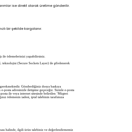
ımlar ise direkt olarak üretime gönderilir.
zlı bir şekilde kargolanır.
ı ile ödemelerinizi yapabilirsiniz.
L teknolojisi (Secure Sockets Layer) ile şifrelenerek
iz gerekmektedir. Gönderdiğiniz dosya baskıya
e-posta adresinizle iletişime geçeceğiz. Sizinle e-posta
sta ile veya internet sitesinde belirtilen ‘Müşteri
ğınız ödemenin iadesi, iptal talebinin tarafımıza
sı halinde, ilgili ürün talebiniz ve değerlendirmemiz