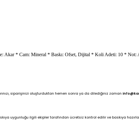
: Akar * Cam: Mineral * Baskı: Ofset, Dijital * Koli Adeti: 10 * Not: A
arınızı, siparişinizi oluşturduktan hemen sonra ya da dilediğiniz zaman
info@ka
ya uygunluğu ilgili ekipler tarafından ücretsiz kontrol edilir ve baskıya hazırlan