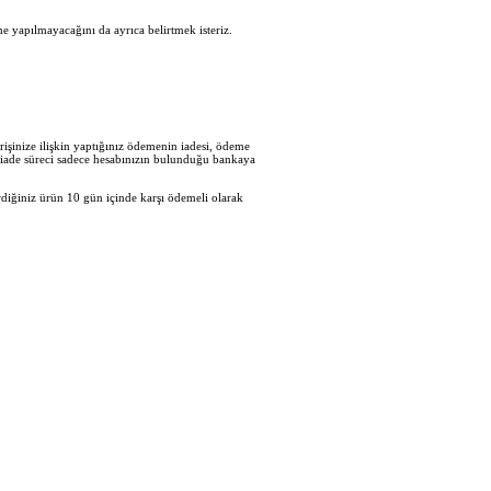
e yapılmayacağını da ayrıca belirtmek isteriz.
işinize ilişkin yaptığınız ödemenin iadesi, ödeme
en iade süreci sadece hesabınızın bulunduğu bankaya
diğiniz ürün 10 gün içinde karşı ödemeli olarak