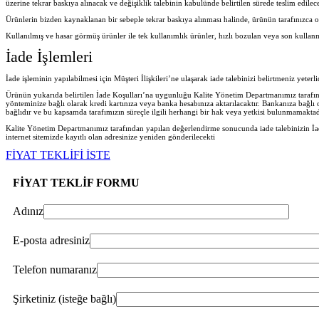
üzerine tekrar baskıya alınacak ve değişiklik talebinin kabulünde belirtilen sürede teslim edilece
Ürünlerin bizden kaynaklanan bir sebeple tekrar baskıya alınması halinde, ürünün tarafınızca o
Kullanılmış ve hasar görmüş ürünler ile tek kullanımlık ürünler, hızlı bozulan veya son kullan
İade İşlemleri
İade işleminin yapılabilmesi için Müşteri İlişkileri’ne ulaşarak iade talebinizi belirtmeniz yeter
Ürünün yukarıda belirtilen İade Koşulları’na uygunluğu Kalite Yönetim Departmanımız tarafında
yönteminize bağlı olarak kredi kartınıza veya banka hesabınıza aktarılacaktır. Bankanıza bağlı
bağlıdır ve bu kapsamda tarafımızın süreçle ilgili herhangi bir hak veya yetkisi bulunmamaktad
Kalite Yönetim Departmanımız tarafından yapılan değerlendirme sonucunda iade talebinizin İad
internet sitemizde kayıtlı olan adresinize yeniden gönderilecekt
i
FİYAT TEKLİFİ İSTE
FİYAT TEKLİF FORMU
Adınız
E-posta adresiniz
Telefon numaranız
Şirketiniz (isteğe bağlı)