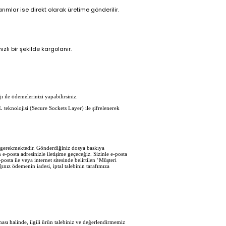
ımlar ise direkt olarak üretime gönderilir.
zlı bir şekilde kargolanır.
ı ile ödemelerinizi yapabilirsiniz.
L teknolojisi (Secure Sockets Layer) ile şifrelenerek
iz gerekmektedir. Gönderdiğiniz dosya baskıya
e-posta adresinizle iletişime geçeceğiz. Sizinle e-posta
sta ile veya internet sitesinde belirtilen ‘Müşteri
ğınız ödemenin iadesi, iptal talebinin tarafımıza
sı halinde, ilgili ürün talebiniz ve değerlendirmemiz