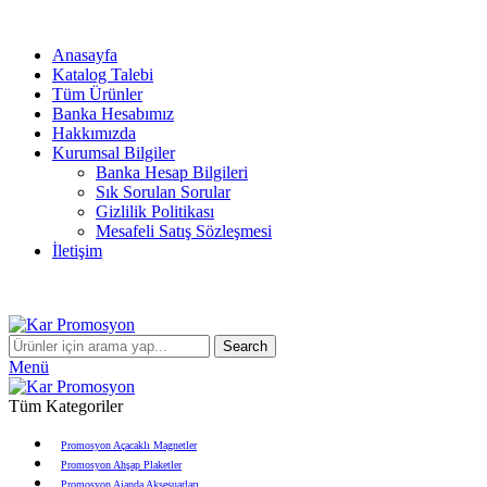
info@karpromosyon.com
/
0 507 447 93 11
Anasayfa
Katalog Talebi
Tüm Ürünler
Banka Hesabımız
Hakkımızda
Kurumsal Bilgiler
Banka Hesap Bilgileri
Sık Sorulan Sorular
Gizlilik Politikası
Mesafeli Satış Sözleşmesi
İletişim
Search
Menü
Tüm Kategoriler
Promosyon Açacaklı Magnetler
Promosyon Ahşap Plaketler
Promosyon Ajanda Aksesuarları