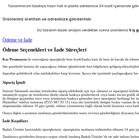
Tasarımınızın baskıya hazır hali e-posta adresinize 24 saat içerisinde gönder
Ürünleriniz üretilsin ve adresinize gönderilsin
Siz tasarım baskı onayını verdikten sonra ürünleriniz
5 iş 
Ödeme ve İade
Ödeme Seçenekleri ve İade Süreçleri
Kar Promosyon
ile vereceğiniz siparişlerde hem kredi/banka kartı ile hem de havale ile ödeme iş
Site genelinde kartınız ile yapacağınız ödeme işlemlerinde kart bilgileriniz gelişmiş teknolojil
dışarıdan gelebilecek olan müdahalelere karşı korunur. Ayrıca site içerisinde paylaşacağınız 
Sipariş İptali
İnternet Sitemizde sunulan ürünlerden sipariş edebilmek için üye olmanız ve siparişinizi belir
tamamiyle uygun ise ürünleriniz direkt olarak baskıya gönderilecek veya baskı öncesi grafik ekib
ile iletişime geçmeden önce veya ürünleriniz baskıya gitmeden önce siparişinizi herhangi bir ta
Hizmetleri’ telefon numarası (0555 887 93 11) veya site üzerindeki iletişim formu vasıtası ile ta
ulaşmasından itibaren 10 gün içinde, ödeme yönteminize bağlı olarak kredi kartınıza veya banka
Onaya ilişkin e-postanın tarafınıza gönderilmesinden sonra ve/veya gönderdiğiniz dosyanın ba
İade Koşulları
Baskılı Ürünler haricindeki siparişlerinizi, siparişinizin tarafınıza tesliminden itibaren 14 gün iç
Tarafınızca gönderilen dosyaya uygun olarak basılmış Baskılı Ürünler’de ise iade imkanı bulu