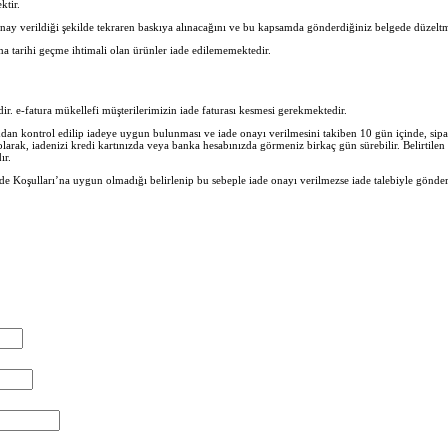
ktir.
nay verildiği şekilde tekraren baskıya alınacağını ve bu kapsamda gönderdiğiniz belgede düzeltm
ma tarihi geçme ihtimali olan ürünler iade edilememektedir.
lidir. e-fatura mükellefi müşterilerimizin iade faturası kesmesi gerekmektedir.
n kontrol edilip iadeye uygun bulunması ve iade onayı verilmesini takiben 10 gün içinde, sipar
 olarak, iadenizi kredi kartınızda veya banka hesabınızda görmeniz birkaç gün sürebilir. Belirtil
ır.
e Koşulları’na uygun olmadığı belirlenip bu sebeple iade onayı verilmezse iade talebiyle gönder