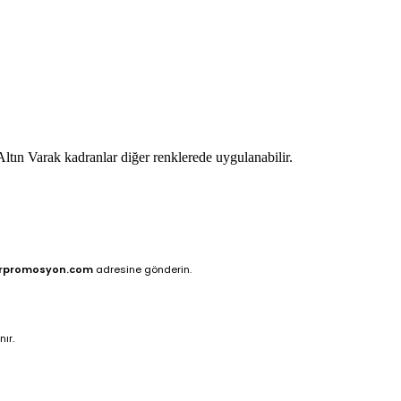
ltın Varak kadranlar diğer renklerede uygulanabilir.
rpromosyon.com
adresine gönderin.
ır.