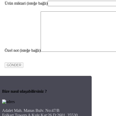
Ürün miktari (isteğe bağlı)
Özel not (isteğe bağlı)
Bize nasıl ulaşabilirsiniz ?
Adalet Mah. Manas Bulv. No:47/B
Folkart Towers A Kule Kat:26 D:2601, 35530