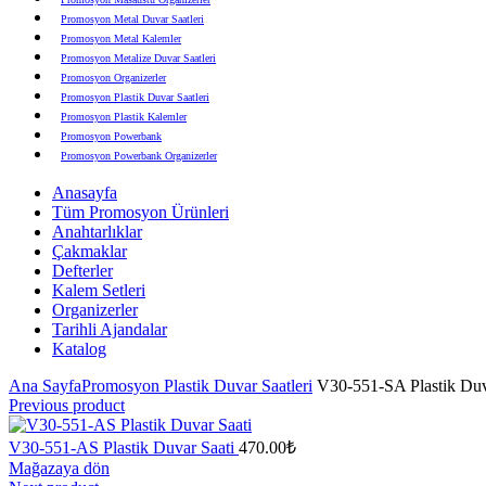
Promosyon Metal Duvar Saatleri
Promosyon Metal Kalemler
Promosyon Metalize Duvar Saatleri
Promosyon Organizerler
Promosyon Plastik Duvar Saatleri
Promosyon Plastik Kalemler
Promosyon Powerbank
Promosyon Powerbank Organizerler
Promosyon Saatli Duvar Tabloları
Anasayfa
Promosyon Şapka
Tüm Promosyon Ürünleri
Promosyon Sekreter Bloknotlar
Anahtarlıklar
Promosyon Seramik ve Porselen Ürünler
Çakmaklar
Promosyon Speakerlar
Defterler
Promosyon Tarihli Ajandalar
Kalem Setleri
Promosyon Teknoloji Ürünleri
Organizerler
Promosyon Telefon Standları
Tarihli Ajandalar
Promosyon Termoslar
Katalog
Promosyon Tişörtler
Promosyon USB Bellekler
Ana Sayfa
Promosyon Plastik Duvar Saatleri
V30-551-SA Plastik Duv
Previous product
V30-551-AS Plastik Duvar Saati
470.00
₺
Mağazaya dön