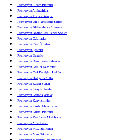
Promosyon Albüm Plaketler
Promosyon Anahtarlıklar
Promosyon Araç ve Gereçler
Promosyon Bitki Yetiştirme Setleri
Promosyon Bloknotlar ve Sümenler
Promosyon Bombe Cam Duvar Saatleri
Promosyon Çakmaklar
Promosyon Cam Ürünleri
Promosyon Çantalar
Promosyon Defterler
Promosyon Doğa Dostu Kalemler
Promosyon Gemici Takvimler
Promosyon Geri Dönüşüm Ürünler
Promosyon Hediyelik Setler
Promosyon Kalem Setleri
Promosyon Karışık Ürünler
Promosyon Karton Çantalar
Promosyon Kartvizitlikler
Promosyon Kristal Masa Setleri
Promosyon Kristal Plaketler
Promosyon Kupalar ve Madalyalar
Promosyon Masa Setleri
Promosyon Masa Sümenleri
Promosyon Masa Takvimleri
Promosyon Masaüstü Organizerler