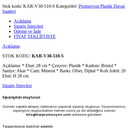
Stok kodu:
KAR-V30-510-S
Kategoriler:
Promosyon Plastik Duvar
Saatleri
Açıklama
Sipariş Süreçleri
Ödeme ve İade
FİYAT TEKLİFİ İSTE
Açıklama
STOK KODU:
KAR-V30-510-S
Açıklama: * Ebat: 28 cm * Çerçeve: Plastik * Kadran: Bristol *
Saniye: Akar * Cam: Mineral * Baskı: Ofset, Dijital * Koli Adeti: 20
Ebat: Ø 28 cm
Sipariş Süreçleri
Siparişinizi oluşturun
Ürünleri sepete ekleyin, ödemenizi yaparak siparişi oluşturun. Tasarımlarınızı,
siparişinizi oluşturduktan hemen sonra ya da dilediğiniz zaman
info@karpromosyon.com
adresine gönderin.
Tasarımınızı kontrol edelim