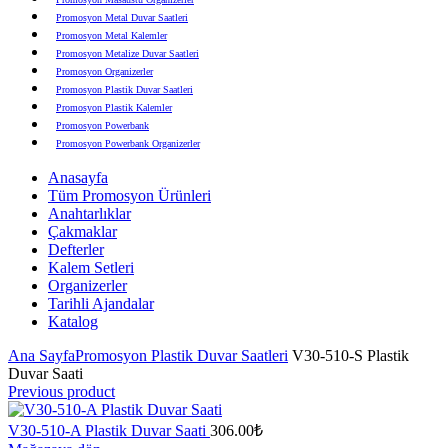
Promosyon Metal Duvar Saatleri
Promosyon Metal Kalemler
Promosyon Metalize Duvar Saatleri
Promosyon Organizerler
Promosyon Plastik Duvar Saatleri
Promosyon Plastik Kalemler
Promosyon Powerbank
Promosyon Powerbank Organizerler
Promosyon Saatli Duvar Tabloları
Anasayfa
Promosyon Şapka
Tüm Promosyon Ürünleri
Promosyon Sekreter Bloknotlar
Anahtarlıklar
Promosyon Seramik ve Porselen Ürünler
Çakmaklar
Promosyon Speakerlar
Defterler
Promosyon Tarihli Ajandalar
Kalem Setleri
Promosyon Teknoloji Ürünleri
Organizerler
Promosyon Telefon Standları
Tarihli Ajandalar
Promosyon Termoslar
Katalog
Promosyon Tişörtler
Promosyon USB Bellekler
Ana Sayfa
Promosyon Plastik Duvar Saatleri
V30-510-S Plastik
Duvar Saati
Previous product
V30-510-A Plastik Duvar Saati
306.00
₺