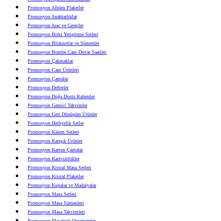
Promosyon Albüm Plaketler
Promosyon Anahtarlıklar
Promosyon Araç ve Gereçler
Promosyon Bitki Yetiştirme Setleri
Promosyon Bloknotlar ve Sümenler
Promosyon Bombe Cam Duvar Saatleri
Promosyon Çakmaklar
Promosyon Cam Ürünleri
Promosyon Çantalar
Promosyon Defterler
Promosyon Doğa Dostu Kalemler
Promosyon Gemici Takvimler
Promosyon Geri Dönüşüm Ürünler
Promosyon Hediyelik Setler
Promosyon Kalem Setleri
Promosyon Karışık Ürünler
Promosyon Karton Çantalar
Promosyon Kartvizitlikler
Promosyon Kristal Masa Setleri
Promosyon Kristal Plaketler
Promosyon Kupalar ve Madalyalar
Promosyon Masa Setleri
Promosyon Masa Sümenleri
Promosyon Masa Takvimleri
Promosyon Masaüstü Organizerler