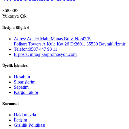
368.00
₺
Yukarıya Çık
İletişim Bilgileri
Adres: Adalet Mah. Manas Bulv. No:47/B
Folkart Towers A Kule Kat:26 D:2601, 35530 Bayraklı/İzmir
Telefon:0507 447 93 11
E-posta: info@karpromosyon.com
Üyelik İşlemleri
Hesabım
Siparişlerim
Sepetim
Kargo Takibi
Kurumsal
Hakkımızda
İletişim
Gizlilik Politikası