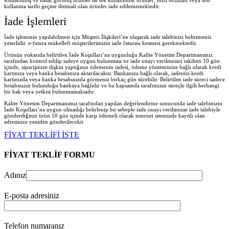
kullanma tarihi geçme ihtimali olan ürünler iade edilememektedir.
İade İşlemleri
İade işleminin yapılabilmesi için Müşteri İlişkileri’ne ulaşarak iade talebinizi belirtmeniz
yeterlidir. e-fatura mükellefi müşterilerimizin iade faturası kesmesi gerekmektedir.
Ürünün yukarıda belirtilen İade Koşulları’na uygunluğu Kalite Yönetim Departmanımız
tarafından kontrol edilip iadeye uygun bulunması ve iade onayı verilmesini takiben 10 gün
içinde, siparişinize ilişkin yaptığınız ödemenin iadesi, ödeme yönteminize bağlı olarak kredi
kartınıza veya banka hesabınıza aktarılacaktır. Bankanıza bağlı olarak, iadenizi kredi
kartınızda veya banka hesabınızda görmeniz birkaç gün sürebilir. Belirtilen iade süreci sadece
hesabınızın bulunduğu bankaya bağlıdır ve bu kapsamda tarafımızın süreçle ilgili herhangi
bir hak veya yetkisi bulunmamaktadır.
Kalite Yönetim Departmanımız tarafından yapılan değerlendirme sonucunda iade talebinizin
İade Koşulları’na uygun olmadığı belirlenip bu sebeple iade onayı verilmezse iade talebiyle
gönderdiğiniz ürün 10 gün içinde karşı ödemeli olarak internet sitemizde kayıtlı olan
adresinize yeniden gönderilecekt
i
FİYAT TEKLİFİ İSTE
FİYAT TEKLİF FORMU
Adınız
E-posta adresiniz
Telefon numaranız