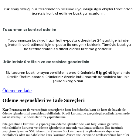
Yüklemiş olduğunuz tasarımların baskıya uygunluğu ilgili ekipler tarafından
ücretsiz kontrol edilir ve baskıya hazırlanır.
Tasarımınızı kontrol edelim
Tasarımınızın baskıya hazır hali e-posta adresinize 24 saat içerisinde
gönderilir ve üretilmesi için e-posta ile onayınız beklenir. Tümüyle baskıya
hazır tasarımlar ise direkt olarak üretime gönderilir.
Ürünleriniz üretilsin ve adresinize gönderilsin
Siz tasarım baskı onayını verdikten sonra ürünleriniz
5 iş günü
içerisinde
üretilir. Üretim sonrası ürünleriniz özenle kutulanarak adresinize hızlı bir
şekilde kargolanır.
Ödeme ve İade
Ödeme Seçenekleri ve İade Süreçleri
Kar Promosyon
ile vereceğiniz siparişlerde hem kredi/banka kartı ile hem de havale ile
ödeme işlemlerinizi gerçekleştirebilirsiniz. Kredi kartınız ile gerçekleştireceğiniz işlemlerde
taksit avantajı ile ödemelerinizi yapabilirsiniz.
Site genelinde kartınız ile yapacağınız ödeme işlemlerinde kart bilgileriniz gelişmiş
teknolojilerle korunur ve ödeme işlemlerinin güvenle yapılması sağlanır. Site üzerinde
yaptığınız işlemler SSL teknolojisi (Secure Sockets Layer) ile şifrelenerek dışarıdan
gelebilecek olan müdahalelere karşı korunur. Ayrıca site içerisinde paylaşacağınız her bilgi