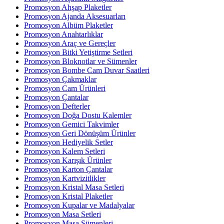
Promosyon Ahşap Plaketler
Promosyon Ajanda Aksesuarları
Promosyon Albüm Plaketler
Promosyon Anahtarlıklar
Promosyon Araç ve Gereçler
Promosyon Bitki Yetiştirme Setleri
Promosyon Bloknotlar ve Sümenler
Promosyon Bombe Cam Duvar Saatleri
Promosyon Çakmaklar
Promosyon Cam Ürünleri
Promosyon Çantalar
Promosyon Defterler
Promosyon Doğa Dostu Kalemler
Promosyon Gemici Takvimler
Promosyon Geri Dönüşüm Ürünler
Promosyon Hediyelik Setler
Promosyon Kalem Setleri
Promosyon Karışık Ürünler
Promosyon Karton Çantalar
Promosyon Kartvizitlikler
Promosyon Kristal Masa Setleri
Promosyon Kristal Plaketler
Promosyon Kupalar ve Madalyalar
Promosyon Masa Setleri
Promosyon Masa Sümenleri