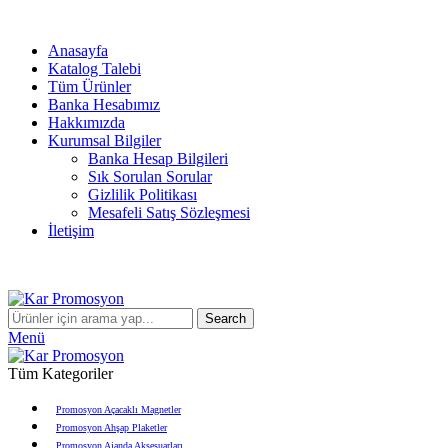
info@karpromosyon.com
/
0 507 447 93 11
Anasayfa
Katalog Talebi
Tüm Ürünler
Banka Hesabımız
Hakkımızda
Kurumsal Bilgiler
Banka Hesap Bilgileri
Sık Sorulan Sorular
Gizlilik Politikası
Mesafeli Satış Sözleşmesi
İletişim
info@karpromosyon.com
/
0507 447 93 11
Search
Menü
Tüm Kategoriler
Promosyon Açacaklı Magnetler
Promosyon Ahşap Plaketler
Promosyon Ajanda Aksesuarları