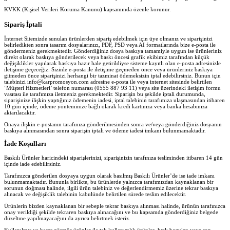
KVKK (Kişisel Verileri Koruma Kanunu) kapsamında özenle korunur.
Sipariş İptali
İnternet Sitemizde sunulan ürünlerden sipariş edebilmek için üye olmanız ve siparişinizi
belirledikten sonra tasarım dosyalarınızı, PDF, PSD veya AI formatlarında bize e-posta ile
göndermeniz gerekmektedir. Gönderdiğiniz dosya baskıya tamamiyle uygun ise ürünleriniz
direkt olarak baskıya gönderilecek veya baskı öncesi grafik ekibimiz tarafından küçük
değişiklikler yapılarak baskıya hazır hale getirildiyse sisteme kayıtlı olan e-posta adresinizle
iletişime geçeceğiz. Sizinle e-posta ile iletişime geçmeden önce veya ürünleriniz baskıya
gitmeden önce siparişinizi herhangi bir tazminat ödemeksizin iptal edebilirsiniz. Bunun için
talebinizi info@karpromosyon.com adresine e-posta ile veya internet sitesinde belirtilen
‘Müşteri Hizmetleri’ telefon numarası (0555 887 93 11) veya site üzerindeki iletişim formu
vasıtası ile tarafımıza iletmeniz gerekmektedir. Siparişin bu şekilde iptali durumunda,
siparişinize ilişkin yaptığınız ödemenin iadesi, iptal talebinin tarafımıza ulaşmasından itibaren
10 gün içinde, ödeme yönteminize bağlı olarak kredi kartınıza veya banka hesabınıza
aktarılacaktır.
Onaya ilişkin e-postanın tarafınıza gönderilmesinden sonra ve/veya gönderdiğiniz dosyanın
baskıya alınmasından sonra siparişin iptali ve ödeme iadesi imkanı bulunmamaktadır.
İade Koşulları
Baskılı Ürünler haricindeki siparişlerinizi, siparişinizin tarafınıza tesliminden itibaren 14 gün
içinde iade edebilirsiniz.
Tarafınızca gönderilen dosyaya uygun olarak basılmış Baskılı Ürünler’de ise iade imkanı
bulunmamaktadır. Bununla birlikte, bu ürünlerde yalnızca tarafımızdan kaynaklanan bir
sorunun doğması halinde, ilgili ürün talebiniz ve değerlendirmemiz üzerine tekrar baskıya
alınacak ve değişiklik talebinin kabulünde belirtilen sürede teslim edilecektir.
Ürünlerin bizden kaynaklanan bir sebeple tekrar baskıya alınması halinde, ürünün tarafınızca
onay verildiği şekilde tekraren baskıya alınacağını ve bu kapsamda gönderdiğiniz belgede
düzeltme yapılmayacağını da ayrıca belirtmek isteriz.
Kullanılmış ve hasar görmüş ürünler ile tek kullanımlık ürünler, hızlı bozulan veya son