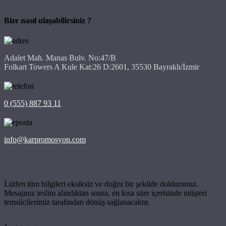
Bize nasıl ulaşabilirsiniz ?
Adalet Mah. Manas Bulv. No:47/B
Folkart Towers A Kule Kat:26 D:2601, 35530 Bayraklı/İzmir
0 (555) 887 93 11
info@karpromosyon.com
Lütfen tüm bilgileri eksiksiz ve doğru bir şekilde doldurunuz.
Mesajınız teslim alındıktan sonra, en kısa süre içerisinde müşteri
temsilcilerimiz tarafından dönüş sağlanacaktır.