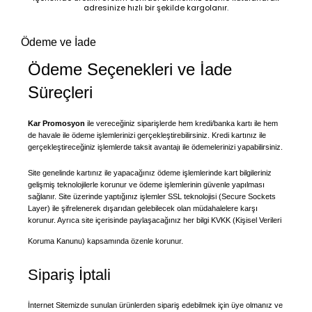
adresinize hızlı bir şekilde kargolanır.
Ödeme ve İade
Ödeme Seçenekleri ve İade
Süreçleri
Kar Promosyon
ile vereceğiniz siparişlerde hem kredi/banka kartı ile hem
de havale ile ödeme işlemlerinizi gerçekleştirebilirsiniz. Kredi kartınız ile
gerçekleştireceğiniz işlemlerde taksit avantajı ile ödemelerinizi yapabilirsiniz.
Site genelinde kartınız ile yapacağınız ödeme işlemlerinde kart bilgileriniz
gelişmiş teknolojilerle korunur ve ödeme işlemlerinin güvenle yapılması
sağlanır. Site üzerinde yaptığınız işlemler SSL teknolojisi (Secure Sockets
Layer) ile şifrelenerek dışarıdan gelebilecek olan müdahalelere karşı
korunur. Ayrıca site içerisinde paylaşacağınız her bilgi KVKK (Kişisel Verileri
Koruma Kanunu) kapsamında özenle korunur.
Sipariş İptali
İnternet Sitemizde sunulan ürünlerden sipariş edebilmek için üye olmanız ve