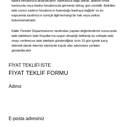
banka hesabınıza aktarılacaktır. Bankanıza bağlı olarak, iadenizi kredi
kartınızda veya banka hesabınızda görmeniz birkaç gün sürebilir. Belirtilen
iade süreci sadece hesabınızın bulunduğu bankaya bağlıdır ve bu
kapsamda tarafımızın süreçle ilgili herhangi bir hak veya yetkisi
bulunmamaktadır.
Kalite Yönetim Departmanımız tarafından yapılan değerlendirme sonucunda
iade talebinizin İade Koşulları’na uygun olmadığı belirlenip bu sebeple iade
onayı verilmezse iade talebiyle gönderdiğiniz ürün 10 gün içinde karşı
ödemeli olarak internet sitemizde kayıtlı olan adresinize yeniden
gönderilecekt
i
FİYAT TEKLİFİ İSTE
FİYAT TEKLİF FORMU
Adınız
E-posta adresiniz