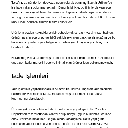
Tarafınızca gönderilen dosyaya uygun olarak basılmış Baskılı Ürünler’de
ise iade imkanı bulunmamaktadır. Bununla birlikte, bu ürünlerde yalnızca
tarafımızdan kaynaklanan bir sorunun doğması halinde, ilgili ürün talebiniz
ve değerlendirmemiz üzerine tekrar baskıya alınacak ve değişiklik talebinin
kabulünde belirtilen sürede teslim edilecektir.
Ürünlerin bizden kaynaklanan bir sebeple tekrar baskıya alınması halinde,
ürünün tarafınızca onay verildiği şekilde tekraren baskıya alınacağını ve bu
kapsamda gönderdiğiniz belgede düzeltme yapılmayacağını da ayrıca
belirtmek isteriz.
Kullanılmış ve hasar görmüş ürünler ile tek kullanımlık ürünler, hızlı bozulan
veya son kullanma tarihi geçme ihtimali olan ürünler iade edilememektedir.
İade İşlemleri
İade işleminin yapılabilmesi için Müşteri İlişkileri’ne ulaşarak iade talebinizi
belirtmeniz yeterlidir. e-fatura mükellefi müşterilerimizin iade faturası
kesmesi gerekmektedir.
Ürünün yukarıda belirtilen İade Koşulları’na uygunluğu Kalite Yönetim
Departmanımız tarafından kontrol edilip iadeye uygun bulunması ve iade
onayı verilmesini takiben 10 gün içinde, siparişinize ilişkin yaptığınız
ödemenin iadesi, ödeme yönteminize bağlı olarak kredi kartınıza veya