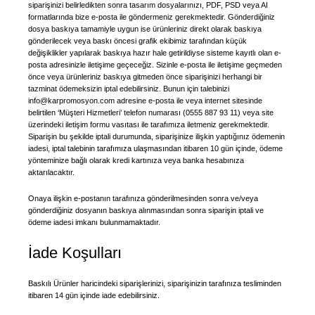
siparişinizi belirledikten sonra tasarım dosyalarınızı, PDF, PSD veya AI
formatlarında bize e-posta ile göndermeniz gerekmektedir. Gönderdiğiniz
dosya baskıya tamamiyle uygun ise ürünleriniz direkt olarak baskıya
gönderilecek veya baskı öncesi grafik ekibimiz tarafından küçük
değişiklikler yapılarak baskıya hazır hale getirildiyse sisteme kayıtlı olan e-
posta adresinizle iletişime geçeceğiz. Sizinle e-posta ile iletişime geçmeden
önce veya ürünleriniz baskıya gitmeden önce siparişinizi herhangi bir
tazminat ödemeksizin iptal edebilirsiniz. Bunun için talebinizi
info@karpromosyon.com adresine e-posta ile veya internet sitesinde
belirtilen ‘Müşteri Hizmetleri’ telefon numarası (0555 887 93 11) veya site
üzerindeki iletişim formu vasıtası ile tarafımıza iletmeniz gerekmektedir.
Siparişin bu şekilde iptali durumunda, siparişinize ilişkin yaptığınız ödemenin
iadesi, iptal talebinin tarafımıza ulaşmasından itibaren 10 gün içinde, ödeme
yönteminize bağlı olarak kredi kartınıza veya banka hesabınıza
aktarılacaktır.
Onaya ilişkin e-postanın tarafınıza gönderilmesinden sonra ve/veya
gönderdiğiniz dosyanın baskıya alınmasından sonra siparişin iptali ve
ödeme iadesi imkanı bulunmamaktadır.
İade Koşulları
Baskılı Ürünler haricindeki siparişlerinizi, siparişinizin tarafınıza tesliminden
itibaren 14 gün içinde iade edebilirsiniz.