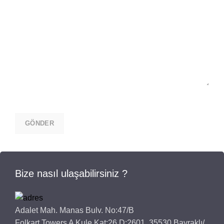
Bize nasıl ulaşabilirsiniz ?
Adalet Mah. Manas Bulv. No:47/B
Folkart Towers A Kule Kat:26 D:2601, 35530 Bayraklı/