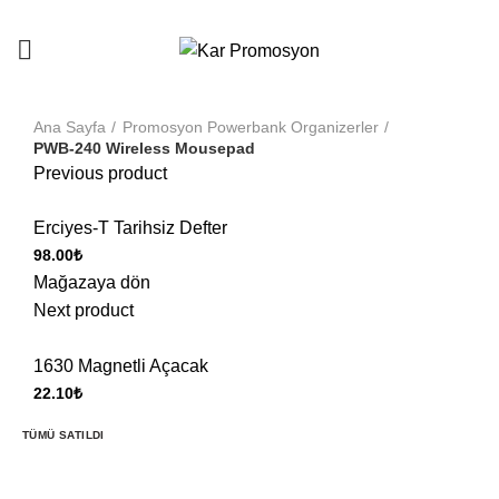
info@karpromosyon.com
/
0507 447 93 11
Ana Sayfa
Promosyon Powerbank Organizerler
PWB-240 Wireless Mousepad
Previous product
Erciyes-T Tarihsiz Defter
98.00
₺
Mağazaya dön
Next product
1630 Magnetli Açacak
22.10
₺
TÜMÜ SATILDI