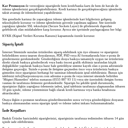
Kar Promosyon
ile vereceğiniz siparişlerde hem kredi/banka kartı ile hem de havale ile
ödeme işlemlerinizi gerçekleştirebilirsiniz. Kredi kartınız ile gerçekleştireceğiniz işlemlerde
taksit avantajı ile ödemelerinizi yapabilirsiniz.
Site genelinde kartınız ile yapacağınız ödeme işlemlerinde kart bilgileriniz gelişmiş
teknolojilerle korunur ve ödeme işlemlerinin güvenle yapılması sağlanır. Site üzerinde
yaptığınız işlemler SSL teknolojisi (Secure Sockets Layer) ile şifrelenerek dışarıdan
gelebilecek olan müdahalelere karşı korunur. Ayrıca site içerisinde paylaşacağınız her bilgi
KVKK (Kişisel Verileri Koruma Kanunu) kapsamında özenle korunur.
Sipariş İptali
İnternet Sitemizde sunulan ürünlerden sipariş edebilmek için üye olmanız ve siparişinizi
belirledikten sonra tasarım dosyalarınızı, PDF, PSD veya AI formatlarında bize e-posta ile
göndermeniz gerekmektedir. Gönderdiğiniz dosya baskıya tamamiyle uygun ise ürünleriniz
direkt olarak baskıya gönderilecek veya baskı öncesi grafik ekibimiz tarafından küçük
değişiklikler yapılarak baskıya hazır hale getirildiyse sisteme kayıtlı olan e-posta adresinizle
iletişime geçeceğiz. Sizinle e-posta ile iletişime geçmeden önce veya ürünleriniz baskıya
gitmeden önce siparişinizi herhangi bir tazminat ödemeksizin iptal edebilirsiniz. Bunun için
talebinizi info@karpromosyon.com adresine e-posta ile veya internet sitesinde belirtilen
‘Müşteri Hizmetleri’ telefon numarası (0555 887 93 11) veya site üzerindeki iletişim formu
vasıtası ile tarafımıza iletmeniz gerekmektedir. Siparişin bu şekilde iptali durumunda,
siparişinize ilişkin yaptığınız ödemenin iadesi, iptal talebinin tarafımıza ulaşmasından itibaren
10 gün içinde, ödeme yönteminize bağlı olarak kredi kartınıza veya banka hesabınıza
aktarılacaktır.
Onaya ilişkin e-postanın tarafınıza gönderilmesinden sonra ve/veya gönderdiğiniz dosyanın
baskıya alınmasından sonra siparişin iptali ve ödeme iadesi imkanı bulunmamaktadır.
İade Koşulları
Baskılı Ürünler haricindeki siparişlerinizi, siparişinizin tarafınıza tesliminden itibaren 14 gün
içinde iade edebilirsiniz.