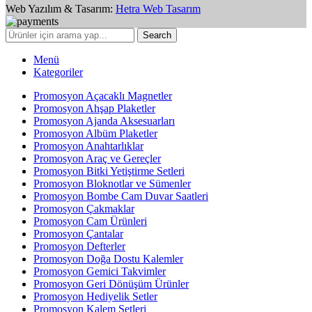
Web Yazılım & Tasarım:
Hetra Web Tasarım
Search
Menü
Kategoriler
Promosyon Açacaklı Magnetler
Promosyon Ahşap Plaketler
Promosyon Ajanda Aksesuarları
Promosyon Albüm Plaketler
Promosyon Anahtarlıklar
Promosyon Araç ve Gereçler
Promosyon Bitki Yetiştirme Setleri
Promosyon Bloknotlar ve Sümenler
Promosyon Bombe Cam Duvar Saatleri
Promosyon Çakmaklar
Promosyon Cam Ürünleri
Promosyon Çantalar
Promosyon Defterler
Promosyon Doğa Dostu Kalemler
Promosyon Gemici Takvimler
Promosyon Geri Dönüşüm Ürünler
Promosyon Hediyelik Setler
Promosyon Kalem Setleri