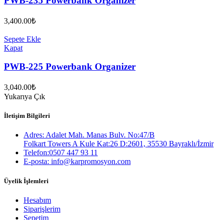
PWB-235 Powerbank Organizer
3,400.00
₺
Sepete Ekle
Kapat
PWB-225 Powerbank Organizer
3,040.00
₺
Yukarıya Çık
İletişim Bilgileri
Adres: Adalet Mah. Manas Bulv. No:47/B
Folkart Towers A Kule Kat:26 D:2601, 35530 Bayraklı/İzmir
Telefon:0507 447 93 11
E-posta: info@karpromosyon.com
Üyelik İşlemleri
Hesabım
Siparişlerim
Sepetim