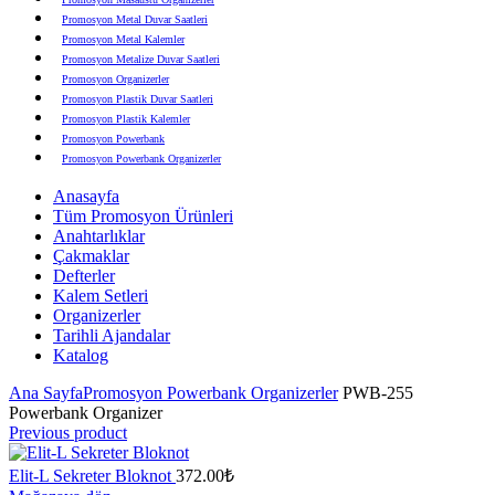
Promosyon Metal Duvar Saatleri
Promosyon Metal Kalemler
Promosyon Metalize Duvar Saatleri
Promosyon Organizerler
Promosyon Plastik Duvar Saatleri
Promosyon Plastik Kalemler
Promosyon Powerbank
Promosyon Powerbank Organizerler
Promosyon Saatli Duvar Tabloları
Anasayfa
Promosyon Şapka
Tüm Promosyon Ürünleri
Promosyon Sekreter Bloknotlar
Anahtarlıklar
Promosyon Seramik ve Porselen Ürünler
Çakmaklar
Promosyon Speakerlar
Defterler
Promosyon Tarihli Ajandalar
Kalem Setleri
Promosyon Teknoloji Ürünleri
Organizerler
Promosyon Telefon Standları
Tarihli Ajandalar
Promosyon Termoslar
Katalog
Promosyon Tişörtler
Promosyon USB Bellekler
Ana Sayfa
Promosyon Powerbank Organizerler
PWB-255
Powerbank Organizer
Previous product
Elit-L Sekreter Bloknot
372.00
₺