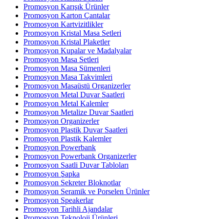
Promosyon Karışık Ürünler
Promosyon Karton Çantalar
Promosyon Kartvizitlikler
Promosyon Kristal Masa Setleri
Promosyon Kristal Plaketler
Promosyon Kupalar ve Madalyalar
Promosyon Masa Setleri
Promosyon Masa Sümenleri
Promosyon Masa Takvimleri
Promosyon Masaüstü Organizerler
Promosyon Metal Duvar Saatleri
Promosyon Metal Kalemler
Promosyon Metalize Duvar Saatleri
Promosyon Organizerler
Promosyon Plastik Duvar Saatleri
Promosyon Plastik Kalemler
Promosyon Powerbank
Promosyon Powerbank Organizerler
Promosyon Saatli Duvar Tabloları
Promosyon Şapka
Promosyon Sekreter Bloknotlar
Promosyon Seramik ve Porselen Ürünler
Promosyon Speakerlar
Promosyon Tarihli Ajandalar
Promosyon Teknoloji Ürünleri