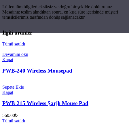
Lütfen tüm bilgileri eksiksiz ve doğru bir şekilde doldurunuz.
Mesajınız teslim alındıktan sonra, en kısa süre içerisinde müşteri
temsilcilerimiz tarafından dönüş sağlanacaktır.
İlgili ürünler
Tümü satıldı
Devamını oku
Kapat
PWB-240 Wireless Mousepad
Sepete Ekle
Kapat
PWB-215 Wireless Şarjlı Mouse Pad
560.00
₺
Tümü satıldı