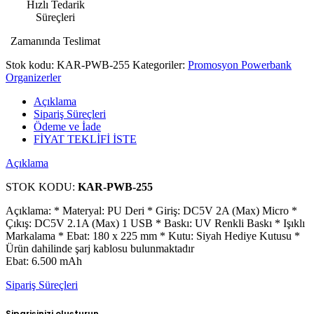
Hızlı Tedarik
Süreçleri
Zamanında Teslimat
Stok kodu:
KAR-PWB-255
Kategoriler:
Promosyon Powerbank
Organizerler
Açıklama
Sipariş Süreçleri
Ödeme ve İade
FİYAT TEKLİFİ İSTE
Açıklama
STOK KODU:
KAR-PWB-255
Açıklama: * Materyal: PU Deri * Giriş: DC5V 2A (Max) Micro *
Çıkış: DC5V 2.1A (Max) 1 USB * Baskı: UV Renkli Baskı * Işıklı
Markalama * Ebat: 180 x 225 mm * Kutu: Siyah Hediye Kutusu *
Ürün dahilinde şarj kablosu bulunmaktadır
Ebat: 6.500 mAh
Sipariş Süreçleri
Siparişinizi oluşturun