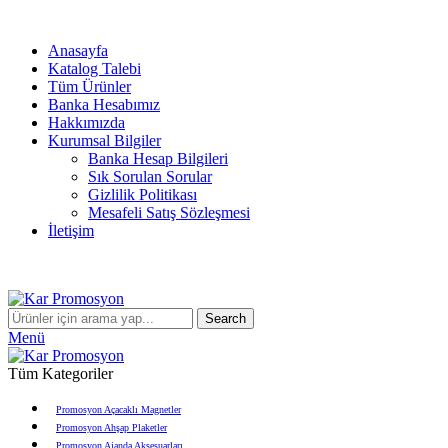
info@karpromosyon.com
/
0 507 447 93 11
Anasayfa
Katalog Talebi
Tüm Ürünler
Banka Hesabımız
Hakkımızda
Kurumsal Bilgiler
Banka Hesap Bilgileri
Sık Sorulan Sorular
Gizlilik Politikası
Mesafeli Satış Sözleşmesi
İletişim
info@karpromosyon.com
/
0507 447 93 11
Search
Menü
Tüm Kategoriler
Promosyon Açacaklı Magnetler
Promosyon Ahşap Plaketler
Promosyon Ajanda Aksesuarları