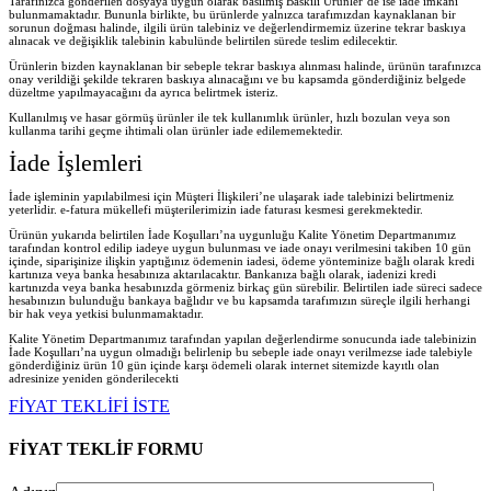
Tarafınızca gönderilen dosyaya uygun olarak basılmış Baskılı Ürünler’de ise iade imkanı
bulunmamaktadır. Bununla birlikte, bu ürünlerde yalnızca tarafımızdan kaynaklanan bir
sorunun doğması halinde, ilgili ürün talebiniz ve değerlendirmemiz üzerine tekrar baskıya
alınacak ve değişiklik talebinin kabulünde belirtilen sürede teslim edilecektir.
Ürünlerin bizden kaynaklanan bir sebeple tekrar baskıya alınması halinde, ürünün tarafınızca
onay verildiği şekilde tekraren baskıya alınacağını ve bu kapsamda gönderdiğiniz belgede
düzeltme yapılmayacağını da ayrıca belirtmek isteriz.
Kullanılmış ve hasar görmüş ürünler ile tek kullanımlık ürünler, hızlı bozulan veya son
kullanma tarihi geçme ihtimali olan ürünler iade edilememektedir.
İade İşlemleri
İade işleminin yapılabilmesi için Müşteri İlişkileri’ne ulaşarak iade talebinizi belirtmeniz
yeterlidir. e-fatura mükellefi müşterilerimizin iade faturası kesmesi gerekmektedir.
Ürünün yukarıda belirtilen İade Koşulları’na uygunluğu Kalite Yönetim Departmanımız
tarafından kontrol edilip iadeye uygun bulunması ve iade onayı verilmesini takiben 10 gün
içinde, siparişinize ilişkin yaptığınız ödemenin iadesi, ödeme yönteminize bağlı olarak kredi
kartınıza veya banka hesabınıza aktarılacaktır. Bankanıza bağlı olarak, iadenizi kredi
kartınızda veya banka hesabınızda görmeniz birkaç gün sürebilir. Belirtilen iade süreci sadece
hesabınızın bulunduğu bankaya bağlıdır ve bu kapsamda tarafımızın süreçle ilgili herhangi
bir hak veya yetkisi bulunmamaktadır.
Kalite Yönetim Departmanımız tarafından yapılan değerlendirme sonucunda iade talebinizin
İade Koşulları’na uygun olmadığı belirlenip bu sebeple iade onayı verilmezse iade talebiyle
gönderdiğiniz ürün 10 gün içinde karşı ödemeli olarak internet sitemizde kayıtlı olan
adresinize yeniden gönderilecekt
i
FİYAT TEKLİFİ İSTE
FİYAT TEKLİF FORMU