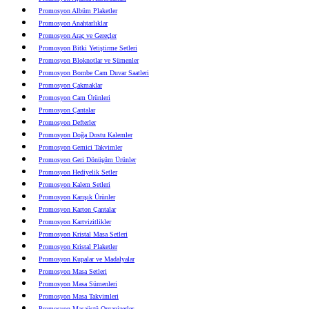
Promosyon Albüm Plaketler
Promosyon Anahtarlıklar
Promosyon Araç ve Gereçler
Promosyon Bitki Yetiştirme Setleri
Promosyon Bloknotlar ve Sümenler
Promosyon Bombe Cam Duvar Saatleri
Promosyon Çakmaklar
Promosyon Cam Ürünleri
Promosyon Çantalar
Promosyon Defterler
Promosyon Doğa Dostu Kalemler
Promosyon Gemici Takvimler
Promosyon Geri Dönüşüm Ürünler
Promosyon Hediyelik Setler
Promosyon Kalem Setleri
Promosyon Karışık Ürünler
Promosyon Karton Çantalar
Promosyon Kartvizitlikler
Promosyon Kristal Masa Setleri
Promosyon Kristal Plaketler
Promosyon Kupalar ve Madalyalar
Promosyon Masa Setleri
Promosyon Masa Sümenleri
Promosyon Masa Takvimleri
Promosyon Masaüstü Organizerler