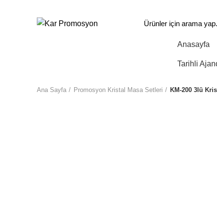
info@karpromosyon.com
/
0 507 447 93 11
Anasayfa
Tüm Kategoriler
Tarihli Ajan
Ana Sayfa
Promosyon Kristal Masa Setleri
KM-200 3lü Kris