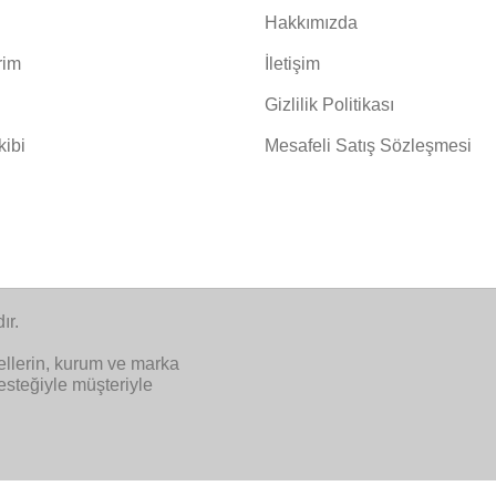
Hakkımızda
rim
İletişim
Gizlilik Politikası
kibi
Mesafeli Satış Sözleşmesi
ır.
ellerin, kurum ve marka
desteğiyle müşteriyle