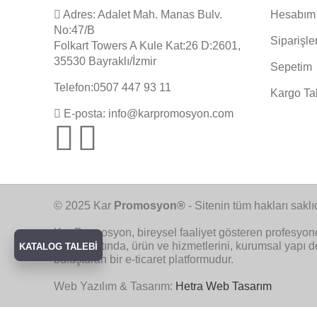
Adres: Adalet Mah. Manas Bulv.
Hesabım
No:47/B
Siparişle
Folkart Towers A Kule Kat:26 D:2601,
35530 Bayraklı/İzmir
Sepetim
Telefon:0507 447 93 11
Kargo Ta
E-posta: info@karpromosyon.com
© 2025 Kar
Promosyon®
- Sitenin tüm hakları saklıd
Kar Promosyon, bireysel faaliyet gösteren profesyon
çatımız altında, ürün ve hizmetlerini, kurumsal yapı 
KATALOG TALEBİ
buluşturan bir e-ticaret platformudur.
Web Yazılım & Tasarım:
Hetra Web Tasarım