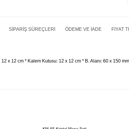
SIPARIŞ SÜREÇLERI
ÖDEME VE İADE
FİYAT T
 12 x 12 cm * Kalem Kutusu: 12 x 12 cm * B. Alanı: 60 x 150 mm *
KM-65 Kristal Masa Seti