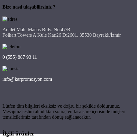
Bize nasıl ulaşabilirsiniz ?
Adalet Mah. Manas Bulv. No:47/B
Folkart Towers A Kule Kat:26 D:2601, 35530 Bayraklı/İzmir
0 (555) 887 93 11
info@karpromosyon.com
Lütfen tüm bilgileri eksiksiz ve doğru bir şekilde doldurunuz.
Mesajınız teslim alındıktan sonra, en kısa süre içerisinde müşteri
temsilcilerimiz tarafından dönüş sağlanacaktır.
İlgili ürünler