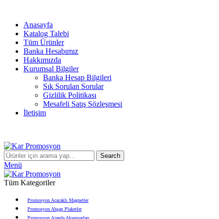
info@karpromosyon.com
/
0 507 447 93 11
Anasayfa
Katalog Talebi
Tüm Ürünler
Banka Hesabımız
Hakkımızda
Kurumsal Bilgiler
Banka Hesap Bilgileri
Sık Sorulan Sorular
Gizlilik Politikası
Mesafeli Satış Sözleşmesi
İletişim
info@karpromosyon.com
/
0507 447 93 11
Search
Menü
Tüm Kategoriler
Promosyon Açacaklı Magnetler
Promosyon Ahşap Plaketler
Promosyon Ajanda Aksesuarları