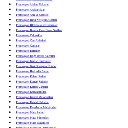
Promosyon Albüm Plaketler
Promosyon Anahtarlıklar
Promosyon Araç ve Gereçler
Promosyon Bitki Yetiştirme Setleri
Promosyon Bloknotlar ve Sümenler
Promosyon Bombe Cam Duvar Saatleri
Promosyon Çakmaklar
Promosyon Cam Ürünleri
Promosyon Çantalar
Promosyon Defterler
Promosyon Doğa Dostu Kalemler
Promosyon Gemici Takvimler
Promosyon Geri Dönüşüm Ürünler
Promosyon Hediyelik Setler
Promosyon Kalem Setleri
Promosyon Karışık Ürünler
Promosyon Karton Çantalar
Promosyon Kartvizitlikler
Promosyon Kristal Masa Setleri
Promosyon Kristal Plaketler
Promosyon Kupalar ve Madalyalar
Promosyon Masa Setleri
Promosyon Masa Sümenleri
Promosyon Masa Takvimleri
Promosyon Masaüstü Organizerler