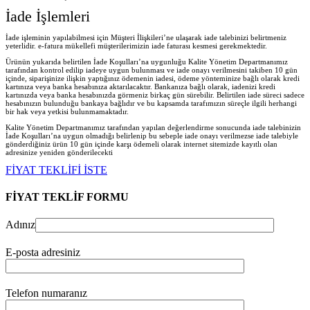
İade İşlemleri
İade işleminin yapılabilmesi için Müşteri İlişkileri’ne ulaşarak iade talebinizi belirtmeniz
yeterlidir. e-fatura mükellefi müşterilerimizin iade faturası kesmesi gerekmektedir.
Ürünün yukarıda belirtilen İade Koşulları’na uygunluğu Kalite Yönetim Departmanımız
tarafından kontrol edilip iadeye uygun bulunması ve iade onayı verilmesini takiben 10 gün
içinde, siparişinize ilişkin yaptığınız ödemenin iadesi, ödeme yönteminize bağlı olarak kredi
kartınıza veya banka hesabınıza aktarılacaktır. Bankanıza bağlı olarak, iadenizi kredi
kartınızda veya banka hesabınızda görmeniz birkaç gün sürebilir. Belirtilen iade süreci sadece
hesabınızın bulunduğu bankaya bağlıdır ve bu kapsamda tarafımızın süreçle ilgili herhangi
bir hak veya yetkisi bulunmamaktadır.
Kalite Yönetim Departmanımız tarafından yapılan değerlendirme sonucunda iade talebinizin
İade Koşulları’na uygun olmadığı belirlenip bu sebeple iade onayı verilmezse iade talebiyle
gönderdiğiniz ürün 10 gün içinde karşı ödemeli olarak internet sitemizde kayıtlı olan
adresinize yeniden gönderilecekt
i
FİYAT TEKLİFİ İSTE
FİYAT TEKLİF FORMU
Adınız
E-posta adresiniz
Telefon numaranız