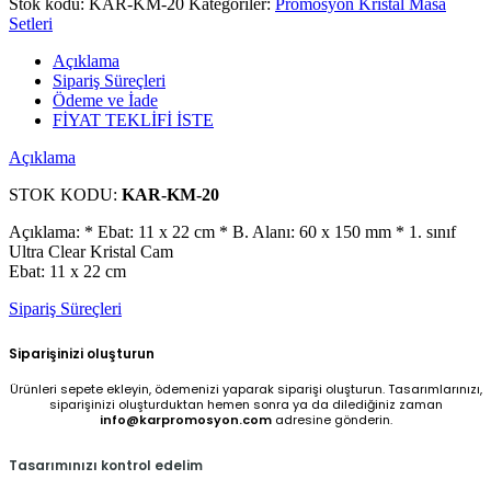
Stok kodu:
KAR-KM-20
Kategoriler:
Promosyon Kristal Masa
Setleri
Açıklama
Sipariş Süreçleri
Ödeme ve İade
FİYAT TEKLİFİ İSTE
Açıklama
STOK KODU:
KAR-KM-20
Açıklama: * Ebat: 11 x 22 cm * B. Alanı: 60 x 150 mm * 1. sınıf
Ultra Clear Kristal Cam
Ebat: 11 x 22 cm
Sipariş Süreçleri
Siparişinizi oluşturun
Ürünleri sepete ekleyin, ödemenizi yaparak siparişi oluşturun. Tasarımlarınızı,
siparişinizi oluşturduktan hemen sonra ya da dilediğiniz zaman
info@karpromosyon.com
adresine gönderin.
Tasarımınızı kontrol edelim