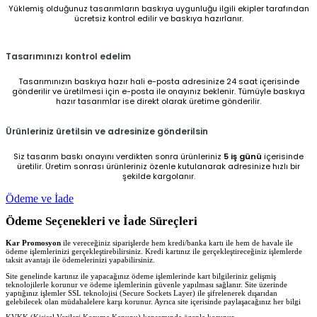
Yüklemiş olduğunuz tasarımların baskıya uygunluğu ilgili ekipler tarafından
ücretsiz kontrol edilir ve baskıya hazırlanır.
Tasarımınızı kontrol edelim
Tasarımınızın baskıya hazır hali e-posta adresinize 24 saat içerisinde
gönderilir ve üretilmesi için e-posta ile onayınız beklenir. Tümüyle baskıya
hazır tasarımlar ise direkt olarak üretime gönderilir.
Ürünleriniz üretilsin ve adresinize gönderilsin
Siz tasarım baskı onayını verdikten sonra ürünleriniz
5 iş günü
içerisinde
üretilir. Üretim sonrası ürünleriniz özenle kutulanarak adresinize hızlı bir
şekilde kargolanır.
Ödeme ve İade
Ödeme Seçenekleri ve İade Süreçleri
Kar Promosyon
ile vereceğiniz siparişlerde hem kredi/banka kartı ile hem de havale ile
ödeme işlemlerinizi gerçekleştirebilirsiniz. Kredi kartınız ile gerçekleştireceğiniz işlemlerde
taksit avantajı ile ödemelerinizi yapabilirsiniz.
Site genelinde kartınız ile yapacağınız ödeme işlemlerinde kart bilgileriniz gelişmiş
teknolojilerle korunur ve ödeme işlemlerinin güvenle yapılması sağlanır. Site üzerinde
yaptığınız işlemler SSL teknolojisi (Secure Sockets Layer) ile şifrelenerek dışarıdan
gelebilecek olan müdahalelere karşı korunur. Ayrıca site içerisinde paylaşacağınız her bilgi