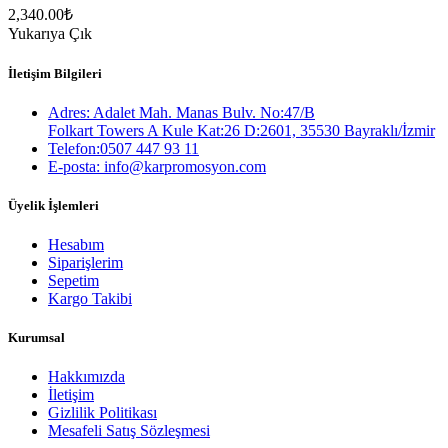
2,340.00
₺
Yukarıya Çık
İletişim Bilgileri
Adres: Adalet Mah. Manas Bulv. No:47/B
Folkart Towers A Kule Kat:26 D:2601, 35530 Bayraklı/İzmir
Telefon:0507 447 93 11
E-posta: info@karpromosyon.com
Üyelik İşlemleri
Hesabım
Siparişlerim
Sepetim
Kargo Takibi
Kurumsal
Hakkımızda
İletişim
Gizlilik Politikası
Mesafeli Satış Sözleşmesi