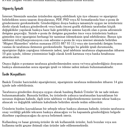
KVKK (Kişisel Verileri Koruma Kanunu) kapsamında özenle korunur.
Sipariş İptali
İnternet Sitemizde sunulan ürünlerden sipariş edebilmek için üye olmanız ve siparişinizi
belirledikten sonra tasarım dosyalarınızı, PDF, PSD veya AI formatlarında bize e-posta ile
göndermeniz gerekmektedir. Gönderdiğiniz dosya baskıya tamamiyle uygun ise ürünleriniz
direkt olarak baskıya gönderilecek veya baskı öncesi grafik ekibimiz tarafından küçük
değişiklikler yapılarak baskıya hazır hale getirildiyse sisteme kayıtlı olan e-posta adresinizle
iletişime geçeceğiz. Sizinle e-posta ile iletişime geçmeden önce veya ürünleriniz baskıya
gitmeden önce siparişinizi herhangi bir tazminat ödemeksizin iptal edebilirsiniz. Bunun için
talebinizi info@karpromosyon.com adresine e-posta ile veya internet sitesinde belirtilen
‘Müşteri Hizmetleri’ telefon numarası (0555 887 93 11) veya site üzerindeki iletişim formu
vasıtası ile tarafımıza iletmeniz gerekmektedir. Siparişin bu şekilde iptali durumunda,
siparişinize ilişkin yaptığınız ödemenin iadesi, iptal talebinin tarafımıza ulaşmasından itibaren
10 gün içinde, ödeme yönteminize bağlı olarak kredi kartınıza veya banka hesabınıza
aktarılacaktır.
Onaya ilişkin e-postanın tarafınıza gönderilmesinden sonra ve/veya gönderdiğiniz dosyanın
baskıya alınmasından sonra siparişin iptali ve ödeme iadesi imkanı bulunmamaktadır.
İade Koşulları
Baskılı Ürünler haricindeki siparişlerinizi, siparişinizin tarafınıza tesliminden itibaren 14 gün
içinde iade edebilirsiniz.
Tarafınızca gönderilen dosyaya uygun olarak basılmış Baskılı Ürünler’de ise iade imkanı
bulunmamaktadır. Bununla birlikte, bu ürünlerde yalnızca tarafımızdan kaynaklanan bir
sorunun doğması halinde, ilgili ürün talebiniz ve değerlendirmemiz üzerine tekrar baskıya
alınacak ve değişiklik talebinin kabulünde belirtilen sürede teslim edilecektir.
Ürünlerin bizden kaynaklanan bir sebeple tekrar baskıya alınması halinde, ürünün tarafınızca
onay verildiği şekilde tekraren baskıya alınacağını ve bu kapsamda gönderdiğiniz belgede
düzeltme yapılmayacağını da ayrıca belirtmek isteriz.
Kullanılmış ve hasar görmüş ürünler ile tek kullanımlık ürünler, hızlı bozulan veya son
kullanma tarihi geçme ihtimali olan ürünler iade edilememektedir.