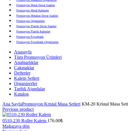
Promosyon Metal Duvar Saatleri
Promosyon Metal Kalemler
Promosyon Metalize Duvar Saatleri
Promosyon Organizerler
Promosyon Plastik Duvar Saatleri
Promosyon Plastik Kalemler
Promosyon Powerbank
Promosyon Powerbank Organizerler
Promosyon Saatli Duvar Tabloları
Anasayfa
Promosyon Şapka
Tüm Promosyon Ürünleri
Promosyon Sekreter Bloknotlar
Anahtarlıklar
Promosyon Seramik ve Porselen Ürünler
Çakmaklar
Promosyon Speakerlar
Defterler
Promosyon Tarihli Ajandalar
Kalem Setleri
Promosyon Teknoloji Ürünleri
Organizerler
Promosyon Telefon Standları
Tarihli Ajandalar
Promosyon Termoslar
Katalog
Promosyon Tişörtler
Promosyon USB Bellekler
Ana Sayfa
Promosyon Kristal Masa Setleri
KM-20 Kristal Masa Seti
Previous product
0510-230 Roller Kalem
176.00
₺
Mağazaya dön