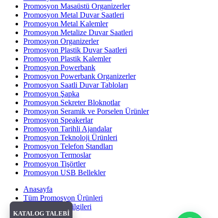
Promosyon Masaüstü Organizerler
Promosyon Metal Duvar Saatleri
Promosyon Metal Kalemler
Promosyon Metalize Duvar Saatleri
Promosyon Organizerler
Promosyon Plastik Duvar Saatleri
Promosyon Plastik Kalemler
Promosyon Powerbank
Promosyon Powerbank Organizerler
Promosyon Saatli Duvar Tabloları
Promosyon Şapka
Promosyon Sekreter Bloknotlar
Promosyon Seramik ve Porselen Ürünler
Promosyon Speakerlar
Promosyon Tarihli Ajandalar
Promosyon Teknoloji Ürünleri
Promosyon Telefon Standları
Promosyon Termoslar
Promosyon Tişörtler
Promosyon USB Bellekler
Anasayfa
Tüm Promosyon Ürünleri
Banka Hesap Bilgileri
KATALOG TALEBİ
Hakkımızda