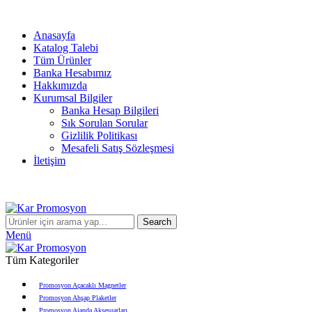
info@karpromosyon.com
/
0 507 447 93 11
Anasayfa
Katalog Talebi
Tüm Ürünler
Banka Hesabımız
Hakkımızda
Kurumsal Bilgiler
Banka Hesap Bilgileri
Sık Sorulan Sorular
Gizlilik Politikası
Mesafeli Satış Sözleşmesi
İletişim
info@karpromosyon.com
/
0507 447 93 11
Search
Menü
Tüm Kategoriler
Promosyon Açacaklı Magnetler
Promosyon Ahşap Plaketler
Promosyon Ajanda Aksesuarları