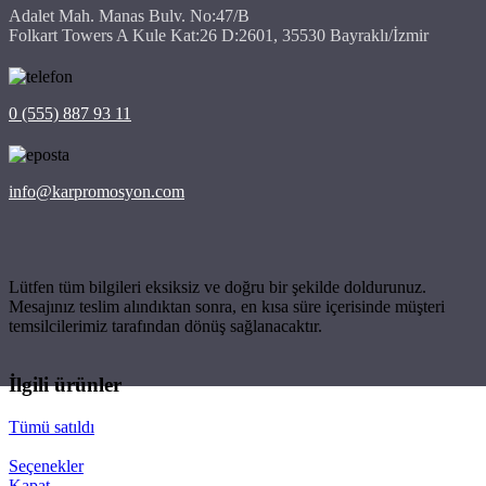
Adalet Mah. Manas Bulv. No:47/B
Folkart Towers A Kule Kat:26 D:2601, 35530 Bayraklı/İzmir
0 (555) 887 93 11
info@karpromosyon.com
Lütfen tüm bilgileri eksiksiz ve doğru bir şekilde doldurunuz.
Mesajınız teslim alındıktan sonra, en kısa süre içerisinde müşteri
temsilcilerimiz tarafından dönüş sağlanacaktır.
İlgili ürünler
Tümü satıldı
Seçenekler
Kapat