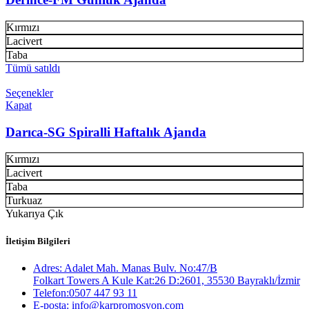
Kırmızı
Lacivert
Taba
Tümü satıldı
Seçenekler
Kapat
Darıca-SG Spiralli Haftalık Ajanda
Kırmızı
Lacivert
Taba
Turkuaz
Yukarıya Çık
İletişim Bilgileri
Adres: Adalet Mah. Manas Bulv. No:47/B
Folkart Towers A Kule Kat:26 D:2601, 35530 Bayraklı/İzmir
Telefon:0507 447 93 11
E-posta: info@karpromosyon.com