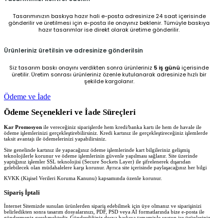
Tasarımınızın baskıya hazır hali e-posta adresinize 24 saat içerisinde
gönderilir ve üretilmesi için e-posta ile onayınız beklenir. Tümüyle baskıya
hazır tasarımlar ise direkt olarak üretime gönderilir.
Ürünleriniz üretilsin ve adresinize gönderilsin
Siz tasarım baskı onayını verdikten sonra ürünleriniz
5 iş günü
içerisinde
üretilir. Üretim sonrası ürünleriniz özenle kutulanarak adresinize hızlı bir
şekilde kargolanır.
Ödeme ve İade
Ödeme Seçenekleri ve İade Süreçleri
Kar Promosyon
ile vereceğiniz siparişlerde hem kredi/banka kartı ile hem de havale ile
ödeme işlemlerinizi gerçekleştirebilirsiniz. Kredi kartınız ile gerçekleştireceğiniz işlemlerde
taksit avantajı ile ödemelerinizi yapabilirsiniz.
Site genelinde kartınız ile yapacağınız ödeme işlemlerinde kart bilgileriniz gelişmiş
teknolojilerle korunur ve ödeme işlemlerinin güvenle yapılması sağlanır. Site üzerinde
yaptığınız işlemler SSL teknolojisi (Secure Sockets Layer) ile şifrelenerek dışarıdan
gelebilecek olan müdahalelere karşı korunur. Ayrıca site içerisinde paylaşacağınız her bilgi
KVKK (Kişisel Verileri Koruma Kanunu) kapsamında özenle korunur.
Sipariş İptali
İnternet Sitemizde sunulan ürünlerden sipariş edebilmek için üye olmanız ve siparişinizi
belirledikten sonra tasarım dosyalarınızı, PDF, PSD veya AI formatlarında bize e-posta ile
göndermeniz gerekmektedir. Gönderdiğiniz dosya baskıya tamamiyle uygun ise ürünleriniz