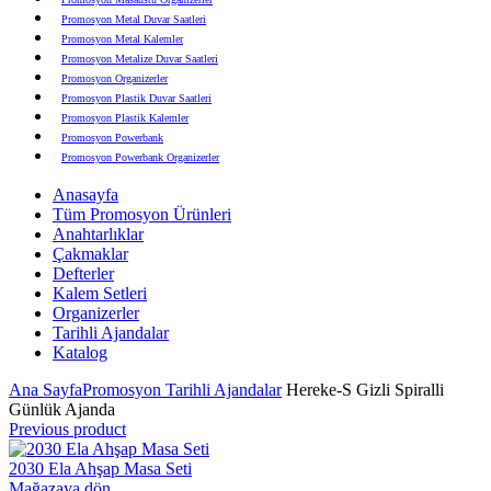
Promosyon Metal Duvar Saatleri
Promosyon Metal Kalemler
Promosyon Metalize Duvar Saatleri
Promosyon Organizerler
Promosyon Plastik Duvar Saatleri
Promosyon Plastik Kalemler
Promosyon Powerbank
Promosyon Powerbank Organizerler
Promosyon Saatli Duvar Tabloları
Anasayfa
Promosyon Şapka
Tüm Promosyon Ürünleri
Promosyon Sekreter Bloknotlar
Anahtarlıklar
Promosyon Seramik ve Porselen Ürünler
Çakmaklar
Promosyon Speakerlar
Defterler
Promosyon Tarihli Ajandalar
Kalem Setleri
Promosyon Teknoloji Ürünleri
Organizerler
Promosyon Telefon Standları
Tarihli Ajandalar
Promosyon Termoslar
Katalog
Promosyon Tişörtler
Promosyon USB Bellekler
Ana Sayfa
Promosyon Tarihli Ajandalar
Hereke-S Gizli Spiralli
Günlük Ajanda
Previous product
2030 Ela Ahşap Masa Seti
Mağazaya dön