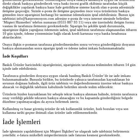
direkt olarak baskıya gönderilecek veya baskı öncesi grafik ekibimiz tarafından küçük
değişiklikler yapılarak baskıya hazır hale getirildiyse sisteme kayıtlı olan e-posta adresinizle
iletişime geçeceğiz. Sizinle e-posta ile iletişime geçmeden önce veya ürünleriniz baskıya
gitmeden önce siparişinizi herhangi bir tazminat ödemeksizin iptal edebilirsiniz. Bunun için
talebinizi info@karpromosyon.com adresine e-posta ile veya internet sitesinde belirtilen
‘Müşteri Hizmetleri’ telefon numarası (0555 887 93 11) veya site üzerindeki iletişim formu
vasıtası ile tarafımıza iletmeniz gerekmektedir. Siparişin bu şekilde iptali durumunda,
siparişinize ilişkin yaptığınız ödemenin iadesi, iptal talebinin tarafımıza ulaşmasından itibaren
10 gün içinde, ödeme yönteminize bağlı olarak kredi kartınıza veya banka hesabınıza
aktarılacaktır.
Onaya ilişkin e-postanın tarafınıza gönderilmesinden sonra ve/veya gönderdiğiniz dosyanın
baskıya alınmasından sonra siparişin iptali ve ödeme iadesi imkanı bulunmamaktadır.
İade Koşulları
Baskılı Ürünler haricindeki siparişlerinizi, siparişinizin tarafınıza tesliminden itibaren 14 gün
içinde iade edebilirsiniz.
Tarafınızca gönderilen dosyaya uygun olarak basılmış Baskılı Ürünler’de ise iade imkanı
bulunmamaktadır. Bununla birlikte, bu ürünlerde yalnızca tarafımızdan kaynaklanan bir
sorunun doğması halinde, ilgili ürün talebiniz ve değerlendirmemiz üzerine tekrar baskıya
alınacak ve değişiklik talebinin kabulünde belirtilen sürede teslim edilecektir.
Ürünlerin bizden kaynaklanan bir sebeple tekrar baskıya alınması halinde, ürünün tarafınızca
onay verildiği şekilde tekraren baskıya alınacağını ve bu kapsamda gönderdiğiniz belgede
düzeltme yapılmayacağını da ayrıca belirtmek isteriz.
Kullanılmış ve hasar görmüş ürünler ile tek kullanımlık ürünler, hızlı bozulan veya son
kullanma tarihi geçme ihtimali olan ürünler iade edilememektedir.
İade İşlemleri
İade işleminin yapılabilmesi için Müşteri İlişkileri’ne ulaşarak iade talebinizi belirtmeniz
yeterlidir. e-fatura mükellefi müşterilerimizin iade faturası kesmesi gerekmektedir.