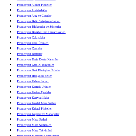
Promosyon Albüm Plaketler
Promosyon Anahtarlıklar
Promosyon Araç ve Gereçler
Promosyon Bitki Yetiştirme Setleri
Promosyon Bloknotlar ve Sümenler
Promosyon Bombe Cam Duvar Saatleri
Promosyon Çakmaklar
Promosyon Cam Ürünleri
Promosyon Çantalar
Promosyon Defterler
Promosyon Doğa Dostu Kalemler
Promosyon Gemici Takvimler
Promosyon Geri Dönüşüm Ürünler
Promosyon Hediyelik Setler
Promosyon Kalem Setleri
Promosyon Karışık Ürünler
Promosyon Karton Çantalar
Promosyon Kartvizitlikler
Promosyon Kristal Masa Setleri
Promosyon Kristal Plaketler
Promosyon Kupalar ve Madalyalar
Promosyon Masa Setleri
Promosyon Masa Sümenleri
Promosyon Masa Takvimleri
Promosyon Masaüstü Organizerler