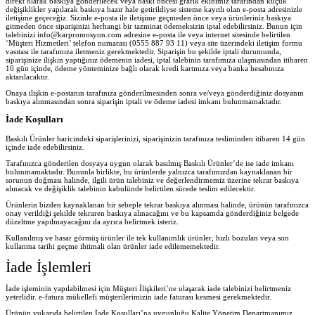
direkt olarak baskıya gönderilecek veya baskı öncesi grafik ekibimiz tarafından küçük
değişiklikler yapılarak baskıya hazır hale getirildiyse sisteme kayıtlı olan e-posta adresinizle
iletişime geçeceğiz. Sizinle e-posta ile iletişime geçmeden önce veya ürünleriniz baskıya
gitmeden önce siparişinizi herhangi bir tazminat ödemeksizin iptal edebilirsiniz. Bunun için
talebinizi info@karpromosyon.com adresine e-posta ile veya internet sitesinde belirtilen
‘Müşteri Hizmetleri’ telefon numarası (0555 887 93 11) veya site üzerindeki iletişim formu
vasıtası ile tarafımıza iletmeniz gerekmektedir. Siparişin bu şekilde iptali durumunda,
siparişinize ilişkin yaptığınız ödemenin iadesi, iptal talebinin tarafımıza ulaşmasından itibaren
10 gün içinde, ödeme yönteminize bağlı olarak kredi kartınıza veya banka hesabınıza
aktarılacaktır.
Onaya ilişkin e-postanın tarafınıza gönderilmesinden sonra ve/veya gönderdiğiniz dosyanın
baskıya alınmasından sonra siparişin iptali ve ödeme iadesi imkanı bulunmamaktadır.
İade Koşulları
Baskılı Ürünler haricindeki siparişlerinizi, siparişinizin tarafınıza tesliminden itibaren 14 gün
içinde iade edebilirsiniz.
Tarafınızca gönderilen dosyaya uygun olarak basılmış Baskılı Ürünler’de ise iade imkanı
bulunmamaktadır. Bununla birlikte, bu ürünlerde yalnızca tarafımızdan kaynaklanan bir
sorunun doğması halinde, ilgili ürün talebiniz ve değerlendirmemiz üzerine tekrar baskıya
alınacak ve değişiklik talebinin kabulünde belirtilen sürede teslim edilecektir.
Ürünlerin bizden kaynaklanan bir sebeple tekrar baskıya alınması halinde, ürünün tarafınızca
onay verildiği şekilde tekraren baskıya alınacağını ve bu kapsamda gönderdiğiniz belgede
düzeltme yapılmayacağını da ayrıca belirtmek isteriz.
Kullanılmış ve hasar görmüş ürünler ile tek kullanımlık ürünler, hızlı bozulan veya son
kullanma tarihi geçme ihtimali olan ürünler iade edilememektedir.
İade İşlemleri
İade işleminin yapılabilmesi için Müşteri İlişkileri’ne ulaşarak iade talebinizi belirtmeniz
yeterlidir. e-fatura mükellefi müşterilerimizin iade faturası kesmesi gerekmektedir.
Ürünün yukarıda belirtilen İade Koşulları’na uygunluğu Kalite Yönetim Departmanımız