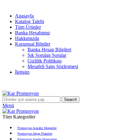
info@karpromosyon.com
/
0 507 447 93 11
Anasayfa
Katalog Talebi
Tüm Ürünler
Banka Hesabımız
Hakkımızda
Kurumsal Bilgiler
Banka Hesap Bilgileri
Sık Sorulan Sorular
Gizlilik Politikası
Mesafeli Satış Sözleşmesi
İletişim
info@karpromosyon.com
/
0507 447 93 11
Search
Menü
Tüm Kategoriler
Promosyon Açacaklı Magnetler
Promosyon Ahşap Plaketler
Promosyon Ajanda Aksesuarları