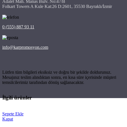
Adalet Mah. Manas Bulv. No:47/B
Folkart Towers A Kule Kat:26 D:2601, 35530 Bayraklı/İzmir
0 (555) 887 93 11
info@karpromosyon.com
Lütfen tüm bilgileri eksiksiz ve doğru bir şekilde doldurunuz.
Mesajınız teslim alındıktan sonra, en kısa süre içerisinde müşteri
temsilcilerimiz tarafından dönüş sağlanacaktır.
İlgili ürünler
Sepete Ekle
Kapat