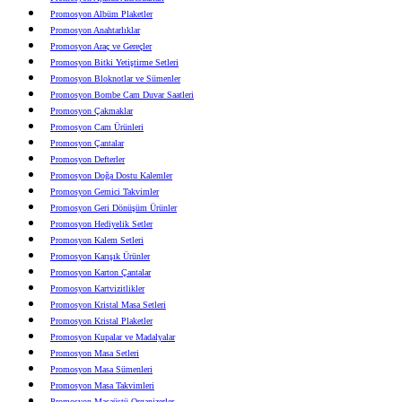
Promosyon Albüm Plaketler
Promosyon Anahtarlıklar
Promosyon Araç ve Gereçler
Promosyon Bitki Yetiştirme Setleri
Promosyon Bloknotlar ve Sümenler
Promosyon Bombe Cam Duvar Saatleri
Promosyon Çakmaklar
Promosyon Cam Ürünleri
Promosyon Çantalar
Promosyon Defterler
Promosyon Doğa Dostu Kalemler
Promosyon Gemici Takvimler
Promosyon Geri Dönüşüm Ürünler
Promosyon Hediyelik Setler
Promosyon Kalem Setleri
Promosyon Karışık Ürünler
Promosyon Karton Çantalar
Promosyon Kartvizitlikler
Promosyon Kristal Masa Setleri
Promosyon Kristal Plaketler
Promosyon Kupalar ve Madalyalar
Promosyon Masa Setleri
Promosyon Masa Sümenleri
Promosyon Masa Takvimleri
Promosyon Masaüstü Organizerler