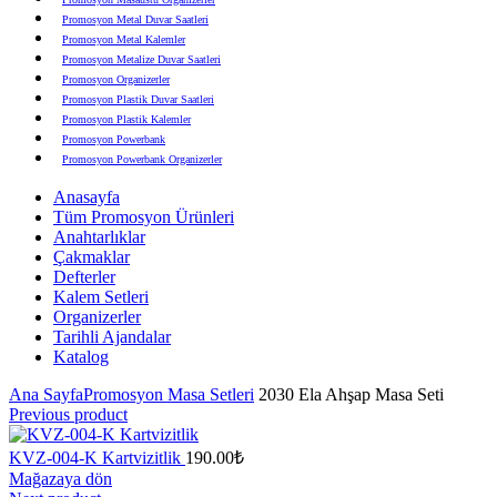
Promosyon Metal Duvar Saatleri
Promosyon Metal Kalemler
Promosyon Metalize Duvar Saatleri
Promosyon Organizerler
Promosyon Plastik Duvar Saatleri
Promosyon Plastik Kalemler
Promosyon Powerbank
Promosyon Powerbank Organizerler
Promosyon Saatli Duvar Tabloları
Anasayfa
Promosyon Şapka
Tüm Promosyon Ürünleri
Promosyon Sekreter Bloknotlar
Anahtarlıklar
Promosyon Seramik ve Porselen Ürünler
Çakmaklar
Promosyon Speakerlar
Defterler
Promosyon Tarihli Ajandalar
Kalem Setleri
Promosyon Teknoloji Ürünleri
Organizerler
Promosyon Telefon Standları
Tarihli Ajandalar
Promosyon Termoslar
Katalog
Promosyon Tişörtler
Promosyon USB Bellekler
Ana Sayfa
Promosyon Masa Setleri
2030 Ela Ahşap Masa Seti
Previous product
KVZ-004-K Kartvizitlik
190.00
₺
Mağazaya dön