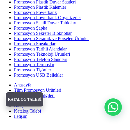
Promosyon Plastik Duvar Saatleri
Promosyon Plastik Kalemler
Promosyon Powerbank
Promosyon Powerbank Organizerler
Promosyon Saatli Duvar Tabloları
Promosyon Şapka
Promosyon Sekreter Bloknotlar
Promosyon Seramik ve Porselen Ürünler
Promosyon Speakerlar
Promosyon Tarihli Ajandalar
Promosyon Teknoloji Ürünleri
Promosyon Telefon Standları
Promosyon Termoslar
Promosyon Tişörtler
Promosyon USB Bellekler
Anasayfa
Tüm Promosyon Ürünleri
Banka Hesap Bilgileri
KATALOG TALEBİ
Hakkımızda
Blog
Katalog Talebi
İletişim