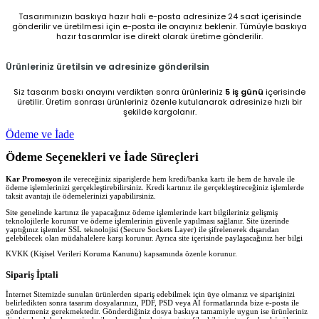
Tasarımınızın baskıya hazır hali e-posta adresinize 24 saat içerisinde
gönderilir ve üretilmesi için e-posta ile onayınız beklenir. Tümüyle baskıya
hazır tasarımlar ise direkt olarak üretime gönderilir.
Ürünleriniz üretilsin ve adresinize gönderilsin
Siz tasarım baskı onayını verdikten sonra ürünleriniz
5 iş günü
içerisinde
üretilir. Üretim sonrası ürünleriniz özenle kutulanarak adresinize hızlı bir
şekilde kargolanır.
Ödeme ve İade
Ödeme Seçenekleri ve İade Süreçleri
Kar Promosyon
ile vereceğiniz siparişlerde hem kredi/banka kartı ile hem de havale ile
ödeme işlemlerinizi gerçekleştirebilirsiniz. Kredi kartınız ile gerçekleştireceğiniz işlemlerde
taksit avantajı ile ödemelerinizi yapabilirsiniz.
Site genelinde kartınız ile yapacağınız ödeme işlemlerinde kart bilgileriniz gelişmiş
teknolojilerle korunur ve ödeme işlemlerinin güvenle yapılması sağlanır. Site üzerinde
yaptığınız işlemler SSL teknolojisi (Secure Sockets Layer) ile şifrelenerek dışarıdan
gelebilecek olan müdahalelere karşı korunur. Ayrıca site içerisinde paylaşacağınız her bilgi
KVKK (Kişisel Verileri Koruma Kanunu) kapsamında özenle korunur.
Sipariş İptali
İnternet Sitemizde sunulan ürünlerden sipariş edebilmek için üye olmanız ve siparişinizi
belirledikten sonra tasarım dosyalarınızı, PDF, PSD veya AI formatlarında bize e-posta ile
göndermeniz gerekmektedir. Gönderdiğiniz dosya baskıya tamamiyle uygun ise ürünleriniz