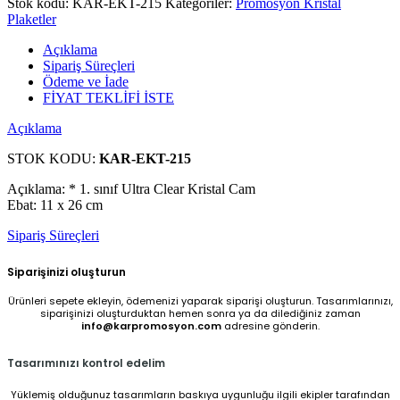
Stok kodu:
KAR-EKT-215
Kategoriler:
Promosyon Kristal
Plaketler
Açıklama
Sipariş Süreçleri
Ödeme ve İade
FİYAT TEKLİFİ İSTE
Açıklama
STOK KODU:
KAR-EKT-215
Açıklama: * 1. sınıf Ultra Clear Kristal Cam
Ebat: 11 x 26 cm
Sipariş Süreçleri
Siparişinizi oluşturun
Ürünleri sepete ekleyin, ödemenizi yaparak siparişi oluşturun. Tasarımlarınızı,
siparişinizi oluşturduktan hemen sonra ya da dilediğiniz zaman
info@karpromosyon.com
adresine gönderin.
Tasarımınızı kontrol edelim
Yüklemiş olduğunuz tasarımların baskıya uygunluğu ilgili ekipler tarafından