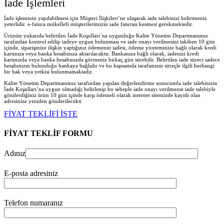
İade İşlemleri
İade işleminin yapılabilmesi için Müşteri İlişkileri’ne ulaşarak iade talebinizi belirtmeniz
yeterlidir. e-fatura mükellefi müşterilerimizin iade faturası kesmesi gerekmektedir.
Ürünün yukarıda belirtilen İade Koşulları’na uygunluğu Kalite Yönetim Departmanımız
tarafından kontrol edilip iadeye uygun bulunması ve iade onayı verilmesini takiben 10 gün
içinde, siparişinize ilişkin yaptığınız ödemenin iadesi, ödeme yönteminize bağlı olarak kredi
kartınıza veya banka hesabınıza aktarılacaktır. Bankanıza bağlı olarak, iadenizi kredi
kartınızda veya banka hesabınızda görmeniz birkaç gün sürebilir. Belirtilen iade süreci sadece
hesabınızın bulunduğu bankaya bağlıdır ve bu kapsamda tarafımızın süreçle ilgili herhangi
bir hak veya yetkisi bulunmamaktadır.
Kalite Yönetim Departmanımız tarafından yapılan değerlendirme sonucunda iade talebinizin
İade Koşulları’na uygun olmadığı belirlenip bu sebeple iade onayı verilmezse iade talebiyle
gönderdiğiniz ürün 10 gün içinde karşı ödemeli olarak internet sitemizde kayıtlı olan
adresinize yeniden gönderilecekt
i
FİYAT TEKLİFİ İSTE
FİYAT TEKLİF FORMU
Adınız
E-posta adresiniz
Telefon numaranız