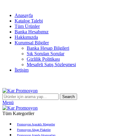
info@karpromosyon.com
/
0 507 447 93 11
Anasayfa
Katalog Talebi
Tüm Ürünler
Banka Hesabımız
Hakkımızda
Kurumsal Bilgiler
Banka Hesap Bilgileri
Sık Sorulan Sorular
Gizlilik Politikası
Mesafeli Satış Sözleşmesi
İletişim
info@karpromosyon.com
/
0507 447 93 11
Search
Menü
Tüm Kategoriler
Promosyon Açacaklı Magnetler
Promosyon Ahşap Plaketler
Promosyon Ajanda Aksesuarları