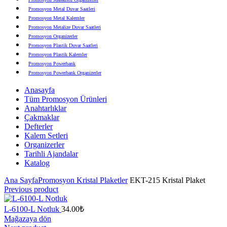
Promosyon Metal Duvar Saatleri
Promosyon Metal Kalemler
Promosyon Metalize Duvar Saatleri
Promosyon Organizerler
Promosyon Plastik Duvar Saatleri
Promosyon Plastik Kalemler
Promosyon Powerbank
Promosyon Powerbank Organizerler
Promosyon Saatli Duvar Tabloları
Anasayfa
Promosyon Şapka
Tüm Promosyon Ürünleri
Promosyon Sekreter Bloknotlar
Anahtarlıklar
Promosyon Seramik ve Porselen Ürünler
Çakmaklar
Promosyon Speakerlar
Defterler
Promosyon Tarihli Ajandalar
Kalem Setleri
Promosyon Teknoloji Ürünleri
Organizerler
Promosyon Telefon Standları
Tarihli Ajandalar
Promosyon Termoslar
Katalog
Promosyon Tişörtler
Promosyon USB Bellekler
Ana Sayfa
Promosyon Kristal Plaketler
EKT-215 Kristal Plaket
Previous product
L-6100-L Notluk
34.00
₺
Mağazaya dön