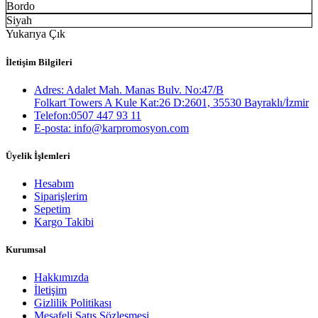
Bordo
Siyah
Yukarıya Çık
İletişim Bilgileri
Adres: Adalet Mah. Manas Bulv. No:47/B
Folkart Towers A Kule Kat:26 D:2601, 35530 Bayraklı/İzmir
Telefon:0507 447 93 11
E-posta: info@karpromosyon.com
Üyelik İşlemleri
Hesabım
Siparişlerim
Sepetim
Kargo Takibi
Kurumsal
Hakkımızda
İletişim
Gizlilik Politikası
Mesafeli Satış Sözleşmesi