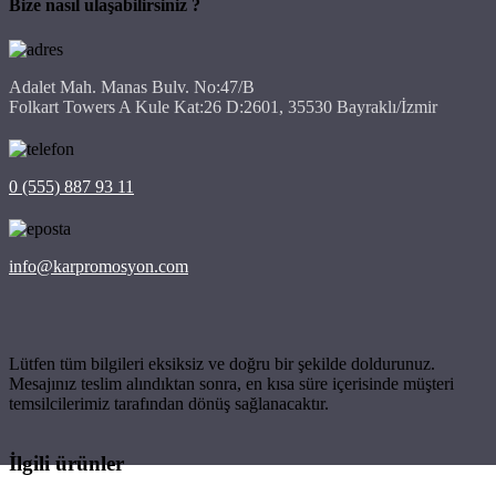
Bize nasıl ulaşabilirsiniz ?
Adalet Mah. Manas Bulv. No:47/B
Folkart Towers A Kule Kat:26 D:2601, 35530 Bayraklı/İzmir
0 (555) 887 93 11
info@karpromosyon.com
Lütfen tüm bilgileri eksiksiz ve doğru bir şekilde doldurunuz.
Mesajınız teslim alındıktan sonra, en kısa süre içerisinde müşteri
temsilcilerimiz tarafından dönüş sağlanacaktır.
İlgili ürünler