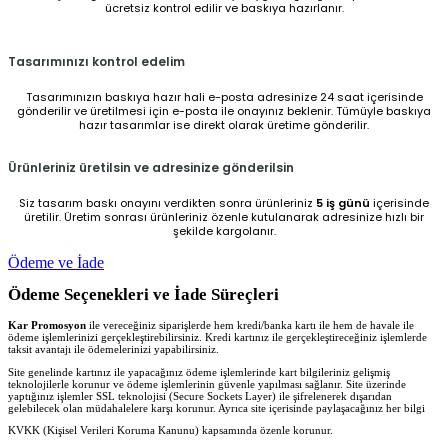
ücretsiz kontrol edilir ve baskıya hazırlanır.
Tasarımınızı kontrol edelim
Tasarımınızın baskıya hazır hali e-posta adresinize 24 saat içerisinde
gönderilir ve üretilmesi için e-posta ile onayınız beklenir. Tümüyle baskıya
hazır tasarımlar ise direkt olarak üretime gönderilir.
Ürünleriniz üretilsin ve adresinize gönderilsin
Siz tasarım baskı onayını verdikten sonra ürünleriniz
5 iş günü
içerisinde
üretilir. Üretim sonrası ürünleriniz özenle kutulanarak adresinize hızlı bir
şekilde kargolanır.
Ödeme ve İade
Ödeme Seçenekleri ve İade Süreçleri
Kar Promosyon
ile vereceğiniz siparişlerde hem kredi/banka kartı ile hem de havale ile
ödeme işlemlerinizi gerçekleştirebilirsiniz. Kredi kartınız ile gerçekleştireceğiniz işlemlerde
taksit avantajı ile ödemelerinizi yapabilirsiniz.
Site genelinde kartınız ile yapacağınız ödeme işlemlerinde kart bilgileriniz gelişmiş
teknolojilerle korunur ve ödeme işlemlerinin güvenle yapılması sağlanır. Site üzerinde
yaptığınız işlemler SSL teknolojisi (Secure Sockets Layer) ile şifrelenerek dışarıdan
gelebilecek olan müdahalelere karşı korunur. Ayrıca site içerisinde paylaşacağınız her bilgi
KVKK (Kişisel Verileri Koruma Kanunu) kapsamında özenle korunur.