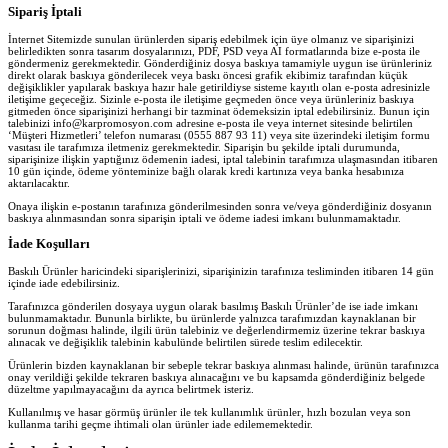
Sipariş İptali
İnternet Sitemizde sunulan ürünlerden sipariş edebilmek için üye olmanız ve siparişinizi
belirledikten sonra tasarım dosyalarınızı, PDF, PSD veya AI formatlarında bize e-posta ile
göndermeniz gerekmektedir. Gönderdiğiniz dosya baskıya tamamiyle uygun ise ürünleriniz
direkt olarak baskıya gönderilecek veya baskı öncesi grafik ekibimiz tarafından küçük
değişiklikler yapılarak baskıya hazır hale getirildiyse sisteme kayıtlı olan e-posta adresinizle
iletişime geçeceğiz. Sizinle e-posta ile iletişime geçmeden önce veya ürünleriniz baskıya
gitmeden önce siparişinizi herhangi bir tazminat ödemeksizin iptal edebilirsiniz. Bunun için
talebinizi info@karpromosyon.com adresine e-posta ile veya internet sitesinde belirtilen
‘Müşteri Hizmetleri’ telefon numarası (0555 887 93 11) veya site üzerindeki iletişim formu
vasıtası ile tarafımıza iletmeniz gerekmektedir. Siparişin bu şekilde iptali durumunda,
siparişinize ilişkin yaptığınız ödemenin iadesi, iptal talebinin tarafımıza ulaşmasından itibaren
10 gün içinde, ödeme yönteminize bağlı olarak kredi kartınıza veya banka hesabınıza
aktarılacaktır.
Onaya ilişkin e-postanın tarafınıza gönderilmesinden sonra ve/veya gönderdiğiniz dosyanın
baskıya alınmasından sonra siparişin iptali ve ödeme iadesi imkanı bulunmamaktadır.
İade Koşulları
Baskılı Ürünler haricindeki siparişlerinizi, siparişinizin tarafınıza tesliminden itibaren 14 gün
içinde iade edebilirsiniz.
Tarafınızca gönderilen dosyaya uygun olarak basılmış Baskılı Ürünler’de ise iade imkanı
bulunmamaktadır. Bununla birlikte, bu ürünlerde yalnızca tarafımızdan kaynaklanan bir
sorunun doğması halinde, ilgili ürün talebiniz ve değerlendirmemiz üzerine tekrar baskıya
alınacak ve değişiklik talebinin kabulünde belirtilen sürede teslim edilecektir.
Ürünlerin bizden kaynaklanan bir sebeple tekrar baskıya alınması halinde, ürünün tarafınızca
onay verildiği şekilde tekraren baskıya alınacağını ve bu kapsamda gönderdiğiniz belgede
düzeltme yapılmayacağını da ayrıca belirtmek isteriz.
Kullanılmış ve hasar görmüş ürünler ile tek kullanımlık ürünler, hızlı bozulan veya son
kullanma tarihi geçme ihtimali olan ürünler iade edilememektedir.