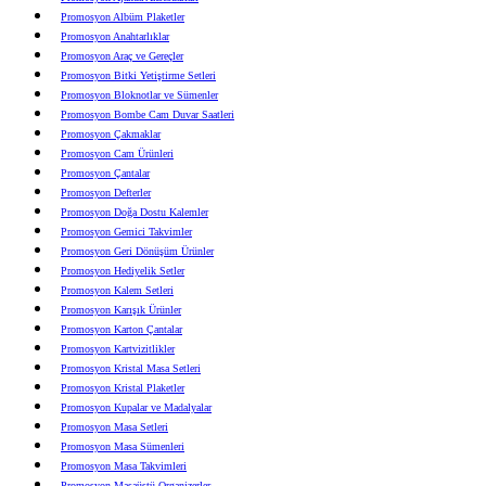
Promosyon Albüm Plaketler
Promosyon Anahtarlıklar
Promosyon Araç ve Gereçler
Promosyon Bitki Yetiştirme Setleri
Promosyon Bloknotlar ve Sümenler
Promosyon Bombe Cam Duvar Saatleri
Promosyon Çakmaklar
Promosyon Cam Ürünleri
Promosyon Çantalar
Promosyon Defterler
Promosyon Doğa Dostu Kalemler
Promosyon Gemici Takvimler
Promosyon Geri Dönüşüm Ürünler
Promosyon Hediyelik Setler
Promosyon Kalem Setleri
Promosyon Karışık Ürünler
Promosyon Karton Çantalar
Promosyon Kartvizitlikler
Promosyon Kristal Masa Setleri
Promosyon Kristal Plaketler
Promosyon Kupalar ve Madalyalar
Promosyon Masa Setleri
Promosyon Masa Sümenleri
Promosyon Masa Takvimleri
Promosyon Masaüstü Organizerler