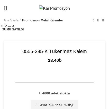
info@karpromosyon.com
/
0507 447 93 11
Ana Sayfa
Promosyon Metal Kalemler
Kapat
Kapat
Kapat
Kapat
Kapat
Kapat
Kapat
Kapat
Kapat
Kapat
TÜMÜ SATILDI
TÜMÜ SATILDI
TÜMÜ SATILDI
TÜMÜ SATILDI
0555-285-K Tükenmez Kalem
28.40
₺
FİYAT TEKLİFİ İSTE
4600 adet stokta
WHATSAPP SIPARIŞI