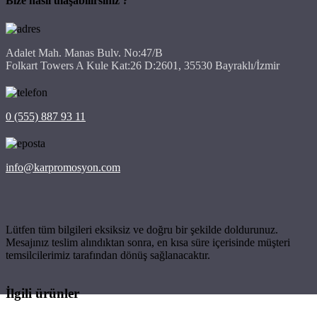
Bize nasıl ulaşabilirsiniz ?
Adalet Mah. Manas Bulv. No:47/B
Folkart Towers A Kule Kat:26 D:2601, 35530 Bayraklı/İzmir
0 (555) 887 93 11
info@karpromosyon.com
Lütfen tüm bilgileri eksiksiz ve doğru bir şekilde doldurunuz.
Mesajınız teslim alındıktan sonra, en kısa süre içerisinde müşteri
temsilcilerimiz tarafından dönüş sağlanacaktır.
İlgili ürünler