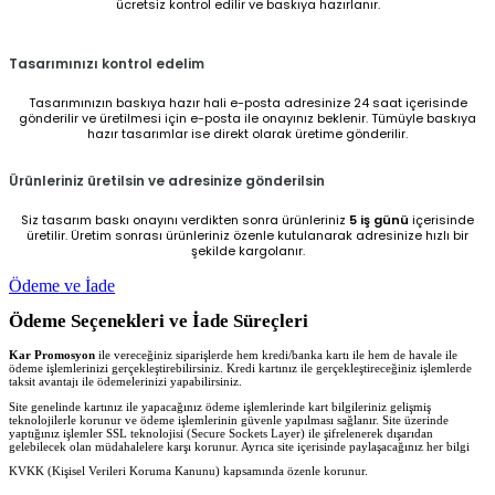
ücretsiz kontrol edilir ve baskıya hazırlanır.
Tasarımınızı kontrol edelim
Tasarımınızın baskıya hazır hali e-posta adresinize 24 saat içerisinde
gönderilir ve üretilmesi için e-posta ile onayınız beklenir. Tümüyle baskıya
hazır tasarımlar ise direkt olarak üretime gönderilir.
Ürünleriniz üretilsin ve adresinize gönderilsin
Siz tasarım baskı onayını verdikten sonra ürünleriniz
5 iş günü
içerisinde
üretilir. Üretim sonrası ürünleriniz özenle kutulanarak adresinize hızlı bir
şekilde kargolanır.
Ödeme ve İade
Ödeme Seçenekleri ve İade Süreçleri
Kar Promosyon
ile vereceğiniz siparişlerde hem kredi/banka kartı ile hem de havale ile
ödeme işlemlerinizi gerçekleştirebilirsiniz. Kredi kartınız ile gerçekleştireceğiniz işlemlerde
taksit avantajı ile ödemelerinizi yapabilirsiniz.
Site genelinde kartınız ile yapacağınız ödeme işlemlerinde kart bilgileriniz gelişmiş
teknolojilerle korunur ve ödeme işlemlerinin güvenle yapılması sağlanır. Site üzerinde
yaptığınız işlemler SSL teknolojisi (Secure Sockets Layer) ile şifrelenerek dışarıdan
gelebilecek olan müdahalelere karşı korunur. Ayrıca site içerisinde paylaşacağınız her bilgi
KVKK (Kişisel Verileri Koruma Kanunu) kapsamında özenle korunur.