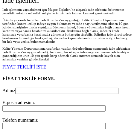
İade İşlemleri
İade işleminin yapılabilmesi için Müşteri İlişkileri’ne ulaşarak iade talebinizi belirtmeniz
yeterlidir. e-fatura mükellefi müşterilerimizin iade faturası kesmesi gerekmektedir.
Ürünün yukarıda belirtilen İade Koşulları’na uygunluğu Kalite Yönetim Departmanımız
tarafından kontrol edilip iadeye uygun bulunması ve iade onayı verilmesini takiben 10 gün
içinde, siparişinize ilişkin yaptığınız ödemenin iadesi, ödeme yönteminize bağlı olarak kredi
kartınıza veya banka hesabınıza aktarılacaktır. Bankanıza bağlı olarak, iadenizi kredi
kartınızda veya banka hesabınızda görmeniz birkaç gün sürebilir. Belirtilen iade süreci sadece
hesabınızın bulunduğu bankaya bağlıdır ve bu kapsamda tarafımızın süreçle ilgili herhangi
bir hak veya yetkisi bulunmamaktadır.
Kalite Yönetim Departmanımız tarafından yapılan değerlendirme sonucunda iade talebinizin
İade Koşulları’na uygun olmadığı belirlenip bu sebeple iade onayı verilmezse iade talebiyle
gönderdiğiniz ürün 10 gün içinde karşı ödemeli olarak internet sitemizde kayıtlı olan
adresinize yeniden gönderilecekt
i
FİYAT TEKLİFİ İSTE
FİYAT TEKLİF FORMU
Adınız
E-posta adresiniz
Telefon numaranız