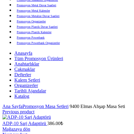
Promosyon Metal Duvar Saatleri
Promosyon Metal Kalemler
Promosyon Metalize Duvar Saatleri
Promosyon Organizerler
Promosyon Plastik Duvar Saatleri
Promosyon Plastik Kalemler
Promosyon Powerbank
Promosyon Powerbank Organizerler
Promosyon Saatli Duvar Tabloları
Anasayfa
Promosyon Şapka
Tüm Promosyon Ürünleri
Promosyon Sekreter Bloknotlar
Anahtarlıklar
Promosyon Seramik ve Porselen Ürünler
Çakmaklar
Promosyon Speakerlar
Defterler
Promosyon Tarihli Ajandalar
Kalem Setleri
Promosyon Teknoloji Ürünleri
Organizerler
Promosyon Telefon Standları
Tarihli Ajandalar
Promosyon Termoslar
Katalog
Promosyon Tişörtler
Promosyon USB Bellekler
Ana Sayfa
Promosyon Masa Setleri
9400 Elmas Ahşap Masa Seti
Previous product
ADP-10 Şarj Adaptörü
386.00
₺
Mağazaya dön