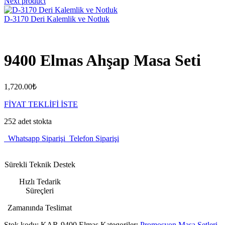
Next product
D-3170 Deri Kalemlik ve Notluk
9400 Elmas Ahşap Masa Seti
1,720.00
₺
FİYAT TEKLİFİ İSTE
252 adet stokta
Whatsapp Siparişi
Telefon Siparişi
Sürekli Teknik Destek
Hızlı Tedarik
Süreçleri
Zamanında Teslimat
Stok kodu:
KAR-9400 Elmas
Kategoriler:
Promosyon Masa Setleri