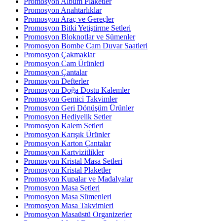
Promosyon Albüm Plaketler
Promosyon Anahtarlıklar
Promosyon Araç ve Gereçler
Promosyon Bitki Yetiştirme Setleri
Promosyon Bloknotlar ve Sümenler
Promosyon Bombe Cam Duvar Saatleri
Promosyon Çakmaklar
Promosyon Cam Ürünleri
Promosyon Çantalar
Promosyon Defterler
Promosyon Doğa Dostu Kalemler
Promosyon Gemici Takvimler
Promosyon Geri Dönüşüm Ürünler
Promosyon Hediyelik Setler
Promosyon Kalem Setleri
Promosyon Karışık Ürünler
Promosyon Karton Çantalar
Promosyon Kartvizitlikler
Promosyon Kristal Masa Setleri
Promosyon Kristal Plaketler
Promosyon Kupalar ve Madalyalar
Promosyon Masa Setleri
Promosyon Masa Sümenleri
Promosyon Masa Takvimleri
Promosyon Masaüstü Organizerler