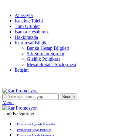
info@karpromosyon.com
/
0 507 447 93 11
Anasayfa
Katalog Talebi
Tüm Ürünler
Banka Hesabımız
Hakkımızda
Kurumsal Bilgiler
Banka Hesap Bilgileri
Sık Sorulan Sorular
Gizlilik Politikası
Mesafeli Satış Sözleşmesi
İletişim
info@karpromosyon.com
/
0507 447 93 11
Search
Menü
Tüm Kategoriler
Promosyon Açacaklı Magnetler
Promosyon Ahşap Plaketler
Promosyon Ajanda Aksesuarları