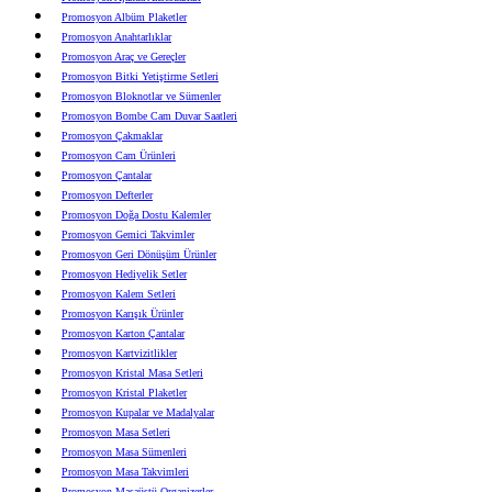
Promosyon Albüm Plaketler
Promosyon Anahtarlıklar
Promosyon Araç ve Gereçler
Promosyon Bitki Yetiştirme Setleri
Promosyon Bloknotlar ve Sümenler
Promosyon Bombe Cam Duvar Saatleri
Promosyon Çakmaklar
Promosyon Cam Ürünleri
Promosyon Çantalar
Promosyon Defterler
Promosyon Doğa Dostu Kalemler
Promosyon Gemici Takvimler
Promosyon Geri Dönüşüm Ürünler
Promosyon Hediyelik Setler
Promosyon Kalem Setleri
Promosyon Karışık Ürünler
Promosyon Karton Çantalar
Promosyon Kartvizitlikler
Promosyon Kristal Masa Setleri
Promosyon Kristal Plaketler
Promosyon Kupalar ve Madalyalar
Promosyon Masa Setleri
Promosyon Masa Sümenleri
Promosyon Masa Takvimleri
Promosyon Masaüstü Organizerler