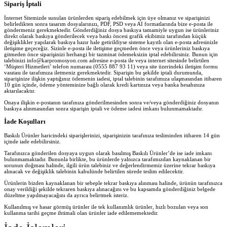
Sipariş İptali
İnternet Sitemizde sunulan ürünlerden sipariş edebilmek için üye olmanız ve siparişinizi
belirledikten sonra tasarım dosyalarınızı, PDF, PSD veya AI formatlarında bize e-posta ile
göndermeniz gerekmektedir. Gönderdiğiniz dosya baskıya tamamiyle uygun ise ürünleriniz
direkt olarak baskıya gönderilecek veya baskı öncesi grafik ekibimiz tarafından küçük
değişiklikler yapılarak baskıya hazır hale getirildiyse sisteme kayıtlı olan e-posta adresinizle
iletişime geçeceğiz. Sizinle e-posta ile iletişime geçmeden önce veya ürünleriniz baskıya
gitmeden önce siparişinizi herhangi bir tazminat ödemeksizin iptal edebilirsiniz. Bunun için
talebinizi info@karpromosyon.com adresine e-posta ile veya internet sitesinde belirtilen
‘Müşteri Hizmetleri’ telefon numarası (0555 887 93 11) veya site üzerindeki iletişim formu
vasıtası ile tarafımıza iletmeniz gerekmektedir. Siparişin bu şekilde iptali durumunda,
siparişinize ilişkin yaptığınız ödemenin iadesi, iptal talebinin tarafımıza ulaşmasından itibaren
10 gün içinde, ödeme yönteminize bağlı olarak kredi kartınıza veya banka hesabınıza
aktarılacaktır.
Onaya ilişkin e-postanın tarafınıza gönderilmesinden sonra ve/veya gönderdiğiniz dosyanın
baskıya alınmasından sonra siparişin iptali ve ödeme iadesi imkanı bulunmamaktadır.
İade Koşulları
Baskılı Ürünler haricindeki siparişlerinizi, siparişinizin tarafınıza tesliminden itibaren 14 gün
içinde iade edebilirsiniz.
Tarafınızca gönderilen dosyaya uygun olarak basılmış Baskılı Ürünler’de ise iade imkanı
bulunmamaktadır. Bununla birlikte, bu ürünlerde yalnızca tarafımızdan kaynaklanan bir
sorunun doğması halinde, ilgili ürün talebiniz ve değerlendirmemiz üzerine tekrar baskıya
alınacak ve değişiklik talebinin kabulünde belirtilen sürede teslim edilecektir.
Ürünlerin bizden kaynaklanan bir sebeple tekrar baskıya alınması halinde, ürünün tarafınızca
onay verildiği şekilde tekraren baskıya alınacağını ve bu kapsamda gönderdiğiniz belgede
düzeltme yapılmayacağını da ayrıca belirtmek isteriz.
Kullanılmış ve hasar görmüş ürünler ile tek kullanımlık ürünler, hızlı bozulan veya son
kullanma tarihi geçme ihtimali olan ürünler iade edilememektedir.