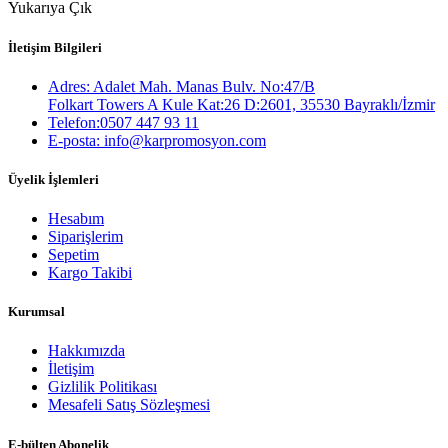
Yukarıya Çık
İletişim Bilgileri
Adres: Adalet Mah. Manas Bulv. No:47/B
Folkart Towers A Kule Kat:26 D:2601, 35530 Bayraklı/İzmir
Telefon:0507 447 93 11
E-posta: info@karpromosyon.com
Üyelik İşlemleri
Hesabım
Siparişlerim
Sepetim
Kargo Takibi
Kurumsal
Hakkımızda
İletişim
Gizlilik Politikası
Mesafeli Satış Sözleşmesi
E-bülten Abonelik