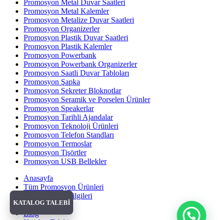
Promosyon Metal Duvar Saatleri
Promosyon Metal Kalemler
Promosyon Metalize Duvar Saatleri
Promosyon Organizerler
Promosyon Plastik Duvar Saatleri
Promosyon Plastik Kalemler
Promosyon Powerbank
Promosyon Powerbank Organizerler
Promosyon Saatli Duvar Tabloları
Promosyon Şapka
Promosyon Sekreter Bloknotlar
Promosyon Seramik ve Porselen Ürünler
Promosyon Speakerlar
Promosyon Tarihli Ajandalar
Promosyon Teknoloji Ürünleri
Promosyon Telefon Standları
Promosyon Termoslar
Promosyon Tişörtler
Promosyon USB Bellekler
Anasayfa
Tüm Promosyon Ürünleri
Banka Hesap Bilgileri
KATALOG TALEBİ
Hakkımızda
Blog