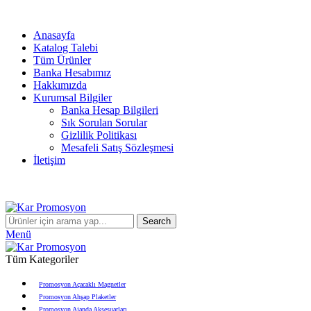
info@karpromosyon.com
/
0 507 447 93 11
Anasayfa
Katalog Talebi
Tüm Ürünler
Banka Hesabımız
Hakkımızda
Kurumsal Bilgiler
Banka Hesap Bilgileri
Sık Sorulan Sorular
Gizlilik Politikası
Mesafeli Satış Sözleşmesi
İletişim
info@karpromosyon.com
/
0507 447 93 11
Search
Menü
Tüm Kategoriler
Promosyon Açacaklı Magnetler
Promosyon Ahşap Plaketler
Promosyon Ajanda Aksesuarları