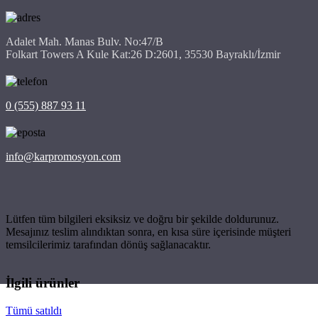
Adalet Mah. Manas Bulv. No:47/B
Folkart Towers A Kule Kat:26 D:2601, 35530 Bayraklı/İzmir
0 (555) 887 93 11
info@karpromosyon.com
Lütfen tüm bilgileri eksiksiz ve doğru bir şekilde doldurunuz.
Mesajınız teslim alındıktan sonra, en kısa süre içerisinde müşteri
temsilcilerimiz tarafından dönüş sağlanacaktır.
İlgili ürünler
Tümü satıldı