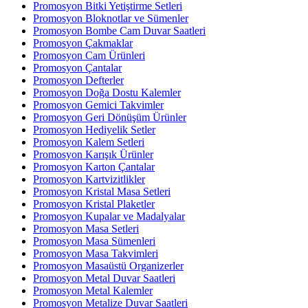
Promosyon Bitki Yetiştirme Setleri
Promosyon Bloknotlar ve Sümenler
Promosyon Bombe Cam Duvar Saatleri
Promosyon Çakmaklar
Promosyon Cam Ürünleri
Promosyon Çantalar
Promosyon Defterler
Promosyon Doğa Dostu Kalemler
Promosyon Gemici Takvimler
Promosyon Geri Dönüşüm Ürünler
Promosyon Hediyelik Setler
Promosyon Kalem Setleri
Promosyon Karışık Ürünler
Promosyon Karton Çantalar
Promosyon Kartvizitlikler
Promosyon Kristal Masa Setleri
Promosyon Kristal Plaketler
Promosyon Kupalar ve Madalyalar
Promosyon Masa Setleri
Promosyon Masa Sümenleri
Promosyon Masa Takvimleri
Promosyon Masaüstü Organizerler
Promosyon Metal Duvar Saatleri
Promosyon Metal Kalemler
Promosyon Metalize Duvar Saatleri