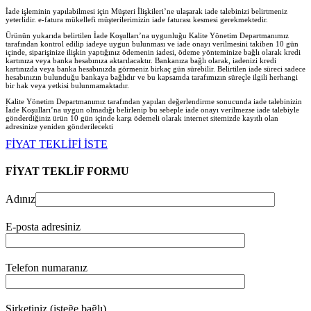
İade işleminin yapılabilmesi için Müşteri İlişkileri’ne ulaşarak iade talebinizi belirtmeniz
yeterlidir. e-fatura mükellefi müşterilerimizin iade faturası kesmesi gerekmektedir.
Ürünün yukarıda belirtilen İade Koşulları’na uygunluğu Kalite Yönetim Departmanımız
tarafından kontrol edilip iadeye uygun bulunması ve iade onayı verilmesini takiben 10 gün
içinde, siparişinize ilişkin yaptığınız ödemenin iadesi, ödeme yönteminize bağlı olarak kredi
kartınıza veya banka hesabınıza aktarılacaktır. Bankanıza bağlı olarak, iadenizi kredi
kartınızda veya banka hesabınızda görmeniz birkaç gün sürebilir. Belirtilen iade süreci sadece
hesabınızın bulunduğu bankaya bağlıdır ve bu kapsamda tarafımızın süreçle ilgili herhangi
bir hak veya yetkisi bulunmamaktadır.
Kalite Yönetim Departmanımız tarafından yapılan değerlendirme sonucunda iade talebinizin
İade Koşulları’na uygun olmadığı belirlenip bu sebeple iade onayı verilmezse iade talebiyle
gönderdiğiniz ürün 10 gün içinde karşı ödemeli olarak internet sitemizde kayıtlı olan
adresinize yeniden gönderilecekt
i
FİYAT TEKLİFİ İSTE
FİYAT TEKLİF FORMU
Adınız
E-posta adresiniz
Telefon numaranız
Şirketiniz (isteğe bağlı)