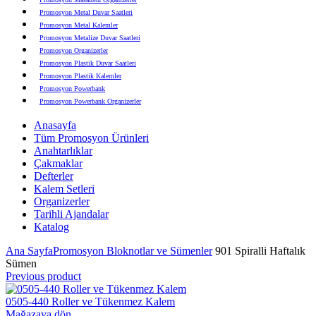
Promosyon Metal Duvar Saatleri
Promosyon Metal Kalemler
Promosyon Metalize Duvar Saatleri
Promosyon Organizerler
Promosyon Plastik Duvar Saatleri
Promosyon Plastik Kalemler
Promosyon Powerbank
Promosyon Powerbank Organizerler
Promosyon Saatli Duvar Tabloları
Anasayfa
Promosyon Şapka
Tüm Promosyon Ürünleri
Promosyon Sekreter Bloknotlar
Anahtarlıklar
Promosyon Seramik ve Porselen Ürünler
Çakmaklar
Promosyon Speakerlar
Defterler
Promosyon Tarihli Ajandalar
Kalem Setleri
Promosyon Teknoloji Ürünleri
Organizerler
Promosyon Telefon Standları
Tarihli Ajandalar
Promosyon Termoslar
Katalog
Promosyon Tişörtler
Promosyon USB Bellekler
Ana Sayfa
Promosyon Bloknotlar ve Sümenler
901 Spiralli Haftalık
Sümen
Previous product
0505-440 Roller ve Tükenmez Kalem
Mağazaya dön