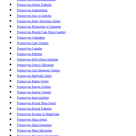
Promosyon Albüm Plaketler
Promosyon Anahtarlıklar
Promosyon Araç ve Gereçler
Promosyon Bitki Yetiştirme Setleri
Promosyon Bloknotlar ve Sümenler
Promosyon Bombe Cam Duvar Saatleri
Promosyon Çakmaklar
Promosyon Cam Ürünleri
Promosyon Çantalar
Promosyon Defterler
Promosyon Doğa Dostu Kalemler
Promosyon Gemici Takvimler
Promosyon Geri Dönüşüm Ürünler
Promosyon Hediyelik Setler
Promosyon Kalem Setleri
Promosyon Karışık Ürünler
Promosyon Karton Çantalar
Promosyon Kartvizitlikler
Promosyon Kristal Masa Setleri
Promosyon Kristal Plaketler
Promosyon Kupalar ve Madalyalar
Promosyon Masa Setleri
Promosyon Masa Sümenleri
Promosyon Masa Takvimleri
Promosyon Masaüstü Organizerler