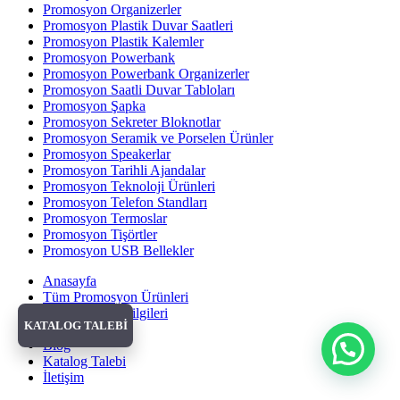
Promosyon Organizerler
Promosyon Plastik Duvar Saatleri
Promosyon Plastik Kalemler
Promosyon Powerbank
Promosyon Powerbank Organizerler
Promosyon Saatli Duvar Tabloları
Promosyon Şapka
Promosyon Sekreter Bloknotlar
Promosyon Seramik ve Porselen Ürünler
Promosyon Speakerlar
Promosyon Tarihli Ajandalar
Promosyon Teknoloji Ürünleri
Promosyon Telefon Standları
Promosyon Termoslar
Promosyon Tişörtler
Promosyon USB Bellekler
Anasayfa
Tüm Promosyon Ürünleri
Banka Hesap Bilgileri
KATALOG TALEBİ
Hakkımızda
Blog
Katalog Talebi
İletişim