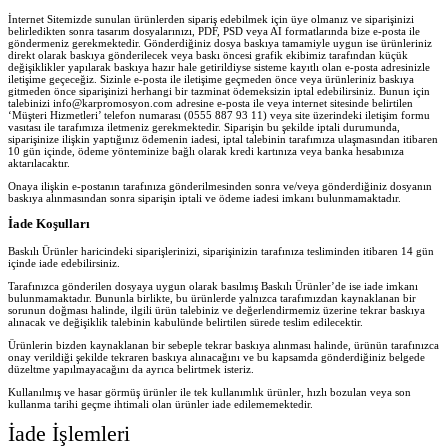
İnternet Sitemizde sunulan ürünlerden sipariş edebilmek için üye olmanız ve siparişinizi
belirledikten sonra tasarım dosyalarınızı, PDF, PSD veya AI formatlarında bize e-posta ile
göndermeniz gerekmektedir. Gönderdiğiniz dosya baskıya tamamiyle uygun ise ürünleriniz
direkt olarak baskıya gönderilecek veya baskı öncesi grafik ekibimiz tarafından küçük
değişiklikler yapılarak baskıya hazır hale getirildiyse sisteme kayıtlı olan e-posta adresinizle
iletişime geçeceğiz. Sizinle e-posta ile iletişime geçmeden önce veya ürünleriniz baskıya
gitmeden önce siparişinizi herhangi bir tazminat ödemeksizin iptal edebilirsiniz. Bunun için
talebinizi info@karpromosyon.com adresine e-posta ile veya internet sitesinde belirtilen
‘Müşteri Hizmetleri’ telefon numarası (0555 887 93 11) veya site üzerindeki iletişim formu
vasıtası ile tarafımıza iletmeniz gerekmektedir. Siparişin bu şekilde iptali durumunda,
siparişinize ilişkin yaptığınız ödemenin iadesi, iptal talebinin tarafımıza ulaşmasından itibaren
10 gün içinde, ödeme yönteminize bağlı olarak kredi kartınıza veya banka hesabınıza
aktarılacaktır.
Onaya ilişkin e-postanın tarafınıza gönderilmesinden sonra ve/veya gönderdiğiniz dosyanın
baskıya alınmasından sonra siparişin iptali ve ödeme iadesi imkanı bulunmamaktadır.
İade Koşulları
Baskılı Ürünler haricindeki siparişlerinizi, siparişinizin tarafınıza tesliminden itibaren 14 gün
içinde iade edebilirsiniz.
Tarafınızca gönderilen dosyaya uygun olarak basılmış Baskılı Ürünler’de ise iade imkanı
bulunmamaktadır. Bununla birlikte, bu ürünlerde yalnızca tarafımızdan kaynaklanan bir
sorunun doğması halinde, ilgili ürün talebiniz ve değerlendirmemiz üzerine tekrar baskıya
alınacak ve değişiklik talebinin kabulünde belirtilen sürede teslim edilecektir.
Ürünlerin bizden kaynaklanan bir sebeple tekrar baskıya alınması halinde, ürünün tarafınızca
onay verildiği şekilde tekraren baskıya alınacağını ve bu kapsamda gönderdiğiniz belgede
düzeltme yapılmayacağını da ayrıca belirtmek isteriz.
Kullanılmış ve hasar görmüş ürünler ile tek kullanımlık ürünler, hızlı bozulan veya son
kullanma tarihi geçme ihtimali olan ürünler iade edilememektedir.
İade İşlemleri