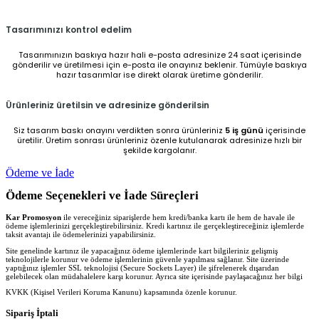
Tasarımınızı kontrol edelim
Tasarımınızın baskıya hazır hali e-posta adresinize 24 saat içerisinde
gönderilir ve üretilmesi için e-posta ile onayınız beklenir. Tümüyle baskıya
hazır tasarımlar ise direkt olarak üretime gönderilir.
Ürünleriniz üretilsin ve adresinize gönderilsin
Siz tasarım baskı onayını verdikten sonra ürünleriniz
5 iş günü
içerisinde
üretilir. Üretim sonrası ürünleriniz özenle kutulanarak adresinize hızlı bir
şekilde kargolanır.
Ödeme ve İade
Ödeme Seçenekleri ve İade Süreçleri
Kar Promosyon
ile vereceğiniz siparişlerde hem kredi/banka kartı ile hem de havale ile
ödeme işlemlerinizi gerçekleştirebilirsiniz. Kredi kartınız ile gerçekleştireceğiniz işlemlerde
taksit avantajı ile ödemelerinizi yapabilirsiniz.
Site genelinde kartınız ile yapacağınız ödeme işlemlerinde kart bilgileriniz gelişmiş
teknolojilerle korunur ve ödeme işlemlerinin güvenle yapılması sağlanır. Site üzerinde
yaptığınız işlemler SSL teknolojisi (Secure Sockets Layer) ile şifrelenerek dışarıdan
gelebilecek olan müdahalelere karşı korunur. Ayrıca site içerisinde paylaşacağınız her bilgi
KVKK (Kişisel Verileri Koruma Kanunu) kapsamında özenle korunur.
Sipariş İptali