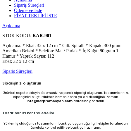
Sipariş Süreçleri
Ödeme ve İade
FİYAT TEKLİFİ İSTE
Açıklama
STOK KODU:
KAR-901
Açıklama: * Ebat: 32 x 12 cm * Cilt: Spiralli * Kapak: 300 gram
Amerikan Bristol * Selefon: Mat / Parlak * İç Kağıt: 80 gram 1.
Hamur * Yaprak Sayısı: 112
Ebat: 32 x 12 cm
Sipariş Süreçleri
Siparişinizi oluşturun
Ürünleri sepete ekleyin, ödemenizi yaparak siparişi oluşturun. Tasarımlarınızı,
siparişinizi oluşturduktan hemen sonra ya da dilediğiniz zaman
info@karpromosyon.com
adresine gönderin.
Tasarımınızı kontrol edelim
Yüklemiş olduğunuz tasarımların baskıya uygunluğu ilgili ekipler tarafından
ücretsiz kontrol edilir ve baskıya hazırlanır.