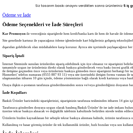
Siz tasarım baskı onayını verdikten sonra ürünleriniz
5 iş 
Ödeme ve İade
Ödeme Seçenekleri ve İade Süreçleri
Kar Promosyon
ile vereceğiniz siparişlerde hem kredi/banka kartı ile hem de havale ile ödeme iş
Site genelinde kartınız ile yapacağınız ödeme işlemlerinde kart bilgileriniz gelişmiş teknolojil
dışarıdan gelebilecek olan müdahalelere karşı korunur. Ayrıca site içerisinde paylaşacağınız 
Sipariş İptali
İnternet Sitemizde sunulan ürünlerden sipariş edebilmek için üye olmanız ve siparişinizi belir
tamamiyle uygun ise ürünleriniz direkt olarak baskıya gönderilecek veya baskı öncesi grafik ekib
ile iletişime geçmeden önce veya ürünleriniz baskıya gitmeden önce siparişinizi herhangi bir ta
Hizmetleri’ telefon numarası (0555 887 93 11) veya site üzerindeki iletişim formu vasıtası ile ta
ulaşmasından itibaren 10 gün içinde, ödeme yönteminize bağlı olarak kredi kartınıza veya banka
Onaya ilişkin e-postanın tarafınıza gönderilmesinden sonra ve/veya gönderdiğiniz dosyanın ba
İade Koşulları
Baskılı Ürünler haricindeki siparişlerinizi, siparişinizin tarafınıza tesliminden itibaren 14 gün iç
Tarafınızca gönderilen dosyaya uygun olarak basılmış Baskılı Ürünler’de ise iade imkanı bulu
üzerine tekrar baskıya alınacak ve değişiklik talebinin kabulünde belirtilen sürede teslim edilece
Ürünlerin bizden kaynaklanan bir sebeple tekrar baskıya alınması halinde, ürünün tarafınızca o
Kullanılmış ve hasar görmüş ürünler ile tek kullanımlık ürünler, hızlı bozulan veya son kullan