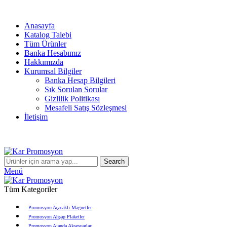
info@karpromosyon.com
/
0 507 447 93 11
Anasayfa
Katalog Talebi
Tüm Ürünler
Banka Hesabımız
Hakkımızda
Kurumsal Bilgiler
Banka Hesap Bilgileri
Sık Sorulan Sorular
Gizlilik Politikası
Mesafeli Satış Sözleşmesi
İletişim
Search
Menü
Tüm Kategoriler
Promosyon Açacaklı Magnetler
Promosyon Ahşap Plaketler
Promosyon Ajanda Aksesuarları