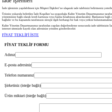
İade İşlemleri
İade işleminin yapılabilmesi için Müşteri İlişkileri’ne ulaşarak iade talebinizi belirtmeniz yeter
Ürünün yukarıda belirtilen İade Koşulları’na uygunluğu Kalite Yönetim Departmanımız tarafında
yönteminize bağlı olarak kredi kartınıza veya banka hesabınıza aktarılacaktır. Bankanıza bağlı
bağlıdır ve bu kapsamda tarafımızın süreçle ilgili herhangi bir hak veya yetkisi bulunmamaktad
Kalite Yönetim Departmanımız tarafından yapılan değerlendirme sonucunda iade talebinizin İad
internet sitemizde kayıtlı olan adresinize yeniden gönderilecekt
i
FİYAT TEKLİFİ İSTE
FİYAT TEKLİF FORMU
Adınız
E-posta adresiniz
Telefon numaranız
Şirketiniz (isteğe bağlı)
Ürün miktari (isteğe bağlı)