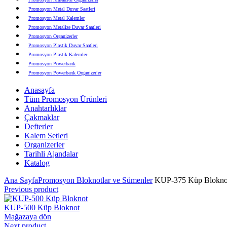
Promosyon Metal Duvar Saatleri
Promosyon Metal Kalemler
Promosyon Metalize Duvar Saatleri
Promosyon Organizerler
Promosyon Plastik Duvar Saatleri
Promosyon Plastik Kalemler
Promosyon Powerbank
Promosyon Powerbank Organizerler
Promosyon Saatli Duvar Tabloları
Anasayfa
Promosyon Şapka
Tüm Promosyon Ürünleri
Promosyon Sekreter Bloknotlar
Anahtarlıklar
Promosyon Seramik ve Porselen Ürünler
Çakmaklar
Promosyon Speakerlar
Defterler
Promosyon Tarihli Ajandalar
Kalem Setleri
Promosyon Teknoloji Ürünleri
Organizerler
Promosyon Telefon Standları
Tarihli Ajandalar
Promosyon Termoslar
Katalog
Promosyon Tişörtler
Promosyon USB Bellekler
Ana Sayfa
Promosyon Bloknotlar ve Sümenler
KUP-375 Küp Blokno
Previous product
KUP-500 Küp Bloknot
Mağazaya dön
Next product