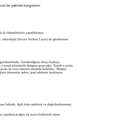
zlı bir şekilde kargolanır.
ı ile ödemelerinizi yapabilirsiniz.
L teknolojisi (Secure Sockets Layer) ile şifrelenerek
iz gerekmektedir. Gönderdiğiniz dosya baskıya
e-posta adresinizle iletişime geçeceğiz. Sizinle e-posta
sta ile veya internet sitesinde belirtilen ‘Müşteri
ğınız ödemenin iadesi, iptal talebinin tarafımıza
sı halinde, ilgili ürün talebiniz ve değerlendirmemiz
e yapılmayacağını da ayrıca belirtmek isteriz.