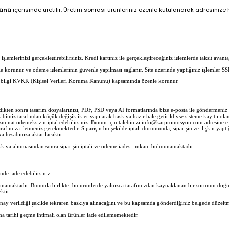
günü
içerisinde üretilir. Üretim sonrası ürünleriniz özenle kutulanarak adresinize hı
lemlerinizi gerçekleştirebilirsiniz. Kredi kartınız ile gerçekleştireceğiniz işlemlerde taksit avantaj
erle korunur ve ödeme işlemlerinin güvenle yapılması sağlanır. Site üzerinde yaptığınız işlemler SS
her bilgi KVKK (Kişisel Verileri Koruma Kanunu) kapsamında özenle korunur.
ledikten sonra tasarım dosyalarınızı, PDF, PSD veya AI formatlarında bize e-posta ile göndermen
imiz tarafından küçük değişiklikler yapılarak baskıya hazır hale getirildiyse sisteme kayıtlı olan 
zminat ödemeksizin iptal edebilirsiniz. Bunun için talebinizi info@karpromosyon.com adresine e-po
rafımıza iletmeniz gerekmektedir. Siparişin bu şekilde iptali durumunda, siparişinize ilişkin yaptı
 hesabınıza aktarılacaktır.
skıya alınmasından sonra siparişin iptali ve ödeme iadesi imkanı bulunmamaktadır.
inde iade edebilirsiniz.
nmamaktadır. Bununla birlikte, bu ürünlerde yalnızca tarafımızdan kaynaklanan bir sorunun doğma
ktir.
nay verildiği şekilde tekraren baskıya alınacağını ve bu kapsamda gönderdiğiniz belgede düzeltm
ma tarihi geçme ihtimali olan ürünler iade edilememektedir.