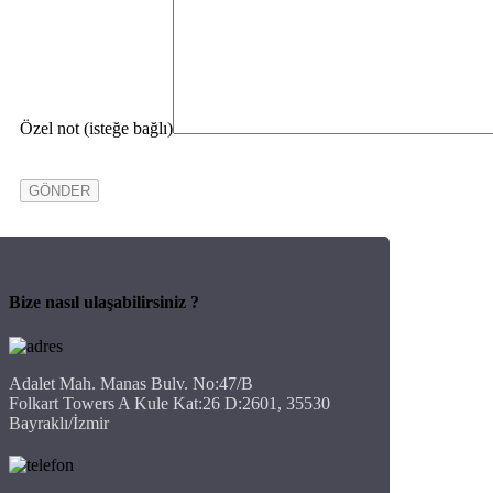
Özel not (isteğe bağlı)
Bize nasıl ulaşabilirsiniz ?
Adalet Mah. Manas Bulv. No:47/B
Folkart Towers A Kule Kat:26 D:2601, 35530
Bayraklı/İzmir