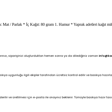
 Mat / Parlak * İç Kağıt: 80 gram 1. Hamur * Yaprak adetleri kağıt mik
arınızı, siparişinizi oluşturduktan hemen sonra ya da dilediğiniz zaman
info@ka
ya uygunluğu ilgili ekipler tarafından ücretsiz kontrol edilir ve baskıya hazırlan
ilir ve üretilmesi için e-posta ile onayınız beklenir. Tümüyle baskıya hazır tasar