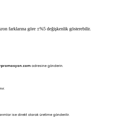
ron farklarına göre ±%5 değişkenlik gösterebilir.
rpromosyon.com
adresine gönderin.
ır.
ımlar ise direkt olarak üretime gönderilir.