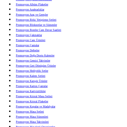
Promosyon Albüm Plaketler
Promosyon Anahtarlıklar
Promosyon Araç ve Gereçler
Promosyon Bitki Yetiştirme Setleri
Promosyon Bloknotlar ve Sümenler
Promosyon Bombe Cam Duvar Saatleri
Promosyon Çakmaklar
Promosyon Cam Ürünleri
Promosyon Çantalar
Promosyon Defterler
Promosyon Doğa Dostu Kalemler
Promosyon Gemici Takvimler
Promosyon Geri Dönüşüm Ürünler
Promosyon Hediyelik Setler
Promosyon Kalem Setleri
Promosyon Karışık Ürünler
Promosyon Karton Çantalar
Promosyon Kartvizitlikler
Promosyon Kristal Masa Setleri
Promosyon Kristal Plaketler
Promosyon Kupalar ve Madalyalar
Promosyon Masa Setleri
Promosyon Masa Sümenleri
Promosyon Masa Takvimleri
Promosyon Masaüstü Organizerler