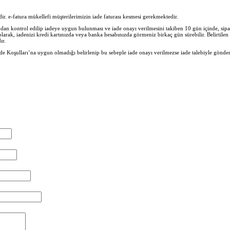
lidir. e-fatura mükellefi müşterilerimizin iade faturası kesmesi gerekmektedir.
n kontrol edilip iadeye uygun bulunması ve iade onayı verilmesini takiben 10 gün içinde, sipar
 olarak, iadenizi kredi kartınızda veya banka hesabınızda görmeniz birkaç gün sürebilir. Belirtil
ır.
e Koşulları’na uygun olmadığı belirlenip bu sebeple iade onayı verilmezse iade talebiyle gönder