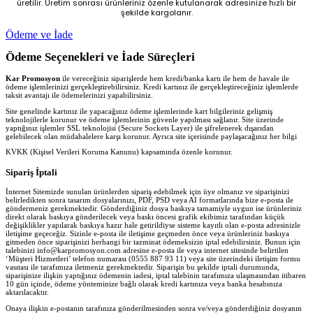
üretilir. Üretim sonrası ürünleriniz özenle kutulanarak adresinize hızlı bir
şekilde kargolanır.
Ödeme ve İade
Ödeme Seçenekleri ve İade Süreçleri
Kar Promosyon
ile vereceğiniz siparişlerde hem kredi/banka kartı ile hem de havale ile
ödeme işlemlerinizi gerçekleştirebilirsiniz. Kredi kartınız ile gerçekleştireceğiniz işlemlerde
taksit avantajı ile ödemelerinizi yapabilirsiniz.
Site genelinde kartınız ile yapacağınız ödeme işlemlerinde kart bilgileriniz gelişmiş
teknolojilerle korunur ve ödeme işlemlerinin güvenle yapılması sağlanır. Site üzerinde
yaptığınız işlemler SSL teknolojisi (Secure Sockets Layer) ile şifrelenerek dışarıdan
gelebilecek olan müdahalelere karşı korunur. Ayrıca site içerisinde paylaşacağınız her bilgi
KVKK (Kişisel Verileri Koruma Kanunu) kapsamında özenle korunur.
Sipariş İptali
İnternet Sitemizde sunulan ürünlerden sipariş edebilmek için üye olmanız ve siparişinizi
belirledikten sonra tasarım dosyalarınızı, PDF, PSD veya AI formatlarında bize e-posta ile
göndermeniz gerekmektedir. Gönderdiğiniz dosya baskıya tamamiyle uygun ise ürünleriniz
direkt olarak baskıya gönderilecek veya baskı öncesi grafik ekibimiz tarafından küçük
değişiklikler yapılarak baskıya hazır hale getirildiyse sisteme kayıtlı olan e-posta adresinizle
iletişime geçeceğiz. Sizinle e-posta ile iletişime geçmeden önce veya ürünleriniz baskıya
gitmeden önce siparişinizi herhangi bir tazminat ödemeksizin iptal edebilirsiniz. Bunun için
talebinizi info@karpromosyon.com adresine e-posta ile veya internet sitesinde belirtilen
‘Müşteri Hizmetleri’ telefon numarası (0555 887 93 11) veya site üzerindeki iletişim formu
vasıtası ile tarafımıza iletmeniz gerekmektedir. Siparişin bu şekilde iptali durumunda,
siparişinize ilişkin yaptığınız ödemenin iadesi, iptal talebinin tarafımıza ulaşmasından itibaren
10 gün içinde, ödeme yönteminize bağlı olarak kredi kartınıza veya banka hesabınıza
aktarılacaktır.
Onaya ilişkin e-postanın tarafınıza gönderilmesinden sonra ve/veya gönderdiğiniz dosyanın