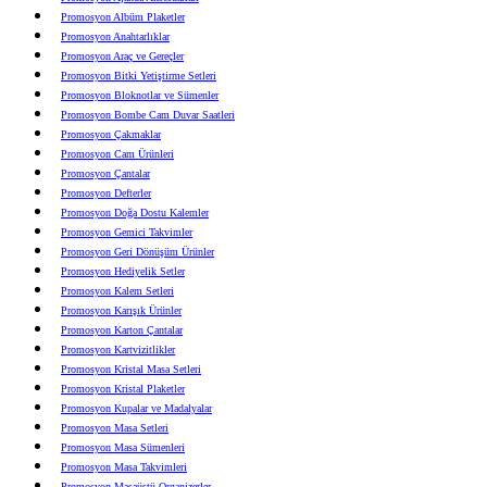
Promosyon Albüm Plaketler
Promosyon Anahtarlıklar
Promosyon Araç ve Gereçler
Promosyon Bitki Yetiştirme Setleri
Promosyon Bloknotlar ve Sümenler
Promosyon Bombe Cam Duvar Saatleri
Promosyon Çakmaklar
Promosyon Cam Ürünleri
Promosyon Çantalar
Promosyon Defterler
Promosyon Doğa Dostu Kalemler
Promosyon Gemici Takvimler
Promosyon Geri Dönüşüm Ürünler
Promosyon Hediyelik Setler
Promosyon Kalem Setleri
Promosyon Karışık Ürünler
Promosyon Karton Çantalar
Promosyon Kartvizitlikler
Promosyon Kristal Masa Setleri
Promosyon Kristal Plaketler
Promosyon Kupalar ve Madalyalar
Promosyon Masa Setleri
Promosyon Masa Sümenleri
Promosyon Masa Takvimleri
Promosyon Masaüstü Organizerler