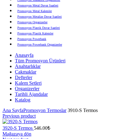
Promosyon Metal Duvar Saatleri
Promosyon Metal Kalemler
Promosyon Metalize Duvar Saatleri
Promosyon Organizerler
Promosyon Plastik Duvar Saatleri
Promosyon Plastik Kalemler
Promosyon Powerbank
Promosyon Powerbank Organizerler
Promosyon Saatli Duvar Tabloları
Anasayfa
Promosyon Şapka
Tüm Promosyon Ürünleri
Promosyon Sekreter Bloknotlar
Anahtarlıklar
Promosyon Seramik ve Porselen Ürünler
Çakmaklar
Promosyon Speakerlar
Defterler
Promosyon Tarihli Ajandalar
Kalem Setleri
Promosyon Teknoloji Ürünleri
Organizerler
Promosyon Telefon Standları
Tarihli Ajandalar
Promosyon Termoslar
Katalog
Promosyon Tişörtler
Promosyon USB Bellekler
Ana Sayfa
Promosyon Termoslar
3910-S Termos
Previous product
3920-S Termos
546.00
₺
Mağazaya dön