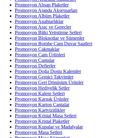
Promosyon Ahşap Plaketler
Promosyon Ajanda Aksesuarları
Promosyon Albüm Plaketler
Promosyon Anahtarlıklar
Promosyon Araç ve Gereçler
Promosyon Bitki Yetiştirme Setleri
Promosyon Bloknotlar ve Sümenler
Promosyon Bombe Cam Duvar Saatleri
Promosyon Çakmaklar
Promosyon Cam Ürünleri
Promosyon Çantalar
Promosyon Defterler
Promosyon Doğa Dostu Kalemler
Promosyon Gemici Takvimler
Promosyon Geri Dönüşüm Ürünler
Promosyon Hediyelik Setler
Promosyon Kalem Setleri
Promosyon Karışık Ürünler
Promosyon Karton Çantalar
Promosyon Kartvizitlikler
Promosyon Kristal Masa Setleri
Promosyon Kristal Plaketler
Promosyon Kupalar ve Madalyalar
Promosyon Masa Setleri
Promosyon Masa Sümenleri