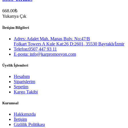
668.00
₺
Yukarıya Çık
İletişim Bilgileri
Adres: Adalet Mah. Manas Bulv. No:47/B
Folkart Towers A Kule Kat:26 D:2601, 35530 Bayraklı/İzmir
Telefon:0507 447 93 11
E-posta: info@karpromosyon.com
Üyelik İşlemleri
Hesabım
Siparişlerim
Sepetim
Kargo Takibi
Kurumsal
Hakkımızda
İletişim
Gizlilik Politikası