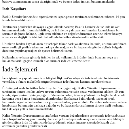
baskıya alınmasından sonra siparişin iptali ve ödeme iadesi imkanı bulunmamaktadır.
İade Koşulları
Baskılı Ürünler haricindeki siparişlerinizi, siparişinizin tarafınıza tesliminden itibaren 14 gün
içinde iade edebilirsiniz.
Tarafınızca gönderilen dosyaya uygun olarak basılmış Baskılı Ürünler’de ise iade imkanı
bulunmamaktadır. Bununla birlikte, bu ürünlerde yalnızca tarafımızdan kaynaklanan bir
sorunun doğması halinde, ilgili ürün talebiniz ve değerlendirmemiz üzerine tekrar baskıya
alınacak ve değişiklik talebinin kabulünde belirtilen sürede teslim edilecektir.
Ürünlerin bizden kaynaklanan bir sebeple tekrar baskıya alınması halinde, ürünün tarafınızca
onay verildiği şekilde tekraren baskıya alınacağını ve bu kapsamda gönderdiğiniz belgede
düzeltme yapılmayacağını da ayrıca belirtmek isteriz.
Kullanılmış ve hasar görmüş ürünler ile tek kullanımlık ürünler, hızlı bozulan veya son
kullanma tarihi geçme ihtimali olan ürünler iade edilememektedir.
İade İşlemleri
İade işleminin yapılabilmesi için Müşteri İlişkileri’ne ulaşarak iade talebinizi belirtmeniz
yeterlidir. e-fatura mükellefi müşterilerimizin iade faturası kesmesi gerekmektedir.
Ürünün yukarıda belirtilen İade Koşulları’na uygunluğu Kalite Yönetim Departmanımız
tarafından kontrol edilip iadeye uygun bulunması ve iade onayı verilmesini takiben 10 gün
içinde, siparişinize ilişkin yaptığınız ödemenin iadesi, ödeme yönteminize bağlı olarak kredi
kartınıza veya banka hesabınıza aktarılacaktır. Bankanıza bağlı olarak, iadenizi kredi
kartınızda veya banka hesabınızda görmeniz birkaç gün sürebilir. Belirtilen iade süreci sadece
hesabınızın bulunduğu bankaya bağlıdır ve bu kapsamda tarafımızın süreçle ilgili herhangi
bir hak veya yetkisi bulunmamaktadır.
Kalite Yönetim Departmanımız tarafından yapılan değerlendirme sonucunda iade talebinizin
İade Koşulları’na uygun olmadığı belirlenip bu sebeple iade onayı verilmezse iade talebiyle
gönderdiğiniz ürün 10 gün içinde karşı ödemeli olarak internet sitemizde kayıtlı olan
adresinize yeniden gönderilecekt
i