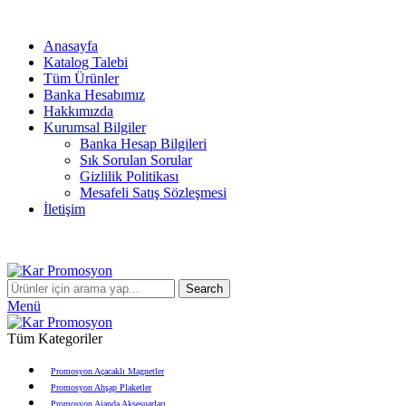
info@karpromosyon.com
/
0 507 447 93 11
Anasayfa
Katalog Talebi
Tüm Ürünler
Banka Hesabımız
Hakkımızda
Kurumsal Bilgiler
Banka Hesap Bilgileri
Sık Sorulan Sorular
Gizlilik Politikası
Mesafeli Satış Sözleşmesi
İletişim
info@karpromosyon.com
/
0507 447 93 11
Search
Menü
Tüm Kategoriler
Promosyon Açacaklı Magnetler
Promosyon Ahşap Plaketler
Promosyon Ajanda Aksesuarları