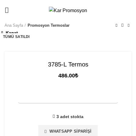
info@karpromosyon.com
/
0507 447 93 11
Ana Sayfa
Promosyon Termoslar
Kapat
Kapat
Kapat
Kapat
Kapat
Kapat
Kapat
Kapat
Kapat
Kapat
TÜMÜ SATILDI
3785-L Termos
486.00
₺
FİYAT TEKLİFİ İSTE
3 adet stokta
WHATSAPP SIPARIŞI