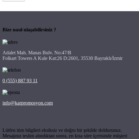
Bize nasıl ulaşabilirsiniz ?
Adalet Mah. Manas Bulv. No:47/B
Folkart Towers A Kule Kat:26 D:2601, 35530 Bayraklı/İzmir
0 (555) 887 93 11
info@karpromosyon.com
Lütfen tüm bilgileri eksiksiz ve doğru bir şekilde doldurunuz.
Mesajınız teslim alındıktan sonra, en kısa süre içerisinde müşteri