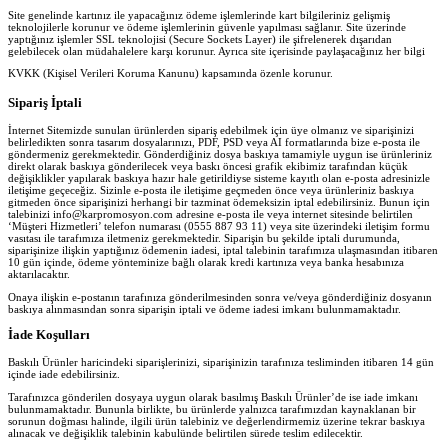
Site genelinde kartınız ile yapacağınız ödeme işlemlerinde kart bilgileriniz gelişmiş
teknolojilerle korunur ve ödeme işlemlerinin güvenle yapılması sağlanır. Site üzerinde
yaptığınız işlemler SSL teknolojisi (Secure Sockets Layer) ile şifrelenerek dışarıdan
gelebilecek olan müdahalelere karşı korunur. Ayrıca site içerisinde paylaşacağınız her bilgi
KVKK (Kişisel Verileri Koruma Kanunu) kapsamında özenle korunur.
Sipariş İptali
İnternet Sitemizde sunulan ürünlerden sipariş edebilmek için üye olmanız ve siparişinizi
belirledikten sonra tasarım dosyalarınızı, PDF, PSD veya AI formatlarında bize e-posta ile
göndermeniz gerekmektedir. Gönderdiğiniz dosya baskıya tamamiyle uygun ise ürünleriniz
direkt olarak baskıya gönderilecek veya baskı öncesi grafik ekibimiz tarafından küçük
değişiklikler yapılarak baskıya hazır hale getirildiyse sisteme kayıtlı olan e-posta adresinizle
iletişime geçeceğiz. Sizinle e-posta ile iletişime geçmeden önce veya ürünleriniz baskıya
gitmeden önce siparişinizi herhangi bir tazminat ödemeksizin iptal edebilirsiniz. Bunun için
talebinizi info@karpromosyon.com adresine e-posta ile veya internet sitesinde belirtilen
‘Müşteri Hizmetleri’ telefon numarası (0555 887 93 11) veya site üzerindeki iletişim formu
vasıtası ile tarafımıza iletmeniz gerekmektedir. Siparişin bu şekilde iptali durumunda,
siparişinize ilişkin yaptığınız ödemenin iadesi, iptal talebinin tarafımıza ulaşmasından itibaren
10 gün içinde, ödeme yönteminize bağlı olarak kredi kartınıza veya banka hesabınıza
aktarılacaktır.
Onaya ilişkin e-postanın tarafınıza gönderilmesinden sonra ve/veya gönderdiğiniz dosyanın
baskıya alınmasından sonra siparişin iptali ve ödeme iadesi imkanı bulunmamaktadır.
İade Koşulları
Baskılı Ürünler haricindeki siparişlerinizi, siparişinizin tarafınıza tesliminden itibaren 14 gün
içinde iade edebilirsiniz.
Tarafınızca gönderilen dosyaya uygun olarak basılmış Baskılı Ürünler’de ise iade imkanı
bulunmamaktadır. Bununla birlikte, bu ürünlerde yalnızca tarafımızdan kaynaklanan bir
sorunun doğması halinde, ilgili ürün talebiniz ve değerlendirmemiz üzerine tekrar baskıya
alınacak ve değişiklik talebinin kabulünde belirtilen sürede teslim edilecektir.