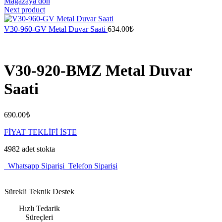
Mağazaya dön
Next product
V30-960-GV Metal Duvar Saati
634.00
₺
V30-920-BMZ Metal Duvar
Saati
690.00
₺
FİYAT TEKLİFİ İSTE
4982 adet stokta
Whatsapp Siparişi
Telefon Siparişi
Sürekli Teknik Destek
Hızlı Tedarik
Süreçleri