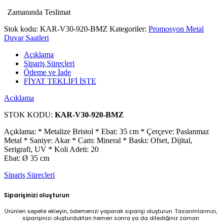
Zamanında Teslimat
Stok kodu:
KAR-V30-920-BMZ
Kategoriler:
Promosyon Metal
Duvar Saatleri
Açıklama
Sipariş Süreçleri
Ödeme ve İade
FİYAT TEKLİFİ İSTE
Açıklama
STOK KODU:
KAR-V30-920-BMZ
Açıklama: * Metalize Bristol * Ebat: 35 cm * Çerçeve: Paslanmaz
Metal * Saniye: Akar * Cam: Mineral * Baskı: Ofset, Dijital,
Serigrafi, UV * Koli Adeti: 20
Ebat: Ø 35 cm
Sipariş Süreçleri
Siparişinizi oluşturun
Ürünleri sepete ekleyin, ödemenizi yaparak siparişi oluşturun. Tasarımlarınızı,
siparişinizi oluşturduktan hemen sonra ya da dilediğiniz zaman