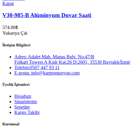
Kapat
V30-985-B Alüminyum Duvar Saati
374.00
₺
Yukarıya Çık
İletişim Bilgileri
Adres: Adalet Mah. Manas Bulv. No:47/B
Folkart Towers A Kule Kat:26 D:2601, 35530 Bayraklı/İzmir
Telefon:0507 447 93 11
E-posta: info@karpromosyon.com
Üyelik İşlemleri
Hesabım
Siparişlerim
Sepetim
Kargo Takibi
Kurumsal