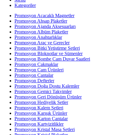
Kategoriler
Promosyon Açacaklı Magnetler
Promosyon Ahşap Plaketler
Promosyon Ajanda Aksesuarları
Promosyon Albüm Plaketler
Promosyon Anahtarlıklar
Promosyon Araç ve Gereçler
Promosyon Bitki Yetiştirme Setleri
Promosyon Bloknotlar ve Sümenler
Promosyon Bombe Cam Duvar Saatleri
Promosyon Çakmaklar
Promosyon Cam Ürünleri
Promosyon Çantalar
Promosyon Defterler
Promosyon Doğa Dostu Kalemler
Promosyon Gemici Takvimler
Promosyon Geri Dönüşüm Ürünler
Promosyon Hediyelik Setler
Promosyon Kalem Setleri
Promosyon Karışık Ürünler
Promosyon Karton Çantalar
Promosyon Kartvizitlikler
Promosyon Kristal Masa Setleri
Promosyon Kristal Plaketler