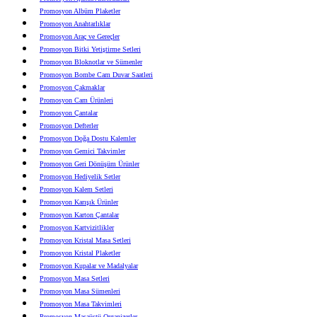
Promosyon Albüm Plaketler
Promosyon Anahtarlıklar
Promosyon Araç ve Gereçler
Promosyon Bitki Yetiştirme Setleri
Promosyon Bloknotlar ve Sümenler
Promosyon Bombe Cam Duvar Saatleri
Promosyon Çakmaklar
Promosyon Cam Ürünleri
Promosyon Çantalar
Promosyon Defterler
Promosyon Doğa Dostu Kalemler
Promosyon Gemici Takvimler
Promosyon Geri Dönüşüm Ürünler
Promosyon Hediyelik Setler
Promosyon Kalem Setleri
Promosyon Karışık Ürünler
Promosyon Karton Çantalar
Promosyon Kartvizitlikler
Promosyon Kristal Masa Setleri
Promosyon Kristal Plaketler
Promosyon Kupalar ve Madalyalar
Promosyon Masa Setleri
Promosyon Masa Sümenleri
Promosyon Masa Takvimleri
Promosyon Masaüstü Organizerler