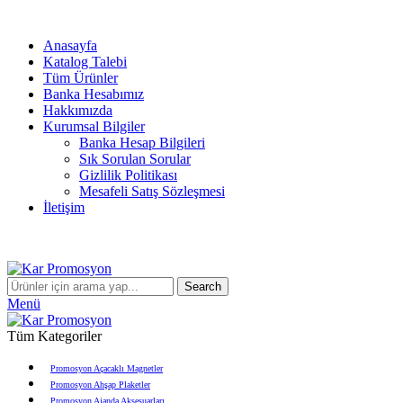
info@karpromosyon.com
/
0 507 447 93 11
Anasayfa
Katalog Talebi
Tüm Ürünler
Banka Hesabımız
Hakkımızda
Kurumsal Bilgiler
Banka Hesap Bilgileri
Sık Sorulan Sorular
Gizlilik Politikası
Mesafeli Satış Sözleşmesi
İletişim
info@karpromosyon.com
/
0507 447 93 11
Search
Menü
Tüm Kategoriler
Promosyon Açacaklı Magnetler
Promosyon Ahşap Plaketler
Promosyon Ajanda Aksesuarları