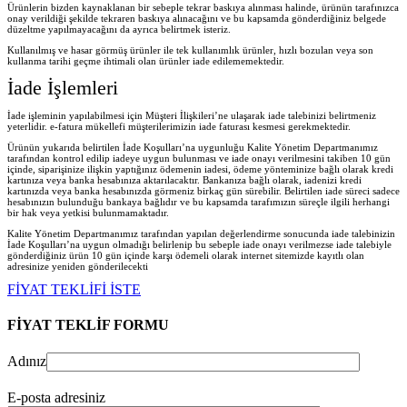
Ürünlerin bizden kaynaklanan bir sebeple tekrar baskıya alınması halinde, ürünün tarafınızca
onay verildiği şekilde tekraren baskıya alınacağını ve bu kapsamda gönderdiğiniz belgede
düzeltme yapılmayacağını da ayrıca belirtmek isteriz.
Kullanılmış ve hasar görmüş ürünler ile tek kullanımlık ürünler, hızlı bozulan veya son
kullanma tarihi geçme ihtimali olan ürünler iade edilememektedir.
İade İşlemleri
İade işleminin yapılabilmesi için Müşteri İlişkileri’ne ulaşarak iade talebinizi belirtmeniz
yeterlidir. e-fatura mükellefi müşterilerimizin iade faturası kesmesi gerekmektedir.
Ürünün yukarıda belirtilen İade Koşulları’na uygunluğu Kalite Yönetim Departmanımız
tarafından kontrol edilip iadeye uygun bulunması ve iade onayı verilmesini takiben 10 gün
içinde, siparişinize ilişkin yaptığınız ödemenin iadesi, ödeme yönteminize bağlı olarak kredi
kartınıza veya banka hesabınıza aktarılacaktır. Bankanıza bağlı olarak, iadenizi kredi
kartınızda veya banka hesabınızda görmeniz birkaç gün sürebilir. Belirtilen iade süreci sadece
hesabınızın bulunduğu bankaya bağlıdır ve bu kapsamda tarafımızın süreçle ilgili herhangi
bir hak veya yetkisi bulunmamaktadır.
Kalite Yönetim Departmanımız tarafından yapılan değerlendirme sonucunda iade talebinizin
İade Koşulları’na uygun olmadığı belirlenip bu sebeple iade onayı verilmezse iade talebiyle
gönderdiğiniz ürün 10 gün içinde karşı ödemeli olarak internet sitemizde kayıtlı olan
adresinize yeniden gönderilecekt
i
FİYAT TEKLİFİ İSTE
FİYAT TEKLİF FORMU
Adınız
E-posta adresiniz