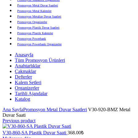
Promosyon Metal Duvar Saatleri
Promosyon Metal Kalemler
Promosyon Metalize Duvar Saatleri
Promosyon Organizerler
Promosyon Plastik Duvar Saatleri
Promosyon Plastik Kalemler
Promosyon Powerbank
Promosyon Powerbank Organizerler
Promosyon Saatli Duvar Tabloları
Anasayfa
Promosyon Şapka
Tüm Promosyon Ürünleri
Promosyon Sekreter Bloknotlar
Anahtarlıklar
Promosyon Seramik ve Porselen Ürünler
Çakmaklar
Promosyon Speakerlar
Defterler
Promosyon Tarihli Ajandalar
Kalem Setleri
Promosyon Teknoloji Ürünleri
Organizerler
Promosyon Telefon Standları
Tarihli Ajandalar
Promosyon Termoslar
Katalog
Promosyon Tişörtler
Promosyon USB Bellekler
Ana Sayfa
Promosyon Metal Duvar Saatleri
V30-920-BMZ Metal
Duvar Saati
Previous product
V30-860-SA Plastik Duvar Saati
368.00
₺