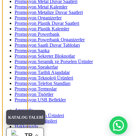
Promosyon Metal Duvar Saatleri
Promosyon Metal Kalemler
Promosyon Metalize Duvar Saatleri
Promosyon Organizerler
Promosyon Plastik Duvar Saatleri
Promosyon Plastik Kalemler
Promosyon Powerbank
Promosyon Powerbank Organizerler
Promosyon Saatli Duvar Tabloları
Promosyon Şapka
Promosyon Sekreter Bloknotlar
Promosyon Seramik ve Porselen Ürünler
Promosyon Speakerlar
Promosyon Tarihli Ajandalar
Promosyon Teknoloji Ürünleri
Promosyon Telefon Standları
Promosyon Termoslar
Promosyon Tişörtler
Promosyon USB Bellekler
Anasayfa
Tüm Promosyon Ürünleri
KATALOG TALEBİ
Banka Hesap Bilgileri
Hakkımızda
Blog
TR