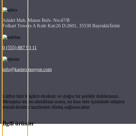
Adalet Mah. Manas Bulv. No:47/B
Folkart Towers A Kule Kat:26 D:2601, 35530 Bayraklı/İzmir
0 (555) 887 93 11
info@karpromosyon.com
Lütfen tüm bilgileri eksiksiz ve doğru bir şekilde doldurunuz.
Mesajınız teslim alındıktan sonra, en kısa süre içerisinde müşteri
temsilcilerimiz tarafından dönüş sağlanacaktır.
İlgili ürünler