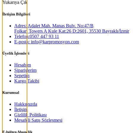
Yukarıya Çık
İletişim Bilgileri
Adres: Adalet Mah. Manas Bulv. No:47/B
Folkart Towers A Kule Kat:26 D:2601, 35530 Bayraklı/İzmir
Telefon:0507 447 93 11
E-posta: info@karpromosyon.com
Üyelik İşlemleri
Hesabım
Siparişlerim
Sepetim
Kargo Takibi
Kurumsal
Hakkımızda
İletişim
Gizlilik Politikası
Mesafeli Satış Sözleşmesi
E-bülten Abonelik