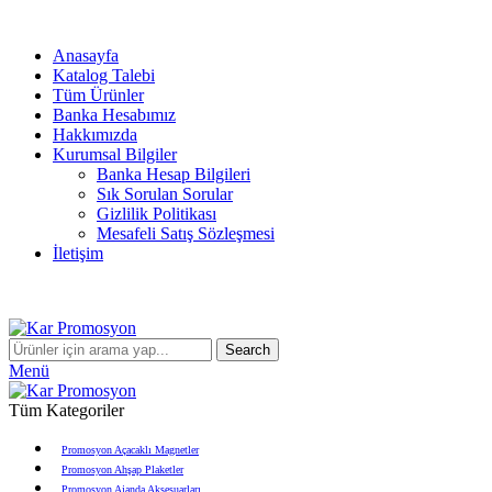
info@karpromosyon.com
/
0 507 447 93 11
Anasayfa
Katalog Talebi
Tüm Ürünler
Banka Hesabımız
Hakkımızda
Kurumsal Bilgiler
Banka Hesap Bilgileri
Sık Sorulan Sorular
Gizlilik Politikası
Mesafeli Satış Sözleşmesi
İletişim
info@karpromosyon.com
/
0507 447 93 11
Search
Menü
Tüm Kategoriler
Promosyon Açacaklı Magnetler
Promosyon Ahşap Plaketler
Promosyon Ajanda Aksesuarları