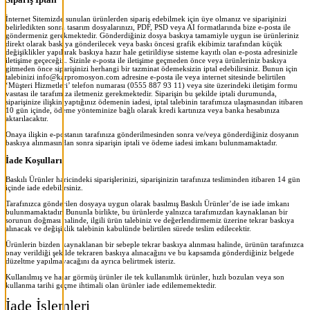
İnternet Sitemizde sunulan ürünlerden sipariş edebilmek için üye olmanız ve siparişinizi
belirledikten sonra tasarım dosyalarınızı, PDF, PSD veya AI formatlarında bize e-posta ile
göndermeniz gerekmektedir. Gönderdiğiniz dosya baskıya tamamiyle uygun ise ürünleriniz
direkt olarak baskıya gönderilecek veya baskı öncesi grafik ekibimiz tarafından küçük
değişiklikler yapılarak baskıya hazır hale getirildiyse sisteme kayıtlı olan e-posta adresinizle
iletişime geçeceğiz. Sizinle e-posta ile iletişime geçmeden önce veya ürünleriniz baskıya
gitmeden önce siparişinizi herhangi bir tazminat ödemeksizin iptal edebilirsiniz. Bunun için
talebinizi info@karpromosyon.com adresine e-posta ile veya internet sitesinde belirtilen
‘Müşteri Hizmetleri’ telefon numarası (0555 887 93 11) veya site üzerindeki iletişim formu
vasıtası ile tarafımıza iletmeniz gerekmektedir. Siparişin bu şekilde iptali durumunda,
siparişinize ilişkin yaptığınız ödemenin iadesi, iptal talebinin tarafımıza ulaşmasından itibaren
10 gün içinde, ödeme yönteminize bağlı olarak kredi kartınıza veya banka hesabınıza
aktarılacaktır.
Onaya ilişkin e-postanın tarafınıza gönderilmesinden sonra ve/veya gönderdiğiniz dosyanın
baskıya alınmasından sonra siparişin iptali ve ödeme iadesi imkanı bulunmamaktadır.
İade Koşulları
Baskılı Ürünler haricindeki siparişlerinizi, siparişinizin tarafınıza tesliminden itibaren 14 gün
içinde iade edebilirsiniz.
Tarafınızca gönderilen dosyaya uygun olarak basılmış Baskılı Ürünler’de ise iade imkanı
bulunmamaktadır. Bununla birlikte, bu ürünlerde yalnızca tarafımızdan kaynaklanan bir
sorunun doğması halinde, ilgili ürün talebiniz ve değerlendirmemiz üzerine tekrar baskıya
alınacak ve değişiklik talebinin kabulünde belirtilen sürede teslim edilecektir.
Ürünlerin bizden kaynaklanan bir sebeple tekrar baskıya alınması halinde, ürünün tarafınızca
onay verildiği şekilde tekraren baskıya alınacağını ve bu kapsamda gönderdiğiniz belgede
düzeltme yapılmayacağını da ayrıca belirtmek isteriz.
Kullanılmış ve hasar görmüş ürünler ile tek kullanımlık ürünler, hızlı bozulan veya son
kullanma tarihi geçme ihtimali olan ürünler iade edilememektedir.
İade İşlemleri