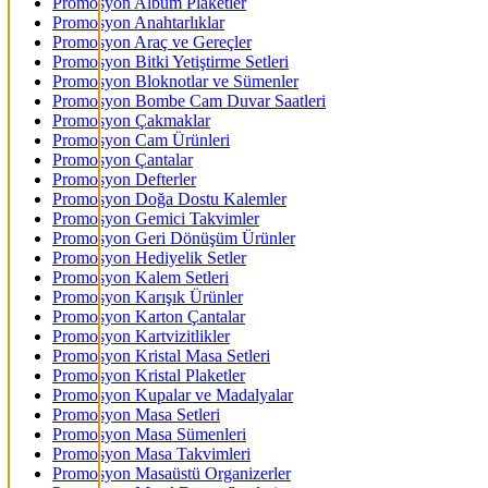
Promosyon Albüm Plaketler
Promosyon Anahtarlıklar
Promosyon Araç ve Gereçler
Promosyon Bitki Yetiştirme Setleri
Promosyon Bloknotlar ve Sümenler
Promosyon Bombe Cam Duvar Saatleri
Promosyon Çakmaklar
Promosyon Cam Ürünleri
Promosyon Çantalar
Promosyon Defterler
Promosyon Doğa Dostu Kalemler
Promosyon Gemici Takvimler
Promosyon Geri Dönüşüm Ürünler
Promosyon Hediyelik Setler
Promosyon Kalem Setleri
Promosyon Karışık Ürünler
Promosyon Karton Çantalar
Promosyon Kartvizitlikler
Promosyon Kristal Masa Setleri
Promosyon Kristal Plaketler
Promosyon Kupalar ve Madalyalar
Promosyon Masa Setleri
Promosyon Masa Sümenleri
Promosyon Masa Takvimleri
Promosyon Masaüstü Organizerler