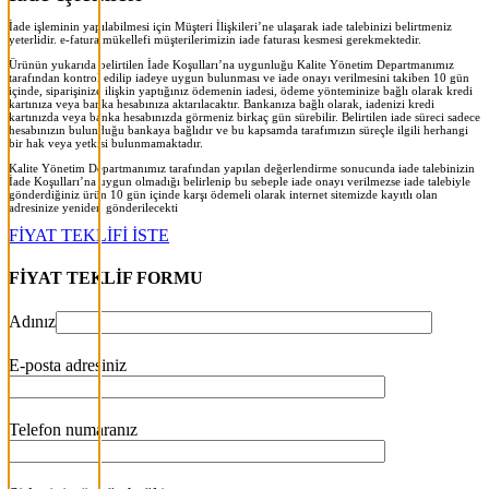
İade işleminin yapılabilmesi için Müşteri İlişkileri’ne ulaşarak iade talebinizi belirtmeniz
yeterlidir. e-fatura mükellefi müşterilerimizin iade faturası kesmesi gerekmektedir.
Ürünün yukarıda belirtilen İade Koşulları’na uygunluğu Kalite Yönetim Departmanımız
tarafından kontrol edilip iadeye uygun bulunması ve iade onayı verilmesini takiben 10 gün
içinde, siparişinize ilişkin yaptığınız ödemenin iadesi, ödeme yönteminize bağlı olarak kredi
kartınıza veya banka hesabınıza aktarılacaktır. Bankanıza bağlı olarak, iadenizi kredi
kartınızda veya banka hesabınızda görmeniz birkaç gün sürebilir. Belirtilen iade süreci sadece
hesabınızın bulunduğu bankaya bağlıdır ve bu kapsamda tarafımızın süreçle ilgili herhangi
bir hak veya yetkisi bulunmamaktadır.
Kalite Yönetim Departmanımız tarafından yapılan değerlendirme sonucunda iade talebinizin
İade Koşulları’na uygun olmadığı belirlenip bu sebeple iade onayı verilmezse iade talebiyle
gönderdiğiniz ürün 10 gün içinde karşı ödemeli olarak internet sitemizde kayıtlı olan
adresinize yeniden gönderilecekt
i
FİYAT TEKLİFİ İSTE
FİYAT TEKLİF FORMU
Adınız
E-posta adresiniz
Telefon numaranız