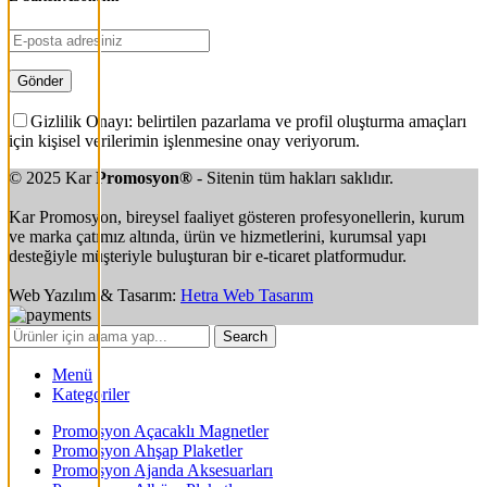
Gizlilik Onayı: belirtilen pazarlama ve profil oluşturma amaçları
için kişisel verilerimin işlenmesine onay veriyorum.
© 2025 Kar
Promosyon®
- Sitenin tüm hakları saklıdır.
Kar Promosyon, bireysel faaliyet gösteren profesyonellerin, kurum
ve marka çatımız altında, ürün ve hizmetlerini, kurumsal yapı
desteğiyle müşteriyle buluşturan bir e-ticaret platformudur.
Web Yazılım & Tasarım:
Hetra Web Tasarım
Search
Menü
Kategoriler
Promosyon Açacaklı Magnetler
Promosyon Ahşap Plaketler
Promosyon Ajanda Aksesuarları