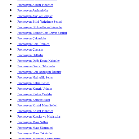
Promosyon Albüm Plaketler
Promosyon Anahtarlıklar
Promosyon Araç ve Gereçler
Promosyon Bitki Yetiştirme Setleri
Promosyon Bloknotlar ve Sümenler
Promosyon Bombe Cam Duvar Saatleri
Promosyon Çakmaklar
Promosyon Cam Ürünleri
Promosyon Çantalar
Promosyon Defterler
Promosyon Doğa Dostu Kalemler
Promosyon Gemici Takvimler
Promosyon Geri Dönüşüm Ürünler
Promosyon Hediyelik Setler
Promosyon Kalem Setleri
Promosyon Karışık Ürünler
Promosyon Karton Çantalar
Promosyon Kartvizitlikler
Promosyon Kristal Masa Setleri
Promosyon Kristal Plaketler
Promosyon Kupalar ve Madalyalar
Promosyon Masa Setleri
Promosyon Masa Sümenleri
Promosyon Masa Takvimleri
Promosyon Masaüstü Organizerler