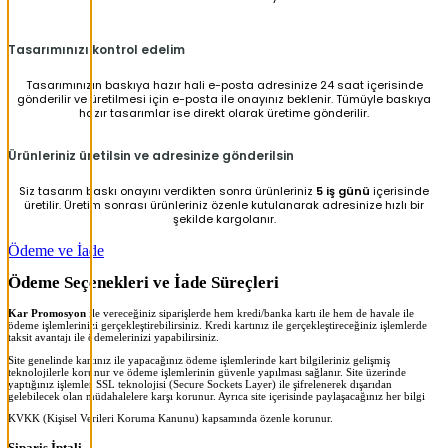
Tasarımınızı kontrol edelim
Tasarımınızın baskıya hazır hali e-posta adresinize 24 saat içerisinde
gönderilir ve üretilmesi için e-posta ile onayınız beklenir. Tümüyle baskıya
hazır tasarımlar ise direkt olarak üretime gönderilir.
Ürünleriniz üretilsin ve adresinize gönderilsin
Siz tasarım baskı onayını verdikten sonra ürünleriniz
5 iş günü
içerisinde
üretilir. Üretim sonrası ürünleriniz özenle kutulanarak adresinize hızlı bir
şekilde kargolanır.
Ödeme ve İade
Ödeme Seçenekleri ve İade Süreçleri
Kar Promosyon
ile vereceğiniz siparişlerde hem kredi/banka kartı ile hem de havale ile
ödeme işlemlerinizi gerçekleştirebilirsiniz. Kredi kartınız ile gerçekleştireceğiniz işlemlerde
taksit avantajı ile ödemelerinizi yapabilirsiniz.
Site genelinde kartınız ile yapacağınız ödeme işlemlerinde kart bilgileriniz gelişmiş
teknolojilerle korunur ve ödeme işlemlerinin güvenle yapılması sağlanır. Site üzerinde
yaptığınız işlemler SSL teknolojisi (Secure Sockets Layer) ile şifrelenerek dışarıdan
gelebilecek olan müdahalelere karşı korunur. Ayrıca site içerisinde paylaşacağınız her bilgi
KVKK (Kişisel Verileri Koruma Kanunu) kapsamında özenle korunur.
Sipariş İptali