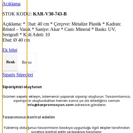
Açıklama
STOK KODU:
KAR-V30-743-B
Açıklama: * Ebat: 40 cm * Çerçeve: Metalize Plastik * Kadran:
Bristol – Varak * Saniye: Akar * Cam: Mineral * Baskı: UV,
Serigrafi * Koli Adeti: 10
Ebat: Ø 40 cm
Ek bilgi
Renk
Bronz
Sipariş Süreçleri
Siparişinizi oluşturun
Ürünleri sepete ekleyin, ödemenizi yaparak siparişi oluşturun. Tasarımlarınızı,
siparişinizi oluşturduktan hemen sonra ya da dilediğiniz zaman
info@karpromosyon.com
adresine gönderin.
Tasarımınızı kontrol edelim
Yüklemiş olduğunuz tasarımların baskıya uygunluğu ilgili ekipler tarafından
ücretsiz kontrol edilir ve baskıya hazırlanır.