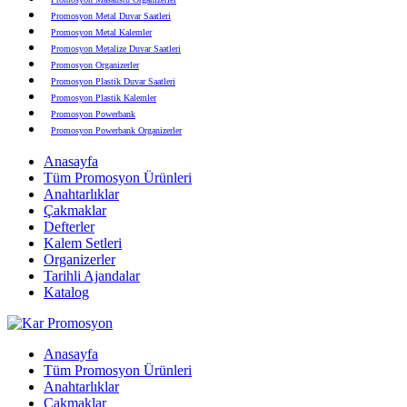
Promosyon Metal Duvar Saatleri
Promosyon Metal Kalemler
Promosyon Metalize Duvar Saatleri
Promosyon Organizerler
Promosyon Plastik Duvar Saatleri
Promosyon Plastik Kalemler
Promosyon Powerbank
Promosyon Powerbank Organizerler
Promosyon Saatli Duvar Tabloları
Anasayfa
Promosyon Şapka
Tüm Promosyon Ürünleri
Promosyon Sekreter Bloknotlar
Anahtarlıklar
Promosyon Seramik ve Porselen Ürünler
Çakmaklar
Promosyon Speakerlar
Defterler
Promosyon Tarihli Ajandalar
Kalem Setleri
Promosyon Teknoloji Ürünleri
Organizerler
Promosyon Telefon Standları
Tarihli Ajandalar
Promosyon Termoslar
Katalog
Promosyon Tişörtler
Promosyon USB Bellekler
Anasayfa
Tüm Promosyon Ürünleri
Anahtarlıklar
Çakmaklar