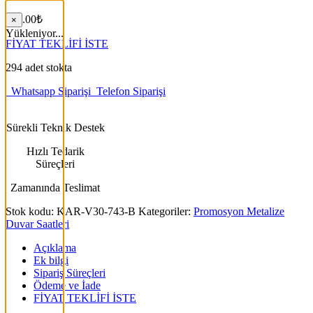
550.00
₺
×
Yükleniyor...
FİYAT TEKLİFİ İSTE
294 adet stokta
Whatsapp Siparişi
Telefon Siparişi
Sürekli Teknik Destek
Hızlı Tedarik
Süreçleri
Zamanında Teslimat
Stok kodu:
KAR-V30-743-B
Kategoriler:
Promosyon Metalize
Duvar Saatleri
Açıklama
Ek bilgi
Sipariş Süreçleri
Ödeme ve İade
FİYAT TEKLİFİ İSTE