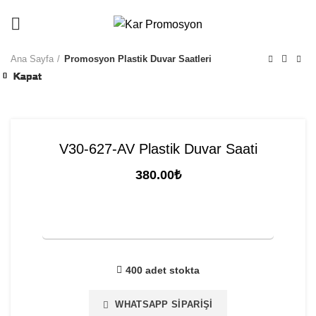
info@karpromosyon.com
/
0507 447 93 11
Ana Sayfa
Promosyon Plastik Duvar Saatleri
Kapat
Kapat
Kapat
Kapat
Kapat
Kapat
Kapat
Kapat
Kapat
Kapat
V30-627-AV Plastik Duvar Saati
380.00
₺
FİYAT TEKLİFİ İSTE
400 adet stokta
WHATSAPP SIPARIŞI