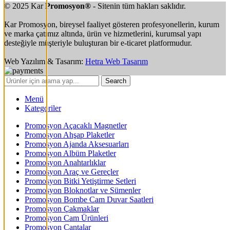
© 2025 Kar
Promosyon®
- Sitenin tüm hakları saklıdır.
Kar Promosyon, bireysel faaliyet gösteren profesyonellerin, kurum
ve marka çatımız altında, ürün ve hizmetlerini, kurumsal yapı
desteğiyle müşteriyle buluşturan bir e-ticaret platformudur.
Web Yazılım & Tasarım:
Hetra Web Tasarım
Search
Menü
Kategoriler
Promosyon Açacaklı Magnetler
Promosyon Ahşap Plaketler
Promosyon Ajanda Aksesuarları
Promosyon Albüm Plaketler
Promosyon Anahtarlıklar
Promosyon Araç ve Gereçler
Promosyon Bitki Yetiştirme Setleri
Promosyon Bloknotlar ve Sümenler
Promosyon Bombe Cam Duvar Saatleri
Promosyon Çakmaklar
Promosyon Cam Ürünleri
Promosyon Çantalar