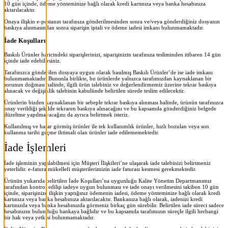
10 gün içinde, ödeme yönteminize bağlı olarak kredi kartınıza veya banka hesabınıza
aktarılacaktır.
Onaya ilişkin e-postanın tarafınıza gönderilmesinden sonra ve/veya gönderdiğiniz dosyanın
baskıya alınmasından sonra siparişin iptali ve ödeme iadesi imkanı bulunmamaktadır.
İade Koşulları
Baskılı Ürünler haricindeki siparişlerinizi, siparişinizin tarafınıza tesliminden itibaren 14 gün
içinde iade edebilirsiniz.
Tarafınızca gönderilen dosyaya uygun olarak basılmış Baskılı Ürünler’de ise iade imkanı
bulunmamaktadır. Bununla birlikte, bu ürünlerde yalnızca tarafımızdan kaynaklanan bir
sorunun doğması halinde, ilgili ürün talebiniz ve değerlendirmemiz üzerine tekrar baskıya
alınacak ve değişiklik talebinin kabulünde belirtilen sürede teslim edilecektir.
Ürünlerin bizden kaynaklanan bir sebeple tekrar baskıya alınması halinde, ürünün tarafınızca
onay verildiği şekilde tekraren baskıya alınacağını ve bu kapsamda gönderdiğiniz belgede
düzeltme yapılmayacağını da ayrıca belirtmek isteriz.
Kullanılmış ve hasar görmüş ürünler ile tek kullanımlık ürünler, hızlı bozulan veya son
kullanma tarihi geçme ihtimali olan ürünler iade edilememektedir.
İade İşlemleri
İade işleminin yapılabilmesi için Müşteri İlişkileri’ne ulaşarak iade talebinizi belirtmeniz
yeterlidir. e-fatura mükellefi müşterilerimizin iade faturası kesmesi gerekmektedir.
Ürünün yukarıda belirtilen İade Koşulları’na uygunluğu Kalite Yönetim Departmanımız
tarafından kontrol edilip iadeye uygun bulunması ve iade onayı verilmesini takiben 10 gün
içinde, siparişinize ilişkin yaptığınız ödemenin iadesi, ödeme yönteminize bağlı olarak kredi
kartınıza veya banka hesabınıza aktarılacaktır. Bankanıza bağlı olarak, iadenizi kredi
kartınızda veya banka hesabınızda görmeniz birkaç gün sürebilir. Belirtilen iade süreci sadece
hesabınızın bulunduğu bankaya bağlıdır ve bu kapsamda tarafımızın süreçle ilgili herhangi
bir hak veya yetkisi bulunmamaktadır.