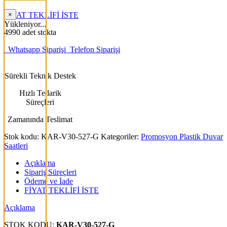
FİYAT TEKLİFİ İSTE
×
Yükleniyor...
4990 adet stokta
Whatsapp Siparişi
Telefon Siparişi
Sürekli Teknik Destek
Hızlı Tedarik
Süreçleri
Zamanında Teslimat
Stok kodu:
KAR-V30-527-G
Kategoriler:
Promosyon Plastik Duvar
Saatleri
Açıklama
Sipariş Süreçleri
Ödeme ve İade
FİYAT TEKLİFİ İSTE
Açıklama
STOK KODU:
KAR-V30-527-G