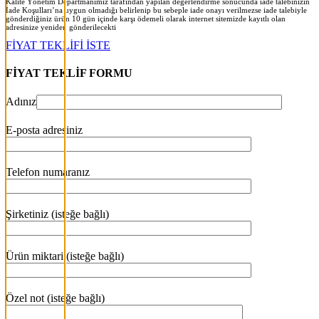
Kalite Yönetim Departmanımız tarafından yapılan değerlendirme sonucunda iade talebinizin
İade Koşulları’na uygun olmadığı belirlenip bu sebeple iade onayı verilmezse iade talebiyle
gönderdiğiniz ürün 10 gün içinde karşı ödemeli olarak internet sitemizde kayıtlı olan
adresinize yeniden gönderilecekt
i
FİYAT TEKLİFİ İSTE
FİYAT TEKLİF FORMU
Adınız
E-posta adresiniz
Telefon numaranız
Şirketiniz (isteğe bağlı)
Ürün miktari (isteğe bağlı)
Özel not (isteğe bağlı)