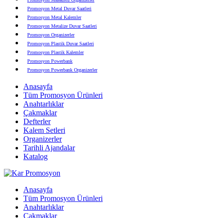
Promosyon Metal Duvar Saatleri
Promosyon Metal Kalemler
Promosyon Metalize Duvar Saatleri
Promosyon Organizerler
Promosyon Plastik Duvar Saatleri
Promosyon Plastik Kalemler
Promosyon Powerbank
Promosyon Powerbank Organizerler
Promosyon Saatli Duvar Tabloları
Anasayfa
Promosyon Şapka
Tüm Promosyon Ürünleri
Promosyon Sekreter Bloknotlar
Anahtarlıklar
Promosyon Seramik ve Porselen Ürünler
Çakmaklar
Promosyon Speakerlar
Defterler
Promosyon Tarihli Ajandalar
Kalem Setleri
Promosyon Teknoloji Ürünleri
Organizerler
Promosyon Telefon Standları
Tarihli Ajandalar
Promosyon Termoslar
Katalog
Promosyon Tişörtler
Promosyon USB Bellekler
Anasayfa
Tüm Promosyon Ürünleri
Anahtarlıklar
Çakmaklar