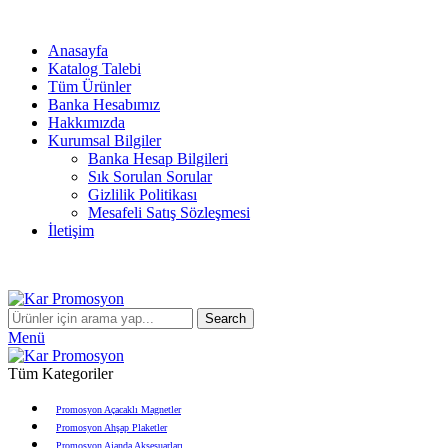
info@karpromosyon.com
/
0 507 447 93 11
Anasayfa
Katalog Talebi
Tüm Ürünler
Banka Hesabımız
Hakkımızda
Kurumsal Bilgiler
Banka Hesap Bilgileri
Sık Sorulan Sorular
Gizlilik Politikası
Mesafeli Satış Sözleşmesi
İletişim
info@karpromosyon.com
/
0507 447 93 11
Search
Menü
Tüm Kategoriler
Promosyon Açacaklı Magnetler
Promosyon Ahşap Plaketler
Promosyon Ajanda Aksesuarları