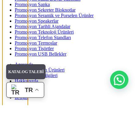
Promosyon Şapka
Promosyon Sekreter Bloknotlar
Promosyon Seramik ve Porselen Ürünler
Promosyon Speakerlar
Promosyon Tarihli Ajandalar
Promosyon Teknoloji Ürünleri
Promosyon Telefon Standları
Promosyon Termoslar
Promosyon Tişörtler
Promosyon USB Bellekler
Anasayfa
Tüm Promosyon Ürünleri
KATALOG TALEBİ
Banka Hesap Bilgileri
Hakkımızda
Blog
TR
Katalog Talebi
İletişim