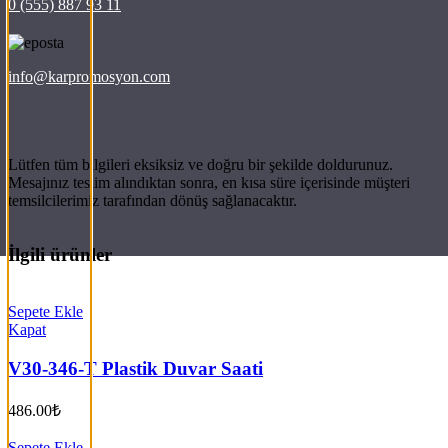
0 (555) 887 93 11
info@karpromosyon.com
Lütfen tüm bilgileri eksiksiz ve doğru bir şekilde doldurunuz.
Mesajınız teslim alındıktan sonra, en kısa süre içerisinde müşteri
temsilcilerimiz tarafından dönüş sağlanacaktır.
İlgili ürünler
Sepete Ekle
Kapat
V30-346-T Plastik Duvar Saati
486.00
₺
Sepete Ekle