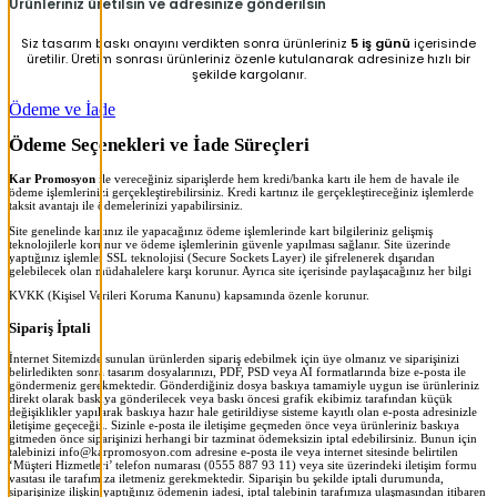
Ürünleriniz üretilsin ve adresinize gönderilsin
Siz tasarım baskı onayını verdikten sonra ürünleriniz
5 iş günü
içerisinde
üretilir. Üretim sonrası ürünleriniz özenle kutulanarak adresinize hızlı bir
şekilde kargolanır.
Ödeme ve İade
Ödeme Seçenekleri ve İade Süreçleri
Kar Promosyon
ile vereceğiniz siparişlerde hem kredi/banka kartı ile hem de havale ile
ödeme işlemlerinizi gerçekleştirebilirsiniz. Kredi kartınız ile gerçekleştireceğiniz işlemlerde
taksit avantajı ile ödemelerinizi yapabilirsiniz.
Site genelinde kartınız ile yapacağınız ödeme işlemlerinde kart bilgileriniz gelişmiş
teknolojilerle korunur ve ödeme işlemlerinin güvenle yapılması sağlanır. Site üzerinde
yaptığınız işlemler SSL teknolojisi (Secure Sockets Layer) ile şifrelenerek dışarıdan
gelebilecek olan müdahalelere karşı korunur. Ayrıca site içerisinde paylaşacağınız her bilgi
KVKK (Kişisel Verileri Koruma Kanunu) kapsamında özenle korunur.
Sipariş İptali
İnternet Sitemizde sunulan ürünlerden sipariş edebilmek için üye olmanız ve siparişinizi
belirledikten sonra tasarım dosyalarınızı, PDF, PSD veya AI formatlarında bize e-posta ile
göndermeniz gerekmektedir. Gönderdiğiniz dosya baskıya tamamiyle uygun ise ürünleriniz
direkt olarak baskıya gönderilecek veya baskı öncesi grafik ekibimiz tarafından küçük
değişiklikler yapılarak baskıya hazır hale getirildiyse sisteme kayıtlı olan e-posta adresinizle
iletişime geçeceğiz. Sizinle e-posta ile iletişime geçmeden önce veya ürünleriniz baskıya
gitmeden önce siparişinizi herhangi bir tazminat ödemeksizin iptal edebilirsiniz. Bunun için
talebinizi info@karpromosyon.com adresine e-posta ile veya internet sitesinde belirtilen
‘Müşteri Hizmetleri’ telefon numarası (0555 887 93 11) veya site üzerindeki iletişim formu
vasıtası ile tarafımıza iletmeniz gerekmektedir. Siparişin bu şekilde iptali durumunda,
siparişinize ilişkin yaptığınız ödemenin iadesi, iptal talebinin tarafımıza ulaşmasından itibaren