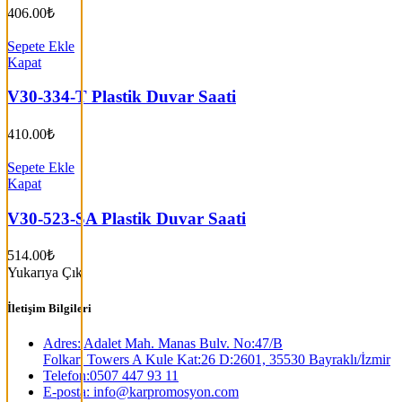
406.00
₺
Sepete Ekle
Kapat
V30-334-T Plastik Duvar Saati
410.00
₺
Sepete Ekle
Kapat
V30-523-SA Plastik Duvar Saati
514.00
₺
Yukarıya Çık
İletişim Bilgileri
Adres: Adalet Mah. Manas Bulv. No:47/B
Folkart Towers A Kule Kat:26 D:2601, 35530 Bayraklı/İzmir
Telefon:0507 447 93 11
E-posta: info@karpromosyon.com