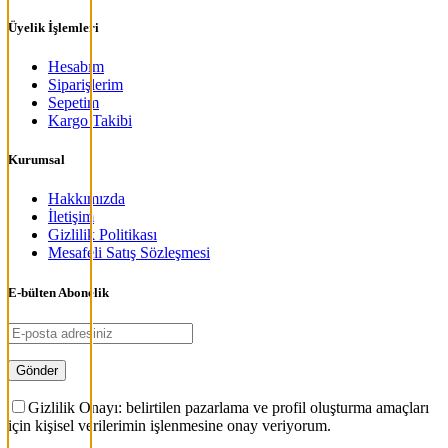
Üyelik İşlemleri
Hesabım
Siparişlerim
Sepetim
Kargo Takibi
Kurumsal
Hakkımızda
İletişim
Gizlilik Politikası
Mesafeli Satış Sözleşmesi
E-bülten Abonelik
Gizlilik Onayı: belirtilen pazarlama ve profil oluşturma amaçları
için kişisel verilerimin işlenmesine onay veriyorum.