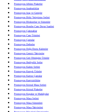
Promosyon Albüm Plaketler
Promosyon Anahtarlıklar
Promosyon Araç ve Gereçler
Promosyon Bitki Yetiştirme Setleri
Promosyon Bloknotlar ve Sümenler
Promosyon Bombe Cam Duvar Saatleri
Promosyon Çakmaklar
Promosyon Cam Ürünleri
Promosyon Çantalar
Promosyon Defterler
Promosyon Doğa Dostu Kalemler
Promosyon Gemici Takvimler
Promosyon Geri Dönüşüm Ürünler
Promosyon Hediyelik Setler
Promosyon Kalem Setleri
Promosyon Karışık Ürünler
Promosyon Karton Çantalar
Promosyon Kartvizitlikler
Promosyon Kristal Masa Setleri
Promosyon Kristal Plaketler
Promosyon Kupalar ve Madalyalar
Promosyon Masa Setleri
Promosyon Masa Sümenleri
Promosyon Masa Takvimleri
Promosyon Masaüstü Organizerler