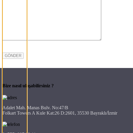
Bize nasıl ulaşabilirsiniz ?
Adalet Mah. Manas Bulv. No:47/B
Folkart Towers A Kule Kat:26 D:2601, 35530 Bayraklı/İzmir