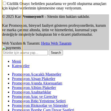
Gizlilik Onayı: belirtilen pazarlama ve profil oluşturma amaçları
için kişisel verilerimin işlenmesine onay veriyorum.
© 2025 Kar
Promosyon®
- Sitenin tüm hakları saklıdır.
Kar Promosyon, bireysel faaliyet gösteren profesyonellerin, kurum
ve marka çatımız altında, ürün ve hizmetlerini, kurumsal yapı
desteğiyle müşteriyle buluşturan bir e-ticaret platformudur.
Web Yazılım & Tasarım:
Hetra Web Tasarım
Search
Menü
Kategoriler
Promosyon Açacaklı Magnetler
Promosyon Ahşap Plaketler
Promosyon Ajanda Aksesuarları
Promosyon Albüm Plaketler
Promosyon Anahtarlıklar
Promosyon Araç ve Gereçler
Promosyon Bitki Yetiştirme Setleri
Promosyon Bloknotlar ve Sümenler
Promosyon Bombe Cam Duvar Saatleri