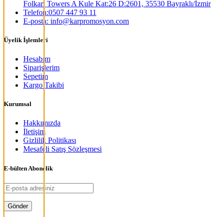
Folkart Towers A Kule Kat:26 D:2601, 35530 Bayraklı/İzmir
Telefon:0507 447 93 11
E-posta: info@karpromosyon.com
Üyelik İşlemleri
Hesabım
Siparişlerim
Sepetim
Kargo Takibi
Kurumsal
Hakkımızda
İletişim
Gizlilik Politikası
Mesafeli Satış Sözleşmesi
E-bülten Abonelik