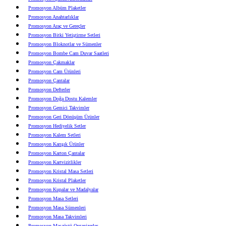
Promosyon Albüm Plaketler
Promosyon Anahtarlıklar
Promosyon Araç ve Gereçler
Promosyon Bitki Yetiştirme Setleri
Promosyon Bloknotlar ve Sümenler
Promosyon Bombe Cam Duvar Saatleri
Promosyon Çakmaklar
Promosyon Cam Ürünleri
Promosyon Çantalar
Promosyon Defterler
Promosyon Doğa Dostu Kalemler
Promosyon Gemici Takvimler
Promosyon Geri Dönüşüm Ürünler
Promosyon Hediyelik Setler
Promosyon Kalem Setleri
Promosyon Karışık Ürünler
Promosyon Karton Çantalar
Promosyon Kartvizitlikler
Promosyon Kristal Masa Setleri
Promosyon Kristal Plaketler
Promosyon Kupalar ve Madalyalar
Promosyon Masa Setleri
Promosyon Masa Sümenleri
Promosyon Masa Takvimleri
Promosyon Masaüstü Organizerler