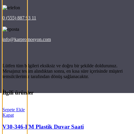
0 (555) 887 93 11
info@karpromosyon.com
Lütfen tüm bilgileri eksiksiz ve doğru bir şekilde doldurunuz.
Mesajınız teslim alındıktan sonra, en kısa süre içerisinde müşteri
temsilcilerimiz tarafından dönüş sağlanacaktır.
İlgili ürünler
Sepete Ekle
Kapat
V30-346-FM Plastik Duvar Saati