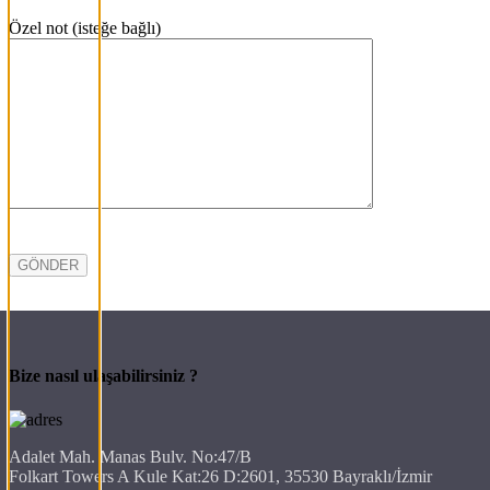
Özel not (isteğe bağlı)
Bize nasıl ulaşabilirsiniz ?
Adalet Mah. Manas Bulv. No:47/B
Folkart Towers A Kule Kat:26 D:2601, 35530 Bayraklı/İzmir