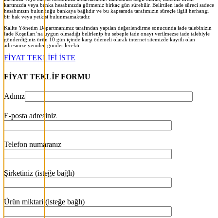
kartınızda veya banka hesabınızda görmeniz birkaç gün sürebilir. Belirtilen iade süreci sadece
hesabınızın bulunduğu bankaya bağlıdır ve bu kapsamda tarafımızın süreçle ilgili herhangi
bir hak veya yetkisi bulunmamaktadır.
Kalite Yönetim Departmanımız tarafından yapılan değerlendirme sonucunda iade talebinizin
İade Koşulları’na uygun olmadığı belirlenip bu sebeple iade onayı verilmezse iade talebiyle
gönderdiğiniz ürün 10 gün içinde karşı ödemeli olarak internet sitemizde kayıtlı olan
adresinize yeniden gönderilecekt
i
FİYAT TEKLİFİ İSTE
FİYAT TEKLİF FORMU
Adınız
E-posta adresiniz
Telefon numaranız
Şirketiniz (isteğe bağlı)
Ürün miktari (isteğe bağlı)