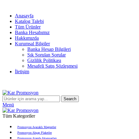
info@karpromosyon.com
/
0 507 447 93 11
Anasayfa
Katalog Talebi
Tüm Ürünler
Banka Hesabımız
Hakkımızda
Kurumsal Bilgiler
Banka Hesap Bilgileri
Sık Sorulan Sorular
Gizlilik Politikası
Mesafeli Satış Sözleşmesi
İletişim
info@karpromosyon.com
/
0507 447 93 11
Search
Menü
Tüm Kategoriler
Promosyon Açacaklı Magnetler
Promosyon Ahşap Plaketler
Promosyon Ajanda Aksesuarları