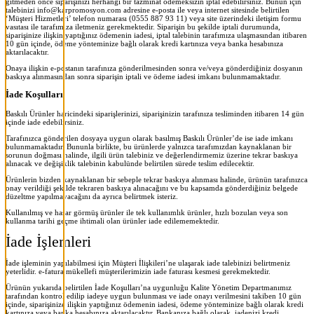
gitmeden önce siparişinizi herhangi bir tazminat ödemeksizin iptal edebilirsiniz. Bunun için
talebinizi info@karpromosyon.com adresine e-posta ile veya internet sitesinde belirtilen
‘Müşteri Hizmetleri’ telefon numarası (0555 887 93 11) veya site üzerindeki iletişim formu
vasıtası ile tarafımıza iletmeniz gerekmektedir. Siparişin bu şekilde iptali durumunda,
siparişinize ilişkin yaptığınız ödemenin iadesi, iptal talebinin tarafımıza ulaşmasından itibaren
10 gün içinde, ödeme yönteminize bağlı olarak kredi kartınıza veya banka hesabınıza
aktarılacaktır.
Onaya ilişkin e-postanın tarafınıza gönderilmesinden sonra ve/veya gönderdiğiniz dosyanın
baskıya alınmasından sonra siparişin iptali ve ödeme iadesi imkanı bulunmamaktadır.
İade Koşulları
Baskılı Ürünler haricindeki siparişlerinizi, siparişinizin tarafınıza tesliminden itibaren 14 gün
içinde iade edebilirsiniz.
Tarafınızca gönderilen dosyaya uygun olarak basılmış Baskılı Ürünler’de ise iade imkanı
bulunmamaktadır. Bununla birlikte, bu ürünlerde yalnızca tarafımızdan kaynaklanan bir
sorunun doğması halinde, ilgili ürün talebiniz ve değerlendirmemiz üzerine tekrar baskıya
alınacak ve değişiklik talebinin kabulünde belirtilen sürede teslim edilecektir.
Ürünlerin bizden kaynaklanan bir sebeple tekrar baskıya alınması halinde, ürünün tarafınızca
onay verildiği şekilde tekraren baskıya alınacağını ve bu kapsamda gönderdiğiniz belgede
düzeltme yapılmayacağını da ayrıca belirtmek isteriz.
Kullanılmış ve hasar görmüş ürünler ile tek kullanımlık ürünler, hızlı bozulan veya son
kullanma tarihi geçme ihtimali olan ürünler iade edilememektedir.
İade İşlemleri
İade işleminin yapılabilmesi için Müşteri İlişkileri’ne ulaşarak iade talebinizi belirtmeniz
yeterlidir. e-fatura mükellefi müşterilerimizin iade faturası kesmesi gerekmektedir.
Ürünün yukarıda belirtilen İade Koşulları’na uygunluğu Kalite Yönetim Departmanımız
tarafından kontrol edilip iadeye uygun bulunması ve iade onayı verilmesini takiben 10 gün
içinde, siparişinize ilişkin yaptığınız ödemenin iadesi, ödeme yönteminize bağlı olarak kredi
kartınıza veya banka hesabınıza aktarılacaktır. Bankanıza bağlı olarak, iadenizi kredi