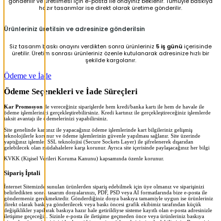
gönderilir ve üretilmesi için e-posta ile onayınız beklenir. Tümüyle baskıya
hazır tasarımlar ise direkt olarak üretime gönderilir.
Ürünleriniz üretilsin ve adresinize gönderilsin
Siz tasarım baskı onayını verdikten sonra ürünleriniz
5 iş günü
içerisinde
üretilir. Üretim sonrası ürünleriniz özenle kutulanarak adresinize hızlı bir
şekilde kargolanır.
Ödeme ve İade
Ödeme Seçenekleri ve İade Süreçleri
Kar Promosyon
ile vereceğiniz siparişlerde hem kredi/banka kartı ile hem de havale ile
ödeme işlemlerinizi gerçekleştirebilirsiniz. Kredi kartınız ile gerçekleştireceğiniz işlemlerde
taksit avantajı ile ödemelerinizi yapabilirsiniz.
Site genelinde kartınız ile yapacağınız ödeme işlemlerinde kart bilgileriniz gelişmiş
teknolojilerle korunur ve ödeme işlemlerinin güvenle yapılması sağlanır. Site üzerinde
yaptığınız işlemler SSL teknolojisi (Secure Sockets Layer) ile şifrelenerek dışarıdan
gelebilecek olan müdahalelere karşı korunur. Ayrıca site içerisinde paylaşacağınız her bilgi
KVKK (Kişisel Verileri Koruma Kanunu) kapsamında özenle korunur.
Sipariş İptali
İnternet Sitemizde sunulan ürünlerden sipariş edebilmek için üye olmanız ve siparişinizi
belirledikten sonra tasarım dosyalarınızı, PDF, PSD veya AI formatlarında bize e-posta ile
göndermeniz gerekmektedir. Gönderdiğiniz dosya baskıya tamamiyle uygun ise ürünleriniz
direkt olarak baskıya gönderilecek veya baskı öncesi grafik ekibimiz tarafından küçük
değişiklikler yapılarak baskıya hazır hale getirildiyse sisteme kayıtlı olan e-posta adresinizle
iletişime geçeceğiz. Sizinle e-posta ile iletişime geçmeden önce veya ürünleriniz baskıya