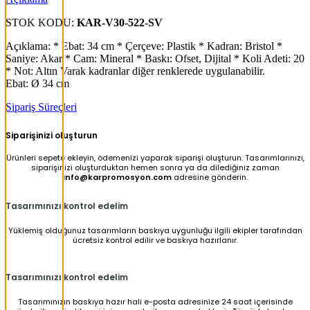
STOK KODU:
KAR-V30-522-SV
Açıklama: * Ebat: 34 cm * Çerçeve: Plastik * Kadran: Bristol *
Saniye: Akar * Cam: Mineral * Baskı: Ofset, Dijital * Koli Adeti: 20
* Not: Altın Varak kadranlar diğer renklerede uygulanabilir.
Ebat: Ø 34 cm
Sipariş Süreçleri
Siparişinizi oluşturun
Ürünleri sepete ekleyin, ödemenizi yaparak siparişi oluşturun. Tasarımlarınızı,
siparişinizi oluşturduktan hemen sonra ya da dilediğiniz zaman
info@karpromosyon.com
adresine gönderin.
Tasarımınızı kontrol edelim
Yüklemiş olduğunuz tasarımların baskıya uygunluğu ilgili ekipler tarafından
ücretsiz kontrol edilir ve baskıya hazırlanır.
Tasarımınızı kontrol edelim
Tasarımınızın baskıya hazır hali e-posta adresinize 24 saat içerisinde