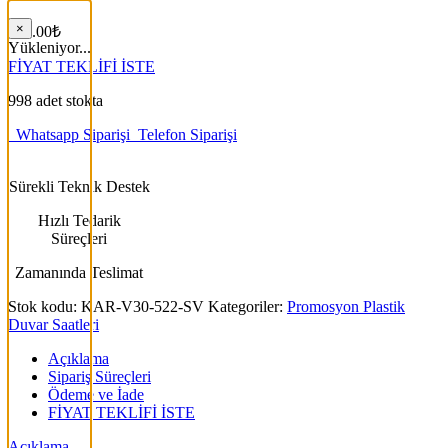
×
368.00
₺
Yükleniyor...
FİYAT TEKLİFİ İSTE
998 adet stokta
Whatsapp Siparişi
Telefon Siparişi
Sürekli Teknik Destek
Hızlı Tedarik
Süreçleri
Zamanında Teslimat
Stok kodu:
KAR-V30-522-SV
Kategoriler:
Promosyon Plastik
Duvar Saatleri
Açıklama
Sipariş Süreçleri
Ödeme ve İade
FİYAT TEKLİFİ İSTE
Açıklama