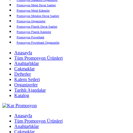
Promosyon Metal Duvar Saatleri
Promosyon Metal Kalemler
Promosyon Metalize Duvar Saatleri
Promosyon Organizerler
Promosyon Plastik Duvar Saatleri
Promosyon Plastik Kalemler
Promosyon Powerbank
Promosyon Powerbank Organizerler
Promosyon Saatli Duvar Tabloları
Anasayfa
Promosyon Şapka
Tüm Promosyon Ürünleri
Promosyon Sekreter Bloknotlar
Anahtarlıklar
Promosyon Seramik ve Porselen Ürünler
Çakmaklar
Promosyon Speakerlar
Defterler
Promosyon Tarihli Ajandalar
Kalem Setleri
Promosyon Teknoloji Ürünleri
Organizerler
Promosyon Telefon Standları
Tarihli Ajandalar
Promosyon Termoslar
Katalog
Promosyon Tişörtler
Promosyon USB Bellekler
Anasayfa
Tüm Promosyon Ürünleri
Anahtarlıklar
Çakmaklar