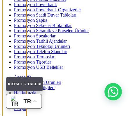
Promosyon Powerbank
Promosyon Powerbank Organizerler
Promosyon Saatli Duvar Tabloları
Promosyon Şapka
Promosyon Sekreter Bloknotlar
Promosyon Seramik ve Porselen Ürünler
Promosyon Speakerlar
Promosyon Tarihli Ajandalar
Promosyon Teknoloji Ürünleri
Promosyon Telefon Standları
Promosyon Termoslar
Promosyon Tişörtler
Promosyon USB Bellekler
Anasayfa
Tüm Promosyon Ürünleri
KATALOG TALEBİ
Banka Hesap Bilgileri
Hakkımızda
Blog
TR
Katalog Talebi
İletişim