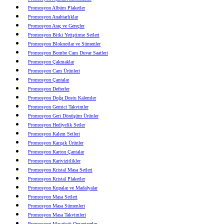
Promosyon Albüm Plaketler
Promosyon Anahtarlıklar
Promosyon Araç ve Gereçler
Promosyon Bitki Yetiştirme Setleri
Promosyon Bloknotlar ve Sümenler
Promosyon Bombe Cam Duvar Saatleri
Promosyon Çakmaklar
Promosyon Cam Ürünleri
Promosyon Çantalar
Promosyon Defterler
Promosyon Doğa Dostu Kalemler
Promosyon Gemici Takvimler
Promosyon Geri Dönüşüm Ürünler
Promosyon Hediyelik Setler
Promosyon Kalem Setleri
Promosyon Karışık Ürünler
Promosyon Karton Çantalar
Promosyon Kartvizitlikler
Promosyon Kristal Masa Setleri
Promosyon Kristal Plaketler
Promosyon Kupalar ve Madalyalar
Promosyon Masa Setleri
Promosyon Masa Sümenleri
Promosyon Masa Takvimleri
Promosyon Masaüstü Organizerler