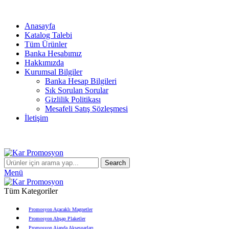
info@karpromosyon.com
/
0 507 447 93 11
Anasayfa
Katalog Talebi
Tüm Ürünler
Banka Hesabımız
Hakkımızda
Kurumsal Bilgiler
Banka Hesap Bilgileri
Sık Sorulan Sorular
Gizlilik Politikası
Mesafeli Satış Sözleşmesi
İletişim
info@karpromosyon.com
/
0507 447 93 11
Search
Menü
Tüm Kategoriler
Promosyon Açacaklı Magnetler
Promosyon Ahşap Plaketler
Promosyon Ajanda Aksesuarları