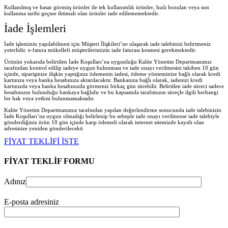
Kullanılmış ve hasar görmüş ürünler ile tek kullanımlık ürünler, hızlı bozulan veya son
kullanma tarihi geçme ihtimali olan ürünler iade edilememektedir.
İade İşlemleri
İade işleminin yapılabilmesi için Müşteri İlişkileri’ne ulaşarak iade talebinizi belirtmeniz
yeterlidir. e-fatura mükellefi müşterilerimizin iade faturası kesmesi gerekmektedir.
Ürünün yukarıda belirtilen İade Koşulları’na uygunluğu Kalite Yönetim Departmanımız
tarafından kontrol edilip iadeye uygun bulunması ve iade onayı verilmesini takiben 10 gün
içinde, siparişinize ilişkin yaptığınız ödemenin iadesi, ödeme yönteminize bağlı olarak kredi
kartınıza veya banka hesabınıza aktarılacaktır. Bankanıza bağlı olarak, iadenizi kredi
kartınızda veya banka hesabınızda görmeniz birkaç gün sürebilir. Belirtilen iade süreci sadece
hesabınızın bulunduğu bankaya bağlıdır ve bu kapsamda tarafımızın süreçle ilgili herhangi
bir hak veya yetkisi bulunmamaktadır.
Kalite Yönetim Departmanımız tarafından yapılan değerlendirme sonucunda iade talebinizin
İade Koşulları’na uygun olmadığı belirlenip bu sebeple iade onayı verilmezse iade talebiyle
gönderdiğiniz ürün 10 gün içinde karşı ödemeli olarak internet sitemizde kayıtlı olan
adresinize yeniden gönderilecekt
i
FİYAT TEKLİFİ İSTE
FİYAT TEKLİF FORMU
Adınız
E-posta adresiniz