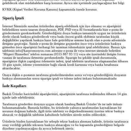
gelebilecek olan müdahalelere karşı korunur. Ayrıca site içerisinde paylaşacağınız her bilgi
KVKK (Kişisel Verileri Koruma Kanunu) kapsamında özenle korunur.
Sipariş İptali
İnternet Sitemizde sunulan ürünlerden sipariş edebilmek için üye olmanız ve siparişinizi
belirledikten sonra tasarım dosyalarınızı, PDF, PSD veya AI formatlarında bize e-posta ile
göndermeniz gerekmektedir. Gönderdiğiniz dosya baskıya tamamiyle uygun ise ürünleriniz
direkt olarak baskıya gönderilecek veya baskı öncesi grafik ekibimiz tarafından küçük
değişiklikler yapılarak baskıya hazır hale getirildiyse sisteme kayıtlı olan e-posta adresinizle
iletişime geçeceğiz. Sizinle e-posta ile iletişime geçmeden önce veya ürünleriniz baskıya
gitmeden önce siparişinizi herhangi bir tazminat ödemeksizin iptal edebilirsiniz. Bunun için
talebinizi info@karpromosyon.com adresine e-posta ile veya internet sitesinde belirtilen
‘Müşteri Hizmetleri’ telefon numarası (0555 887 93 11) veya site üzerindeki iletişim formu
vasıtası ile tarafımıza iletmeniz gerekmektedir. Siparişin bu şekilde iptali durumunda,
siparişinize ilişkin yaptığınız ödemenin iadesi, iptal talebinin tarafımıza ulaşmasından itibaren
10 gün içinde, ödeme yönteminize bağlı olarak kredi kartınıza veya banka hesabınıza
aktarılacaktır.
Onaya ilişkin e-postanın tarafınıza gönderilmesinden sonra ve/veya gönderdiğiniz dosyanın
baskıya alınmasından sonra siparişin iptali ve ödeme iadesi imkanı bulunmamaktadır.
İade Koşulları
Baskılı Ürünler haricindeki siparişlerinizi, siparişinizin tarafınıza tesliminden itibaren 14 gün
içinde iade edebilirsiniz.
Tarafınızca gönderilen dosyaya uygun olarak basılmış Baskılı Ürünler’de ise iade imkanı
bulunmamaktadır. Bununla birlikte, bu ürünlerde yalnızca tarafımızdan kaynaklanan bir
sorunun doğması halinde, ilgili ürün talebiniz ve değerlendirmemiz üzerine tekrar baskıya
alınacak ve değişiklik talebinin kabulünde belirtilen sürede teslim edilecektir.
Ürünlerin bizden kaynaklanan bir sebeple tekrar baskıya alınması halinde, ürünün tarafınızca
onay verildiği şekilde tekraren baskıya alınacağını ve bu kapsamda gönderdiğiniz belgede
düzeltme yapılmayacağını da ayrıca belirtmek isteriz.