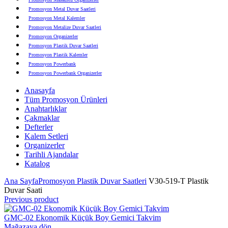
Promosyon Metal Duvar Saatleri
Promosyon Metal Kalemler
Promosyon Metalize Duvar Saatleri
Promosyon Organizerler
Promosyon Plastik Duvar Saatleri
Promosyon Plastik Kalemler
Promosyon Powerbank
Promosyon Powerbank Organizerler
Promosyon Saatli Duvar Tabloları
Anasayfa
Promosyon Şapka
Tüm Promosyon Ürünleri
Promosyon Sekreter Bloknotlar
Anahtarlıklar
Promosyon Seramik ve Porselen Ürünler
Çakmaklar
Promosyon Speakerlar
Defterler
Promosyon Tarihli Ajandalar
Kalem Setleri
Promosyon Teknoloji Ürünleri
Organizerler
Promosyon Telefon Standları
Tarihli Ajandalar
Promosyon Termoslar
Katalog
Promosyon Tişörtler
Promosyon USB Bellekler
Ana Sayfa
Promosyon Plastik Duvar Saatleri
V30-519-T Plastik
Duvar Saati
Previous product
GMC-02 Ekonomik Küçük Boy Gemici Takvim
Mağazaya dön