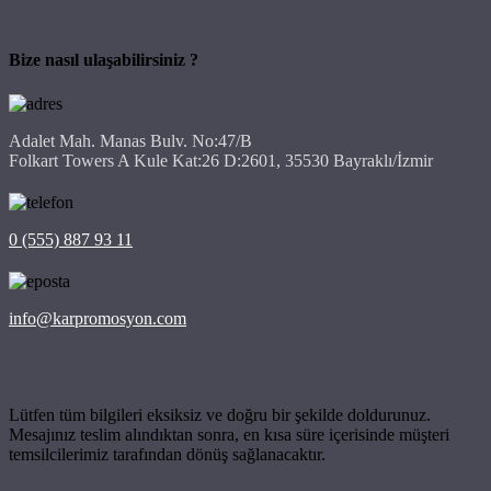
Bize nasıl ulaşabilirsiniz ?
Adalet Mah. Manas Bulv. No:47/B
Folkart Towers A Kule Kat:26 D:2601, 35530 Bayraklı/İzmir
0 (555) 887 93 11
info@karpromosyon.com
Lütfen tüm bilgileri eksiksiz ve doğru bir şekilde doldurunuz.
Mesajınız teslim alındıktan sonra, en kısa süre içerisinde müşteri
temsilcilerimiz tarafından dönüş sağlanacaktır.