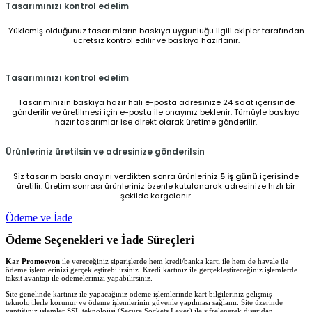
Tasarımınızı kontrol edelim
Yüklemiş olduğunuz tasarımların baskıya uygunluğu ilgili ekipler tarafından
ücretsiz kontrol edilir ve baskıya hazırlanır.
Tasarımınızı kontrol edelim
Tasarımınızın baskıya hazır hali e-posta adresinize 24 saat içerisinde
gönderilir ve üretilmesi için e-posta ile onayınız beklenir. Tümüyle baskıya
hazır tasarımlar ise direkt olarak üretime gönderilir.
Ürünleriniz üretilsin ve adresinize gönderilsin
Siz tasarım baskı onayını verdikten sonra ürünleriniz
5 iş günü
içerisinde
üretilir. Üretim sonrası ürünleriniz özenle kutulanarak adresinize hızlı bir
şekilde kargolanır.
Ödeme ve İade
Ödeme Seçenekleri ve İade Süreçleri
Kar Promosyon
ile vereceğiniz siparişlerde hem kredi/banka kartı ile hem de havale ile
ödeme işlemlerinizi gerçekleştirebilirsiniz. Kredi kartınız ile gerçekleştireceğiniz işlemlerde
taksit avantajı ile ödemelerinizi yapabilirsiniz.
Site genelinde kartınız ile yapacağınız ödeme işlemlerinde kart bilgileriniz gelişmiş
teknolojilerle korunur ve ödeme işlemlerinin güvenle yapılması sağlanır. Site üzerinde
yaptığınız işlemler SSL teknolojisi (Secure Sockets Layer) ile şifrelenerek dışarıdan