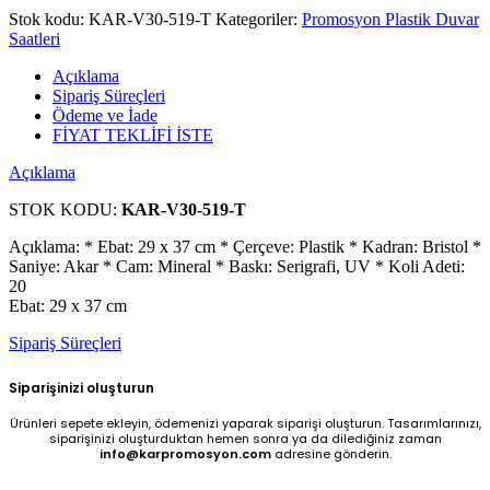
Stok kodu:
KAR-V30-519-T
Kategoriler:
Promosyon Plastik Duvar
Saatleri
Açıklama
Sipariş Süreçleri
Ödeme ve İade
FİYAT TEKLİFİ İSTE
Açıklama
STOK KODU:
KAR-V30-519-T
Açıklama: * Ebat: 29 x 37 cm * Çerçeve: Plastik * Kadran: Bristol *
Saniye: Akar * Cam: Mineral * Baskı: Serigrafi, UV * Koli Adeti:
20
Ebat: 29 x 37 cm
Sipariş Süreçleri
Siparişinizi oluşturun
Ürünleri sepete ekleyin, ödemenizi yaparak siparişi oluşturun. Tasarımlarınızı,
siparişinizi oluşturduktan hemen sonra ya da dilediğiniz zaman
info@karpromosyon.com
adresine gönderin.