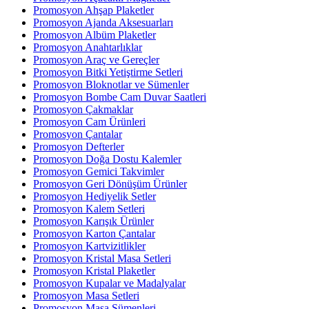
Promosyon Ahşap Plaketler
Promosyon Ajanda Aksesuarları
Promosyon Albüm Plaketler
Promosyon Anahtarlıklar
Promosyon Araç ve Gereçler
Promosyon Bitki Yetiştirme Setleri
Promosyon Bloknotlar ve Sümenler
Promosyon Bombe Cam Duvar Saatleri
Promosyon Çakmaklar
Promosyon Cam Ürünleri
Promosyon Çantalar
Promosyon Defterler
Promosyon Doğa Dostu Kalemler
Promosyon Gemici Takvimler
Promosyon Geri Dönüşüm Ürünler
Promosyon Hediyelik Setler
Promosyon Kalem Setleri
Promosyon Karışık Ürünler
Promosyon Karton Çantalar
Promosyon Kartvizitlikler
Promosyon Kristal Masa Setleri
Promosyon Kristal Plaketler
Promosyon Kupalar ve Madalyalar
Promosyon Masa Setleri
Promosyon Masa Sümenleri