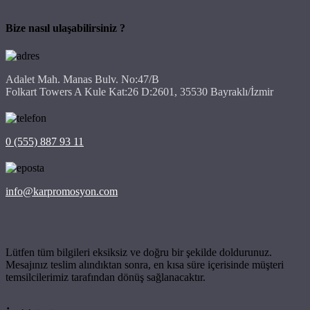
Bize nasıl ulaşabilirsiniz ?
Adalet Mah. Manas Bulv. No:47/B
Folkart Towers A Kule Kat:26 D:2601, 35530 Bayraklı/İzmir
0 (555) 887 93 11
info@karpromosyon.com
Lütfen tüm bilgileri eksiksiz ve doğru bir şekilde doldurunuz.
Mesajınız teslim alındıktan sonra, en kısa süre içerisinde müşteri
temsilcilerimiz tarafından dönüş sağlanacaktır.