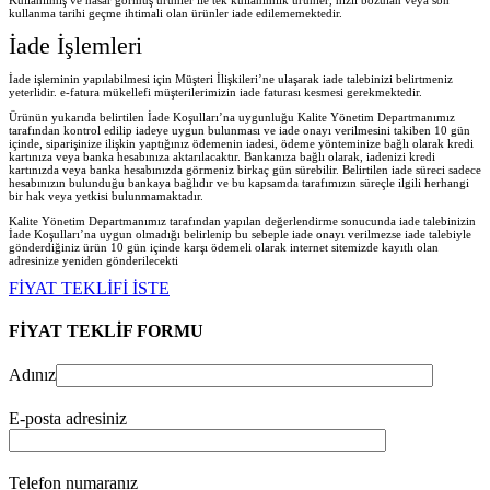
kullanma tarihi geçme ihtimali olan ürünler iade edilememektedir.
İade İşlemleri
İade işleminin yapılabilmesi için Müşteri İlişkileri’ne ulaşarak iade talebinizi belirtmeniz
yeterlidir. e-fatura mükellefi müşterilerimizin iade faturası kesmesi gerekmektedir.
Ürünün yukarıda belirtilen İade Koşulları’na uygunluğu Kalite Yönetim Departmanımız
tarafından kontrol edilip iadeye uygun bulunması ve iade onayı verilmesini takiben 10 gün
içinde, siparişinize ilişkin yaptığınız ödemenin iadesi, ödeme yönteminize bağlı olarak kredi
kartınıza veya banka hesabınıza aktarılacaktır. Bankanıza bağlı olarak, iadenizi kredi
kartınızda veya banka hesabınızda görmeniz birkaç gün sürebilir. Belirtilen iade süreci sadece
hesabınızın bulunduğu bankaya bağlıdır ve bu kapsamda tarafımızın süreçle ilgili herhangi
bir hak veya yetkisi bulunmamaktadır.
Kalite Yönetim Departmanımız tarafından yapılan değerlendirme sonucunda iade talebinizin
İade Koşulları’na uygun olmadığı belirlenip bu sebeple iade onayı verilmezse iade talebiyle
gönderdiğiniz ürün 10 gün içinde karşı ödemeli olarak internet sitemizde kayıtlı olan
adresinize yeniden gönderilecekt
i
FİYAT TEKLİFİ İSTE
FİYAT TEKLİF FORMU
Adınız
E-posta adresiniz
Telefon numaranız