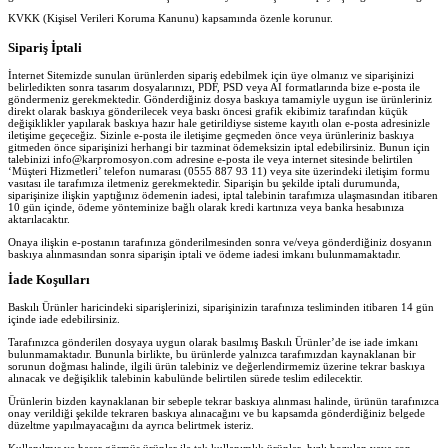
KVKK (Kişisel Verileri Koruma Kanunu) kapsamında özenle korunur.
Sipariş İptali
İnternet Sitemizde sunulan ürünlerden sipariş edebilmek için üye olmanız ve siparişinizi
belirledikten sonra tasarım dosyalarınızı, PDF, PSD veya AI formatlarında bize e-posta ile
göndermeniz gerekmektedir. Gönderdiğiniz dosya baskıya tamamiyle uygun ise ürünleriniz
direkt olarak baskıya gönderilecek veya baskı öncesi grafik ekibimiz tarafından küçük
değişiklikler yapılarak baskıya hazır hale getirildiyse sisteme kayıtlı olan e-posta adresinizle
iletişime geçeceğiz. Sizinle e-posta ile iletişime geçmeden önce veya ürünleriniz baskıya
gitmeden önce siparişinizi herhangi bir tazminat ödemeksizin iptal edebilirsiniz. Bunun için
talebinizi info@karpromosyon.com adresine e-posta ile veya internet sitesinde belirtilen
‘Müşteri Hizmetleri’ telefon numarası (0555 887 93 11) veya site üzerindeki iletişim formu
vasıtası ile tarafımıza iletmeniz gerekmektedir. Siparişin bu şekilde iptali durumunda,
siparişinize ilişkin yaptığınız ödemenin iadesi, iptal talebinin tarafımıza ulaşmasından itibaren
10 gün içinde, ödeme yönteminize bağlı olarak kredi kartınıza veya banka hesabınıza
aktarılacaktır.
Onaya ilişkin e-postanın tarafınıza gönderilmesinden sonra ve/veya gönderdiğiniz dosyanın
baskıya alınmasından sonra siparişin iptali ve ödeme iadesi imkanı bulunmamaktadır.
İade Koşulları
Baskılı Ürünler haricindeki siparişlerinizi, siparişinizin tarafınıza tesliminden itibaren 14 gün
içinde iade edebilirsiniz.
Tarafınızca gönderilen dosyaya uygun olarak basılmış Baskılı Ürünler’de ise iade imkanı
bulunmamaktadır. Bununla birlikte, bu ürünlerde yalnızca tarafımızdan kaynaklanan bir
sorunun doğması halinde, ilgili ürün talebiniz ve değerlendirmemiz üzerine tekrar baskıya
alınacak ve değişiklik talebinin kabulünde belirtilen sürede teslim edilecektir.
Ürünlerin bizden kaynaklanan bir sebeple tekrar baskıya alınması halinde, ürünün tarafınızca
onay verildiği şekilde tekraren baskıya alınacağını ve bu kapsamda gönderdiğiniz belgede
düzeltme yapılmayacağını da ayrıca belirtmek isteriz.
Kullanılmış ve hasar görmüş ürünler ile tek kullanımlık ürünler, hızlı bozulan veya son