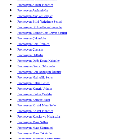
Promosyon Albüm Plaketler
Promosyon Anahtarlıklar
Promosyon Araç ve Gereçler
Promosyon Bitki Yetiştirme Setleri
Promosyon Bloknotlar ve Sümenler
Promosyon Bombe Cam Duvar Saatleri
Promosyon Çakmaklar
Promosyon Cam Ürünleri
Promosyon Çantalar
Promosyon Defterler
Promosyon Doğa Dostu Kalemler
Promosyon Gemici Takvimler
Promosyon Geri Dönüşüm Ürünler
Promosyon Hediyelik Setler
Promosyon Kalem Setleri
Promosyon Karışık Ürünler
Promosyon Karton Çantalar
Promosyon Kartvizitlikler
Promosyon Kristal Masa Setleri
Promosyon Kristal Plaketler
Promosyon Kupalar ve Madalyalar
Promosyon Masa Setleri
Promosyon Masa Sümenleri
Promosyon Masa Takvimleri
Promosyon Masaüstü Organizerler