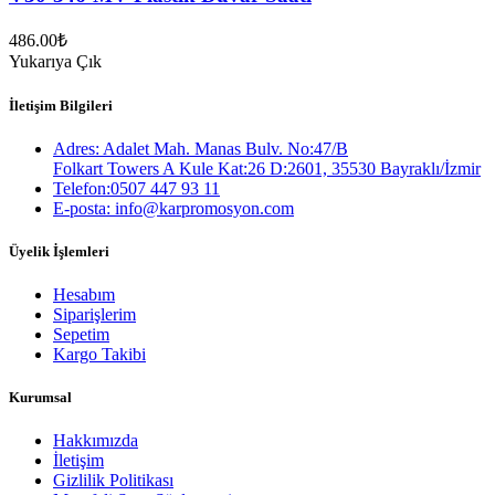
486.00
₺
Yukarıya Çık
İletişim Bilgileri
Adres: Adalet Mah. Manas Bulv. No:47/B
Folkart Towers A Kule Kat:26 D:2601, 35530 Bayraklı/İzmir
Telefon:0507 447 93 11
E-posta: info@karpromosyon.com
Üyelik İşlemleri
Hesabım
Siparişlerim
Sepetim
Kargo Takibi
Kurumsal
Hakkımızda
İletişim
Gizlilik Politikası