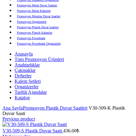
Promosyon Metal Duvar Saatleri
Promosyon Metal Kalemler
Promosyon Metalize Duvar Saatleri
Promosyon Organizerler
Promosyon Plastik Duvar Saatleri
Promosyon Plastik Kalemler
Promosyon Powerbank
Promosyon Powerbank Organizerler
Promosyon Saatli Duvar Tabloları
Anasayfa
Promosyon Şapka
Tüm Promosyon Ürünleri
Promosyon Sekreter Bloknotlar
Anahtarlıklar
Promosyon Seramik ve Porselen Ürünler
Çakmaklar
Promosyon Speakerlar
Defterler
Promosyon Tarihli Ajandalar
Kalem Setleri
Promosyon Teknoloji Ürünleri
Organizerler
Promosyon Telefon Standları
Tarihli Ajandalar
Promosyon Termoslar
Katalog
Promosyon Tişörtler
Promosyon USB Bellekler
Ana Sayfa
Promosyon Plastik Duvar Saatleri
V30-509-K Plastik
Duvar Saati
Previous product
V30-509-S Plastik Duvar Saati
436.00
₺