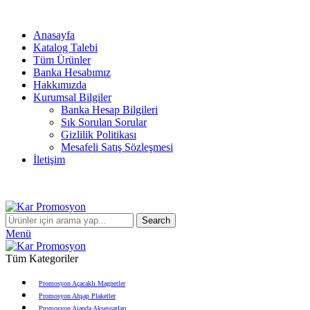
info@karpromosyon.com
/
0 507 447 93 11
Anasayfa
Katalog Talebi
Tüm Ürünler
Banka Hesabımız
Hakkımızda
Kurumsal Bilgiler
Banka Hesap Bilgileri
Sık Sorulan Sorular
Gizlilik Politikası
Mesafeli Satış Sözleşmesi
İletişim
info@karpromosyon.com
/
0507 447 93 11
Search
Menü
Tüm Kategoriler
Promosyon Açacaklı Magnetler
Promosyon Ahşap Plaketler
Promosyon Ajanda Aksesuarları