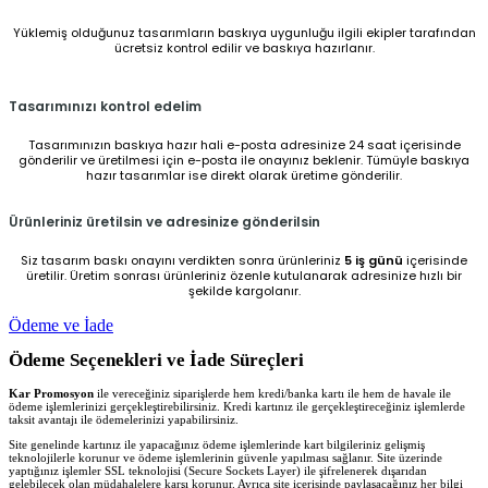
Yüklemiş olduğunuz tasarımların baskıya uygunluğu ilgili ekipler tarafından
ücretsiz kontrol edilir ve baskıya hazırlanır.
Tasarımınızı kontrol edelim
Tasarımınızın baskıya hazır hali e-posta adresinize 24 saat içerisinde
gönderilir ve üretilmesi için e-posta ile onayınız beklenir. Tümüyle baskıya
hazır tasarımlar ise direkt olarak üretime gönderilir.
Ürünleriniz üretilsin ve adresinize gönderilsin
Siz tasarım baskı onayını verdikten sonra ürünleriniz
5 iş günü
içerisinde
üretilir. Üretim sonrası ürünleriniz özenle kutulanarak adresinize hızlı bir
şekilde kargolanır.
Ödeme ve İade
Ödeme Seçenekleri ve İade Süreçleri
Kar Promosyon
ile vereceğiniz siparişlerde hem kredi/banka kartı ile hem de havale ile
ödeme işlemlerinizi gerçekleştirebilirsiniz. Kredi kartınız ile gerçekleştireceğiniz işlemlerde
taksit avantajı ile ödemelerinizi yapabilirsiniz.
Site genelinde kartınız ile yapacağınız ödeme işlemlerinde kart bilgileriniz gelişmiş
teknolojilerle korunur ve ödeme işlemlerinin güvenle yapılması sağlanır. Site üzerinde
yaptığınız işlemler SSL teknolojisi (Secure Sockets Layer) ile şifrelenerek dışarıdan
gelebilecek olan müdahalelere karşı korunur. Ayrıca site içerisinde paylaşacağınız her bilgi