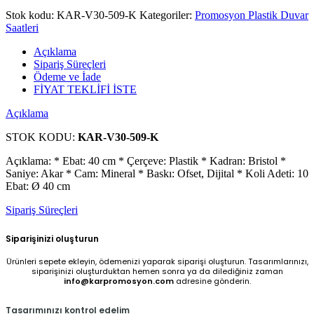
Stok kodu:
KAR-V30-509-K
Kategoriler:
Promosyon Plastik Duvar
Saatleri
Açıklama
Sipariş Süreçleri
Ödeme ve İade
FİYAT TEKLİFİ İSTE
Açıklama
STOK KODU:
KAR-V30-509-K
Açıklama: * Ebat: 40 cm * Çerçeve: Plastik * Kadran: Bristol *
Saniye: Akar * Cam: Mineral * Baskı: Ofset, Dijital * Koli Adeti: 10
Ebat: Ø 40 cm
Sipariş Süreçleri
Siparişinizi oluşturun
Ürünleri sepete ekleyin, ödemenizi yaparak siparişi oluşturun. Tasarımlarınızı,
siparişinizi oluşturduktan hemen sonra ya da dilediğiniz zaman
info@karpromosyon.com
adresine gönderin.
Tasarımınızı kontrol edelim