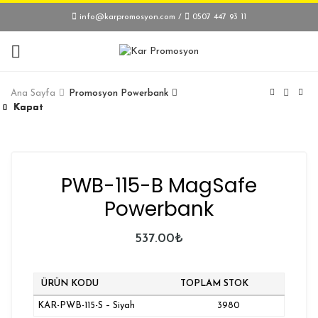
info@karpromosyon.com
/
0507 447 93 11
Ana Sayfa
Promosyon Powerbank
Kapat
Kapat
Kapat
Kapat
Kapat
Kapat
Kapat
Kapat
Kapat
Kapat
PWB-115-B MagSafe
×
Powerbank
Yükleniyor...
537.00
₺
ÜRÜN KODU
TOPLAM STOK
KAR-PWB-115-S – Siyah
3980