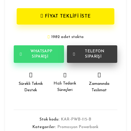
FİYAT TEKLİFİ İSTE
1982 adet stokta
WHATSAPP
TELEFON
SIPARIŞI
SIPARIŞI
Hızlı Tedarik
Sürekli Teknik
Zamanında
Süreçleri
Destek
Teslimat
Stok kodu:
KAR-PWB-115-B
Kategoriler:
Promosyon Powerbank