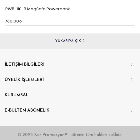
PWB-110-B MagSafe Powerbank
760.00
₺
YUKARIYA ÇIK
İLETIŞIM BILGILERI
ÜYELIK İŞLEMLERI
KURUMSAL
E-BÜLTEN ABONELIK
© 2025 Kar
Promosyon®
- Sitenin tüm hakları saklıdır.