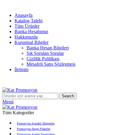
info@karpromosyon.com
/
0 507 447 93 11
Anasayfa
Katalog Talebi
Tüm Ürünler
Banka Hesabımız
Hakkımızda
Kurumsal Bilgiler
Banka Hesap Bilgileri
Sık Sorulan Sorular
Gizlilik Politikası
Mesafeli Satış Sözleşmesi
İletişim
info@karpromosyon.com
/
0507 447 93 11
Search
Menü
Tüm Kategoriler
Promosyon Açacaklı Magnetler
Promosyon Ahşap Plaketler
Promosyon Ajanda Aksesuarları