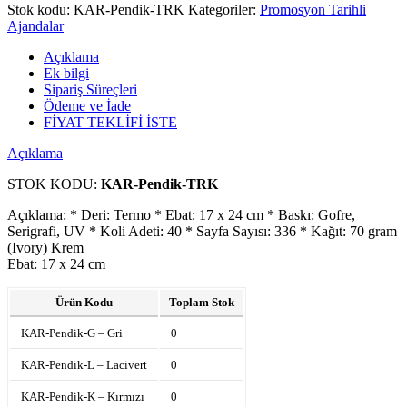
Stok kodu:
KAR-Pendik-TRK
Kategoriler:
Promosyon Tarihli
Ajandalar
Açıklama
Ek bilgi
Sipariş Süreçleri
Ödeme ve İade
FİYAT TEKLİFİ İSTE
Açıklama
STOK KODU:
KAR-Pendik-TRK
Açıklama: * Deri: Termo * Ebat: 17 x 24 cm * Baskı: Gofre,
Serigrafi, UV * Koli Adeti: 40 * Sayfa Sayısı: 336 * Kağıt: 70 gram
(Ivory) Krem
Ebat: 17 x 24 cm
Ürün Kodu
Toplam Stok
KAR-Pendik-G – Gri
0
KAR-Pendik-L – Lacivert
0
KAR-Pendik-K – Kırmızı
0