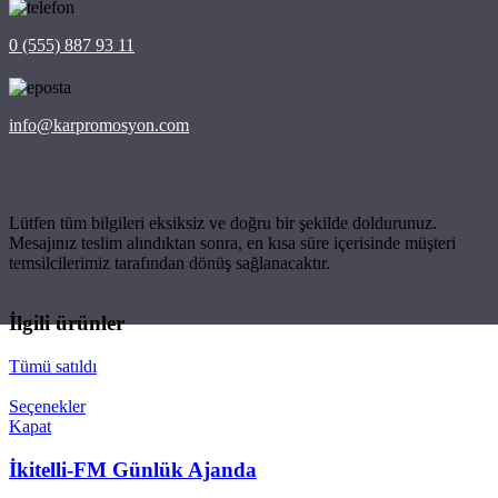
0 (555) 887 93 11
info@karpromosyon.com
Lütfen tüm bilgileri eksiksiz ve doğru bir şekilde doldurunuz.
Mesajınız teslim alındıktan sonra, en kısa süre içerisinde müşteri
temsilcilerimiz tarafından dönüş sağlanacaktır.
İlgili ürünler
Tümü satıldı
Seçenekler
Kapat
İkitelli-FM Günlük Ajanda