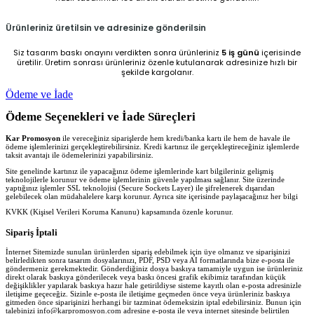
Ürünleriniz üretilsin ve adresinize gönderilsin
Siz tasarım baskı onayını verdikten sonra ürünleriniz
5 iş günü
içerisinde
üretilir. Üretim sonrası ürünleriniz özenle kutulanarak adresinize hızlı bir
şekilde kargolanır.
Ödeme ve İade
Ödeme Seçenekleri ve İade Süreçleri
Kar Promosyon
ile vereceğiniz siparişlerde hem kredi/banka kartı ile hem de havale ile
ödeme işlemlerinizi gerçekleştirebilirsiniz. Kredi kartınız ile gerçekleştireceğiniz işlemlerde
taksit avantajı ile ödemelerinizi yapabilirsiniz.
Site genelinde kartınız ile yapacağınız ödeme işlemlerinde kart bilgileriniz gelişmiş
teknolojilerle korunur ve ödeme işlemlerinin güvenle yapılması sağlanır. Site üzerinde
yaptığınız işlemler SSL teknolojisi (Secure Sockets Layer) ile şifrelenerek dışarıdan
gelebilecek olan müdahalelere karşı korunur. Ayrıca site içerisinde paylaşacağınız her bilgi
KVKK (Kişisel Verileri Koruma Kanunu) kapsamında özenle korunur.
Sipariş İptali
İnternet Sitemizde sunulan ürünlerden sipariş edebilmek için üye olmanız ve siparişinizi
belirledikten sonra tasarım dosyalarınızı, PDF, PSD veya AI formatlarında bize e-posta ile
göndermeniz gerekmektedir. Gönderdiğiniz dosya baskıya tamamiyle uygun ise ürünleriniz
direkt olarak baskıya gönderilecek veya baskı öncesi grafik ekibimiz tarafından küçük
değişiklikler yapılarak baskıya hazır hale getirildiyse sisteme kayıtlı olan e-posta adresinizle
iletişime geçeceğiz. Sizinle e-posta ile iletişime geçmeden önce veya ürünleriniz baskıya
gitmeden önce siparişinizi herhangi bir tazminat ödemeksizin iptal edebilirsiniz. Bunun için
talebinizi info@karpromosyon.com adresine e-posta ile veya internet sitesinde belirtilen