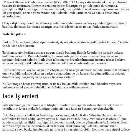
‘Müşteri Hizmetleri’ telefon numarası (0555 887 93 11) veya site üzerindeki iletişim formu
vasıtası ile tarafımıza iletmeniz gerekmektedir. Siparişin bu şekilde iptali durumunda,
siparişinize ilişkin yaptığınız ödemenin iadesi, iptal talebinin tarafımıza ulaşmasından itibaren
10 gün içinde, ödeme yönteminize bağlı olarak kredi kartınıza veya banka hesabınıza
aktarılacaktır.
Onaya ilişkin e-postanın tarafınıza gönderilmesinden sonra ve/veya gönderdiğiniz dosyanın
baskıya alınmasından sonra siparişin iptali ve ödeme iadesi imkanı bulunmamaktadır.
İade Koşulları
Baskılı Ürünler haricindeki siparişlerinizi, siparişinizin tarafınıza tesliminden itibaren 14 gün
içinde iade edebilirsiniz.
Tarafınızca gönderilen dosyaya uygun olarak basılmış Baskılı Ürünler’de ise iade imkanı
bulunmamaktadır. Bununla birlikte, bu ürünlerde yalnızca tarafımızdan kaynaklanan bir
sorunun doğması halinde, ilgili ürün talebiniz ve değerlendirmemiz üzerine tekrar baskıya
alınacak ve değişiklik talebinin kabulünde belirtilen sürede teslim edilecektir.
Ürünlerin bizden kaynaklanan bir sebeple tekrar baskıya alınması halinde, ürünün tarafınızca
onay verildiği şekilde tekraren baskıya alınacağını ve bu kapsamda gönderdiğiniz belgede
düzeltme yapılmayacağını da ayrıca belirtmek isteriz.
Kullanılmış ve hasar görmüş ürünler ile tek kullanımlık ürünler, hızlı bozulan veya son
kullanma tarihi geçme ihtimali olan ürünler iade edilememektedir.
İade İşlemleri
İade işleminin yapılabilmesi için Müşteri İlişkileri’ne ulaşarak iade talebinizi belirtmeniz
yeterlidir. e-fatura mükellefi müşterilerimizin iade faturası kesmesi gerekmektedir.
Ürünün yukarıda belirtilen İade Koşulları’na uygunluğu Kalite Yönetim Departmanımız
tarafından kontrol edilip iadeye uygun bulunması ve iade onayı verilmesini takiben 10 gün
içinde, siparişinize ilişkin yaptığınız ödemenin iadesi, ödeme yönteminize bağlı olarak kredi
kartınıza veya banka hesabınıza aktarılacaktır. Bankanıza bağlı olarak, iadenizi kredi
kartınızda veya banka hesabınızda görmeniz birkaç gün sürebilir. Belirtilen iade süreci sadece