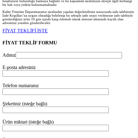
hesabınızın bulunduğu bankaya bağlıdır ve bu kapsamda tarafımızın süreçle ilgili herhangi
bir hak veya yetkisi bulunmamaktadır.
Kalite Yönetim Departmanımız tarafından yapılan değerlendirme sonucunda iade talebinizin
İade Koşulları’na uygun olmadığı belirlenip bu sebeple iade onayı verilmezse iade talebiyle
gönderdiğiniz ürün 10 gün içinde karşı ödemeli olarak internet sitemizde kayıtlı olan
adresinize yeniden gönderilecekt
i
FİYAT TEKLİFİ İSTE
FİYAT TEKLİF FORMU
Adınız
E-posta adresiniz
Telefon numaranız
Şirketiniz (isteğe bağlı)
Ürün miktari (isteğe bağlı)