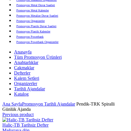
Promosyon Metal Duvar Saatleri
Promosyon Metal Kalemler
Promosyon Metalize Duvar Saatleri
Promosyon Organizerler
Promosyon Plastik Duvar Saatleri
Promosyon Plastik Kalemler
Promosyon Powerbank
Promosyon Powerbank Organizerler
Promosyon Saatli Duvar Tabloları
Anasayfa
Promosyon Şapka
Tüm Promosyon Ürünleri
Promosyon Sekreter Bloknotlar
Anahtarlıklar
Promosyon Seramik ve Porselen Ürünler
Çakmaklar
Promosyon Speakerlar
Defterler
Promosyon Tarihli Ajandalar
Kalem Setleri
Promosyon Teknoloji Ürünleri
Organizerler
Promosyon Telefon Standları
Tarihli Ajandalar
Promosyon Termoslar
Katalog
Promosyon Tişörtler
Promosyon USB Bellekler
Ana Sayfa
Promosyon Tarihli Ajandalar
Pendik-TRK Spiralli
Günlük Ajanda
Previous product
Haliç-TB Tarihsiz Defter
Mağazaya dön