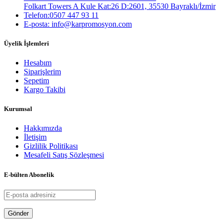
Folkart Towers A Kule Kat:26 D:2601, 35530 Bayraklı/İzmir
Telefon:0507 447 93 11
E-posta: info@karpromosyon.com
Üyelik İşlemleri
Hesabım
Siparişlerim
Sepetim
Kargo Takibi
Kurumsal
Hakkımızda
İletişim
Gizlilik Politikası
Mesafeli Satış Sözleşmesi
E-bülten Abonelik