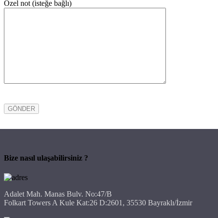
Özel not (isteğe bağlı)
Bize nasıl ulaşabilirsiniz ?
Adalet Mah. Manas Bulv. No:47/B
Folkart Towers A Kule Kat:26 D:2601, 35530 Bayraklı/İzmir