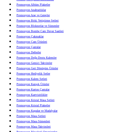
Promosyon Albüm Plaketler
Promosyon Anahtarlıklar
Promosyon Araç ve Gereçler
Promosyon Bitki Yetiştirme Setleri
Promosyon Bloknotlar ve Sümenler
Promosyon Bombe Cam Duvar Saatleri
Promosyon Çakmaklar
Promosyon Cam Ürünleri
Promosyon Çantalar
Promosyon Defterler
Promosyon Doğa Dostu Kalemler
Promosyon Gemici Takvimler
Promosyon Geri Dönüşüm Ürünler
Promosyon Hediyelik Setler
Promosyon Kalem Setleri
Promosyon Karışık Ürünler
Promosyon Karton Çantalar
Promosyon Kartvizitlikler
Promosyon Kristal Masa Setleri
Promosyon Kristal Plaketler
Promosyon Kupalar ve Madalyalar
Promosyon Masa Setleri
Promosyon Masa Sümenleri
Promosyon Masa Takvimleri
Promosyon Masaüstü Organizerler