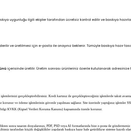
ya uygunluğu ilgili ekipler tarafından ücretsiz kontrol edilir ve baskıya hazırlan
ilir ve üretilmesi için e-posta ile onayınız beklenir. Tümüyle baskıya hazır tasar
günü
içerisinde üretilir. Üretim sonrası ürünleriniz özenle kutulanarak adresinize hı
lemlerinizi gerçekleştirebilirsiniz. Kredi kartınız ile gerçekleştireceğiniz işlemlerde taksit avantaj
erle korunur ve ödeme işlemlerinin güvenle yapılması sağlanır. Site üzerinde yaptığınız işlemler SS
her bilgi KVKK (Kişisel Verileri Koruma Kanunu) kapsamında özenle korunur.
ledikten sonra tasarım dosyalarınızı, PDF, PSD veya AI formatlarında bize e-posta ile göndermen
imiz tarafından küçük değişiklikler yapılarak baskıya hazır hale getirildiyse sisteme kayıtlı olan 