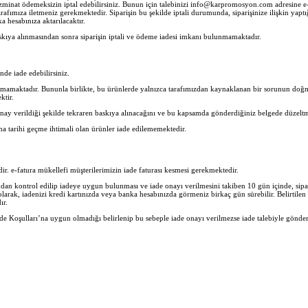
zminat ödemeksizin iptal edebilirsiniz. Bunun için talebinizi info@karpromosyon.com adresine e-po
rafımıza iletmeniz gerekmektedir. Siparişin bu şekilde iptali durumunda, siparişinize ilişkin yaptı
 hesabınıza aktarılacaktır.
skıya alınmasından sonra siparişin iptali ve ödeme iadesi imkanı bulunmamaktadır.
inde iade edebilirsiniz.
nmamaktadır. Bununla birlikte, bu ürünlerde yalnızca tarafımızdan kaynaklanan bir sorunun doğma
ktir.
nay verildiği şekilde tekraren baskıya alınacağını ve bu kapsamda gönderdiğiniz belgede düzeltm
ma tarihi geçme ihtimali olan ürünler iade edilememektedir.
lidir. e-fatura mükellefi müşterilerimizin iade faturası kesmesi gerekmektedir.
n kontrol edilip iadeye uygun bulunması ve iade onayı verilmesini takiben 10 gün içinde, sipar
 olarak, iadenizi kredi kartınızda veya banka hesabınızda görmeniz birkaç gün sürebilir. Belirtil
ır.
e Koşulları’na uygun olmadığı belirlenip bu sebeple iade onayı verilmezse iade talebiyle gönder