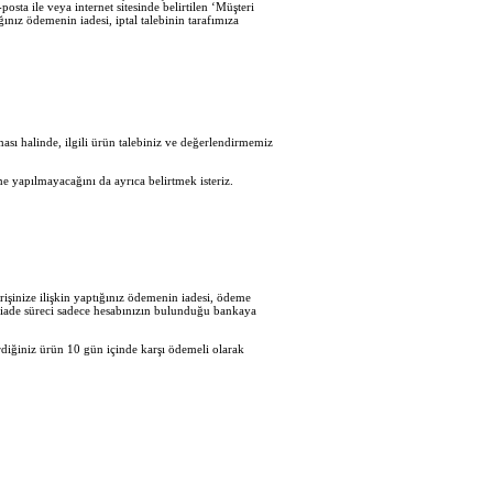
sta ile veya internet sitesinde belirtilen ‘Müşteri
ğınız ödemenin iadesi, iptal talebinin tarafımıza
sı halinde, ilgili ürün talebiniz ve değerlendirmemiz
e yapılmayacağını da ayrıca belirtmek isteriz.
işinize ilişkin yaptığınız ödemenin iadesi, ödeme
en iade süreci sadece hesabınızın bulunduğu bankaya
diğiniz ürün 10 gün içinde karşı ödemeli olarak