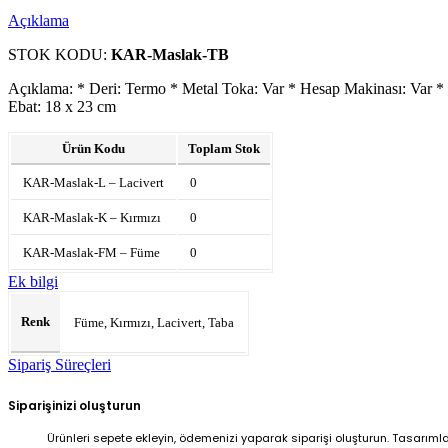
Açıklama
STOK KODU:
KAR-Maslak-TB
Açıklama: * Deri: Termo * Metal Toka: Var * Hesap Makinası: Var * E
Ebat: 18 x 23 cm
Ürün Kodu
Toplam Stok
KAR-Maslak-L – Lacivert
0
KAR-Maslak-K – Kırmızı
0
KAR-Maslak-FM – Füme
0
Ek bilgi
Renk
Füme, Kırmızı, Lacivert, Taba
Sipariş Süreçleri
Siparişinizi oluşturun
Ürünleri sepete ekleyin, ödemenizi yaparak siparişi oluşturun. Tasarıml