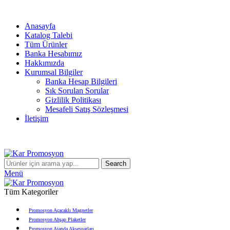
info@karpromosyon.com
/
0 507 447 93 11
Anasayfa
Katalog Talebi
Tüm Ürünler
Banka Hesabımız
Hakkımızda
Kurumsal Bilgiler
Banka Hesap Bilgileri
Sık Sorulan Sorular
Gizlilik Politikası
Mesafeli Satış Sözleşmesi
İletişim
Search
Menü
Tüm Kategoriler
Promosyon Açacaklı Magnetler
Promosyon Ahşap Plaketler
Promosyon Ajanda Aksesuarları