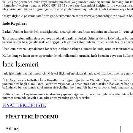
ile iletişime geçmeden önce veya ürünleriniz baskıya gitmeden önce siparişinizi herhangi bir ta
Hizmetleri’ telefon numarası (0555 887 93 11) veya site üzerindeki iletişim formu vasıtası ile ta
ulaşmasından itibaren 10 gün içinde, ödeme yönteminize bağlı olarak kredi kartınıza veya banka
Onaya ilişkin e-postanın tarafınıza gönderilmesinden sonra ve/veya gönderdiğiniz dosyanın ba
İade Koşulları
Baskılı Ürünler haricindeki siparişlerinizi, siparişinizin tarafınıza tesliminden itibaren 14 gün iç
Tarafınızca gönderilen dosyaya uygun olarak basılmış Baskılı Ürünler’de ise iade imkanı bulu
üzerine tekrar baskıya alınacak ve değişiklik talebinin kabulünde belirtilen sürede teslim edilece
Ürünlerin bizden kaynaklanan bir sebeple tekrar baskıya alınması halinde, ürünün tarafınızca o
Kullanılmış ve hasar görmüş ürünler ile tek kullanımlık ürünler, hızlı bozulan veya son kullan
İade İşlemleri
İade işleminin yapılabilmesi için Müşteri İlişkileri’ne ulaşarak iade talebinizi belirtmeniz yeter
Ürünün yukarıda belirtilen İade Koşulları’na uygunluğu Kalite Yönetim Departmanımız tarafında
yönteminize bağlı olarak kredi kartınıza veya banka hesabınıza aktarılacaktır. Bankanıza bağlı
bağlıdır ve bu kapsamda tarafımızın süreçle ilgili herhangi bir hak veya yetkisi bulunmamaktad
Kalite Yönetim Departmanımız tarafından yapılan değerlendirme sonucunda iade talebinizin İad
internet sitemizde kayıtlı olan adresinize yeniden gönderilecekt
i
FİYAT TEKLİFİ İSTE
FİYAT TEKLİF FORMU
Adınız