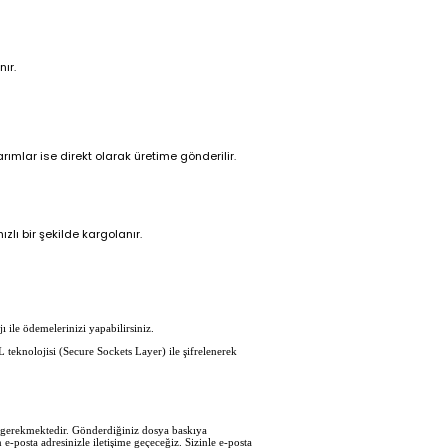
ır.
ımlar ise direkt olarak üretime gönderilir.
zlı bir şekilde kargolanır.
ı ile ödemelerinizi yapabilirsiniz.
L teknolojisi (Secure Sockets Layer) ile şifrelenerek
iz gerekmektedir. Gönderdiğiniz dosya baskıya
e-posta adresinizle iletişime geçeceğiz. Sizinle e-posta