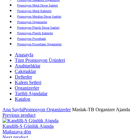
Promosyon Metal Duvar Saatleri
Promosyon Metal Kalemler
Promosyon Metalize Duvar Saatleri
Promosyon Organizerler
Promosyon Plastik Duvar Saatleri
Promosyon Plastik Kalemler
Promosyon Powerbank
Promosyon Powerbank Organizerler
Promosyon Saatli Duvar Tabloları
Anasayfa
Promosyon Şapka
Tüm Promosyon Ürünleri
Promosyon Sekreter Bloknotlar
Anahtarlıklar
Promosyon Seramik ve Porselen Ürünler
Çakmaklar
Promosyon Speakerlar
Defterler
Promosyon Tarihli Ajandalar
Kalem Setleri
Promosyon Teknoloji Ürünleri
Organizerler
Promosyon Telefon Standları
Tarihli Ajandalar
Promosyon Termoslar
Katalog
Promosyon Tişörtler
Promosyon USB Bellekler
Ana Sayfa
Promosyon Organizerler
Maslak-TB Organizer Ajanda
Previous product
Kandilli-S Günlük Ajanda
Mağazaya dön
Next product