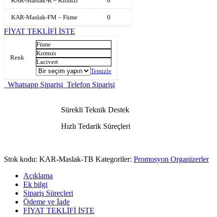
KAR-Maslak-K – Kırmızı
0
KAR-Maslak-FM – Füme
0
FİYAT TEKLİFİ İSTE
Füme
Kırmızı
Renk
Lacivert
Temizle
Whatsapp Siparişi
Telefon Siparişi
Sürekli Teknik Destek
Hızlı Tedarik Süreçleri
Stok kodu:
KAR-Maslak-TB
Kategoriler:
Promosyon Organizerler
Açıklama
Ek bilgi
Sipariş Süreçleri
Ödeme ve İade
FİYAT TEKLİFİ İSTE