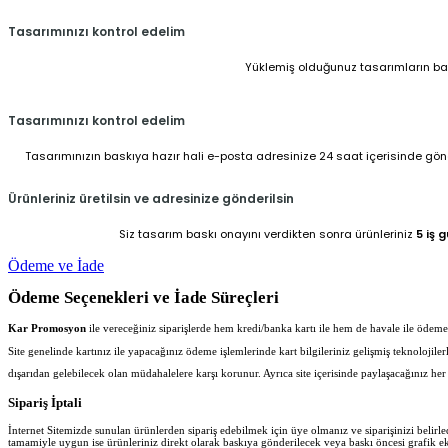
Tasarımınızı kontrol edelim
Yüklemiş olduğunuz tasarımların baskı
Tasarımınızı kontrol edelim
Tasarımınızın baskıya hazır hali e-posta adresinize 24 saat içerisinde gönder
Ürünleriniz üretilsin ve adresinize gönderilsin
Siz tasarım baskı onayını verdikten sonra ürünleriniz
5 iş 
Ödeme ve İade
Ödeme Seçenekleri ve İade Süreçleri
Kar Promosyon
ile vereceğiniz siparişlerde hem kredi/banka kartı ile hem de havale ile ödeme iş
Site genelinde kartınız ile yapacağınız ödeme işlemlerinde kart bilgileriniz gelişmiş teknolojil
dışarıdan gelebilecek olan müdahalelere karşı korunur. Ayrıca site içerisinde paylaşacağınız 
Sipariş İptali
İnternet Sitemizde sunulan ürünlerden sipariş edebilmek için üye olmanız ve siparişinizi belir
tamamiyle uygun ise ürünleriniz direkt olarak baskıya gönderilecek veya baskı öncesi grafik ekib