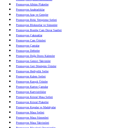
Promosyon Albüm Plaketler
Promosyon Anahtarlıklar
Promosyon Araç ve Gereçler
Promosyon Bitki Yetiştirme Setleri
Promosyon Bloknotlar ve Sümenler
Promosyon Bombe Cam Duvar Saatleri
Promosyon Çakmaklar
Promosyon Cam Ürünleri
Promosyon Çantalar
Promosyon Defterler
Promosyon Doğa Dostu Kalemler
Promosyon Gemici Takvimler
Promosyon Geri Dönüşüm Ürünler
Promosyon Hediyelik Setler
Promosyon Kalem Setleri
Promosyon Karışık Ürünler
Promosyon Karton Çantalar
Promosyon Kartvizitlikler
Promosyon Kristal Masa Setleri
Promosyon Kristal Plaketler
Promosyon Kupalar ve Madalyalar
Promosyon Masa Setleri
Promosyon Masa Sümenleri
Promosyon Masa Takvimleri
Promosyon Masaüstü Organizerler