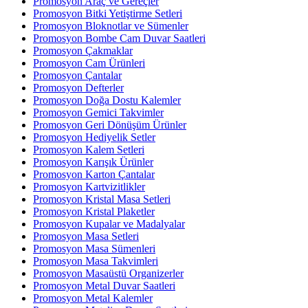
Promosyon Araç ve Gereçler
Promosyon Bitki Yetiştirme Setleri
Promosyon Bloknotlar ve Sümenler
Promosyon Bombe Cam Duvar Saatleri
Promosyon Çakmaklar
Promosyon Cam Ürünleri
Promosyon Çantalar
Promosyon Defterler
Promosyon Doğa Dostu Kalemler
Promosyon Gemici Takvimler
Promosyon Geri Dönüşüm Ürünler
Promosyon Hediyelik Setler
Promosyon Kalem Setleri
Promosyon Karışık Ürünler
Promosyon Karton Çantalar
Promosyon Kartvizitlikler
Promosyon Kristal Masa Setleri
Promosyon Kristal Plaketler
Promosyon Kupalar ve Madalyalar
Promosyon Masa Setleri
Promosyon Masa Sümenleri
Promosyon Masa Takvimleri
Promosyon Masaüstü Organizerler
Promosyon Metal Duvar Saatleri
Promosyon Metal Kalemler