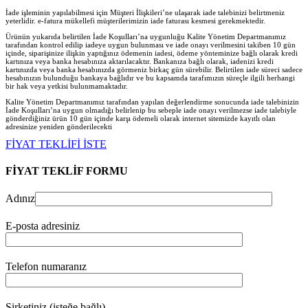
İade işleminin yapılabilmesi için Müşteri İlişkileri’ne ulaşarak iade talebinizi belirtmeniz
yeterlidir. e-fatura mükellefi müşterilerimizin iade faturası kesmesi gerekmektedir.
Ürünün yukarıda belirtilen İade Koşulları’na uygunluğu Kalite Yönetim Departmanımız
tarafından kontrol edilip iadeye uygun bulunması ve iade onayı verilmesini takiben 10 gün
içinde, siparişinize ilişkin yaptığınız ödemenin iadesi, ödeme yönteminize bağlı olarak kredi
kartınıza veya banka hesabınıza aktarılacaktır. Bankanıza bağlı olarak, iadenizi kredi
kartınızda veya banka hesabınızda görmeniz birkaç gün sürebilir. Belirtilen iade süreci sadece
hesabınızın bulunduğu bankaya bağlıdır ve bu kapsamda tarafımızın süreçle ilgili herhangi
bir hak veya yetkisi bulunmamaktadır.
Kalite Yönetim Departmanımız tarafından yapılan değerlendirme sonucunda iade talebinizin
İade Koşulları’na uygun olmadığı belirlenip bu sebeple iade onayı verilmezse iade talebiyle
gönderdiğiniz ürün 10 gün içinde karşı ödemeli olarak internet sitemizde kayıtlı olan
adresinize yeniden gönderilecekt
i
FİYAT TEKLİFİ İSTE
FİYAT TEKLİF FORMU
Adınız
E-posta adresiniz
Telefon numaranız
Şirketiniz (isteğe bağlı)