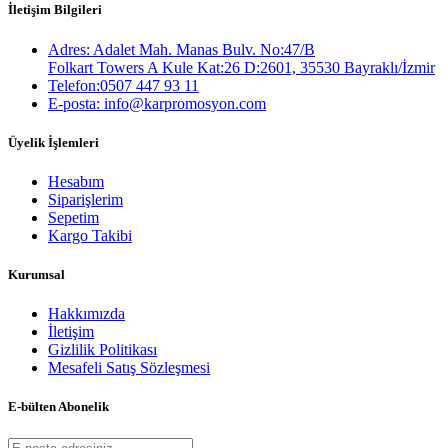
İletişim Bilgileri
Adres: Adalet Mah. Manas Bulv. No:47/B
Folkart Towers A Kule Kat:26 D:2601, 35530 Bayraklı/İzmir
Telefon:0507 447 93 11
E-posta: info@karpromosyon.com
Üyelik İşlemleri
Hesabım
Siparişlerim
Sepetim
Kargo Takibi
Kurumsal
Hakkımızda
İletişim
Gizlilik Politikası
Mesafeli Satış Sözleşmesi
E-bülten Abonelik