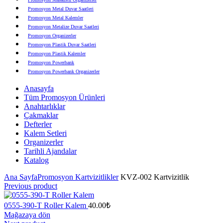
Promosyon Metal Duvar Saatleri
Promosyon Metal Kalemler
Promosyon Metalize Duvar Saatleri
Promosyon Organizerler
Promosyon Plastik Duvar Saatleri
Promosyon Plastik Kalemler
Promosyon Powerbank
Promosyon Powerbank Organizerler
Promosyon Saatli Duvar Tabloları
Anasayfa
Promosyon Şapka
Tüm Promosyon Ürünleri
Promosyon Sekreter Bloknotlar
Anahtarlıklar
Promosyon Seramik ve Porselen Ürünler
Çakmaklar
Promosyon Speakerlar
Defterler
Promosyon Tarihli Ajandalar
Kalem Setleri
Promosyon Teknoloji Ürünleri
Organizerler
Promosyon Telefon Standları
Tarihli Ajandalar
Promosyon Termoslar
Katalog
Promosyon Tişörtler
Promosyon USB Bellekler
Ana Sayfa
Promosyon Kartvizitlikler
KVZ-002 Kartvizitlik
Previous product
0555-390-T Roller Kalem
40.00
₺
Mağazaya dön