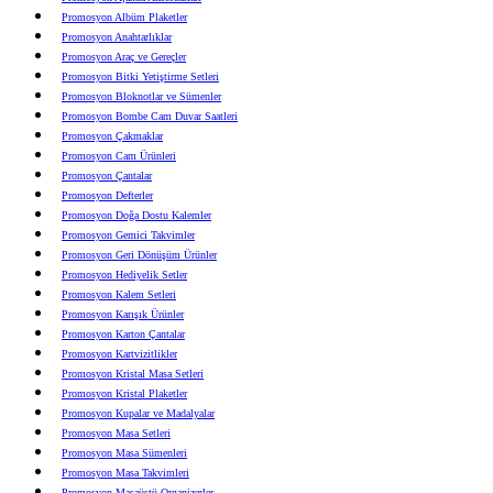
Promosyon Albüm Plaketler
Promosyon Anahtarlıklar
Promosyon Araç ve Gereçler
Promosyon Bitki Yetiştirme Setleri
Promosyon Bloknotlar ve Sümenler
Promosyon Bombe Cam Duvar Saatleri
Promosyon Çakmaklar
Promosyon Cam Ürünleri
Promosyon Çantalar
Promosyon Defterler
Promosyon Doğa Dostu Kalemler
Promosyon Gemici Takvimler
Promosyon Geri Dönüşüm Ürünler
Promosyon Hediyelik Setler
Promosyon Kalem Setleri
Promosyon Karışık Ürünler
Promosyon Karton Çantalar
Promosyon Kartvizitlikler
Promosyon Kristal Masa Setleri
Promosyon Kristal Plaketler
Promosyon Kupalar ve Madalyalar
Promosyon Masa Setleri
Promosyon Masa Sümenleri
Promosyon Masa Takvimleri
Promosyon Masaüstü Organizerler