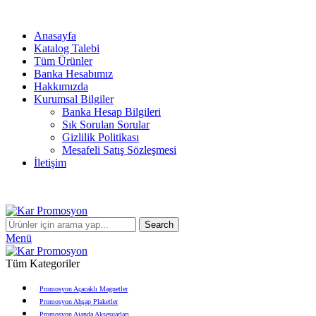
info@karpromosyon.com
/
0 507 447 93 11
Anasayfa
Katalog Talebi
Tüm Ürünler
Banka Hesabımız
Hakkımızda
Kurumsal Bilgiler
Banka Hesap Bilgileri
Sık Sorulan Sorular
Gizlilik Politikası
Mesafeli Satış Sözleşmesi
İletişim
info@karpromosyon.com
/
0507 447 93 11
Search
Menü
Tüm Kategoriler
Promosyon Açacaklı Magnetler
Promosyon Ahşap Plaketler
Promosyon Ajanda Aksesuarları