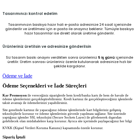
Tasarımınızı kontrol edelim
Tasarımınızın baskıya hazır hali e-posta adresinize 24 saat içerisinde
gönderilir ve üretilmesi için e-posta ile onayınız beklenir. Tümüyle baskıya
hazır tasarımlar ise direkt olarak üretime gönderilir.
Ürünleriniz üretilsin ve adresinize gönderilsin
Siz tasarım baskı onayını verdikten sonra ürünleriniz
5 iş günü
içerisinde
üretilir. Üretim sonrası ürünleriniz özenle kutulanarak adresinize hızlı bir
şekilde kargolanır.
Ödeme ve İade
Ödeme Seçenekleri ve İade Süreçleri
Kar Promosyon
ile vereceğiniz siparişlerde hem kredi/banka kartı ile hem de havale ile
ödeme işlemlerinizi gerçekleştirebilirsiniz. Kredi kartınız ile gerçekleştireceğiniz işlemlerde
taksit avantajı ile ödemelerinizi yapabilirsiniz.
Site genelinde kartınız ile yapacağınız ödeme işlemlerinde kart bilgileriniz gelişmiş
teknolojilerle korunur ve ödeme işlemlerinin güvenle yapılması sağlanır. Site üzerinde
yaptığınız işlemler SSL teknolojisi (Secure Sockets Layer) ile şifrelenerek dışarıdan
gelebilecek olan müdahalelere karşı korunur. Ayrıca site içerisinde paylaşacağınız her bilgi
KVKK (Kişisel Verileri Koruma Kanunu) kapsamında özenle korunur.
Sipariş İptali