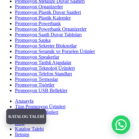
Promosyon Metalize Duvar Saatleri
Promosyon Organizerler
Promosyon Plastik Duvar Saatleri
Promosyon Plastik Kalemler
Promosyon Powerbank
Promosyon Powerbank Organizerler
Promosyon Saatli Duvar Tabloları
Promosyon Şapka
Promosyon Sekreter Bloknotlar
Promosyon Seramik ve Porselen Ürünler
Promosyon Speakerlar
Promosyon Tarihli Ajandalar
Promosyon Teknoloji Ürünleri
Promosyon Telefon Standları
Promosyon Termoslar
Promosyon Tişörtler
Promosyon USB Bellekler
Anasayfa
Tüm Promosyon Ürünleri
Banka Hesap Bilgileri
KATALOG TALEBİ
Hakkımızda
Blog
Katalog Talebi
İletişim