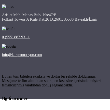
Adalet Mah. Manas Bulv. No:47/B
Folkart Towers A Kule Kat:26 D:2601, 35530 Bayraklı/İzmir
0 (555) 887 93 11
info@karpromosyon.com
Lütfen tüm bilgileri eksiksiz ve doğru bir şekilde doldurunuz.
Mesajınız teslim alındıktan sonra, en kısa süre içerisinde müşteri
temsilcilerimiz tarafından dönüş sağlanacaktır.
İlgili ürünler