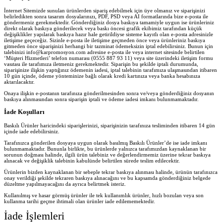
İnternet Sitemizde sunulan ürünlerden sipariş edebilmek için üye olmanız ve siparişinizi
belirledikten sonra tasarım dosyalarınızı, PDF, PSD veya AI formatlarında bize e-posta ile
göndermeniz gerekmektedir. Gönderdiğiniz dosya baskıya tamamiyle uygun ise ürünleriniz
direkt olarak baskıya gönderilecek veya baskı öncesi grafik ekibimiz tarafından küçük
değişiklikler yapılarak baskıya hazır hale getirildiyse sisteme kayıtlı olan e-posta adresinizle
iletişime geçeceğiz. Sizinle e-posta ile iletişime geçmeden önce veya ürünleriniz baskıya
gitmeden önce siparişinizi herhangi bir tazminat ödemeksizin iptal edebilirsiniz. Bunun için
talebinizi info@karpromosyon.com adresine e-posta ile veya internet sitesinde belirtilen
‘Müşteri Hizmetleri’ telefon numarası (0555 887 93 11) veya site üzerindeki iletişim formu
vasıtası ile tarafımıza iletmeniz gerekmektedir. Siparişin bu şekilde iptali durumunda,
siparişinize ilişkin yaptığınız ödemenin iadesi, iptal talebinin tarafımıza ulaşmasından itibaren
10 gün içinde, ödeme yönteminize bağlı olarak kredi kartınıza veya banka hesabınıza
aktarılacaktır.
Onaya ilişkin e-postanın tarafınıza gönderilmesinden sonra ve/veya gönderdiğiniz dosyanın
baskıya alınmasından sonra siparişin iptali ve ödeme iadesi imkanı bulunmamaktadır.
İade Koşulları
Baskılı Ürünler haricindeki siparişlerinizi, siparişinizin tarafınıza tesliminden itibaren 14 gün
içinde iade edebilirsiniz.
Tarafınızca gönderilen dosyaya uygun olarak basılmış Baskılı Ürünler’de ise iade imkanı
bulunmamaktadır. Bununla birlikte, bu ürünlerde yalnızca tarafımızdan kaynaklanan bir
sorunun doğması halinde, ilgili ürün talebiniz ve değerlendirmemiz üzerine tekrar baskıya
alınacak ve değişiklik talebinin kabulünde belirtilen sürede teslim edilecektir.
Ürünlerin bizden kaynaklanan bir sebeple tekrar baskıya alınması halinde, ürünün tarafınızca
onay verildiği şekilde tekraren baskıya alınacağını ve bu kapsamda gönderdiğiniz belgede
düzeltme yapılmayacağını da ayrıca belirtmek isteriz.
Kullanılmış ve hasar görmüş ürünler ile tek kullanımlık ürünler, hızlı bozulan veya son
kullanma tarihi geçme ihtimali olan ürünler iade edilememektedir.
İade İşlemleri