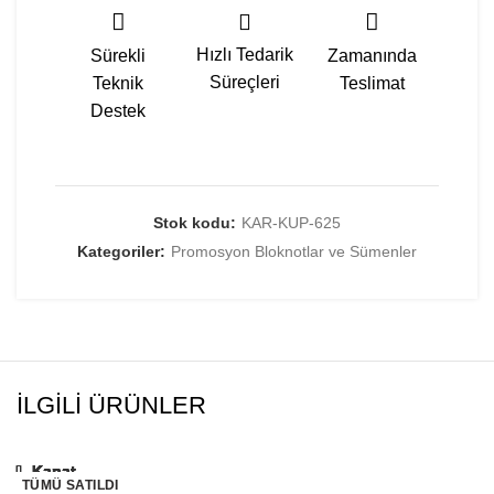
Hızlı Tedarik
Sürekli
Zamanında
Süreçleri
Teknik
Teslimat
Destek
Stok kodu:
KAR-KUP-625
Kategoriler:
Promosyon Bloknotlar ve Sümenler
İLGILI ÜRÜNLER
Kapat
Kapat
Kapat
Kapat
Kapat
Kapat
Kapat
Kapat
Kapat
Kapat
TÜMÜ SATILDI
TÜMÜ SATILDI
TÜMÜ SATILDI
TÜMÜ SATILDI
TÜMÜ SATILDI
TÜMÜ SATILDI
TÜMÜ SATILDI
TÜMÜ SATILDI
TÜMÜ SATILDI
TÜMÜ SATILDI