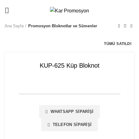
info@karpromosyon.com
/
0507 447 93 11
Ana Sayfa
Promosyon Bloknotlar ve Sümenler
TÜMÜ SATILDI
KUP-625 Küp Bloknot
FİYAT TEKLİFİ İSTE
WHATSAPP SIPARIŞI
TELEFON SIPARIŞI