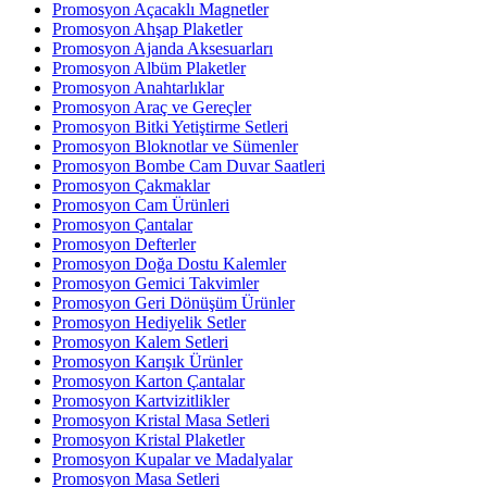
Promosyon Açacaklı Magnetler
Promosyon Ahşap Plaketler
Promosyon Ajanda Aksesuarları
Promosyon Albüm Plaketler
Promosyon Anahtarlıklar
Promosyon Araç ve Gereçler
Promosyon Bitki Yetiştirme Setleri
Promosyon Bloknotlar ve Sümenler
Promosyon Bombe Cam Duvar Saatleri
Promosyon Çakmaklar
Promosyon Cam Ürünleri
Promosyon Çantalar
Promosyon Defterler
Promosyon Doğa Dostu Kalemler
Promosyon Gemici Takvimler
Promosyon Geri Dönüşüm Ürünler
Promosyon Hediyelik Setler
Promosyon Kalem Setleri
Promosyon Karışık Ürünler
Promosyon Karton Çantalar
Promosyon Kartvizitlikler
Promosyon Kristal Masa Setleri
Promosyon Kristal Plaketler
Promosyon Kupalar ve Madalyalar
Promosyon Masa Setleri