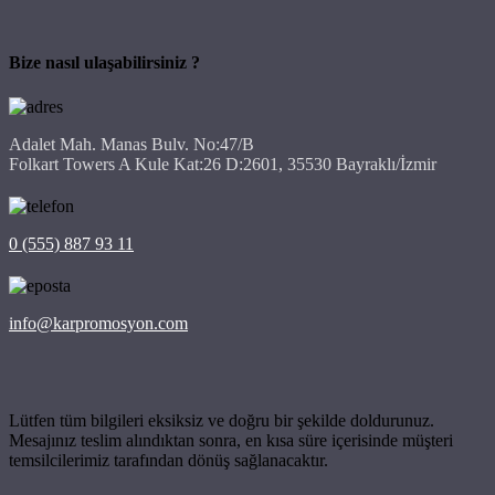
Bize nasıl ulaşabilirsiniz ?
Adalet Mah. Manas Bulv. No:47/B
Folkart Towers A Kule Kat:26 D:2601, 35530 Bayraklı/İzmir
0 (555) 887 93 11
info@karpromosyon.com
Lütfen tüm bilgileri eksiksiz ve doğru bir şekilde doldurunuz.
Mesajınız teslim alındıktan sonra, en kısa süre içerisinde müşteri
temsilcilerimiz tarafından dönüş sağlanacaktır.