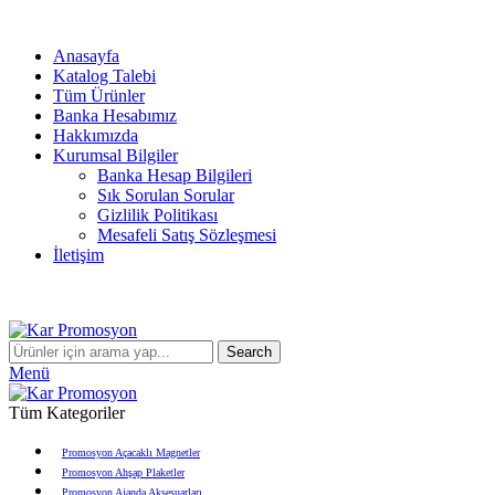
info@karpromosyon.com
/
0 507 447 93 11
Anasayfa
Katalog Talebi
Tüm Ürünler
Banka Hesabımız
Hakkımızda
Kurumsal Bilgiler
Banka Hesap Bilgileri
Sık Sorulan Sorular
Gizlilik Politikası
Mesafeli Satış Sözleşmesi
İletişim
info@karpromosyon.com
/
0507 447 93 11
Search
Menü
Tüm Kategoriler
Promosyon Açacaklı Magnetler
Promosyon Ahşap Plaketler
Promosyon Ajanda Aksesuarları