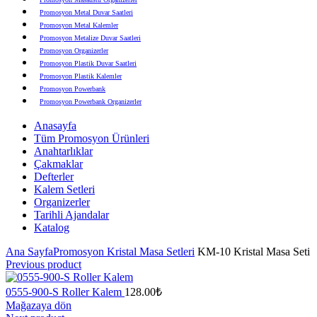
Promosyon Metal Duvar Saatleri
Promosyon Metal Kalemler
Promosyon Metalize Duvar Saatleri
Promosyon Organizerler
Promosyon Plastik Duvar Saatleri
Promosyon Plastik Kalemler
Promosyon Powerbank
Promosyon Powerbank Organizerler
Promosyon Saatli Duvar Tabloları
Anasayfa
Promosyon Şapka
Tüm Promosyon Ürünleri
Promosyon Sekreter Bloknotlar
Anahtarlıklar
Promosyon Seramik ve Porselen Ürünler
Çakmaklar
Promosyon Speakerlar
Defterler
Promosyon Tarihli Ajandalar
Kalem Setleri
Promosyon Teknoloji Ürünleri
Organizerler
Promosyon Telefon Standları
Tarihli Ajandalar
Promosyon Termoslar
Katalog
Promosyon Tişörtler
Promosyon USB Bellekler
Ana Sayfa
Promosyon Kristal Masa Setleri
KM-10 Kristal Masa Seti
Previous product
0555-900-S Roller Kalem
128.00
₺
Mağazaya dön