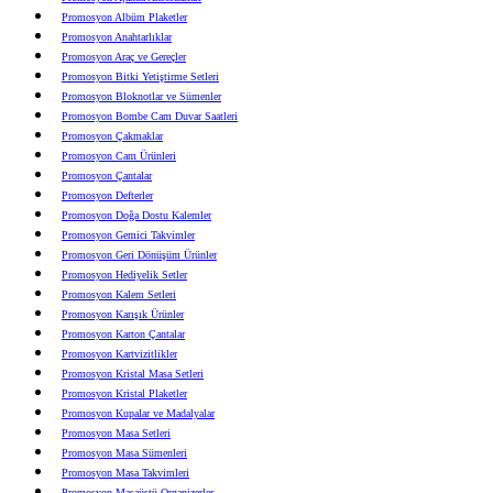
Promosyon Albüm Plaketler
Promosyon Anahtarlıklar
Promosyon Araç ve Gereçler
Promosyon Bitki Yetiştirme Setleri
Promosyon Bloknotlar ve Sümenler
Promosyon Bombe Cam Duvar Saatleri
Promosyon Çakmaklar
Promosyon Cam Ürünleri
Promosyon Çantalar
Promosyon Defterler
Promosyon Doğa Dostu Kalemler
Promosyon Gemici Takvimler
Promosyon Geri Dönüşüm Ürünler
Promosyon Hediyelik Setler
Promosyon Kalem Setleri
Promosyon Karışık Ürünler
Promosyon Karton Çantalar
Promosyon Kartvizitlikler
Promosyon Kristal Masa Setleri
Promosyon Kristal Plaketler
Promosyon Kupalar ve Madalyalar
Promosyon Masa Setleri
Promosyon Masa Sümenleri
Promosyon Masa Takvimleri
Promosyon Masaüstü Organizerler