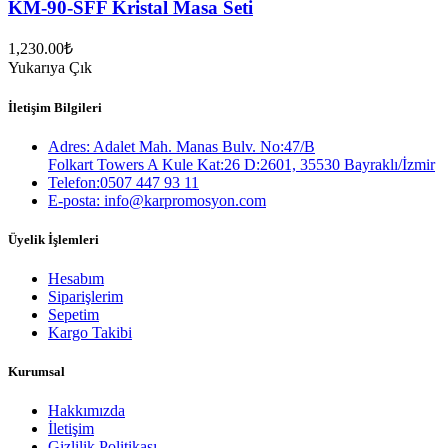
KM-90-SFF Kristal Masa Seti
1,230.00
₺
Yukarıya Çık
İletişim Bilgileri
Adres: Adalet Mah. Manas Bulv. No:47/B
Folkart Towers A Kule Kat:26 D:2601, 35530 Bayraklı/İzmir
Telefon:0507 447 93 11
E-posta: info@karpromosyon.com
Üyelik İşlemleri
Hesabım
Siparişlerim
Sepetim
Kargo Takibi
Kurumsal
Hakkımızda
İletişim
Gizlilik Politikası