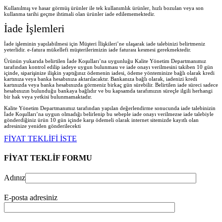
Kullanılmış ve hasar görmüş ürünler ile tek kullanımlık ürünler, hızlı bozulan veya son
kullanma tarihi geçme ihtimali olan ürünler iade edilememektedir.
İade İşlemleri
İade işleminin yapılabilmesi için Müşteri İlişkileri’ne ulaşarak iade talebinizi belirtmeniz
yeterlidir. e-fatura mükellefi müşterilerimizin iade faturası kesmesi gerekmektedir.
Ürünün yukarıda belirtilen İade Koşulları’na uygunluğu Kalite Yönetim Departmanımız
tarafından kontrol edilip iadeye uygun bulunması ve iade onayı verilmesini takiben 10 gün
içinde, siparişinize ilişkin yaptığınız ödemenin iadesi, ödeme yönteminize bağlı olarak kredi
kartınıza veya banka hesabınıza aktarılacaktır. Bankanıza bağlı olarak, iadenizi kredi
kartınızda veya banka hesabınızda görmeniz birkaç gün sürebilir. Belirtilen iade süreci sadece
hesabınızın bulunduğu bankaya bağlıdır ve bu kapsamda tarafımızın süreçle ilgili herhangi
bir hak veya yetkisi bulunmamaktadır.
Kalite Yönetim Departmanımız tarafından yapılan değerlendirme sonucunda iade talebinizin
İade Koşulları’na uygun olmadığı belirlenip bu sebeple iade onayı verilmezse iade talebiyle
gönderdiğiniz ürün 10 gün içinde karşı ödemeli olarak internet sitemizde kayıtlı olan
adresinize yeniden gönderilecekt
i
FİYAT TEKLİFİ İSTE
FİYAT TEKLİF FORMU
Adınız
E-posta adresiniz