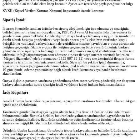
yaptığınız işlemler SSL teknolojisi (Secure Sockets Layer) ile şifrelenerek dışarıdan
gelebilecek olan müdahalelere karşı korunur. Ayrıca site içerisinde paylaşacağınız her bilgi
KVKK (Kişisel Verileri Koruma Kanunu) kapsamında özenle korunur.
Sipariş İptali
İnternet Sitemizde sunulan ürünlerden sipariş edebilmek için üye olmanız ve siparişinizi
belirledikten sonra tasarım dosyalarınızı, PDF, PSD veya AI formatlarında bize e-posta ile
göndermeniz gerekmektedir. Gönderdiğiniz dosya baskıya tamamiyle uygun ise ürünleriniz
direkt olarak baskıya gönderilecek veya baskı öncesi grafik ekibimiz tarafından küçük
değişiklikler yapılarak baskıya hazır hale getirildiyse sisteme kayıtlı olan e-posta adresinizle
iletişime geçeceğiz. Sizinle e-posta ile iletişime geçmeden önce veya ürünleriniz baskıya
gitmeden önce siparişinizi herhangi bir tazminat ödemeksizin iptal edebilirsiniz. Bunun için
talebinizi info@karpromosyon.com adresine e-posta ile veya internet sitesinde belirtilen
‘Müşteri Hizmetleri’ telefon numarası (0555 887 93 11) veya site üzerindeki iletişim formu
vasıtası ile tarafımıza iletmeniz gerekmektedir. Siparişin bu şekilde iptali durumunda,
siparişinize ilişkin yaptığınız ödemenin iadesi, iptal talebinin tarafımıza ulaşmasından itibaren
10 gün içinde, ödeme yönteminize bağlı olarak kredi kartınıza veya banka hesabınıza
aktarılacaktır.
Onaya ilişkin e-postanın tarafınıza gönderilmesinden sonra ve/veya gönderdiğiniz dosyanın
baskıya alınmasından sonra siparişin iptali ve ödeme iadesi imkanı bulunmamaktadır.
İade Koşulları
Baskılı Ürünler haricindeki siparişlerinizi, siparişinizin tarafınıza tesliminden itibaren 14 gün
içinde iade edebilirsiniz.
Tarafınızca gönderilen dosyaya uygun olarak basılmış Baskılı Ürünler’de ise iade imkanı
bulunmamaktadır. Bununla birlikte, bu ürünlerde yalnızca tarafımızdan kaynaklanan bir
sorunun doğması halinde, ilgili ürün talebiniz ve değerlendirmemiz üzerine tekrar baskıya
alınacak ve değişiklik talebinin kabulünde belirtilen sürede teslim edilecektir.
Ürünlerin bizden kaynaklanan bir sebeple tekrar baskıya alınması halinde, ürünün tarafınızca
onay verildiği şekilde tekraren baskıya alınacağını ve bu kapsamda gönderdiğiniz belgede
düzeltme yapılmayacağını da ayrıca belirtmek isteriz.