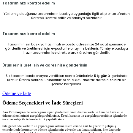
Tasarımınızı kontrol edelim
Yüklemiş olduğunuz tasarımların baskıya uygunluğu ilgili ekipler tarafından
ücretsiz kontrol edilir ve baskıya hazırlanır.
Tasarımınızı kontrol edelim
Tasarımınızın baskıya hazır hali e-posta adresinize 24 saat içerisinde
gönderilir ve üretilmesi için e-posta ile onayınız beklenir. Tümüyle baskıya
hazır tasarımlar ise direkt olarak üretime gönderilir.
Ürünleriniz üretilsin ve adresinize gönderilsin
Siz tasarım baskı onayını verdikten sonra ürünleriniz
5 iş günü
içerisinde
üretilir. Üretim sonrası ürünleriniz özenle kutulanarak adresinize hızlı bir
şekilde kargolanır.
Ödeme ve İade
Ödeme Seçenekleri ve İade Süreçleri
Kar Promosyon
ile vereceğiniz siparişlerde hem kredi/banka kartı ile hem de havale ile
ödeme işlemlerinizi gerçekleştirebilirsiniz. Kredi kartınız ile gerçekleştireceğiniz işlemlerde
taksit avantajı ile ödemelerinizi yapabilirsiniz.
Site genelinde kartınız ile yapacağınız ödeme işlemlerinde kart bilgileriniz gelişmiş
teknolojilerle korunur ve ödeme işlemlerinin güvenle yapılması sağlanır. Site üzerinde