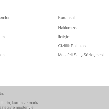
lemleri
Kurumsal
Hakkımızda
rim
İletişim
Gizlilik Politikası
kibi
Mesafeli Satış Sözleşmesi
ır.
ellerin, kurum ve marka
desteğiyle müşteriyle