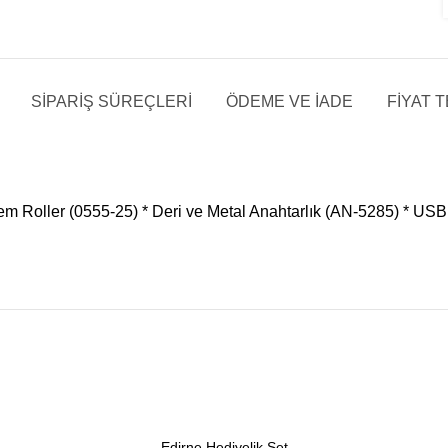
SIPARIŞ SÜREÇLERI
ÖDEME VE İADE
FİYAT T
em Roller (0555-25) * Deri ve Metal Anahtarlık (AN-5285) * USB 
Edirne Hediyelik Set