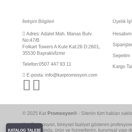
İletişim Bilgileri
Üyelik İş
Adres: Adalet Mah. Manas Bulv.
Hesabım
No:47/B
Siparişle
Folkart Towers A Kule Kat:26 D:2601,
35530 Bayraklı/İzmir
Sepetim
Telefon:0507 447 93 11
Kargo Ta
E-posta: info@karpromosyon.com
© 2025 Kar
Promosyon®
- Sitenin tüm hakları saklıd
Kar Promosyon, bireysel faaliyet gösteren profesyon
çatımız altında, ürün ve hizmetlerini, kurumsal yapı 
KATALOG TALEBİ