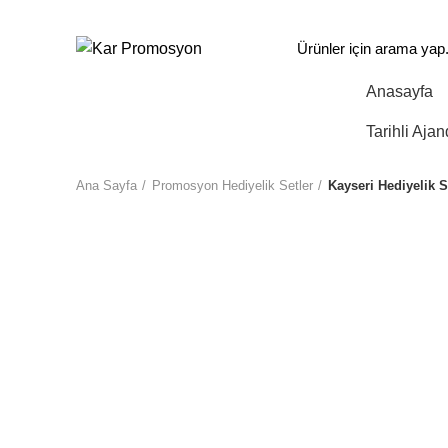
info@karpromosyon.com
/
0 507 447 93 11
Anasayfa
Tüm Kategoriler
Tarihli Ajan
Ana Sayfa
Promosyon Hediyelik Setler
Kayseri Hediyelik S