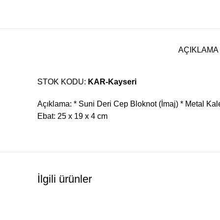
AÇIKLAMA
STOK KODU:
KAR-Kayseri
Açıklama: * Suni Deri Cep Bloknot (İmaj) * Metal Kal
Ebat: 25 x 19 x 4 cm
İlgili ürünler