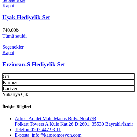
Sepete Ekle
Kapat
Uşak Hediyelik Set
740.00
₺
Tümü satıldı
Seçenekler
Kapat
Erzincan-S Hediyelik Set
Gri
Kırmızı
Lacivert
Yukarıya Çık
İletişim Bilgileri
Adres: Adalet Mah. Manas Bulv. No:47/B
Folkart Towers A Kule Kat:26 D:2601, 35530 Bayraklı/İzmir
Telefon:0507 447 93 11
E-posta: info@karpromosyon.com