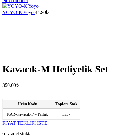
Next product
YOYO-K Yoyo
34.80
₺
Kavacık-M Hediyelik Set
350.00
₺
Ürün Kodu
Toplam Stok
KAR-Kavacık-P – Parlak
1537
FİYAT TEKLİFİ İSTE
617 adet stokta