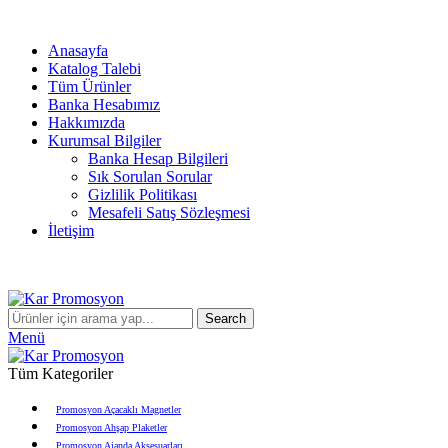
info@karpromosyon.com
/
0 507 447 93 11
Anasayfa
Katalog Talebi
Tüm Ürünler
Banka Hesabımız
Hakkımızda
Kurumsal Bilgiler
Banka Hesap Bilgileri
Sık Sorulan Sorular
Gizlilik Politikası
Mesafeli Satış Sözleşmesi
İletişim
info@karpromosyon.com
/
0507 447 93 11
Search
Menü
Tüm Kategoriler
Promosyon Açacaklı Magnetler
Promosyon Ahşap Plaketler
Promosyon Ajanda Aksesuarları