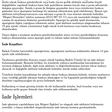
direkt olarak baskıya gönderilecek veya baskı öncesi grafik ekibimiz tarafından küçük
değişiklikler yapılarak baskıya hazır hale getirildiyse sisteme kayıtlı olan e-posta adresinizle
iletişime geçeceğiz. Sizinle e-posta ile iletişime geçmeden önce veya ürünleriniz baskıya
gitmeden önce siparişinizi herhangi bir tazminat ödemeksizin iptal edebilirsiniz. Bunun için
talebinizi info@karpromosyon.com adresine e-posta ile veya internet sitesinde belirtilen
‘Müşteri Hizmetleri’ telefon numarası (0555 887 93 11) veya site üzerindeki iletişim formu
vasıtası ile tarafımıza iletmeniz gerekmektedir. Siparişin bu şekilde iptali durumunda,
siparişinize ilişkin yaptığınız ödemenin iadesi, iptal talebinin tarafımıza ulaşmasından itibaren
10 gün içinde, ödeme yönteminize bağlı olarak kredi kartınıza veya banka hesabınıza
aktarılacaktır.
Onaya ilişkin e-postanın tarafınıza gönderilmesinden sonra ve/veya gönderdiğiniz dosyanın
baskıya alınmasından sonra siparişin iptali ve ödeme iadesi imkanı bulunmamaktadır.
İade Koşulları
Baskılı Ürünler haricindeki siparişlerinizi, siparişinizin tarafınıza tesliminden itibaren 14 gün
içinde iade edebilirsiniz.
Tarafınızca gönderilen dosyaya uygun olarak basılmış Baskılı Ürünler’de ise iade imkanı
bulunmamaktadır. Bununla birlikte, bu ürünlerde yalnızca tarafımızdan kaynaklanan bir
sorunun doğması halinde, ilgili ürün talebiniz ve değerlendirmemiz üzerine tekrar baskıya
alınacak ve değişiklik talebinin kabulünde belirtilen sürede teslim edilecektir.
Ürünlerin bizden kaynaklanan bir sebeple tekrar baskıya alınması halinde, ürünün tarafınızca
onay verildiği şekilde tekraren baskıya alınacağını ve bu kapsamda gönderdiğiniz belgede
düzeltme yapılmayacağını da ayrıca belirtmek isteriz.
Kullanılmış ve hasar görmüş ürünler ile tek kullanımlık ürünler, hızlı bozulan veya son
kullanma tarihi geçme ihtimali olan ürünler iade edilememektedir.
İade İşlemleri
İade işleminin yapılabilmesi için Müşteri İlişkileri’ne ulaşarak iade talebinizi belirtmeniz
yeterlidir. e-fatura mükellefi müşterilerimizin iade faturası kesmesi gerekmektedir.