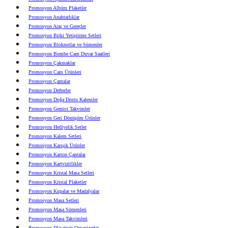
Promosyon Albüm Plaketler
Promosyon Anahtarlıklar
Promosyon Araç ve Gereçler
Promosyon Bitki Yetiştirme Setleri
Promosyon Bloknotlar ve Sümenler
Promosyon Bombe Cam Duvar Saatleri
Promosyon Çakmaklar
Promosyon Cam Ürünleri
Promosyon Çantalar
Promosyon Defterler
Promosyon Doğa Dostu Kalemler
Promosyon Gemici Takvimler
Promosyon Geri Dönüşüm Ürünler
Promosyon Hediyelik Setler
Promosyon Kalem Setleri
Promosyon Karışık Ürünler
Promosyon Karton Çantalar
Promosyon Kartvizitlikler
Promosyon Kristal Masa Setleri
Promosyon Kristal Plaketler
Promosyon Kupalar ve Madalyalar
Promosyon Masa Setleri
Promosyon Masa Sümenleri
Promosyon Masa Takvimleri
Promosyon Masaüstü Organizerler