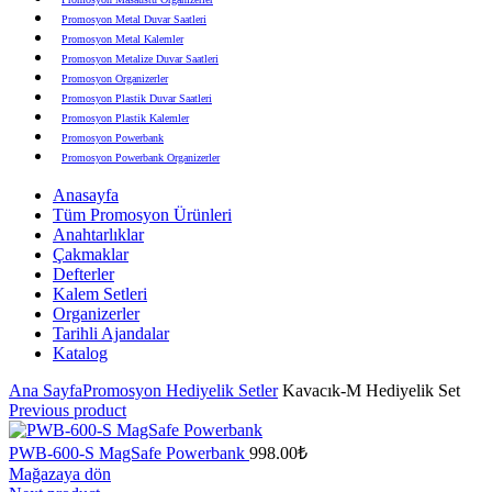
Promosyon Metal Duvar Saatleri
Promosyon Metal Kalemler
Promosyon Metalize Duvar Saatleri
Promosyon Organizerler
Promosyon Plastik Duvar Saatleri
Promosyon Plastik Kalemler
Promosyon Powerbank
Promosyon Powerbank Organizerler
Promosyon Saatli Duvar Tabloları
Anasayfa
Promosyon Şapka
Tüm Promosyon Ürünleri
Promosyon Sekreter Bloknotlar
Anahtarlıklar
Promosyon Seramik ve Porselen Ürünler
Çakmaklar
Promosyon Speakerlar
Defterler
Promosyon Tarihli Ajandalar
Kalem Setleri
Promosyon Teknoloji Ürünleri
Organizerler
Promosyon Telefon Standları
Tarihli Ajandalar
Promosyon Termoslar
Katalog
Promosyon Tişörtler
Promosyon USB Bellekler
Ana Sayfa
Promosyon Hediyelik Setler
Kavacık-M Hediyelik Set
Previous product
PWB-600-S MagSafe Powerbank
998.00
₺
Mağazaya dön