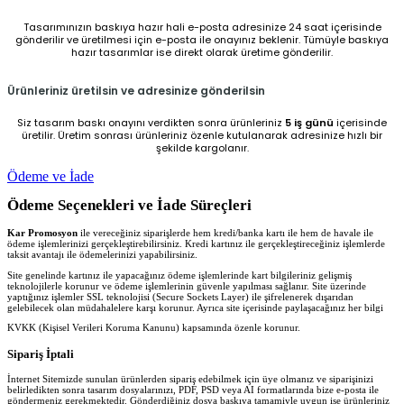
Tasarımınızın baskıya hazır hali e-posta adresinize 24 saat içerisinde
gönderilir ve üretilmesi için e-posta ile onayınız beklenir. Tümüyle baskıya
hazır tasarımlar ise direkt olarak üretime gönderilir.
Ürünleriniz üretilsin ve adresinize gönderilsin
Siz tasarım baskı onayını verdikten sonra ürünleriniz
5 iş günü
içerisinde
üretilir. Üretim sonrası ürünleriniz özenle kutulanarak adresinize hızlı bir
şekilde kargolanır.
Ödeme ve İade
Ödeme Seçenekleri ve İade Süreçleri
Kar Promosyon
ile vereceğiniz siparişlerde hem kredi/banka kartı ile hem de havale ile
ödeme işlemlerinizi gerçekleştirebilirsiniz. Kredi kartınız ile gerçekleştireceğiniz işlemlerde
taksit avantajı ile ödemelerinizi yapabilirsiniz.
Site genelinde kartınız ile yapacağınız ödeme işlemlerinde kart bilgileriniz gelişmiş
teknolojilerle korunur ve ödeme işlemlerinin güvenle yapılması sağlanır. Site üzerinde
yaptığınız işlemler SSL teknolojisi (Secure Sockets Layer) ile şifrelenerek dışarıdan
gelebilecek olan müdahalelere karşı korunur. Ayrıca site içerisinde paylaşacağınız her bilgi
KVKK (Kişisel Verileri Koruma Kanunu) kapsamında özenle korunur.
Sipariş İptali
İnternet Sitemizde sunulan ürünlerden sipariş edebilmek için üye olmanız ve siparişinizi
belirledikten sonra tasarım dosyalarınızı, PDF, PSD veya AI formatlarında bize e-posta ile
göndermeniz gerekmektedir. Gönderdiğiniz dosya baskıya tamamiyle uygun ise ürünleriniz