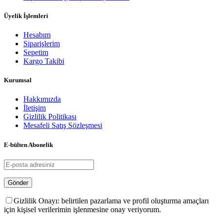
Üyelik İşlemleri
Hesabım
Siparişlerim
Sepetim
Kargo Takibi
Kurumsal
Hakkımızda
İletişim
Gizlilik Politikası
Mesafeli Satış Sözleşmesi
E-bülten Abonelik
Gizlilik Onayı: belirtilen pazarlama ve profil oluşturma amaçları
için kişisel verilerimin işlenmesine onay veriyorum.