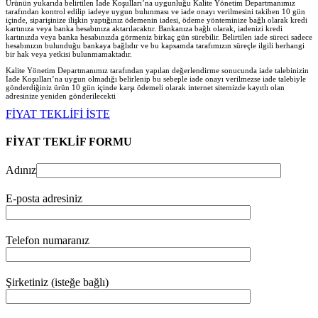
Ürünün yukarıda belirtilen İade Koşulları’na uygunluğu Kalite Yönetim Departmanımız
tarafından kontrol edilip iadeye uygun bulunması ve iade onayı verilmesini takiben 10 gün
içinde, siparişinize ilişkin yaptığınız ödemenin iadesi, ödeme yönteminize bağlı olarak kredi
kartınıza veya banka hesabınıza aktarılacaktır. Bankanıza bağlı olarak, iadenizi kredi
kartınızda veya banka hesabınızda görmeniz birkaç gün sürebilir. Belirtilen iade süreci sadece
hesabınızın bulunduğu bankaya bağlıdır ve bu kapsamda tarafımızın süreçle ilgili herhangi
bir hak veya yetkisi bulunmamaktadır.
Kalite Yönetim Departmanımız tarafından yapılan değerlendirme sonucunda iade talebinizin
İade Koşulları’na uygun olmadığı belirlenip bu sebeple iade onayı verilmezse iade talebiyle
gönderdiğiniz ürün 10 gün içinde karşı ödemeli olarak internet sitemizde kayıtlı olan
adresinize yeniden gönderilecekt
i
FİYAT TEKLİFİ İSTE
FİYAT TEKLİF FORMU
Adınız
E-posta adresiniz
Telefon numaranız
Şirketiniz (isteğe bağlı)