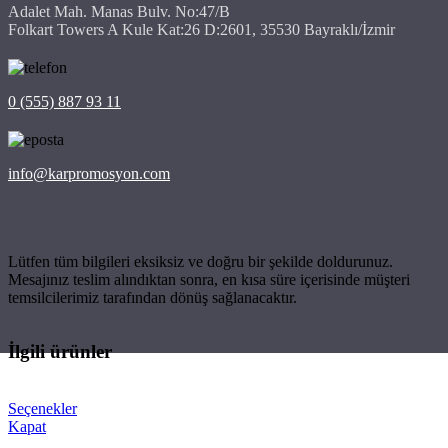
Adalet Mah. Manas Bulv. No:47/B
Folkart Towers A Kule Kat:26 D:2601, 35530 Bayraklı/İzmir
0 (555) 887 93 11
info@karpromosyon.com
Lütfen tüm bilgileri eksiksiz ve doğru bir şekilde doldurunuz.
Mesajınız teslim alındıktan sonra, en kısa süre içerisinde müşteri
temsilcilerimiz tarafından dönüş sağlanacaktır.
İlgili ürünler
Seçenekler
Kapat