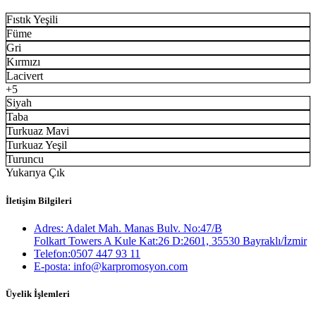
Fıstık Yeşili
Füme
Gri
Kırmızı
Lacivert
+5
Siyah
Taba
Turkuaz Mavi
Turkuaz Yeşil
Turuncu
Yukarıya Çık
İletişim Bilgileri
Adres: Adalet Mah. Manas Bulv. No:47/B
Folkart Towers A Kule Kat:26 D:2601, 35530 Bayraklı/İzmir
Telefon:0507 447 93 11
E-posta: info@karpromosyon.com
Üyelik İşlemleri