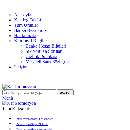
info@karpromosyon.com
/
0 507 447 93 11
Anasayfa
Katalog Talebi
Tüm Ürünler
Banka Hesabımız
Hakkımızda
Kurumsal Bilgiler
Banka Hesap Bilgileri
Sık Sorulan Sorular
Gizlilik Politikası
Mesafeli Satış Sözleşmesi
İletişim
info@karpromosyon.com
/
0507 447 93 11
Search
Menü
Tüm Kategoriler
Promosyon Açacaklı Magnetler
Promosyon Ahşap Plaketler
Promosyon Ajanda Aksesuarları