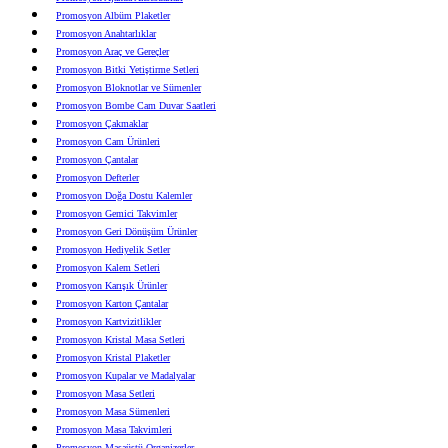
Promosyon Albüm Plaketler
Promosyon Anahtarlıklar
Promosyon Araç ve Gereçler
Promosyon Bitki Yetiştirme Setleri
Promosyon Bloknotlar ve Sümenler
Promosyon Bombe Cam Duvar Saatleri
Promosyon Çakmaklar
Promosyon Cam Ürünleri
Promosyon Çantalar
Promosyon Defterler
Promosyon Doğa Dostu Kalemler
Promosyon Gemici Takvimler
Promosyon Geri Dönüşüm Ürünler
Promosyon Hediyelik Setler
Promosyon Kalem Setleri
Promosyon Karışık Ürünler
Promosyon Karton Çantalar
Promosyon Kartvizitlikler
Promosyon Kristal Masa Setleri
Promosyon Kristal Plaketler
Promosyon Kupalar ve Madalyalar
Promosyon Masa Setleri
Promosyon Masa Sümenleri
Promosyon Masa Takvimleri
Promosyon Masaüstü Organizerler