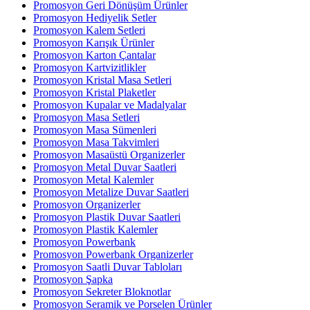
Promosyon Geri Dönüşüm Ürünler
Promosyon Hediyelik Setler
Promosyon Kalem Setleri
Promosyon Karışık Ürünler
Promosyon Karton Çantalar
Promosyon Kartvizitlikler
Promosyon Kristal Masa Setleri
Promosyon Kristal Plaketler
Promosyon Kupalar ve Madalyalar
Promosyon Masa Setleri
Promosyon Masa Sümenleri
Promosyon Masa Takvimleri
Promosyon Masaüstü Organizerler
Promosyon Metal Duvar Saatleri
Promosyon Metal Kalemler
Promosyon Metalize Duvar Saatleri
Promosyon Organizerler
Promosyon Plastik Duvar Saatleri
Promosyon Plastik Kalemler
Promosyon Powerbank
Promosyon Powerbank Organizerler
Promosyon Saatli Duvar Tabloları
Promosyon Şapka
Promosyon Sekreter Bloknotlar
Promosyon Seramik ve Porselen Ürünler