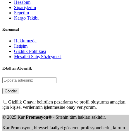
Hesabım
Siparişlerim
Sepetim
Kargo Takibi
Kurumsal
Hakkımızda
İletişim
Gizlilik Politikası
Mesafeli Satış Sözleşmesi
E-bülten Abonelik
Gizlilik Onayı: belirtilen pazarlama ve profil oluşturma amaçları
için kişisel verilerimin işlenmesine onay veriyorum.
© 2025 Kar
Promosyon®
- Sitenin tüm hakları saklıdır.
Kar Promosyon, bireysel faaliyet gösteren profesyonellerin, kurum