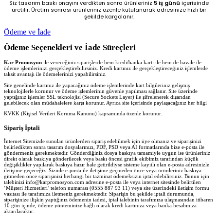
Siz tasarım baskı onayını verdikten sonra ürünleriniz
5 iş günü
içerisinde
üretilir. Üretim sonrası ürünleriniz özenle kutulanarak adresinize hızlı bir
şekilde kargolanır.
Ödeme ve İade
Ödeme Seçenekleri ve İade Süreçleri
Kar Promosyon
ile vereceğiniz siparişlerde hem kredi/banka kartı ile hem de havale ile
ödeme işlemlerinizi gerçekleştirebilirsiniz. Kredi kartınız ile gerçekleştireceğiniz işlemlerde
taksit avantajı ile ödemelerinizi yapabilirsiniz.
Site genelinde kartınız ile yapacağınız ödeme işlemlerinde kart bilgileriniz gelişmiş
teknolojilerle korunur ve ödeme işlemlerinin güvenle yapılması sağlanır. Site üzerinde
yaptığınız işlemler SSL teknolojisi (Secure Sockets Layer) ile şifrelenerek dışarıdan
gelebilecek olan müdahalelere karşı korunur. Ayrıca site içerisinde paylaşacağınız her bilgi
KVKK (Kişisel Verileri Koruma Kanunu) kapsamında özenle korunur.
Sipariş İptali
İnternet Sitemizde sunulan ürünlerden sipariş edebilmek için üye olmanız ve siparişinizi
belirledikten sonra tasarım dosyalarınızı, PDF, PSD veya AI formatlarında bize e-posta ile
göndermeniz gerekmektedir. Gönderdiğiniz dosya baskıya tamamiyle uygun ise ürünleriniz
direkt olarak baskıya gönderilecek veya baskı öncesi grafik ekibimiz tarafından küçük
değişiklikler yapılarak baskıya hazır hale getirildiyse sisteme kayıtlı olan e-posta adresinizle
iletişime geçeceğiz. Sizinle e-posta ile iletişime geçmeden önce veya ürünleriniz baskıya
gitmeden önce siparişinizi herhangi bir tazminat ödemeksizin iptal edebilirsiniz. Bunun için
talebinizi info@karpromosyon.com adresine e-posta ile veya internet sitesinde belirtilen
‘Müşteri Hizmetleri’ telefon numarası (0555 887 93 11) veya site üzerindeki iletişim formu
vasıtası ile tarafımıza iletmeniz gerekmektedir. Siparişin bu şekilde iptali durumunda,
siparişinize ilişkin yaptığınız ödemenin iadesi, iptal talebinin tarafımıza ulaşmasından itibaren
10 gün içinde, ödeme yönteminize bağlı olarak kredi kartınıza veya banka hesabınıza
aktarılacaktır.