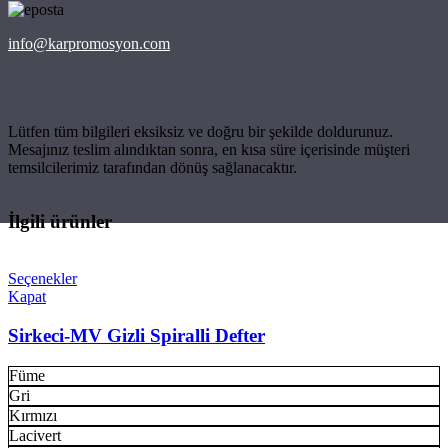
info@karpromosyon.com
Lütfen tüm bilgileri eksiksiz ve doğru bir şekilde doldurunuz.
Mesajınız teslim alındıktan sonra, en kısa süre içerisinde müşteri
temsilcilerimiz tarafından dönüş sağlanacaktır.
İlgili ürünler
Seçenekler
Kapat
Sirkeci-MV Gizli Spiralli Defter
Füme
Gri
Kırmızı
Lacivert