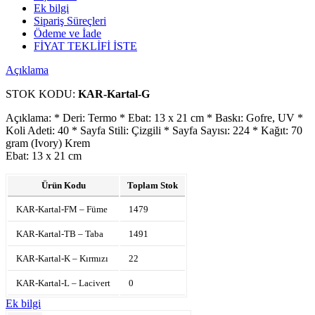
Ek bilgi
Sipariş Süreçleri
Ödeme ve İade
FİYAT TEKLİFİ İSTE
Açıklama
STOK KODU:
KAR-Kartal-G
Açıklama: * Deri: Termo * Ebat: 13 x 21 cm * Baskı: Gofre, UV *
Koli Adeti: 40 * Sayfa Stili: Çizgili * Sayfa Sayısı: 224 * Kağıt: 70
gram (Ivory) Krem
Ebat: 13 x 21 cm
Ürün Kodu
Toplam Stok
KAR-Kartal-FM – Füme
1479
KAR-Kartal-TB – Taba
1491
KAR-Kartal-K – Kırmızı
22
KAR-Kartal-L – Lacivert
0
Ek bilgi