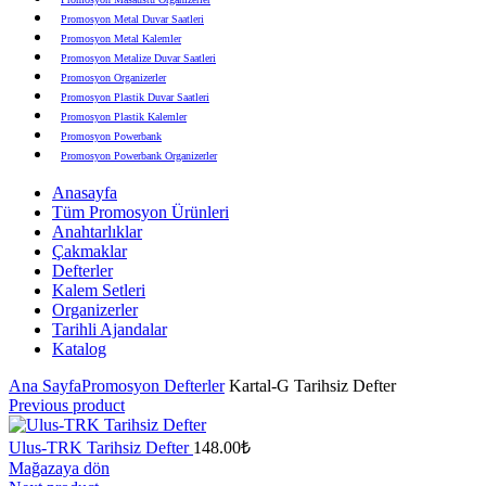
Promosyon Metal Duvar Saatleri
Promosyon Metal Kalemler
Promosyon Metalize Duvar Saatleri
Promosyon Organizerler
Promosyon Plastik Duvar Saatleri
Promosyon Plastik Kalemler
Promosyon Powerbank
Promosyon Powerbank Organizerler
Promosyon Saatli Duvar Tabloları
Anasayfa
Promosyon Şapka
Tüm Promosyon Ürünleri
Promosyon Sekreter Bloknotlar
Anahtarlıklar
Promosyon Seramik ve Porselen Ürünler
Çakmaklar
Promosyon Speakerlar
Defterler
Promosyon Tarihli Ajandalar
Kalem Setleri
Promosyon Teknoloji Ürünleri
Organizerler
Promosyon Telefon Standları
Tarihli Ajandalar
Promosyon Termoslar
Katalog
Promosyon Tişörtler
Promosyon USB Bellekler
Ana Sayfa
Promosyon Defterler
Kartal-G Tarihsiz Defter
Previous product
Ulus-TRK Tarihsiz Defter
148.00
₺
Mağazaya dön