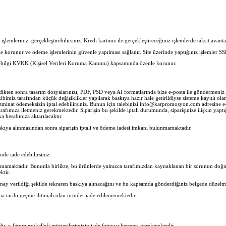
lemlerinizi gerçekleştirebilirsiniz. Kredi kartınız ile gerçekleştireceğiniz işlemlerde taksit avantaj
erle korunur ve ödeme işlemlerinin güvenle yapılması sağlanır. Site üzerinde yaptığınız işlemler SS
her bilgi KVKK (Kişisel Verileri Koruma Kanunu) kapsamında özenle korunur.
ledikten sonra tasarım dosyalarınızı, PDF, PSD veya AI formatlarında bize e-posta ile göndermen
imiz tarafından küçük değişiklikler yapılarak baskıya hazır hale getirildiyse sisteme kayıtlı olan 
zminat ödemeksizin iptal edebilirsiniz. Bunun için talebinizi info@karpromosyon.com adresine e-po
rafımıza iletmeniz gerekmektedir. Siparişin bu şekilde iptali durumunda, siparişinize ilişkin yaptı
 hesabınıza aktarılacaktır.
skıya alınmasından sonra siparişin iptali ve ödeme iadesi imkanı bulunmamaktadır.
inde iade edebilirsiniz.
nmamaktadır. Bununla birlikte, bu ürünlerde yalnızca tarafımızdan kaynaklanan bir sorunun doğma
ktir.
nay verildiği şekilde tekraren baskıya alınacağını ve bu kapsamda gönderdiğiniz belgede düzeltm
ma tarihi geçme ihtimali olan ürünler iade edilememektedir.
lidir. e-fatura mükellefi müşterilerimizin iade faturası kesmesi gerekmektedir.