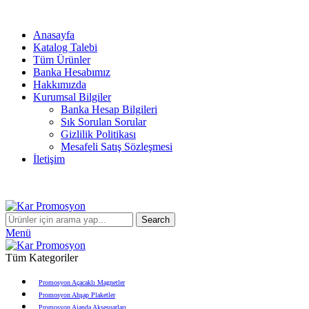
info@karpromosyon.com
/
0 507 447 93 11
Anasayfa
Katalog Talebi
Tüm Ürünler
Banka Hesabımız
Hakkımızda
Kurumsal Bilgiler
Banka Hesap Bilgileri
Sık Sorulan Sorular
Gizlilik Politikası
Mesafeli Satış Sözleşmesi
İletişim
Search
Menü
Tüm Kategoriler
Promosyon Açacaklı Magnetler
Promosyon Ahşap Plaketler
Promosyon Ajanda Aksesuarları