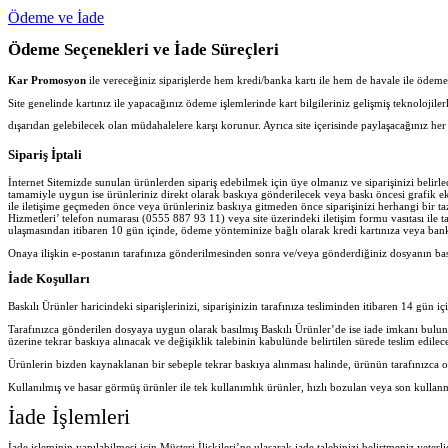
Ödeme ve İade
Ödeme Seçenekleri ve İade Süreçleri
Kar Promosyon
ile vereceğiniz siparişlerde hem kredi/banka kartı ile hem de havale ile ödeme iş
Site genelinde kartınız ile yapacağınız ödeme işlemlerinde kart bilgileriniz gelişmiş teknolojil
dışarıdan gelebilecek olan müdahalelere karşı korunur. Ayrıca site içerisinde paylaşacağınız 
Sipariş İptali
İnternet Sitemizde sunulan ürünlerden sipariş edebilmek için üye olmanız ve siparişinizi belir
tamamiyle uygun ise ürünleriniz direkt olarak baskıya gönderilecek veya baskı öncesi grafik ekib
ile iletişime geçmeden önce veya ürünleriniz baskıya gitmeden önce siparişinizi herhangi bir ta
Hizmetleri’ telefon numarası (0555 887 93 11) veya site üzerindeki iletişim formu vasıtası ile ta
ulaşmasından itibaren 10 gün içinde, ödeme yönteminize bağlı olarak kredi kartınıza veya banka
Onaya ilişkin e-postanın tarafınıza gönderilmesinden sonra ve/veya gönderdiğiniz dosyanın ba
İade Koşulları
Baskılı Ürünler haricindeki siparişlerinizi, siparişinizin tarafınıza tesliminden itibaren 14 gün iç
Tarafınızca gönderilen dosyaya uygun olarak basılmış Baskılı Ürünler’de ise iade imkanı bulu
üzerine tekrar baskıya alınacak ve değişiklik talebinin kabulünde belirtilen sürede teslim edilece
Ürünlerin bizden kaynaklanan bir sebeple tekrar baskıya alınması halinde, ürünün tarafınızca o
Kullanılmış ve hasar görmüş ürünler ile tek kullanımlık ürünler, hızlı bozulan veya son kullan
İade İşlemleri
İade işleminin yapılabilmesi için Müşteri İlişkileri’ne ulaşarak iade talebinizi belirtmeniz yeter