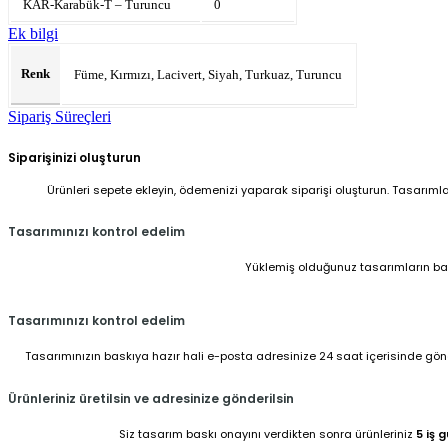
KAR-Karabük-T – Turuncu
0
Ek bilgi
Renk
Füme, Kırmızı, Lacivert, Siyah, Turkuaz, Turuncu
Sipariş Süreçleri
Siparişinizi oluşturun
Ürünleri sepete ekleyin, ödemenizi yaparak siparişi oluşturun. Tasarıml
Tasarımınızı kontrol edelim
Yüklemiş olduğunuz tasarımların baskı
Tasarımınızı kontrol edelim
Tasarımınızın baskıya hazır hali e-posta adresinize 24 saat içerisinde gönder
Ürünleriniz üretilsin ve adresinize gönderilsin
Siz tasarım baskı onayını verdikten sonra ürünleriniz
5 iş 