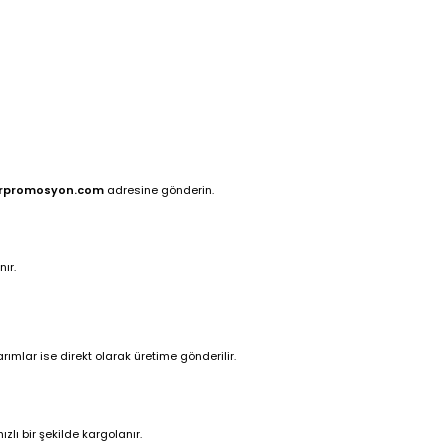
rpromosyon.com
adresine gönderin.
ır.
ımlar ise direkt olarak üretime gönderilir.
zlı bir şekilde kargolanır.