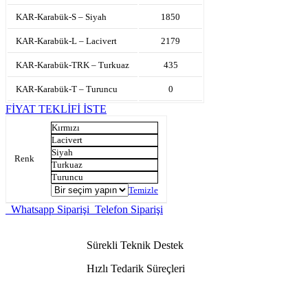
KAR-Karabük-S – Siyah
1850
KAR-Karabük-L – Lacivert
2179
KAR-Karabük-TRK – Turkuaz
435
KAR-Karabük-T – Turuncu
0
FİYAT TEKLİFİ İSTE
Kırmızı
Lacivert
Siyah
Renk
Turkuaz
Turuncu
Temizle
Whatsapp Siparişi
Telefon Siparişi
Sürekli Teknik Destek
Hızlı Tedarik Süreçleri