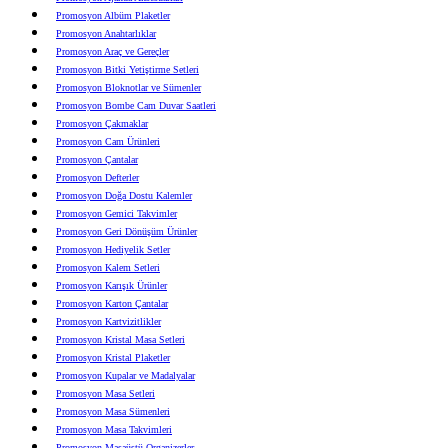
Promosyon Albüm Plaketler
Promosyon Anahtarlıklar
Promosyon Araç ve Gereçler
Promosyon Bitki Yetiştirme Setleri
Promosyon Bloknotlar ve Sümenler
Promosyon Bombe Cam Duvar Saatleri
Promosyon Çakmaklar
Promosyon Cam Ürünleri
Promosyon Çantalar
Promosyon Defterler
Promosyon Doğa Dostu Kalemler
Promosyon Gemici Takvimler
Promosyon Geri Dönüşüm Ürünler
Promosyon Hediyelik Setler
Promosyon Kalem Setleri
Promosyon Karışık Ürünler
Promosyon Karton Çantalar
Promosyon Kartvizitlikler
Promosyon Kristal Masa Setleri
Promosyon Kristal Plaketler
Promosyon Kupalar ve Madalyalar
Promosyon Masa Setleri
Promosyon Masa Sümenleri
Promosyon Masa Takvimleri
Promosyon Masaüstü Organizerler