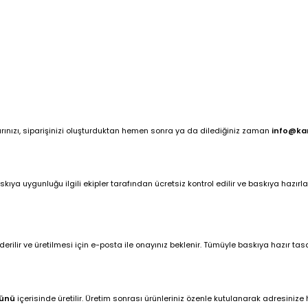
arınızı, siparişinizi oluşturduktan hemen sonra ya da dilediğiniz zaman
info@ka
ya uygunluğu ilgili ekipler tarafından ücretsiz kontrol edilir ve baskıya hazırlan
ilir ve üretilmesi için e-posta ile onayınız beklenir. Tümüyle baskıya hazır tasar
günü
içerisinde üretilir. Üretim sonrası ürünleriniz özenle kutulanarak adresinize hı