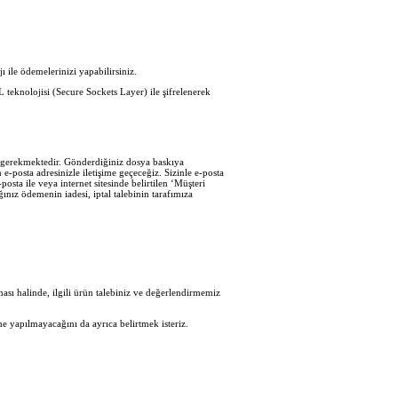
ı ile ödemelerinizi yapabilirsiniz.
L teknolojisi (Secure Sockets Layer) ile şifrelenerek
iz gerekmektedir. Gönderdiğiniz dosya baskıya
e-posta adresinizle iletişime geçeceğiz. Sizinle e-posta
sta ile veya internet sitesinde belirtilen ‘Müşteri
ğınız ödemenin iadesi, iptal talebinin tarafımıza
sı halinde, ilgili ürün talebiniz ve değerlendirmemiz
e yapılmayacağını da ayrıca belirtmek isteriz.