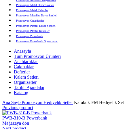
Promosyon Metal Duvar Saatleri
Promosyon Metal Kalemler
Promosyon Metalize Duvar Saatleri
Promosyon Organizerler
Promosyon Plastik Duvar Saatleri
Promosyon Plastik Kalemler
Promosyon Powerbank
Promosyon Powerbank Organizerler
Promosyon Saatli Duvar Tabloları
Anasayfa
Promosyon Şapka
Tüm Promosyon Ürünleri
Promosyon Sekreter Bloknotlar
Anahtarlıklar
Promosyon Seramik ve Porselen Ürünler
Çakmaklar
Promosyon Speakerlar
Defterler
Promosyon Tarihli Ajandalar
Kalem Setleri
Promosyon Teknoloji Ürünleri
Organizerler
Promosyon Telefon Standları
Tarihli Ajandalar
Promosyon Termoslar
Katalog
Promosyon Tişörtler
Promosyon USB Bellekler
Ana Sayfa
Promosyon Hediyelik Setler
Karabük-FM Hediyelik Set
Previous product
PWB-310-B Powerbank
Mağazaya dön
Next product