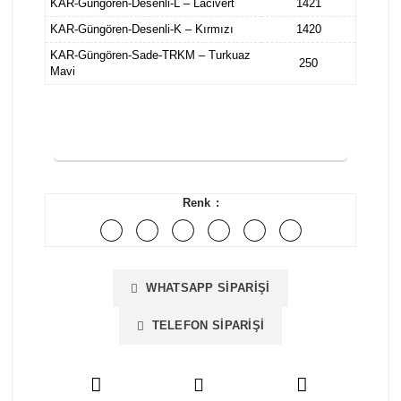
KAR-Güngören-Desenli-L – Lacivert
1421
KAR-Güngören-Desenli-K – Kırmızı
1420
KAR-Güngören-Sade-TRKM – Turkuaz
250
Mavi
FİYAT TEKLİFİ İSTE
Renk
WHATSAPP SIPARIŞI
TELEFON SIPARIŞI