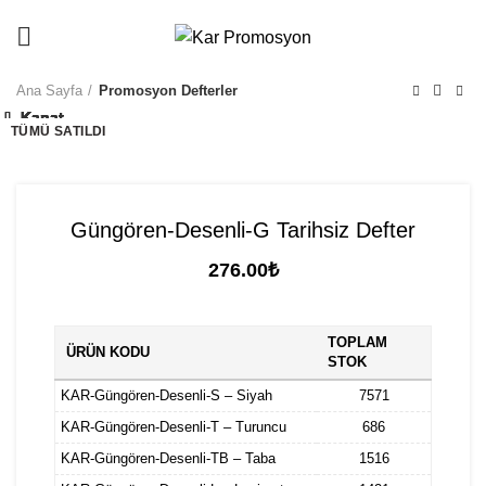
info@karpromosyon.com
/
0507 447 93 11
Ana Sayfa
Promosyon Defterler
Kapat
Kapat
Kapat
Kapat
Kapat
Kapat
Kapat
Kapat
Kapat
Kapat
TÜMÜ SATILDI
TÜMÜ SATILDI
TÜMÜ SATILDI
TÜMÜ SATILDI
TÜMÜ SATILDI
Güngören-Desenli-G Tarihsiz Defter
276.00
₺
TOPLAM
ÜRÜN KODU
STOK
KAR-Güngören-Desenli-S – Siyah
7571
KAR-Güngören-Desenli-T – Turuncu
686
KAR-Güngören-Desenli-TB – Taba
1516