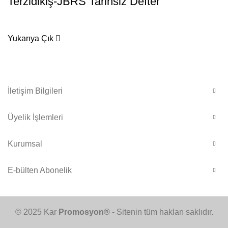
Terzidikiş-JBRS Tarihsiz Defter
Yukarıya Çık
İletişim Bilgileri
Üyelik İşlemleri
Kurumsal
E-bülten Abonelik
© 2025 Kar
Promosyon®
- Sitenin tüm hakları saklıdır.