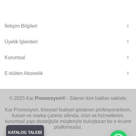
İletişim Bilgileri
Üyelik İşlemleri
Kurumsal
E-bülten Abonelik
© 2025 Kar
Promosyon®
- Sitenin tüm hakları saklıdır.
Kar Promosyon, bireysel faaliyet gösteren profesyonellerin,
kurum ve marka çatımız altında, ürün ve hizmetlerini,
kurumsal yapı desteğiyle müşteriyle buluşturan bir e-ticaret
platformudur.
KATALOG TALEBİ