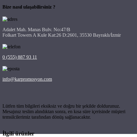
Bize nasıl ulaşabilirsiniz ?
Adalet Mah. Manas Bulv. No:47/B
Folkart Towers A Kule Kat:26 D:2601, 35530 Bayraklı/İzmir
0 (555) 887 93 11
info@karpromosyon.com
Lütfen tüm bilgileri eksiksiz ve doğru bir şekilde doldurunuz.
Mesajınız teslim alındıktan sonra, en kısa süre içerisinde müşteri
temsilcilerimiz tarafından dönüş sağlanacaktır.
İlgili ürünler