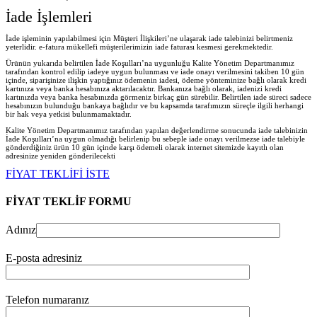
İade İşlemleri
İade işleminin yapılabilmesi için Müşteri İlişkileri’ne ulaşarak iade talebinizi belirtmeniz
yeterlidir. e-fatura mükellefi müşterilerimizin iade faturası kesmesi gerekmektedir.
Ürünün yukarıda belirtilen İade Koşulları’na uygunluğu Kalite Yönetim Departmanımız
tarafından kontrol edilip iadeye uygun bulunması ve iade onayı verilmesini takiben 10 gün
içinde, siparişinize ilişkin yaptığınız ödemenin iadesi, ödeme yönteminize bağlı olarak kredi
kartınıza veya banka hesabınıza aktarılacaktır. Bankanıza bağlı olarak, iadenizi kredi
kartınızda veya banka hesabınızda görmeniz birkaç gün sürebilir. Belirtilen iade süreci sadece
hesabınızın bulunduğu bankaya bağlıdır ve bu kapsamda tarafımızın süreçle ilgili herhangi
bir hak veya yetkisi bulunmamaktadır.
Kalite Yönetim Departmanımız tarafından yapılan değerlendirme sonucunda iade talebinizin
İade Koşulları’na uygun olmadığı belirlenip bu sebeple iade onayı verilmezse iade talebiyle
gönderdiğiniz ürün 10 gün içinde karşı ödemeli olarak internet sitemizde kayıtlı olan
adresinize yeniden gönderilecekt
i
FİYAT TEKLİFİ İSTE
FİYAT TEKLİF FORMU
Adınız
E-posta adresiniz
Telefon numaranız