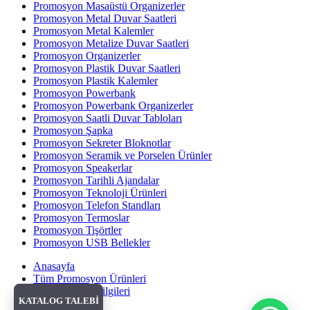
Promosyon Masaüstü Organizerler
Promosyon Metal Duvar Saatleri
Promosyon Metal Kalemler
Promosyon Metalize Duvar Saatleri
Promosyon Organizerler
Promosyon Plastik Duvar Saatleri
Promosyon Plastik Kalemler
Promosyon Powerbank
Promosyon Powerbank Organizerler
Promosyon Saatli Duvar Tabloları
Promosyon Şapka
Promosyon Sekreter Bloknotlar
Promosyon Seramik ve Porselen Ürünler
Promosyon Speakerlar
Promosyon Tarihli Ajandalar
Promosyon Teknoloji Ürünleri
Promosyon Telefon Standları
Promosyon Termoslar
Promosyon Tişörtler
Promosyon USB Bellekler
Anasayfa
Tüm Promosyon Ürünleri
Banka Hesap Bilgileri
KATALOG TALEBİ
Hakkımızda