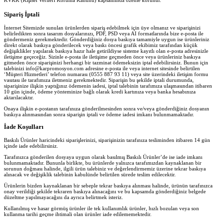
KVKK (Kişisel Verileri Koruma Kanunu) kapsamında özenle korunur.
Sipariş İptali
İnternet Sitemizde sunulan ürünlerden sipariş edebilmek için üye olmanız ve siparişinizi
belirledikten sonra tasarım dosyalarınızı, PDF, PSD veya AI formatlarında bize e-posta ile
göndermeniz gerekmektedir. Gönderdiğiniz dosya baskıya tamamiyle uygun ise ürünleriniz
direkt olarak baskıya gönderilecek veya baskı öncesi grafik ekibimiz tarafından küçük
değişiklikler yapılarak baskıya hazır hale getirildiyse sisteme kayıtlı olan e-posta adresinizle
iletişime geçeceğiz. Sizinle e-posta ile iletişime geçmeden önce veya ürünleriniz baskıya
gitmeden önce siparişinizi herhangi bir tazminat ödemeksizin iptal edebilirsiniz. Bunun için
talebinizi info@karpromosyon.com adresine e-posta ile veya internet sitesinde belirtilen
‘Müşteri Hizmetleri’ telefon numarası (0555 887 93 11) veya site üzerindeki iletişim formu
vasıtası ile tarafımıza iletmeniz gerekmektedir. Siparişin bu şekilde iptali durumunda,
siparişinize ilişkin yaptığınız ödemenin iadesi, iptal talebinin tarafımıza ulaşmasından itibaren
10 gün içinde, ödeme yönteminize bağlı olarak kredi kartınıza veya banka hesabınıza
aktarılacaktır.
Onaya ilişkin e-postanın tarafınıza gönderilmesinden sonra ve/veya gönderdiğiniz dosyanın
baskıya alınmasından sonra siparişin iptali ve ödeme iadesi imkanı bulunmamaktadır.
İade Koşulları
Baskılı Ürünler haricindeki siparişlerinizi, siparişinizin tarafınıza tesliminden itibaren 14 gün
içinde iade edebilirsiniz.
Tarafınızca gönderilen dosyaya uygun olarak basılmış Baskılı Ürünler’de ise iade imkanı
bulunmamaktadır. Bununla birlikte, bu ürünlerde yalnızca tarafımızdan kaynaklanan bir
sorunun doğması halinde, ilgili ürün talebiniz ve değerlendirmemiz üzerine tekrar baskıya
alınacak ve değişiklik talebinin kabulünde belirtilen sürede teslim edilecektir.
Ürünlerin bizden kaynaklanan bir sebeple tekrar baskıya alınması halinde, ürünün tarafınızca
onay verildiği şekilde tekraren baskıya alınacağını ve bu kapsamda gönderdiğiniz belgede
düzeltme yapılmayacağını da ayrıca belirtmek isteriz.
Kullanılmış ve hasar görmüş ürünler ile tek kullanımlık ürünler, hızlı bozulan veya son
kullanma tarihi geçme ihtimali olan ürünler iade edilememektedir.