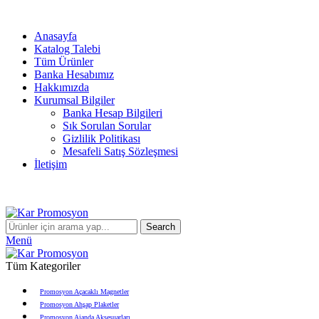
info@karpromosyon.com
/
0 507 447 93 11
Anasayfa
Katalog Talebi
Tüm Ürünler
Banka Hesabımız
Hakkımızda
Kurumsal Bilgiler
Banka Hesap Bilgileri
Sık Sorulan Sorular
Gizlilik Politikası
Mesafeli Satış Sözleşmesi
İletişim
info@karpromosyon.com
/
0507 447 93 11
Search
Menü
Tüm Kategoriler
Promosyon Açacaklı Magnetler
Promosyon Ahşap Plaketler
Promosyon Ajanda Aksesuarları