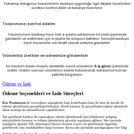
Yüklemiş olduğunuz tasarımların baskıya uygunluğu ilgili ekipler tarafından
ücretsiz kontrol edilir ve baskıya hazırlanır.
Tasarımınızı kontrol edelim
Tasarımınızın baskıya hazır hali e-posta adresinize 24 saat içerisinde
gönderilir ve üretilmesi için e-posta ile onayınız beklenir. Tümüyle baskıya
hazır tasarımlar ise direkt olarak üretime gönderilir.
Ürünleriniz üretilsin ve adresinize gönderilsin
Siz tasarım baskı onayını verdikten sonra ürünleriniz
5 iş günü
içerisinde
üretilir. Üretim sonrası ürünleriniz özenle kutulanarak adresinize hızlı bir
şekilde kargolanır.
Ödeme ve İade
Ödeme Seçenekleri ve İade Süreçleri
Kar Promosyon
ile vereceğiniz siparişlerde hem kredi/banka kartı ile hem de havale ile
ödeme işlemlerinizi gerçekleştirebilirsiniz. Kredi kartınız ile gerçekleştireceğiniz işlemlerde
taksit avantajı ile ödemelerinizi yapabilirsiniz.
Site genelinde kartınız ile yapacağınız ödeme işlemlerinde kart bilgileriniz gelişmiş
teknolojilerle korunur ve ödeme işlemlerinin güvenle yapılması sağlanır. Site üzerinde
yaptığınız işlemler SSL teknolojisi (Secure Sockets Layer) ile şifrelenerek dışarıdan
gelebilecek olan müdahalelere karşı korunur. Ayrıca site içerisinde paylaşacağınız her bilgi