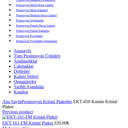
Promosyon Metal Duvar Saatleri
Promosyon Metal Kalemler
Promosyon Metalize Duvar Saatleri
Promosyon Organizerler
Promosyon Plastik Duvar Saatleri
Promosyon Plastik Kalemler
Promosyon Powerbank
Promosyon Powerbank Organizerler
Promosyon Saatli Duvar Tabloları
Anasayfa
Promosyon Şapka
Tüm Promosyon Ürünleri
Promosyon Sekreter Bloknotlar
Anahtarlıklar
Promosyon Seramik ve Porselen Ürünler
Çakmaklar
Promosyon Speakerlar
Defterler
Promosyon Tarihli Ajandalar
Kalem Setleri
Promosyon Teknoloji Ürünleri
Organizerler
Promosyon Telefon Standları
Tarihli Ajandalar
Promosyon Termoslar
Katalog
Promosyon Tişörtler
Promosyon USB Bellekler
Ana Sayfa
Promosyon Kristal Plaketler
EKT-450 Kutulu Kristal
Plaket
Previous product
EKT-161-FM Kristal Plaket
320.00
₺