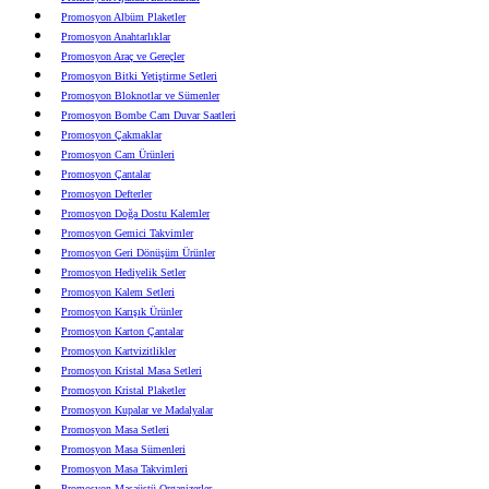
Promosyon Albüm Plaketler
Promosyon Anahtarlıklar
Promosyon Araç ve Gereçler
Promosyon Bitki Yetiştirme Setleri
Promosyon Bloknotlar ve Sümenler
Promosyon Bombe Cam Duvar Saatleri
Promosyon Çakmaklar
Promosyon Cam Ürünleri
Promosyon Çantalar
Promosyon Defterler
Promosyon Doğa Dostu Kalemler
Promosyon Gemici Takvimler
Promosyon Geri Dönüşüm Ürünler
Promosyon Hediyelik Setler
Promosyon Kalem Setleri
Promosyon Karışık Ürünler
Promosyon Karton Çantalar
Promosyon Kartvizitlikler
Promosyon Kristal Masa Setleri
Promosyon Kristal Plaketler
Promosyon Kupalar ve Madalyalar
Promosyon Masa Setleri
Promosyon Masa Sümenleri
Promosyon Masa Takvimleri
Promosyon Masaüstü Organizerler