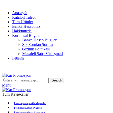
info@karpromosyon.com
/
0 507 447 93 11
Anasayfa
Katalog Talebi
Tüm Ürünler
Banka Hesabımız
Hakkımızda
Kurumsal Bilgiler
Banka Hesap Bilgileri
Sık Sorulan Sorular
Gizlilik Politikası
Mesafeli Satış Sözleşmesi
İletişim
info@karpromosyon.com
/
0507 447 93 11
Search
Menü
Tüm Kategoriler
Promosyon Açacaklı Magnetler
Promosyon Ahşap Plaketler
Promosyon Ajanda Aksesuarları