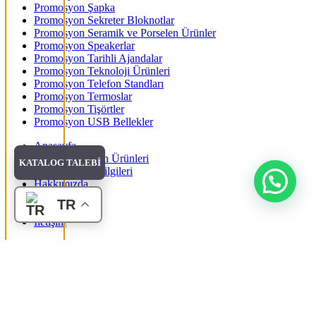
Promosyon Şapka
Promosyon Sekreter Bloknotlar
Promosyon Seramik ve Porselen Ürünler
Promosyon Speakerlar
Promosyon Tarihli Ajandalar
Promosyon Teknoloji Ürünleri
Promosyon Telefon Standları
Promosyon Termoslar
Promosyon Tişörtler
Promosyon USB Bellekler
Anasayfa
Tüm Promosyon Ürünleri
KATALOG TALEBİ
Banka Hesap Bilgileri
Hakkımızda
Blog
TR
Katalog Talebi
İletişim