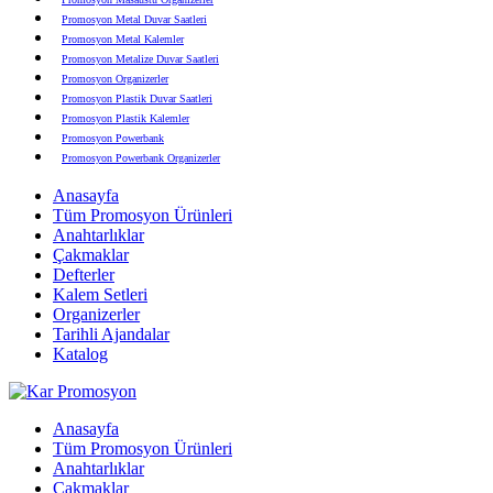
Promosyon Metal Duvar Saatleri
Promosyon Metal Kalemler
Promosyon Metalize Duvar Saatleri
Promosyon Organizerler
Promosyon Plastik Duvar Saatleri
Promosyon Plastik Kalemler
Promosyon Powerbank
Promosyon Powerbank Organizerler
Promosyon Saatli Duvar Tabloları
Anasayfa
Promosyon Şapka
Tüm Promosyon Ürünleri
Promosyon Sekreter Bloknotlar
Anahtarlıklar
Promosyon Seramik ve Porselen Ürünler
Çakmaklar
Promosyon Speakerlar
Defterler
Promosyon Tarihli Ajandalar
Kalem Setleri
Promosyon Teknoloji Ürünleri
Organizerler
Promosyon Telefon Standları
Tarihli Ajandalar
Promosyon Termoslar
Katalog
Promosyon Tişörtler
Promosyon USB Bellekler
Anasayfa
Tüm Promosyon Ürünleri
Anahtarlıklar
Çakmaklar