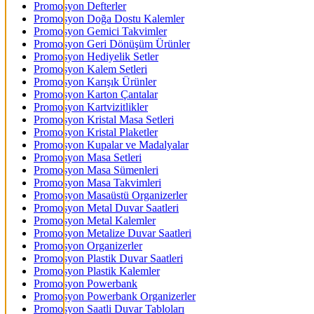
Promosyon Defterler
Promosyon Doğa Dostu Kalemler
Promosyon Gemici Takvimler
Promosyon Geri Dönüşüm Ürünler
Promosyon Hediyelik Setler
Promosyon Kalem Setleri
Promosyon Karışık Ürünler
Promosyon Karton Çantalar
Promosyon Kartvizitlikler
Promosyon Kristal Masa Setleri
Promosyon Kristal Plaketler
Promosyon Kupalar ve Madalyalar
Promosyon Masa Setleri
Promosyon Masa Sümenleri
Promosyon Masa Takvimleri
Promosyon Masaüstü Organizerler
Promosyon Metal Duvar Saatleri
Promosyon Metal Kalemler
Promosyon Metalize Duvar Saatleri
Promosyon Organizerler
Promosyon Plastik Duvar Saatleri
Promosyon Plastik Kalemler
Promosyon Powerbank
Promosyon Powerbank Organizerler
Promosyon Saatli Duvar Tabloları