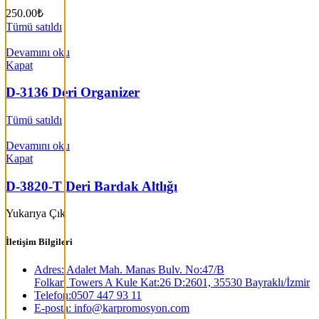
250.00
₺
Tümü satıldı
Devamını oku
Kapat
D-3136 Deri Organizer
Tümü satıldı
Devamını oku
Kapat
D-3820-T Deri Bardak Altlığı
Yukarıya Çık
İletişim Bilgileri
Adres: Adalet Mah. Manas Bulv. No:47/B
Folkart Towers A Kule Kat:26 D:2601, 35530 Bayraklı/İzmir
Telefon:0507 447 93 11
E-posta: info@karpromosyon.com