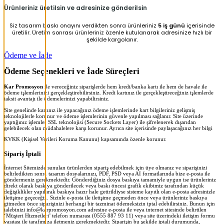
Ürünleriniz üretilsin ve adresinize gönderilsin
Siz tasarım baskı onayını verdikten sonra ürünleriniz
5 iş günü
içerisinde
üretilir. Üretim sonrası ürünleriniz özenle kutulanarak adresinize hızlı bir
şekilde kargolanır.
Ödeme ve İade
Ödeme Seçenekleri ve İade Süreçleri
Kar Promosyon
ile vereceğiniz siparişlerde hem kredi/banka kartı ile hem de havale ile
ödeme işlemlerinizi gerçekleştirebilirsiniz. Kredi kartınız ile gerçekleştireceğiniz işlemlerde
taksit avantajı ile ödemelerinizi yapabilirsiniz.
Site genelinde kartınız ile yapacağınız ödeme işlemlerinde kart bilgileriniz gelişmiş
teknolojilerle korunur ve ödeme işlemlerinin güvenle yapılması sağlanır. Site üzerinde
yaptığınız işlemler SSL teknolojisi (Secure Sockets Layer) ile şifrelenerek dışarıdan
gelebilecek olan müdahalelere karşı korunur. Ayrıca site içerisinde paylaşacağınız her bilgi
KVKK (Kişisel Verileri Koruma Kanunu) kapsamında özenle korunur.
Sipariş İptali
İnternet Sitemizde sunulan ürünlerden sipariş edebilmek için üye olmanız ve siparişinizi
belirledikten sonra tasarım dosyalarınızı, PDF, PSD veya AI formatlarında bize e-posta ile
göndermeniz gerekmektedir. Gönderdiğiniz dosya baskıya tamamiyle uygun ise ürünleriniz
direkt olarak baskıya gönderilecek veya baskı öncesi grafik ekibimiz tarafından küçük
değişiklikler yapılarak baskıya hazır hale getirildiyse sisteme kayıtlı olan e-posta adresinizle
iletişime geçeceğiz. Sizinle e-posta ile iletişime geçmeden önce veya ürünleriniz baskıya
gitmeden önce siparişinizi herhangi bir tazminat ödemeksizin iptal edebilirsiniz. Bunun için
talebinizi info@karpromosyon.com adresine e-posta ile veya internet sitesinde belirtilen
‘Müşteri Hizmetleri’ telefon numarası (0555 887 93 11) veya site üzerindeki iletişim formu
vasıtası ile tarafımıza iletmeniz gerekmektedir. Siparişin bu şekilde iptali durumunda,