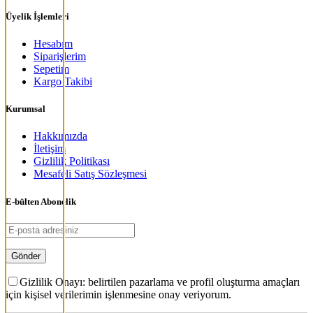
Üyelik İşlemleri
Hesabım
Siparişlerim
Sepetim
Kargo Takibi
Kurumsal
Hakkımızda
İletişim
Gizlilik Politikası
Mesafeli Satış Sözleşmesi
E-bülten Abonelik
Gizlilik Onayı: belirtilen pazarlama ve profil oluşturma amaçları
için kişisel verilerimin işlenmesine onay veriyorum.