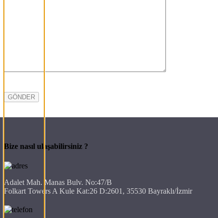
Bize nasıl ulaşabilirsiniz ?
Adalet Mah. Manas Bulv. No:47/B
Folkart Towers A Kule Kat:26 D:2601, 35530 Bayraklı/İzmir