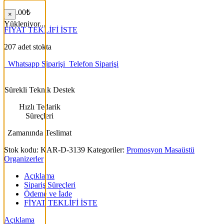
368.00
₺
×
Yükleniyor...
FİYAT TEKLİFİ İSTE
207 adet stokta
Whatsapp Siparişi
Telefon Siparişi
Sürekli Teknik Destek
Hızlı Tedarik
Süreçleri
Zamanında Teslimat
Stok kodu:
KAR-D-3139
Kategoriler:
Promosyon Masaüstü
Organizerler
Açıklama
Sipariş Süreçleri
Ödeme ve İade
FİYAT TEKLİFİ İSTE
Açıklama