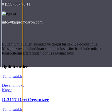
0 (555) 887 93 11
info@karpromosyon.com
Lütfen tüm bilgileri eksiksiz ve doğru bir şekilde doldurunuz.
Mesajınız teslim alındıktan sonra, en kısa süre içerisinde müşteri
temsilcilerimiz tarafından dönüş sağlanacaktır.
İlgili ürünler
Tümü satıldı
Devamını oku
Kapat
D-3117 Deri Organizer
Tümü satıldı