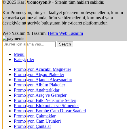
© 2025 Kar
Promosyon®
- Sitenin tüm hakları saklıdır.
Kar Promosyon, bireysel faaliyet gösteren profesyonellerin, kurum
ve marka çatımız altında, ürün ve hizmetlerini, kurumsal yapı
desteğiyle müşteriyle buluşturan bir e-ticaret platformudur.
Web Yazılım & Tasarım:
Hetra Web Tasarım
Search
Menü
Kategoriler
Promosyon Açacaklı Magnetler
Promosyon Ahşap Plaketler
Promosyon Ajanda Aksesuarları
Promosyon Albüm Plaketler
Promosyon Anahtarlıklar
Promosyon Araç ve Gereçler
Promosyon Bitki Yetiştirme Setleri
Promosyon Bloknotlar ve Sümenler
Promosyon Bombe Cam Duvar Saatleri
Promosyon Çakmaklar
Promosyon Cam Ürünleri
Promosyon Çantalar