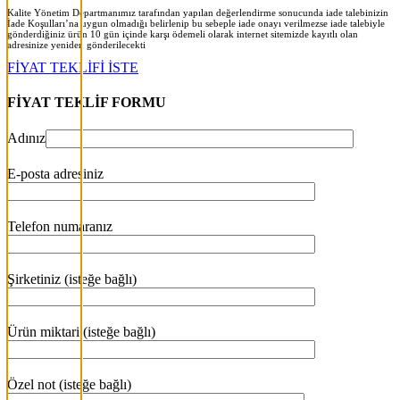
Kalite Yönetim Departmanımız tarafından yapılan değerlendirme sonucunda iade talebinizin
İade Koşulları’na uygun olmadığı belirlenip bu sebeple iade onayı verilmezse iade talebiyle
gönderdiğiniz ürün 10 gün içinde karşı ödemeli olarak internet sitemizde kayıtlı olan
adresinize yeniden gönderilecekt
i
FİYAT TEKLİFİ İSTE
FİYAT TEKLİF FORMU
Adınız
E-posta adresiniz
Telefon numaranız
Şirketiniz (isteğe bağlı)
Ürün miktari (isteğe bağlı)
Özel not (isteğe bağlı)