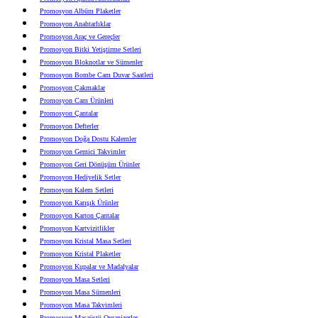
Promosyon Albüm Plaketler
Promosyon Anahtarlıklar
Promosyon Araç ve Gereçler
Promosyon Bitki Yetiştirme Setleri
Promosyon Bloknotlar ve Sümenler
Promosyon Bombe Cam Duvar Saatleri
Promosyon Çakmaklar
Promosyon Cam Ürünleri
Promosyon Çantalar
Promosyon Defterler
Promosyon Doğa Dostu Kalemler
Promosyon Gemici Takvimler
Promosyon Geri Dönüşüm Ürünler
Promosyon Hediyelik Setler
Promosyon Kalem Setleri
Promosyon Karışık Ürünler
Promosyon Karton Çantalar
Promosyon Kartvizitlikler
Promosyon Kristal Masa Setleri
Promosyon Kristal Plaketler
Promosyon Kupalar ve Madalyalar
Promosyon Masa Setleri
Promosyon Masa Sümenleri
Promosyon Masa Takvimleri
Promosyon Masaüstü Organizerler