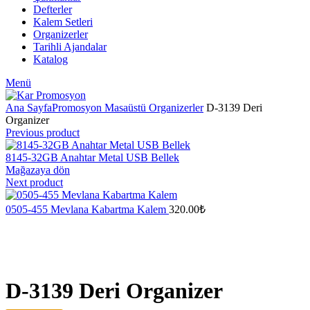
Defterler
Kalem Setleri
Organizerler
Tarihli Ajandalar
Katalog
Menü
Ana Sayfa
Promosyon Masaüstü Organizerler
D-3139 Deri
Organizer
Previous product
8145-32GB Anahtar Metal USB Bellek
Mağazaya dön
Next product
0505-455 Mevlana Kabartma Kalem
320.00
₺
D-3139 Deri Organizer