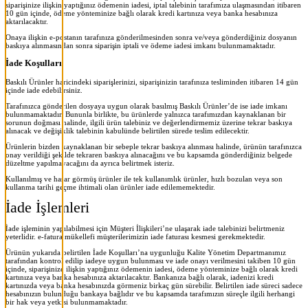
siparişinize ilişkin yaptığınız ödemenin iadesi, iptal talebinin tarafımıza ulaşmasından itibaren
10 gün içinde, ödeme yönteminize bağlı olarak kredi kartınıza veya banka hesabınıza
aktarılacaktır.
Onaya ilişkin e-postanın tarafınıza gönderilmesinden sonra ve/veya gönderdiğiniz dosyanın
baskıya alınmasından sonra siparişin iptali ve ödeme iadesi imkanı bulunmamaktadır.
İade Koşulları
Baskılı Ürünler haricindeki siparişlerinizi, siparişinizin tarafınıza tesliminden itibaren 14 gün
içinde iade edebilirsiniz.
Tarafınızca gönderilen dosyaya uygun olarak basılmış Baskılı Ürünler’de ise iade imkanı
bulunmamaktadır. Bununla birlikte, bu ürünlerde yalnızca tarafımızdan kaynaklanan bir
sorunun doğması halinde, ilgili ürün talebiniz ve değerlendirmemiz üzerine tekrar baskıya
alınacak ve değişiklik talebinin kabulünde belirtilen sürede teslim edilecektir.
Ürünlerin bizden kaynaklanan bir sebeple tekrar baskıya alınması halinde, ürünün tarafınızca
onay verildiği şekilde tekraren baskıya alınacağını ve bu kapsamda gönderdiğiniz belgede
düzeltme yapılmayacağını da ayrıca belirtmek isteriz.
Kullanılmış ve hasar görmüş ürünler ile tek kullanımlık ürünler, hızlı bozulan veya son
kullanma tarihi geçme ihtimali olan ürünler iade edilememektedir.
İade İşlemleri
İade işleminin yapılabilmesi için Müşteri İlişkileri’ne ulaşarak iade talebinizi belirtmeniz
yeterlidir. e-fatura mükellefi müşterilerimizin iade faturası kesmesi gerekmektedir.
Ürünün yukarıda belirtilen İade Koşulları’na uygunluğu Kalite Yönetim Departmanımız
tarafından kontrol edilip iadeye uygun bulunması ve iade onayı verilmesini takiben 10 gün
içinde, siparişinize ilişkin yaptığınız ödemenin iadesi, ödeme yönteminize bağlı olarak kredi
kartınıza veya banka hesabınıza aktarılacaktır. Bankanıza bağlı olarak, iadenizi kredi
kartınızda veya banka hesabınızda görmeniz birkaç gün sürebilir. Belirtilen iade süreci sadece
hesabınızın bulunduğu bankaya bağlıdır ve bu kapsamda tarafımızın süreçle ilgili herhangi
bir hak veya yetkisi bulunmamaktadır.