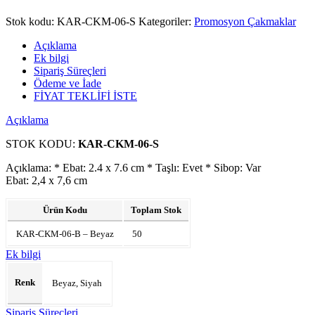
Stok kodu:
KAR-CKM-06-S
Kategoriler:
Promosyon Çakmaklar
Açıklama
Ek bilgi
Sipariş Süreçleri
Ödeme ve İade
FİYAT TEKLİFİ İSTE
Açıklama
STOK KODU:
KAR-CKM-06-S
Açıklama: * Ebat: 2.4 x 7.6 cm * Taşlı: Evet * Sibop: Var
Ebat: 2,4 x 7,6 cm
Ürün Kodu
Toplam Stok
KAR-CKM-06-B – Beyaz
50
Ek bilgi
Renk
Beyaz, Siyah
Sipariş Süreçleri