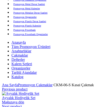
Promosyon Metal Duvar Saatleri
Promosyon Metal Kalemler
Promosyon Metalize Duvar Saatleri
Promosyon Organizerler
Promosyon Plastik Duvar Saatleri
Promosyon Plastik Kalemler
Promosyon Powerbank
Promosyon Powerbank Organizerler
Promosyon Saatli Duvar Tabloları
Anasayfa
Promosyon Şapka
Tüm Promosyon Ürünleri
Promosyon Sekreter Bloknotlar
Anahtarlıklar
Promosyon Seramik ve Porselen Ürünler
Çakmaklar
Promosyon Speakerlar
Defterler
Promosyon Tarihli Ajandalar
Kalem Setleri
Promosyon Teknoloji Ürünleri
Organizerler
Promosyon Telefon Standları
Tarihli Ajandalar
Promosyon Termoslar
Katalog
Promosyon Tişörtler
Promosyon USB Bellekler
Ana Sayfa
Promosyon Çakmaklar
CKM-06-S Kasai Çakmak
Previous product
Ayvalık Hediyelik Set
Mağazaya dön
Next product