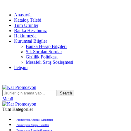
info@karpromosyon.com
/
0 507 447 93 11
Anasayfa
Katalog Talebi
Tüm Ürünler
Banka Hesabımız
Hakkımızda
Kurumsal Bilgiler
Banka Hesap Bilgileri
Sık Sorulan Sorular
Gizlilik Politikası
Mesafeli Satış Sözleşmesi
İletişim
Search
Menü
Tüm Kategoriler
Promosyon Açacaklı Magnetler
Promosyon Ahşap Plaketler
Promosyon Ajanda Aksesuarları