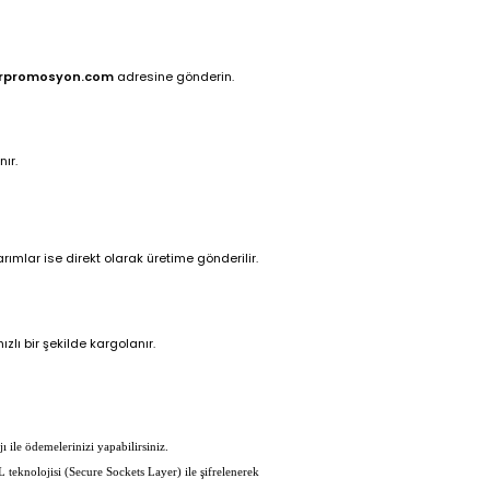
rpromosyon.com
adresine gönderin.
ır.
ımlar ise direkt olarak üretime gönderilir.
zlı bir şekilde kargolanır.
ı ile ödemelerinizi yapabilirsiniz.
L teknolojisi (Secure Sockets Layer) ile şifrelenerek