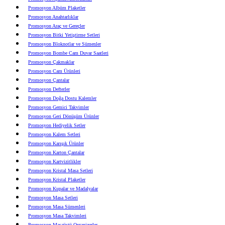
Promosyon Albüm Plaketler
Promosyon Anahtarlıklar
Promosyon Araç ve Gereçler
Promosyon Bitki Yetiştirme Setleri
Promosyon Bloknotlar ve Sümenler
Promosyon Bombe Cam Duvar Saatleri
Promosyon Çakmaklar
Promosyon Cam Ürünleri
Promosyon Çantalar
Promosyon Defterler
Promosyon Doğa Dostu Kalemler
Promosyon Gemici Takvimler
Promosyon Geri Dönüşüm Ürünler
Promosyon Hediyelik Setler
Promosyon Kalem Setleri
Promosyon Karışık Ürünler
Promosyon Karton Çantalar
Promosyon Kartvizitlikler
Promosyon Kristal Masa Setleri
Promosyon Kristal Plaketler
Promosyon Kupalar ve Madalyalar
Promosyon Masa Setleri
Promosyon Masa Sümenleri
Promosyon Masa Takvimleri
Promosyon Masaüstü Organizerler