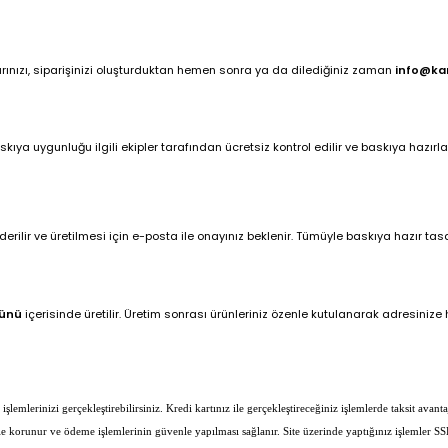
arınızı, siparişinizi oluşturduktan hemen sonra ya da dilediğiniz zaman
info@ka
ya uygunluğu ilgili ekipler tarafından ücretsiz kontrol edilir ve baskıya hazırlan
ilir ve üretilmesi için e-posta ile onayınız beklenir. Tümüyle baskıya hazır tasar
günü
içerisinde üretilir. Üretim sonrası ürünleriniz özenle kutulanarak adresinize hı
lemlerinizi gerçekleştirebilirsiniz. Kredi kartınız ile gerçekleştireceğiniz işlemlerde taksit avantaj
erle korunur ve ödeme işlemlerinin güvenle yapılması sağlanır. Site üzerinde yaptığınız işlemler SS