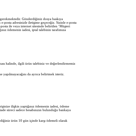
iz gerekmektedir. Gönderdiğiniz dosya baskıya
e-posta adresinizle iletişime geçeceğiz. Sizinle e-posta
sta ile veya internet sitesinde belirtilen ‘Müşteri
ğınız ödemenin iadesi, iptal talebinin tarafımıza
sı halinde, ilgili ürün talebiniz ve değerlendirmemiz
e yapılmayacağını da ayrıca belirtmek isteriz.
işinize ilişkin yaptığınız ödemenin iadesi, ödeme
en iade süreci sadece hesabınızın bulunduğu bankaya
diğiniz ürün 10 gün içinde karşı ödemeli olarak