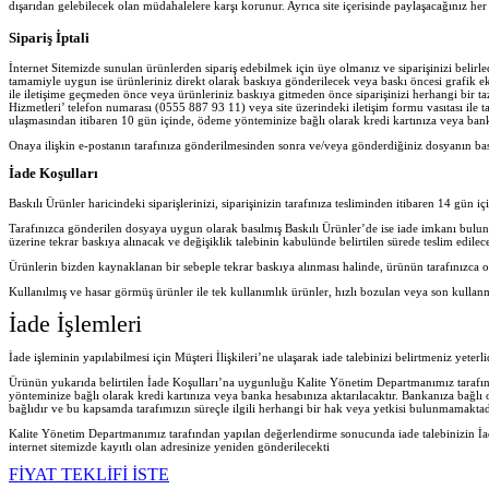
dışarıdan gelebilecek olan müdahalelere karşı korunur. Ayrıca site içerisinde paylaşacağınız 
Sipariş İptali
İnternet Sitemizde sunulan ürünlerden sipariş edebilmek için üye olmanız ve siparişinizi belir
tamamiyle uygun ise ürünleriniz direkt olarak baskıya gönderilecek veya baskı öncesi grafik ekib
ile iletişime geçmeden önce veya ürünleriniz baskıya gitmeden önce siparişinizi herhangi bir ta
Hizmetleri’ telefon numarası (0555 887 93 11) veya site üzerindeki iletişim formu vasıtası ile ta
ulaşmasından itibaren 10 gün içinde, ödeme yönteminize bağlı olarak kredi kartınıza veya banka
Onaya ilişkin e-postanın tarafınıza gönderilmesinden sonra ve/veya gönderdiğiniz dosyanın ba
İade Koşulları
Baskılı Ürünler haricindeki siparişlerinizi, siparişinizin tarafınıza tesliminden itibaren 14 gün iç
Tarafınızca gönderilen dosyaya uygun olarak basılmış Baskılı Ürünler’de ise iade imkanı bulu
üzerine tekrar baskıya alınacak ve değişiklik talebinin kabulünde belirtilen sürede teslim edilece
Ürünlerin bizden kaynaklanan bir sebeple tekrar baskıya alınması halinde, ürünün tarafınızca o
Kullanılmış ve hasar görmüş ürünler ile tek kullanımlık ürünler, hızlı bozulan veya son kullan
İade İşlemleri
İade işleminin yapılabilmesi için Müşteri İlişkileri’ne ulaşarak iade talebinizi belirtmeniz yeter
Ürünün yukarıda belirtilen İade Koşulları’na uygunluğu Kalite Yönetim Departmanımız tarafında
yönteminize bağlı olarak kredi kartınıza veya banka hesabınıza aktarılacaktır. Bankanıza bağlı
bağlıdır ve bu kapsamda tarafımızın süreçle ilgili herhangi bir hak veya yetkisi bulunmamaktad
Kalite Yönetim Departmanımız tarafından yapılan değerlendirme sonucunda iade talebinizin İad
internet sitemizde kayıtlı olan adresinize yeniden gönderilecekt
i
FİYAT TEKLİFİ İSTE