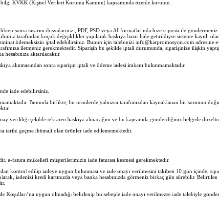
her bilgi KVKK (Kişisel Verileri Koruma Kanunu) kapsamında özenle korunur.
ledikten sonra tasarım dosyalarınızı, PDF, PSD veya AI formatlarında bize e-posta ile göndermen
imiz tarafından küçük değişiklikler yapılarak baskıya hazır hale getirildiyse sisteme kayıtlı olan 
zminat ödemeksizin iptal edebilirsiniz. Bunun için talebinizi info@karpromosyon.com adresine e-po
rafımıza iletmeniz gerekmektedir. Siparişin bu şekilde iptali durumunda, siparişinize ilişkin yaptı
 hesabınıza aktarılacaktır.
skıya alınmasından sonra siparişin iptali ve ödeme iadesi imkanı bulunmamaktadır.
inde iade edebilirsiniz.
nmamaktadır. Bununla birlikte, bu ürünlerde yalnızca tarafımızdan kaynaklanan bir sorunun doğma
ktir.
nay verildiği şekilde tekraren baskıya alınacağını ve bu kapsamda gönderdiğiniz belgede düzeltm
ma tarihi geçme ihtimali olan ürünler iade edilememektedir.
lidir. e-fatura mükellefi müşterilerimizin iade faturası kesmesi gerekmektedir.
n kontrol edilip iadeye uygun bulunması ve iade onayı verilmesini takiben 10 gün içinde, sipar
 olarak, iadenizi kredi kartınızda veya banka hesabınızda görmeniz birkaç gün sürebilir. Belirtil
ır.
e Koşulları’na uygun olmadığı belirlenip bu sebeple iade onayı verilmezse iade talebiyle gönder