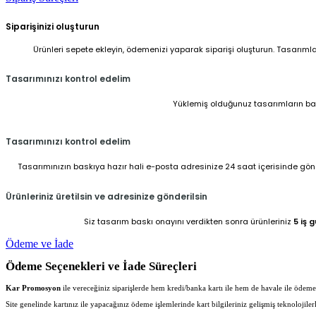
Siparişinizi oluşturun
Ürünleri sepete ekleyin, ödemenizi yaparak siparişi oluşturun. Tasarıml
Tasarımınızı kontrol edelim
Yüklemiş olduğunuz tasarımların baskı
Tasarımınızı kontrol edelim
Tasarımınızın baskıya hazır hali e-posta adresinize 24 saat içerisinde gönder
Ürünleriniz üretilsin ve adresinize gönderilsin
Siz tasarım baskı onayını verdikten sonra ürünleriniz
5 iş 
Ödeme ve İade
Ödeme Seçenekleri ve İade Süreçleri
Kar Promosyon
ile vereceğiniz siparişlerde hem kredi/banka kartı ile hem de havale ile ödeme iş
Site genelinde kartınız ile yapacağınız ödeme işlemlerinde kart bilgileriniz gelişmiş teknolojil