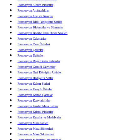
Promosyon Albüm Plaketler
Promosyon Anahtarlıklar
Promosyon Araç ve Gereçler
Promosyon Bitki Yetiştirme Setleri
Promosyon Bloknotlar ve Sümenler
Promosyon Bombe Cam Duvar Saatleri
Promosyon Çakmaklar
Promosyon Cam Ürünleri
Promosyon Çantalar
Promosyon Defterler
Promosyon Doğa Dostu Kalemler
Promosyon Gemici Takvimler
Promosyon Geri Dönüşüm Ürünler
Promosyon Hediyelik Setler
Promosyon Kalem Setleri
Promosyon Karışık Ürünler
Promosyon Karton Çantalar
Promosyon Kartvizitlikler
Promosyon Kristal Masa Setleri
Promosyon Kristal Plaketler
Promosyon Kupalar ve Madalyalar
Promosyon Masa Setleri
Promosyon Masa Sümenleri
Promosyon Masa Takvimleri
Promosyon Masaüstü Organizerler