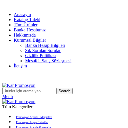
info@karpromosyon.com
/
0 507 447 93 11
Anasayfa
Katalog Talebi
Tüm Ürünler
Banka Hesabımız
Hakkımızda
Kurumsal Bilgiler
Banka Hesap Bilgileri
Sık Sorulan Sorular
Gizlilik Politikası
Mesafeli Satış Sözleşmesi
İletişim
info@karpromosyon.com
/
0507 447 93 11
Search
Menü
Tüm Kategoriler
Promosyon Açacaklı Magnetler
Promosyon Ahşap Plaketler
Promosyon Ajanda Aksesuarları