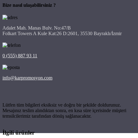
Bize nasıl ulaşabilirsiniz ?
Adalet Mah. Manas Bulv. No:47/B
Folkart Towers A Kule Kat:26 D:2601, 35530 Bayraklı/İzmir
0 (555) 887 93 11
info@karpromosyon.com
Lütfen tüm bilgileri eksiksiz ve doğru bir şekilde doldurunuz.
Mesajınız teslim alındıktan sonra, en kısa süre içerisinde müşteri
temsilcilerimiz tarafından dönüş sağlanacaktır.
İlgili ürünler