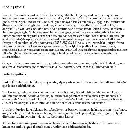
Sipariş İptali
İnternet Sitemizde sunulan ürünlerden sipariş edebilmek için üye olmanız ve siparişinizi
belirledikten sonra tasarım dosyalarınızı, PDF, PSD veya AI formatlarında bize e-posta ile
göndermeniz gerekmektedir. Gönderdiğiniz dosya baskıya tamamiyle uygun ise ürünleriniz
direkt olarak baskıya gönderilecek veya baskı öncesi grafik ekibimiz tarafından küçük
değişiklikler yapılarak baskıya hazır hale getirildiyse sisteme kayıtlı olan e-posta adresinizle
iletişime geçeceğiz. Sizinle e-posta ile iletişime geçmeden önce veya ürünleriniz baskıya
gitmeden önce siparişinizi herhangi bir tazminat ödemeksizin iptal edebilirsiniz. Bunun için
talebinizi info@karpromosyon.com adresine e-posta ile veya internet sitesinde belirtilen
‘Müşteri Hizmetleri’ telefon numarası (0555 887 93 11) veya site üzerindeki iletişim formu
vasıtası ile tarafımıza iletmeniz gerekmektedir. Siparişin bu şekilde iptali durumunda,
siparişinize ilişkin yaptığınız ödemenin iadesi, iptal talebinin tarafımıza ulaşmasından itibaren
10 gün içinde, ödeme yönteminize bağlı olarak kredi kartınıza veya banka hesabınıza
aktarılacaktır.
Onaya ilişkin e-postanın tarafınıza gönderilmesinden sonra ve/veya gönderdiğiniz dosyanın
baskıya alınmasından sonra siparişin iptali ve ödeme iadesi imkanı bulunmamaktadır.
İade Koşulları
Baskılı Ürünler haricindeki siparişlerinizi, siparişinizin tarafınıza tesliminden itibaren 14 gün
içinde iade edebilirsiniz.
Tarafınızca gönderilen dosyaya uygun olarak basılmış Baskılı Ürünler’de ise iade imkanı
bulunmamaktadır. Bununla birlikte, bu ürünlerde yalnızca tarafımızdan kaynaklanan bir
sorunun doğması halinde, ilgili ürün talebiniz ve değerlendirmemiz üzerine tekrar baskıya
alınacak ve değişiklik talebinin kabulünde belirtilen sürede teslim edilecektir.
Ürünlerin bizden kaynaklanan bir sebeple tekrar baskıya alınması halinde, ürünün tarafınızca
onay verildiği şekilde tekraren baskıya alınacağını ve bu kapsamda gönderdiğiniz belgede
düzeltme yapılmayacağını da ayrıca belirtmek isteriz.
Kullanılmış ve hasar görmüş ürünler ile tek kullanımlık ürünler, hızlı bozulan veya son
kullanma tarihi geçme ihtimali olan ürünler iade edilememektedir.