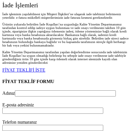
İade İşlemleri
İade işleminin yapılabilmesi için Müşteri İlişkileri’ne ulaşarak iade talebinizi belirtmeniz
yeterlidir. e-fatura mükellefi müşterilerimizin iade faturası kesmesi gerekmektedir.
Ürünün yukarıda belirtilen İade Koşulları’na uygunluğu Kalite Yönetim Departmanımız
tarafından kontrol edilip iadeye uygun bulunması ve iade onayı verilmesini takiben 10 gün
içinde, siparişinize ilişkin yaptığınız ödemenin iadesi, ödeme yönteminize bağlı olarak kredi
kartınıza veya banka hesabınıza aktarılacaktır. Bankanıza bağlı olarak, iadenizi kredi
kartınızda veya banka hesabınızda görmeniz birkaç gün sürebilir. Belirtilen iade süreci sadece
hesabınızın bulunduğu bankaya bağlıdır ve bu kapsamda tarafımızın süreçle ilgili herhangi
bir hak veya yetkisi bulunmamaktadır.
Kalite Yönetim Departmanımız tarafından yapılan değerlendirme sonucunda iade talebinizin
İade Koşulları’na uygun olmadığı belirlenip bu sebeple iade onayı verilmezse iade talebiyle
gönderdiğiniz ürün 10 gün içinde karşı ödemeli olarak internet sitemizde kayıtlı olan
adresinize yeniden gönderilecekt
i
FİYAT TEKLİFİ İSTE
FİYAT TEKLİF FORMU
Adınız
E-posta adresiniz
Telefon numaranız