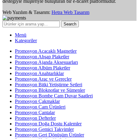
desteğiyle müşteriyle buluşturan bir e-ticaret platformudur.
Web Yazılım & Tasarım:
Hetra Web Tasarım
Search
Menü
Kategoriler
Promosyon Açacaklı Magnetler
Promosyon Ahşap Plaketler
Promosyon Ajanda Aksesuarları
Promosyon Albüm Plaketler
Promosyon Anahtarlıklar
Promosyon Araç ve Gereçler
Promosyon Bitki Yetiştirme Setleri
Promosyon Bloknotlar ve Sümenler
Promosyon Bombe Cam Duvar Saatleri
Promosyon Çakmaklar
Promosyon Cam Ürünleri
Promosyon Çantalar
Promosyon Defterler
Promosyon Doğa Dostu Kalemler
Promosyon Gemici Takvimler
Promosyon Geri Dönüşüm Ürünler