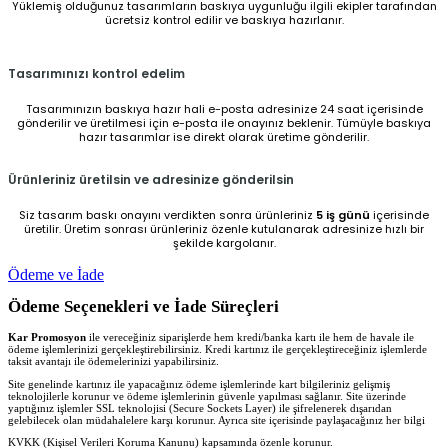
Yüklemiş olduğunuz tasarımların baskıya uygunluğu ilgili ekipler tarafından
ücretsiz kontrol edilir ve baskıya hazırlanır.
Tasarımınızı kontrol edelim
Tasarımınızın baskıya hazır hali e-posta adresinize 24 saat içerisinde
gönderilir ve üretilmesi için e-posta ile onayınız beklenir. Tümüyle baskıya
hazır tasarımlar ise direkt olarak üretime gönderilir.
Ürünleriniz üretilsin ve adresinize gönderilsin
Siz tasarım baskı onayını verdikten sonra ürünleriniz
5 iş günü
içerisinde
üretilir. Üretim sonrası ürünleriniz özenle kutulanarak adresinize hızlı bir
şekilde kargolanır.
Ödeme ve İade
Ödeme Seçenekleri ve İade Süreçleri
Kar Promosyon
ile vereceğiniz siparişlerde hem kredi/banka kartı ile hem de havale ile
ödeme işlemlerinizi gerçekleştirebilirsiniz. Kredi kartınız ile gerçekleştireceğiniz işlemlerde
taksit avantajı ile ödemelerinizi yapabilirsiniz.
Site genelinde kartınız ile yapacağınız ödeme işlemlerinde kart bilgileriniz gelişmiş
teknolojilerle korunur ve ödeme işlemlerinin güvenle yapılması sağlanır. Site üzerinde
yaptığınız işlemler SSL teknolojisi (Secure Sockets Layer) ile şifrelenerek dışarıdan
gelebilecek olan müdahalelere karşı korunur. Ayrıca site içerisinde paylaşacağınız her bilgi
KVKK (Kişisel Verileri Koruma Kanunu) kapsamında özenle korunur.