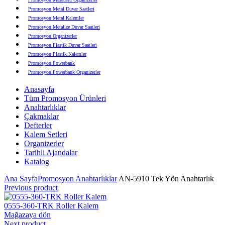
Promosyon Metal Duvar Saatleri
Promosyon Metal Kalemler
Promosyon Metalize Duvar Saatleri
Promosyon Organizerler
Promosyon Plastik Duvar Saatleri
Promosyon Plastik Kalemler
Promosyon Powerbank
Promosyon Powerbank Organizerler
Promosyon Saatli Duvar Tabloları
Anasayfa
Promosyon Şapka
Tüm Promosyon Ürünleri
Promosyon Sekreter Bloknotlar
Anahtarlıklar
Promosyon Seramik ve Porselen Ürünler
Çakmaklar
Promosyon Speakerlar
Defterler
Promosyon Tarihli Ajandalar
Kalem Setleri
Promosyon Teknoloji Ürünleri
Organizerler
Promosyon Telefon Standları
Tarihli Ajandalar
Promosyon Termoslar
Katalog
Promosyon Tişörtler
Promosyon USB Bellekler
Ana Sayfa
Promosyon Anahtarlıklar
AN-5910 Tek Yön Anahtarlık
Previous product
0555-360-TRK Roller Kalem
Mağazaya dön
Next product