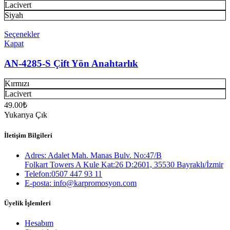
Lacivert
Siyah
Seçenekler
Kapat
AN-4285-S Çift Yön Anahtarlık
Kırmızı
Lacivert
49.00
₺
Yukarıya Çık
İletişim Bilgileri
Adres: Adalet Mah. Manas Bulv. No:47/B
Folkart Towers A Kule Kat:26 D:2601, 35530 Bayraklı/İzmir
Telefon:0507 447 93 11
E-posta: info@karpromosyon.com
Üyelik İşlemleri
Hesabım