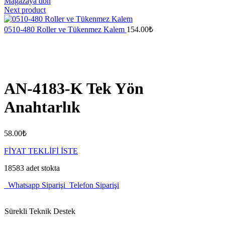
Mağazaya dön
Next product
0510-480 Roller ve Tükenmez Kalem
154.00
₺
AN-4183-K Tek Yön
Anahtarlık
58.00
₺
FİYAT TEKLİFİ İSTE
18583 adet stokta
Whatsapp Siparişi
Telefon Siparişi
Sürekli Teknik Destek