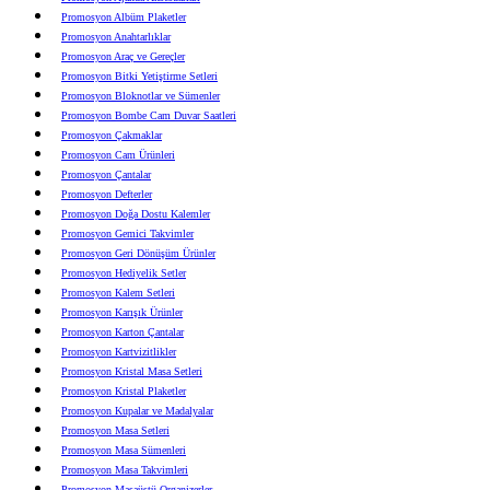
Promosyon Albüm Plaketler
Promosyon Anahtarlıklar
Promosyon Araç ve Gereçler
Promosyon Bitki Yetiştirme Setleri
Promosyon Bloknotlar ve Sümenler
Promosyon Bombe Cam Duvar Saatleri
Promosyon Çakmaklar
Promosyon Cam Ürünleri
Promosyon Çantalar
Promosyon Defterler
Promosyon Doğa Dostu Kalemler
Promosyon Gemici Takvimler
Promosyon Geri Dönüşüm Ürünler
Promosyon Hediyelik Setler
Promosyon Kalem Setleri
Promosyon Karışık Ürünler
Promosyon Karton Çantalar
Promosyon Kartvizitlikler
Promosyon Kristal Masa Setleri
Promosyon Kristal Plaketler
Promosyon Kupalar ve Madalyalar
Promosyon Masa Setleri
Promosyon Masa Sümenleri
Promosyon Masa Takvimleri
Promosyon Masaüstü Organizerler