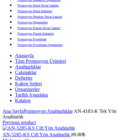
Promosyon Metal Duvar Saatleri
Promosyon Metal Kalemler
Promosyon Metalize Duvar Saatleri
Promosyon Organizerler
Promosyon Plastik Duvar Saatleri
Promosyon Plastik Kalemler
Promosyon Powerbank
Promosyon Powerbank Organizerler
Promosyon Saatli Duvar Tabloları
Anasayfa
Promosyon Şapka
Tüm Promosyon Ürünleri
Promosyon Sekreter Bloknotlar
Anahtarlıklar
Promosyon Seramik ve Porselen Ürünler
Çakmaklar
Promosyon Speakerlar
Defterler
Promosyon Tarihli Ajandalar
Kalem Setleri
Promosyon Teknoloji Ürünleri
Organizerler
Promosyon Telefon Standları
Tarihli Ajandalar
Promosyon Termoslar
Katalog
Promosyon Tişörtler
Promosyon USB Bellekler
Ana Sayfa
Promosyon Anahtarlıklar
AN-4183-K Tek Yön
Anahtarlık
Previous product
AN-5285-KS Çift Yön Anahtarlık
89.80
₺