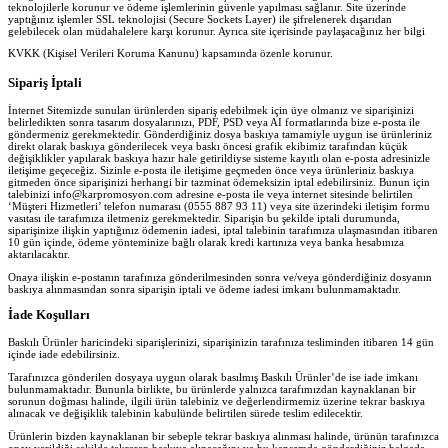
teknolojilerle korunur ve ödeme işlemlerinin güvenle yapılması sağlanır. Site üzerinde
yaptığınız işlemler SSL teknolojisi (Secure Sockets Layer) ile şifrelenerek dışarıdan
gelebilecek olan müdahalelere karşı korunur. Ayrıca site içerisinde paylaşacağınız her bilgi
KVKK (Kişisel Verileri Koruma Kanunu) kapsamında özenle korunur.
Sipariş İptali
İnternet Sitemizde sunulan ürünlerden sipariş edebilmek için üye olmanız ve siparişinizi
belirledikten sonra tasarım dosyalarınızı, PDF, PSD veya AI formatlarında bize e-posta ile
göndermeniz gerekmektedir. Gönderdiğiniz dosya baskıya tamamiyle uygun ise ürünleriniz
direkt olarak baskıya gönderilecek veya baskı öncesi grafik ekibimiz tarafından küçük
değişiklikler yapılarak baskıya hazır hale getirildiyse sisteme kayıtlı olan e-posta adresinizle
iletişime geçeceğiz. Sizinle e-posta ile iletişime geçmeden önce veya ürünleriniz baskıya
gitmeden önce siparişinizi herhangi bir tazminat ödemeksizin iptal edebilirsiniz. Bunun için
talebinizi info@karpromosyon.com adresine e-posta ile veya internet sitesinde belirtilen
‘Müşteri Hizmetleri’ telefon numarası (0555 887 93 11) veya site üzerindeki iletişim formu
vasıtası ile tarafımıza iletmeniz gerekmektedir. Siparişin bu şekilde iptali durumunda,
siparişinize ilişkin yaptığınız ödemenin iadesi, iptal talebinin tarafımıza ulaşmasından itibaren
10 gün içinde, ödeme yönteminize bağlı olarak kredi kartınıza veya banka hesabınıza
aktarılacaktır.
Onaya ilişkin e-postanın tarafınıza gönderilmesinden sonra ve/veya gönderdiğiniz dosyanın
baskıya alınmasından sonra siparişin iptali ve ödeme iadesi imkanı bulunmamaktadır.
İade Koşulları
Baskılı Ürünler haricindeki siparişlerinizi, siparişinizin tarafınıza tesliminden itibaren 14 gün
içinde iade edebilirsiniz.
Tarafınızca gönderilen dosyaya uygun olarak basılmış Baskılı Ürünler’de ise iade imkanı
bulunmamaktadır. Bununla birlikte, bu ürünlerde yalnızca tarafımızdan kaynaklanan bir
sorunun doğması halinde, ilgili ürün talebiniz ve değerlendirmemiz üzerine tekrar baskıya
alınacak ve değişiklik talebinin kabulünde belirtilen sürede teslim edilecektir.
Ürünlerin bizden kaynaklanan bir sebeple tekrar baskıya alınması halinde, ürünün tarafınızca
onay verildiği şekilde tekraren baskıya alınacağını ve bu kapsamda gönderdiğiniz belgede