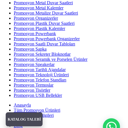
Promosyon Metal Duvar Saatleri
Promosyon Metal Kalemler
Promosyon Metalize Duvar Saatleri
Promosyon Organizerler
Promosyon Plastik Duvar Saatleri
Promosyon Plastik Kalemler
Promosyon Powerbank
Promosyon Powerbank Organizerler
Promosyon Saatli Duvar Tabloları
Promosyon Şapka
Promosyon Sekreter Bloknotlar
Promosyon Seramik ve Porselen Ürünler
Promosyon Speakerlar
Promosyon Tarihli Ajandalar
Promosyon Teknoloji Ürünleri
Promosyon Telefon Standları
Promosyon Termoslar
Promosyon Tişörtler
Promosyon USB Bellekler
Anasayfa
Tüm Promosyon Ürünleri
Banka Hesap Bilgileri
KATALOG TALEBİ
Hakkımızda
Blog