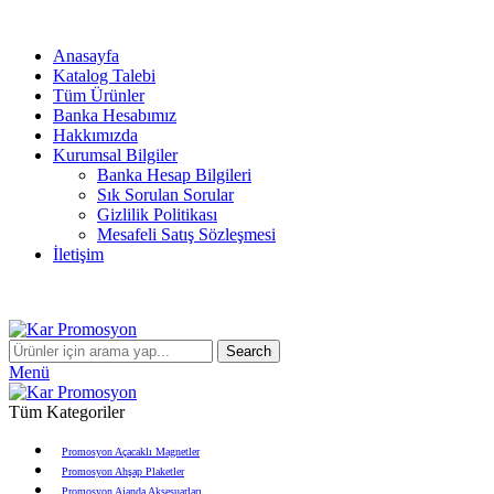
info@karpromosyon.com
/
0 507 447 93 11
Anasayfa
Katalog Talebi
Tüm Ürünler
Banka Hesabımız
Hakkımızda
Kurumsal Bilgiler
Banka Hesap Bilgileri
Sık Sorulan Sorular
Gizlilik Politikası
Mesafeli Satış Sözleşmesi
İletişim
info@karpromosyon.com
/
0507 447 93 11
Search
Menü
Tüm Kategoriler
Promosyon Açacaklı Magnetler
Promosyon Ahşap Plaketler
Promosyon Ajanda Aksesuarları