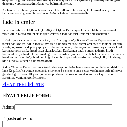
düzeltme yapılmayacağını da ayrıca belirtmek isteriz.
Kullanılmış ve hasar görmüş ürünler ile tek kullanımlık ürünler, hızlı bozulan veya son
kullanma tarihi geçme ihtimali olan ürünler iade edilememektedir.
İade İşlemleri
İade işleminin yapılabilmesi için Müşteri İlişkileri’ne ulaşarak iade talebinizi belirtmeniz
yeterlidir. e-fatura mükellefi müşterilerimizin iade faturası kesmesi gerekmektedir.
Ürünün yukarıda belirtilen İade Koşulları’na uygunluğu Kalite Yönetim Departmanımız
tarafından kontrol edilip iadeye uygun bulunması ve iade onayı verilmesini takiben 10 gün
içinde, siparişinize ilişkin yaptığınız ödemenin iadesi, ödeme yönteminize bağlı olarak kredi
kartınıza veya banka hesabınıza aktarılacaktır. Bankanıza bağlı olarak, iadenizi kredi
kartınızda veya banka hesabınızda görmeniz birkaç gün sürebilir. Belirtilen iade süreci sadece
hesabınızın bulunduğu bankaya bağlıdır ve bu kapsamda tarafımızın süreçle ilgili herhangi
bir hak veya yetkisi bulunmamaktadır.
Kalite Yönetim Departmanımız tarafından yapılan değerlendirme sonucunda iade talebinizin
İade Koşulları’na uygun olmadığı belirlenip bu sebeple iade onayı verilmezse iade talebiyle
gönderdiğiniz ürün 10 gün içinde karşı ödemeli olarak internet sitemizde kayıtlı olan
adresinize yeniden gönderilecekt
i
FİYAT TEKLİFİ İSTE
FİYAT TEKLİF FORMU
Adınız
E-posta adresiniz