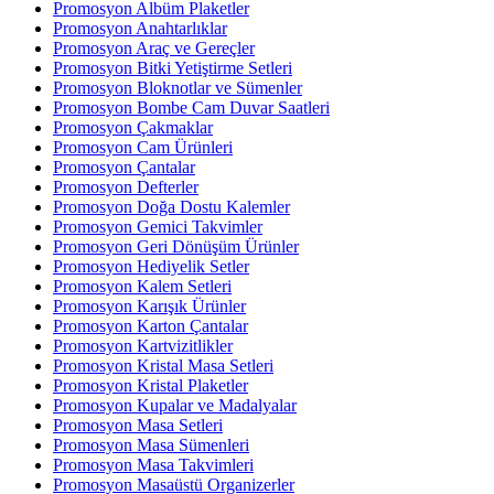
Promosyon Albüm Plaketler
Promosyon Anahtarlıklar
Promosyon Araç ve Gereçler
Promosyon Bitki Yetiştirme Setleri
Promosyon Bloknotlar ve Sümenler
Promosyon Bombe Cam Duvar Saatleri
Promosyon Çakmaklar
Promosyon Cam Ürünleri
Promosyon Çantalar
Promosyon Defterler
Promosyon Doğa Dostu Kalemler
Promosyon Gemici Takvimler
Promosyon Geri Dönüşüm Ürünler
Promosyon Hediyelik Setler
Promosyon Kalem Setleri
Promosyon Karışık Ürünler
Promosyon Karton Çantalar
Promosyon Kartvizitlikler
Promosyon Kristal Masa Setleri
Promosyon Kristal Plaketler
Promosyon Kupalar ve Madalyalar
Promosyon Masa Setleri
Promosyon Masa Sümenleri
Promosyon Masa Takvimleri
Promosyon Masaüstü Organizerler