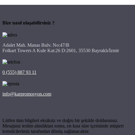
Bize nasıl ulaşabilirsiniz ?
Adalet Mah. Manas Bulv. No:47/B
Folkart Towers A Kule Kat:26 D:2601, 35530 Bayraklı/İzmir
0 (555) 887 93 11
info@karpromosyon.com
Lütfen tüm bilgileri eksiksiz ve doğru bir şekilde doldurunuz.
Mesajınız teslim alındıktan sonra, en kısa süre içerisinde müşteri
temsilcilerimiz tarafından dönüş sağlanacaktır.