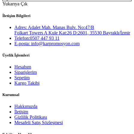
Yukarıya Çık
İletişim Bilgileri
Adres: Adalet Mah. Manas Bulv. No:47/B
Folkart Towers A Kule Kat:26 D:2601, 35530 Bayraklı/İzmir
Telefon:0507 447 93 11
E-posta: info@karpromosyon.com
Üyelik İşlemleri
Hesabım
Siparişlerim
Sepetim
Kargo Takibi
Kurumsal
Hakkımızda
İletişim
Gizlilik Politikası
Mesafeli Satış Sözleşmesi