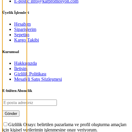
E-posta: info@karpromosyon.com
Üyelik İşlemleri
Hesabım
Siparişlerim
Sepetim
Kargo Takibi
Kurumsal
Hakkımızda
İletişim
Gizlilik Politikası
Mesafeli Satış Sözleşmesi
E-bülten Abonelik
Gizlilik Onayı: belirtilen pazarlama ve profil oluşturma amaçları
için kişisel verilerimin işlenmesine onay veriyorum.