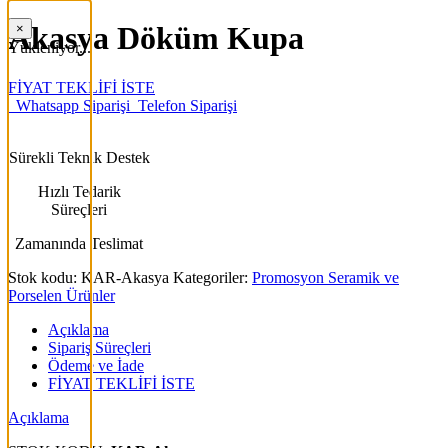
Akasya Döküm Kupa
×
Yükleniyor...
FİYAT TEKLİFİ İSTE
Whatsapp Siparişi
Telefon Siparişi
Sürekli Teknik Destek
Hızlı Tedarik
Süreçleri
Zamanında Teslimat
Stok kodu:
KAR-Akasya
Kategoriler:
Promosyon Seramik ve
Porselen Ürünler
Açıklama
Sipariş Süreçleri
Ödeme ve İade
FİYAT TEKLİFİ İSTE
Açıklama