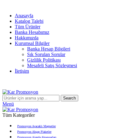
info@karpromosyon.com
/
0 507 447 93 11
Anasayfa
Katalog Talebi
Tüm Ürünler
Banka Hesabımız
Hakkımızda
Kurumsal Bilgiler
Banka Hesap Bilgileri
Sık Sorulan Sorular
Gizlilik Politikası
Mesafeli Satış Sözleşmesi
İletişim
info@karpromosyon.com
/
0507 447 93 11
Search
Menü
Tüm Kategoriler
Promosyon Açacaklı Magnetler
Promosyon Ahşap Plaketler
Promosyon Ajanda Aksesuarları