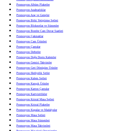
Promosyon Albüm Plaketler
Promosyon Anahtarlıklar
Promosyon Araç ve Gereçler
Promosyon Bitki Yetiştirme Setleri
Promosyon Bloknotlar ve Sümenler
Promosyon Bombe Cam Duvar Saatleri
Promosyon Çakmaklar
Promosyon Cam Ürünleri
Promosyon Çantalar
Promosyon Defterler
Promosyon Doğa Dostu Kalemler
Promosyon Gemici Takvimler
Promosyon Geri Dönüşüm Ürünler
Promosyon Hediyelik Setler
Promosyon Kalem Setleri
Promosyon Karışık Ürünler
Promosyon Karton Çantalar
Promosyon Kartvizitlikler
Promosyon Kristal Masa Setleri
Promosyon Kristal Plaketler
Promosyon Kupalar ve Madalyalar
Promosyon Masa Setleri
Promosyon Masa Sümenleri
Promosyon Masa Takvimleri
Promosyon Masaüstü Organizerler