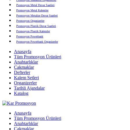
Promosyon Metal Duvar Saatleri
Promosyon Metal Kalemler
Promosyon Metalize Duvar Saatleri
Promosyon Organizerler
Promosyon Plastik Duvar Saatleri
Promosyon Plastik Kalemler
Promosyon Powerbank
Promosyon Powerbank Organizerler
Promosyon Saatli Duvar Tabloları
Anasayfa
Promosyon Şapka
Tüm Promosyon Ürünleri
Promosyon Sekreter Bloknotlar
Anahtarlıklar
Promosyon Seramik ve Porselen Ürünler
Çakmaklar
Promosyon Speakerlar
Defterler
Promosyon Tarihli Ajandalar
Kalem Setleri
Promosyon Teknoloji Ürünleri
Organizerler
Promosyon Telefon Standları
Tarihli Ajandalar
Promosyon Termoslar
Katalog
Promosyon Tişörtler
Promosyon USB Bellekler
Anasayfa
Tüm Promosyon Ürünleri
Anahtarlıklar
Çakmaklar