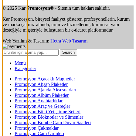
© 2025 Kar
Promosyon®
- Sitenin tüm hakları saklıdır.
Kar Promosyon, bireysel faaliyet gösteren profesyonellerin, kurum
ve marka çatımız altında, ürün ve hizmetlerini, kurumsal yapı
desteğiyle müşteriyle buluşturan bir e-ticaret platformudur.
Web Yazılım & Tasarım:
Hetra Web Tasarım
Search
Menü
Kategoriler
Promosyon Açacaklı Magnetler
Promosyon Ahşap Plaketler
Promosyon Ajanda Aksesuarları
Promosyon Albüm Plaketler
Promosyon Anahtarlıklar
Promosyon Araç ve Gereçler
Promosyon Bitki Yetiştirme Setleri
Promosyon Bloknotlar ve Sümenler
Promosyon Bombe Cam Duvar Saatleri
Promosyon Çakmaklar
Promosyon Cam Ürünleri