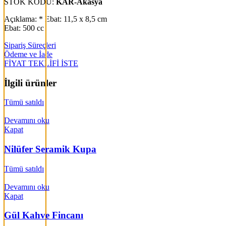
STOK KODU:
KAR-Akasya
Açıklama: * Ebat: 11,5 x 8,5 cm
Ebat: 500 cc
Sipariş Süreçleri
Ödeme ve İade
FİYAT TEKLİFİ İSTE
İlgili ürünler
Tümü satıldı
Devamını oku
Kapat
Nilüfer Seramik Kupa
Tümü satıldı
Devamını oku
Kapat
Gül Kahve Fincanı