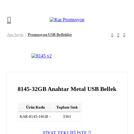
info@karpromosyon.com
/
0507 447 93 11
Ana Sayfa
Promosyon USB Bellekler
8145-32GB Anahtar Metal USB Bellek
Ürün Kodu
Toplam Stok
KAR-8145-16GB –
3361
FİYAT TEKLİFİ İSTE