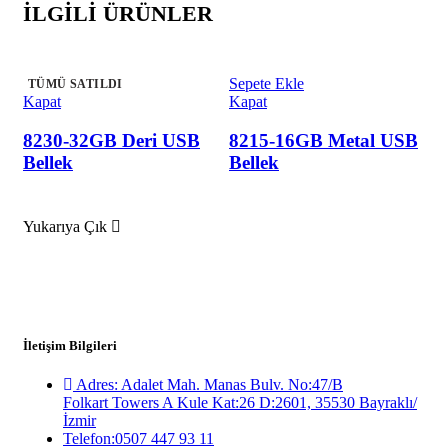
İLGILI ÜRÜNLER
Devamını oku
Sepete Ekle
D
TÜMÜ SATILDI
TÜMÜ SATILDI
TÜMÜ SATILDI
TÜMÜ SATILDI
Kapat
Kapat
K
8230-32GB Deri USB
8215-16GB Metal USB
8
Bellek
Bellek
B
Yukarıya Çık
İletişim Bilgileri
Adres: Adalet Mah. Manas Bulv. No:47/B
Folkart Towers A Kule Kat:26 D:2601, 35530 Bayraklı/
İzmir
Telefon:0507 447 93 11