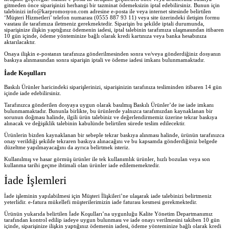
gitmeden önce siparişinizi herhangi bir tazminat ödemeksizin iptal edebilirsiniz. Bunun için
talebinizi info@karpromosyon.com adresine e-posta ile veya internet sitesinde belirtilen
‘Müşteri Hizmetleri’ telefon numarası (0555 887 93 11) veya site üzerindeki iletişim formu
vasıtası ile tarafımıza iletmeniz gerekmektedir. Siparişin bu şekilde iptali durumunda,
siparişinize ilişkin yaptığınız ödemenin iadesi, iptal talebinin tarafımıza ulaşmasından itibaren
10 gün içinde, ödeme yönteminize bağlı olarak kredi kartınıza veya banka hesabınıza
aktarılacaktır.
Onaya ilişkin e-postanın tarafınıza gönderilmesinden sonra ve/veya gönderdiğiniz dosyanın
baskıya alınmasından sonra siparişin iptali ve ödeme iadesi imkanı bulunmamaktadır.
İade Koşulları
Baskılı Ürünler haricindeki siparişlerinizi, siparişinizin tarafınıza tesliminden itibaren 14 gün
içinde iade edebilirsiniz.
Tarafınızca gönderilen dosyaya uygun olarak basılmış Baskılı Ürünler’de ise iade imkanı
bulunmamaktadır. Bununla birlikte, bu ürünlerde yalnızca tarafımızdan kaynaklanan bir
sorunun doğması halinde, ilgili ürün talebiniz ve değerlendirmemiz üzerine tekrar baskıya
alınacak ve değişiklik talebinin kabulünde belirtilen sürede teslim edilecektir.
Ürünlerin bizden kaynaklanan bir sebeple tekrar baskıya alınması halinde, ürünün tarafınızca
onay verildiği şekilde tekraren baskıya alınacağını ve bu kapsamda gönderdiğiniz belgede
düzeltme yapılmayacağını da ayrıca belirtmek isteriz.
Kullanılmış ve hasar görmüş ürünler ile tek kullanımlık ürünler, hızlı bozulan veya son
kullanma tarihi geçme ihtimali olan ürünler iade edilememektedir.
İade İşlemleri
İade işleminin yapılabilmesi için Müşteri İlişkileri’ne ulaşarak iade talebinizi belirtmeniz
yeterlidir. e-fatura mükellefi müşterilerimizin iade faturası kesmesi gerekmektedir.
Ürünün yukarıda belirtilen İade Koşulları’na uygunluğu Kalite Yönetim Departmanımız
tarafından kontrol edilip iadeye uygun bulunması ve iade onayı verilmesini takiben 10 gün
içinde, siparişinize ilişkin yaptığınız ödemenin iadesi, ödeme yönteminize bağlı olarak kredi