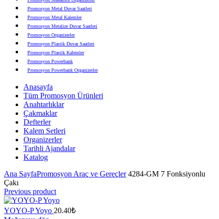
Promosyon Metal Duvar Saatleri
Promosyon Metal Kalemler
Promosyon Metalize Duvar Saatleri
Promosyon Organizerler
Promosyon Plastik Duvar Saatleri
Promosyon Plastik Kalemler
Promosyon Powerbank
Promosyon Powerbank Organizerler
Promosyon Saatli Duvar Tabloları
Anasayfa
Promosyon Şapka
Tüm Promosyon Ürünleri
Promosyon Sekreter Bloknotlar
Anahtarlıklar
Promosyon Seramik ve Porselen Ürünler
Çakmaklar
Promosyon Speakerlar
Defterler
Promosyon Tarihli Ajandalar
Kalem Setleri
Promosyon Teknoloji Ürünleri
Organizerler
Promosyon Telefon Standları
Tarihli Ajandalar
Promosyon Termoslar
Katalog
Promosyon Tişörtler
Promosyon USB Bellekler
Ana Sayfa
Promosyon Araç ve Gereçler
4284-GM 7 Fonksiyonlu
Çakı
Previous product
YOYO-P Yoyo
20.40
₺