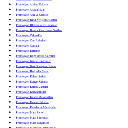
Promosyon Albüm Plaketler
Promosyon Anahtarlıklar
Promosyon Araç ve Gereçler
Promosyon Bitki Yetiştirme Setleri
Promosyon Bloknotlar ve Sümenler
Promosyon Bombe Cam Duvar Saatleri
Promosyon Çakmaklar
Promosyon Cam Ürünleri
Promosyon Çantalar
Promosyon Defterler
Promosyon Doğa Dostu Kalemler
Promosyon Gemici Takvimler
Promosyon Geri Dönüşüm Ürünler
Promosyon Hediyelik Setler
Promosyon Kalem Setleri
Promosyon Karışık Ürünler
Promosyon Karton Çantalar
Promosyon Kartvizitlikler
Promosyon Kristal Masa Setleri
Promosyon Kristal Plaketler
Promosyon Kupalar ve Madalyalar
Promosyon Masa Setleri
Promosyon Masa Sümenleri
Promosyon Masa Takvimleri
Promosyon Masaüstü Organizerler