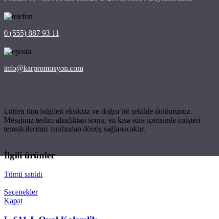
0 (555) 887 93 11
info@karpromosyon.com
Lütfen tüm bilgileri eksiksiz ve doğru bir şekilde doldurunuz.
Mesajınız teslim alındıktan sonra, en kısa süre içerisinde müşteri
temsilcilerimiz tarafından dönüş sağlanacaktır.
İlgili ürünler
Tümü satıldı
Seçenekler
Kapat