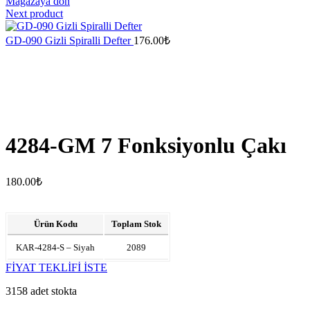
Mağazaya dön
Next product
GD-090 Gizli Spiralli Defter
176.00
₺
4284-GM 7 Fonksiyonlu Çakı
180.00
₺
Ürün Kodu
Toplam Stok
KAR-4284-S – Siyah
2089
FİYAT TEKLİFİ İSTE
3158 adet stokta