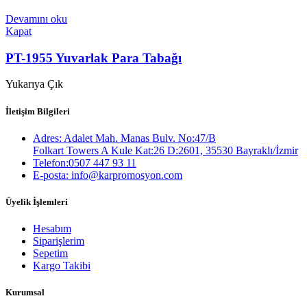
Devamını oku
Kapat
PT-1955 Yuvarlak Para Tabağı
Yukarıya Çık
İletişim Bilgileri
Adres: Adalet Mah. Manas Bulv. No:47/B
Folkart Towers A Kule Kat:26 D:2601, 35530 Bayraklı/İzmir
Telefon:0507 447 93 11
E-posta: info@karpromosyon.com
Üyelik İşlemleri
Hesabım
Siparişlerim
Sepetim
Kargo Takibi
Kurumsal