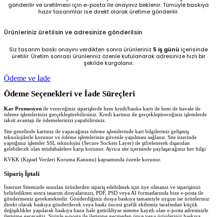
gönderilir ve üretilmesi için e-posta ile onayınız beklenir. Tümüyle baskıya
hazır tasarımlar ise direkt olarak üretime gönderilir.
Ürünleriniz üretilsin ve adresinize gönderilsin
Siz tasarım baskı onayını verdikten sonra ürünleriniz
5 iş günü
içerisinde
üretilir. Üretim sonrası ürünleriniz özenle kutulanarak adresinize hızlı bir
şekilde kargolanır.
Ödeme ve İade
Ödeme Seçenekleri ve İade Süreçleri
Kar Promosyon
ile vereceğiniz siparişlerde hem kredi/banka kartı ile hem de havale ile
ödeme işlemlerinizi gerçekleştirebilirsiniz. Kredi kartınız ile gerçekleştireceğiniz işlemlerde
taksit avantajı ile ödemelerinizi yapabilirsiniz.
Site genelinde kartınız ile yapacağınız ödeme işlemlerinde kart bilgileriniz gelişmiş
teknolojilerle korunur ve ödeme işlemlerinin güvenle yapılması sağlanır. Site üzerinde
yaptığınız işlemler SSL teknolojisi (Secure Sockets Layer) ile şifrelenerek dışarıdan
gelebilecek olan müdahalelere karşı korunur. Ayrıca site içerisinde paylaşacağınız her bilgi
KVKK (Kişisel Verileri Koruma Kanunu) kapsamında özenle korunur.
Sipariş İptali
İnternet Sitemizde sunulan ürünlerden sipariş edebilmek için üye olmanız ve siparişinizi
belirledikten sonra tasarım dosyalarınızı, PDF, PSD veya AI formatlarında bize e-posta ile
göndermeniz gerekmektedir. Gönderdiğiniz dosya baskıya tamamiyle uygun ise ürünleriniz
direkt olarak baskıya gönderilecek veya baskı öncesi grafik ekibimiz tarafından küçük
değişiklikler yapılarak baskıya hazır hale getirildiyse sisteme kayıtlı olan e-posta adresinizle
iletişime geçeceğiz. Sizinle e-posta ile iletişime geçmeden önce veya ürünleriniz baskıya