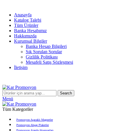
info@karpromosyon.com
/
0 507 447 93 11
Anasayfa
Katalog Talebi
Tüm Ürünler
Banka Hesabımız
Hakkımızda
Kurumsal Bilgiler
Banka Hesap Bilgileri
Sık Sorulan Sorular
Gizlilik Politikası
Mesafeli Satış Sözleşmesi
İletişim
info@karpromosyon.com
/
0507 447 93 11
Search
Menü
Tüm Kategoriler
Promosyon Açacaklı Magnetler
Promosyon Ahşap Plaketler
Promosyon Ajanda Aksesuarları