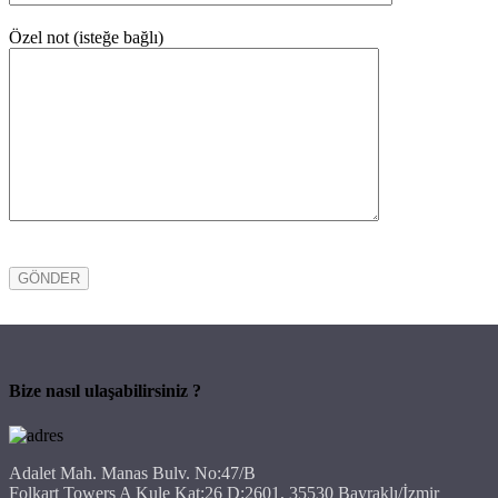
Özel not (isteğe bağlı)
Bize nasıl ulaşabilirsiniz ?
Adalet Mah. Manas Bulv. No:47/B
Folkart Towers A Kule Kat:26 D:2601, 35530 Bayraklı/İzmir